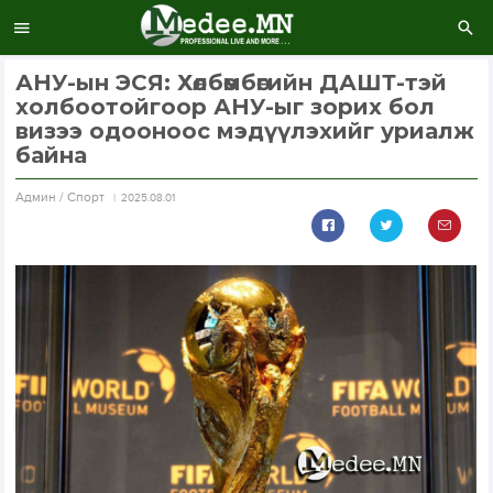
АНУ-ын ЭСЯ: Хөлбөмбөгийн ДАШТ-тэй
холбоотойгоор АНУ-ыг зорих бол
визээ одооноос мэдүүлэхийг уриалж
байна
Aдмин / Спорт
2025.08.01