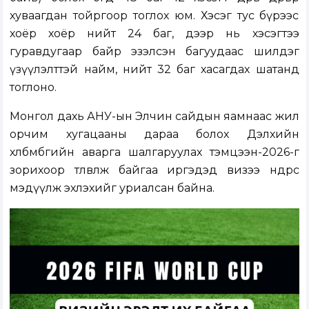
хуваагдан тойргоор тоглох юм. Хэсэг тус бүрээс
хоёр хоёр нийт 24 баг, дээр нь хэсэгтээ
гуравдугаар байр эзэлсэн багуудаас шилдэг
үзүүлэлттэй найм, нийт 32 баг хасагдах шатанд
тоглоно.
Монгол дахь АНУ-ын Элчин сайдын яамнаас жил
орчим хугацааны дараа болох Дэлхийн
хөлбөмбөгийн аварга шалгаруулах тэмцээн-2026-г
зорихоор төлөвлөж байгаа иргэдэд визээ өнөөдрөөс
мэдүүлж эхлэхийг уриалсан байна.