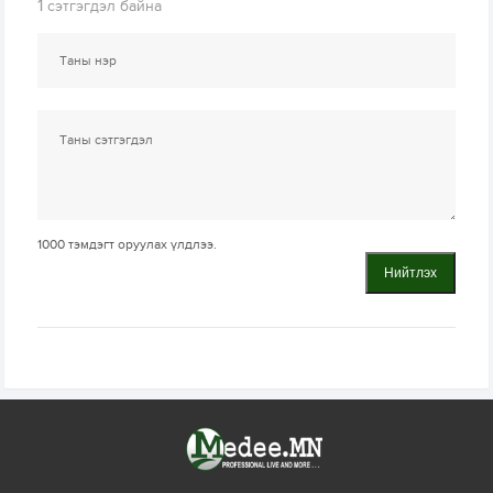
1
сэтгэгдэл байна
1000
тэмдэгт оруулах үлдлээ.
Нийтлэх