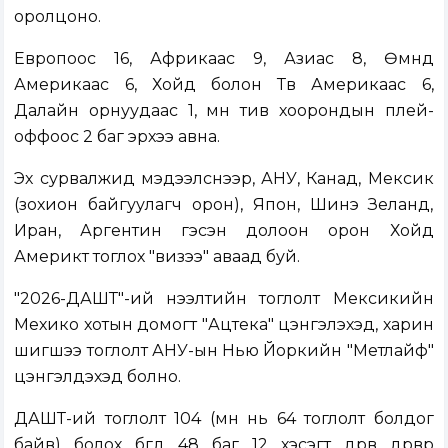
оролцоно.
Европоос 16, Африкаас 9, Азиас 8, Өмнөд
Америкаас 6, Хойд болон Төв Америкаас 6,
Далайн орнуудаас 1, мөн тив хоорондын плей-
оффоос 2 баг эрхээ авна.
Эх сурвалжид мэдээлснээр, АНУ, Канад, Мексик
(зохион байгуулагч орон), Япон, Шинэ Зеланд,
Иран, Аргентин гэсэн долоон орон Хойд
Америкт тоглох "визээ" аваад буй.
"2026-ДАШТ"-ий нээлтийн тоглолт Мексикийн
Мехико хотын домогт "Ацтека" цэнгэлэхэд, харин
шигшээ тоглолт АНУ-ын Нью Йоркийн "Метлайф"
цэнгэлдэхэд болно.
ДАШТ-ий тоглолт 104 (өмнө нь 64 тоглолт болдог
байв) болох бөгөөд 48 баг 12 хэсэгт дөрөв дөрвөөрөө