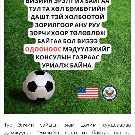
Тус Элчин сайдын яам цахим хуудсаараа
дамжуулан "Визийн эрэлт их байгаа тул та