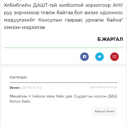
Хөлбөмбөгийн ДАШТ-тэй холбоотой зорилгоор АНУ
руу зорчихоор төлөвлөж байгаа бол визээ одооноос
мэдүүлэхийг Консулын газраас уриалж байна"
хэмээн мэдээлэв.
Б.ЖАРГАЛ
Сэтгэгдэл
Зочин
2025-08-02 19:06:26
[220.195.76.165]
Манайхан л тийшээ явах байх даа. Сцудал нь хоосон ДАШ
болох байх.
Хариулт бичих