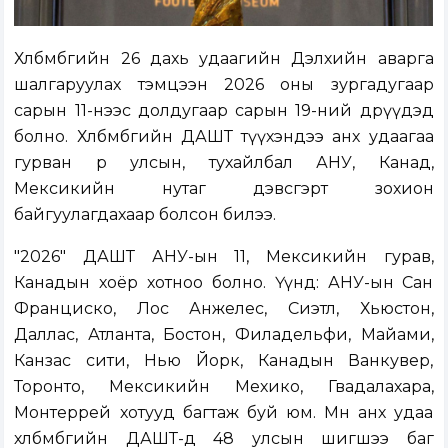
Хөлбөмбөгийн 26 дахь удаагийн Дэлхийн аварга
шалгаруулах тэмцээн 2026 оны зургадугаар
сарын 11-нээс долдугаар сарын 19-ний өдрүүдэд
болно. Хөлбөмбөгийн ДАШТ түүхэндээ анх удаагаа
гурван өөр улсын, тухайлбал АНУ, Канад,
Мексикийн нутаг дэвсгэрт зохион
байгуулагдахаар болсон билээ.
"2026" ДАШТ АНУ-ын 11, Мексикийн гурав,
Канадын хоёр хотноо болно. Үүнд: АНУ-ын Сан
Франциско, Лос Анжелес, Сиэтл, Хьюстон,
Даллас, Атланта, Бостон, Филадельфи, Майами,
Канзас сити, Нью Йорк, Канадын Ванкувер,
Торонто, Мексикийн Мехико, Гвадалахара,
Монтеррей хотууд багтаж буй юм. Мөн анх удаа
хөлбөмбөгийн ДАШТ-д 48 улсын шигшээ баг