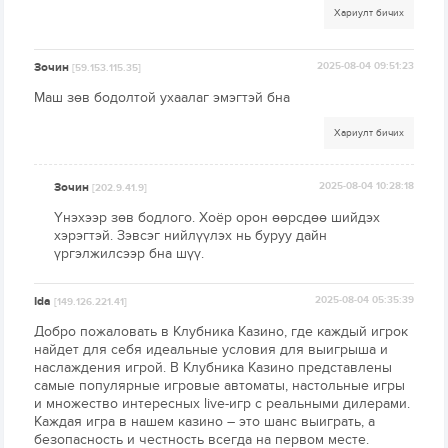
Хариулт бичих
Зочин
2025-08-04 09:51:23
[59.153.115.35]
Маш зөв бодолтой ухаалаг эмэгтэй бна
Хариулт бичих
Зочин
2025-08-04 10:28:18
[202.9.41.9]
Үнэхээр зөв бодлого. Хоёр орон өөрсдөө шийдэх
хэрэгтэй. Зэвсэг нийлүүлэх нь буруу дайн
үргэлжилсээр бна шүү.
Ida
2025-08-04 05:35:39
[149.126.221.41]
Добро пожаловать в Клубника Казино, где каждый игрок
найдет для себя идеальные условия для выигрыша и
наслаждения игрой. В Клубника Казино представлены
самые популярные игровые автоматы, настольные игры
и множество интересных live-игр с реальными дилерами.
Каждая игра в нашем казино – это шанс выиграть, а
безопасность и честность всегда на первом месте.