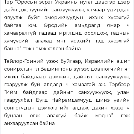
Тэр “Оросын эсрэг Украины нутаг дэвсгэр дээр
дайн өдөөж, түүнийг санхүүжүүлж, улмаар удирдан
явуулж буйг америкчуудын ихэнх хүсэхгүй
байгаа юм. Өөрсдийн амьдралд ямар ч
хамааралгүй гадаад мөргөлдөөнд оролцож, гаднын
хүмүүсийг алахад мөнгөө үрэхийг тэд хүсэхгүй
байна” гэж нэмж хэлсэн байна.
Тейлор-Гриний үзэж буйгаар, Израилийн ашиг
сонирхлын төлөө Вашингтоны зүгээс довтлогчийг яг
ижил байдлаар дэмжин, дайныг санхүүжүүлж,
гааруулж буй явдалд ч хамаатай аж. Тэрбээр
“Ийм байдлаар дайныг санхүүжүүлж, улам
гааруулбал Бүгд Найрамдахчууд шинэ үеийн
сонгогчдын дэмжлэгийг алдаж, дахин хэзээ ч
буцаан олж авахгүй байж мэднэ” гэж
анхааруулсан байна.