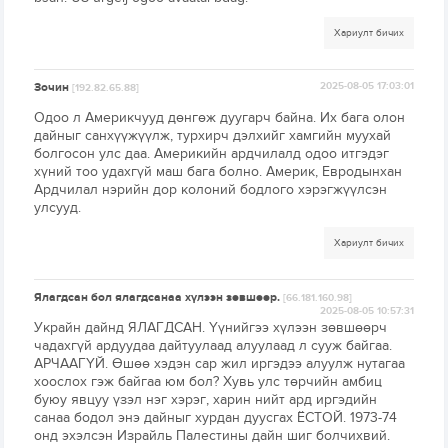
Хариулт бичих
Зочин
2025-08-05 17:03:01
[192.82.65.88]
Одоо л Америкчууд дөнгөж дуугарч байна. Их бага олон
дайныг санхүүжүүлж, турхирч дэлхийг хамгийн муухай
болгосон улс даа. Америкийн ардчилалд одоо итгэдэг
хүний тоо удахгүй маш бага болно. Америк, Евродынхан
Ардчилал нэрийн дор колоний бодлого хэрэгжүүлсэн
улсууд.
Хариулт бичих
Ялагдсан бол ялагдсанаа хүлээн зөвшөөр.
[66.181.160.98]
2025-08-05 10:57:31
Украйн дайнд ЯЛАГДСАН. Үүнийгээ хүлээн зөвшөөрч
чадахгүй ардуудаа дайтуулаад алуулаад л сууж байгаа.
АРЧААГҮЙ. Өшөө хэдэн сар жил иргэдээ алуулж нутагаа
хоослох гэж байгаа юм бол? Хувь улс төрчийн амбиц
буюу явцуу үзэл нэг хэрэг, харин нийт ард иргэдийн
санаа бодол энэ дайныг хурдан дуусгах ЁСТОЙ. 1973-74
онд эхэлсэн Израйль Палестины дайн шиг болчихвий.