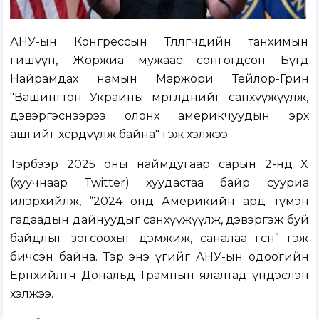
АНУ-ын Конгрессын Төлөөлөгчдийн танхимын
гишүүн, Жоржиа мужаас сонгогдсон Бүгд
Найрамдах намын Маржори Тейлор-Грин
"Вашингтон Украины мөргөлдөөнийг санхүүжүүлж,
дэвэргэснээрээ олонх америкчуудын эрх
ашгийг хөсөрдүүлж байна" гэж хэлжээ.
Тэрбээр 2025 оны наймдугаар сарын 2-нд X
(хуучнаар Twitter) хуудастаа байр сууриа
илэрхийлж, “2024 онд Америкийн ард түмэн
гадаадын дайнуудыг санхүүжүүлж, дэвэргэж буй
байдлыг зогсоохыг дэмжиж, саналаа өгсөн” гэж
бичсэн байна. Тэр энэ үгийг АНУ-ын одоогийн
Ерөнхийлөгч Дональд Трампын ялалтад үндэслэн
хэлжээ.