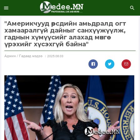
"Америкчууд өөрсдийн амьдралд огт
хамааралгүй дайныг санхүүжүүлж,
гаднын хүмүүсийг алахад мөнгөө
үрэхийг хүсэхгүй байна"
Aдмин / Гадаад мэдээ
2025.08.03