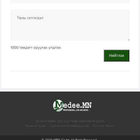
1000
тэмдэгт оруулах үлдлээ.
Нийтлэх
Зохиогчийн эрх хуулиар хамгаалагдсан.
Бидний тухай
Сурталчилгаа байршуулах
Холбоо барих