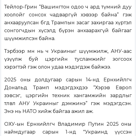
Тейлор-Грин “Вашингтон одоо ч ард түмний дуу
хоолойг сонсох чадваргүй хэвээр байна” гэж
анхааруулсан бөгөөд Трампын засаг захиргаа хүртэл
сонгогчдын хүсэлд бүрэн анхаарахгүй байгааг
шүүмжилсэн байна.
Тэрбээр өмнө нь ч Украиныг шүүмжилж, АНУ-аас
үзүүлж буй цэргийн тусламжийг зогсоох
хэрэгтэй гэж олон удаа мэдэгдэж байжээ.
2025 оны долдугаар сарын 14-нд Ерөнхийлөгч
Дональд Трамп мэдэгдэхдээ “Хэрэв Европ
зэвсэг, цэргийн техник хангамжийн зардлыг
төлвөл АНУ Украиныг дэмжинэ” гэж мэдэгдсэн.
Энэ нь НАТО хийж байгаа ажил аж.
ОХУ-ын Ерөнхийлөгч Владимир Путин 2025 оны
наймдугаар сарын 1-нд "Украинд үүссэн