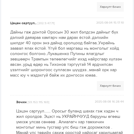
Хариулт бичих
Цэцэн сартуул..
2025-08-04 15:17:10
[202.9.47.71]
Дайны гаж донтой Оросын 30 жил бэлдсэн дайныг бүх
дэлхий даяараа хамтарч нам дарах ёстой..дэлхийн
шилдэг 40 орон энэ дайнд оролцоод байгаа..Украйнь
заавал ялах ёстой. Үгүй бол маргааш нь монголыг хойд
солонгос болгоно..Лукашенко Путины ялагдлыг
зөвшөөрч Трампын төлөөлөгчийг ихэд найрсгаар хүлээн
авсан..урьд өдөр нь Тихонов тэргүүтэй 14 ардчилсан
үзэлтнийг шоронгоос сулласан шүүдээ...манай орк хар
масс юу ч мэдэхгүй байж их донгосох юмаа..
Хариулт бичих
Зочин
2025-08-08 16:28:44
[59.153.115.169]
Цэцэн сартуул....... Оросыг буланд шахах гэж хэдэн ч
жил оролдов. Эцэст нь УКРАЙНЧУУД барууны өгөөш
үмхэж улсаа сөнөөв . Алиалагч хар тамхичин
монголыг минь тусгаар улс биш гэж доромжлов .
Манай улс төвийн сахиж оростой найрсаг харилцаатай