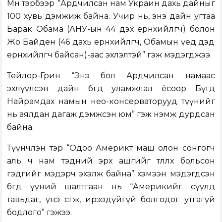
Мөн тэрбээр
“Ардчилсан нам Украин дахь дайныг
100 хувь дэмжиж байна. Учир нь, энэ дайн угтаа
Барак Обама (АНУ-ын 44 дэх ерөнхийлөгч) болон
Жо Байден (46 дахь ерөнхийлөгч, Обамын үед дэд
ерөнхийлөгч байсан)-аас эхлэлтэй” гэж мэдэгджээ.
Тейлор-Грин “Энэ бол Ардчилсан намаас
эхлүүлсэн дайн бөгөөд уламжлал ёсоор Бүгд
Найрамдах намын нео-консерваторууд түүнийг
нь аялдан дагаж дэмжсэн юм” гэж нэмж дурдсан
байна.
Түүнчлэн тэр “Одоо Америкт маш олон сонгогч
аль ч нам тэдний эрх ашгийг төлөөлөхөө больсон
гэдгийг мэдэрч эхэлж байна” хэмээн мэдэгдсэн
бөгөөд үүний шалтгаан нь “Америкийг сүүлд
тавьдаг, үнэ өсгөж, ирээдүйгүй болгодог утгагүй
бодлого” гэжээ.