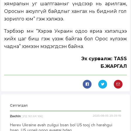
хямралын уг шалтгааныг үндсээр нь арилгаж,
Оросын аюулгүй байдлыг хангах нь бидний гол
зорилго юм” гэж хэлжээ.
Тэрбээр мөн “Хэрэв Украин одоо яриа хэлэлцээ
хийх цаг биш гэж үзэж байгаа бол Орос хүлээж
чадна” хэмээн мэдэгдсэн байна.
Эх сурвалж: TASS
Б.ЖАРГАЛ
Сэтгэгдэл
Zochin
2025-08-05 20:39:19
[212.161.64.106]
Herev Ukraine avah zuilgui bsan bol US tooj ch harahgui
bsan. US urgelj ogoo avaatai bdag.