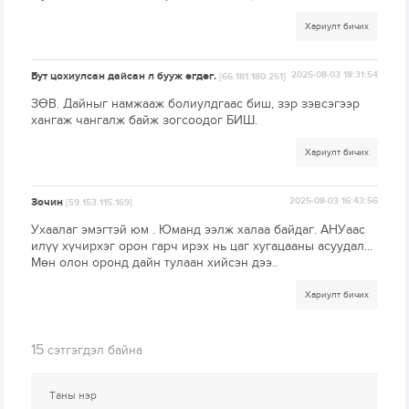
Хариулт бичих
Бут цохиулсан дайсан л бууж өгдөг.
2025-08-03 18:31:54
[66.181.180.251]
ЗӨВ. Дайныг намжааж болиулдгаас биш, зэр зэвсэгээр
хангаж чангалж байж зогсоодог БИШ.
Хариулт бичих
Зочин
2025-08-03 16:43:56
[59.153.115.169]
Ухаалаг эмэгтэй юм . Юманд ээлж халаа байдаг. АНУаас
илүү хүчирхэг орон гарч ирэх нь цаг хугацааны асуудал...
Мөн олон оронд дайн тулаан хийсэн дээ..
Хариулт бичих
15
сэтгэгдэл байна