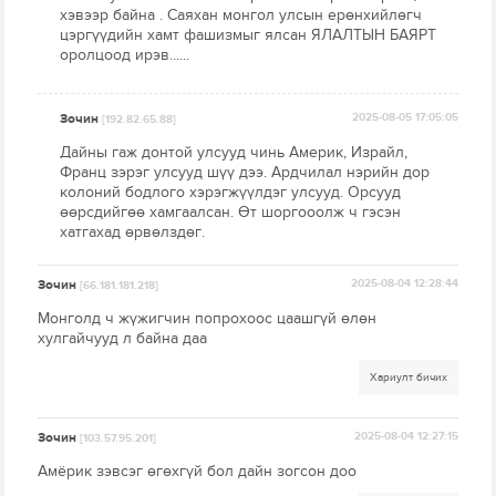
хэвээр байна . Саяхан монгол улсын ерөнхийлөгч
цэргүүдийн хамт фашизмыг ялсан ЯЛАЛТЫН БАЯРТ
оролцоод ирэв......
Зочин
2025-08-05 17:05:05
[192.82.65.88]
Дайны гаж донтой улсууд чинь Америк, Израйл,
Франц зэрэг улсууд шүү дээ. Ардчилал нэрийн дор
колоний бодлого хэрэгжүүлдэг улсууд. Орсууд
өөрсдийгөө хамгаалсан. Өт шоргооолж ч гэсэн
хатгахад өрвөлздөг.
Зочин
2025-08-04 12:28:44
[66.181.181.218]
Монголд ч жүжигчин попрохоос цаашгүй өлөн
хулгайчууд л байна даа
Хариулт бичих
Зочин
2025-08-04 12:27:15
[103.57.95.201]
Амёрик зэвсэг өгөхгүй бол дайн зогсон доо