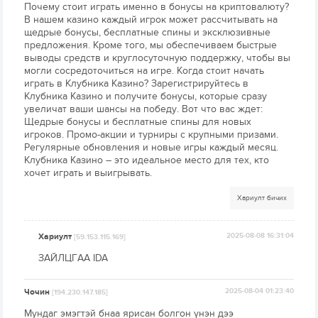
Почему стоит играть именно в бонусы на криптовалюту?
В нашем казино каждый игрок может рассчитывать на
щедрые бонусы, бесплатные спины и эксклюзивные
предложения. Кроме того, мы обеспечиваем быстрые
выводы средств и круглосуточную поддержку, чтобы вы
могли сосредоточиться на игре. Когда стоит начать
играть в Клубника Казино? Зарегистрируйтесь в
Клубника Казино и получите бонусы, которые сразу
увеличат ваши шансы на победу. Вот что вас ждет:
Щедрые бонусы и бесплатные спины для новых
игроков. Промо-акции и турниры с крупными призами.
Регулярные обновления и новые игры каждый месяц.
Клубника Казино – это идеальное место для тех, кто
хочет играть и выигрывать.
Хариулт бичих
Хариулт
2025-08-08 16:31:04
[59.153.115.169]
ЗАЙЛЦГАА IDA
Чочин
2025-08-04 01:23:40
[194.230.147.185]
Мундаг эмэгтэй бнаа ярисан болгон үнэн дээ