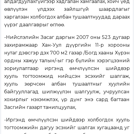
алдагдуулахгүйгээр хадгалан хамгаалах, хойч үед
өвлүүлэн үлдээх зайлшгүй шаардлагыг
харгалзан холбогдох албан тушаалтнуудад дараах
үүрэг даалгаврыг өглөө.
-Нийслэлийн Засаг даргын 2007 оны 523 дугаар
захирамжаар Хан-Уул дүүргийн 11-р хорооны
нутаг дэвсгэр дэх 700 м2 газар /Богд хааны Хүрэн
ордны хажуу талын/-ыг гэр бүлийн хэрэгцээний
зориулалтаар иргэнд өмчлүүлсэн шийдвэр
хууль тогтоомжид нийцсэн эсэхийг шалгаж,
хууль зөрчсөн албан тушаалтныг хуулийн
байгууллагад шилжүүлэн шалгуулж, учруулсан
хохирлыг нэхэмжлэх, үр дүнг энэ сард багтаан
Засгийн газарт танилцуулах,
-Иргэнд өмчлүүлсэн шийдвэр холбогдох хууль
тогтоомжийн дагуу эсэхийг шалгах хугацаанд уг