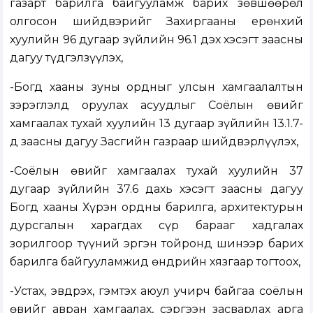
газарт барилга байгууламж барих зөвшөөрөл
олгосон шийдвэрийг Захиргааны ерөнхий
хуулийн 96 дугаар зүйлийн 96.1 дэх хэсэгт заасны
дагуу түдгэлзүүлэх,
-Богд хааны зуны ордныг улсын хамгаалалтын
зэрэглэлд оруулах асуудлыг Соёлын өвийг
хамгаалах тухай хуулийн 13 дугаар зүйлийн 13.1.7-
д заасны дагуу Засгийн газраар шийдвэрлүүлэх,
-Соёлын өвийг хамгаалах тухай хуулийн 37
дугаар зүйлийн 37.6 дахь хэсэгт заасны дагуу
Богд хааны Хүрэн ордны барилга, архитектурын
дурсгалын харагдах сүр барааг хадгалах
зорилгоор түүний эргэн тойронд шинээр барих
барилга байгууламжид өндрийн хязгаар тогтоох,
-Устах, эвдрэх, гэмтэх аюул учирч байгаа соёлын
өвийг авран хамгаалах, сэргээн засварлах арга