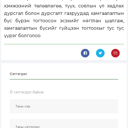
хэмжээний төлөвлөгөө, түүх, соёлын үл хөдлөх
дурсгал болон дурсгалт газруудад хамгаалалтын
бүс бүрэн тогтоосон эсэхийг нягтлан шалгаж,
хамгаалалтын бүсийг гүйцээн тогтоохыг тус тус
үүрэг болголоо
Сэтгэгдэл
0
сэтгэгдэл байна