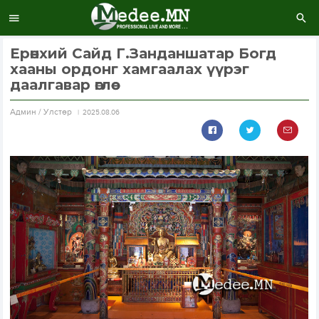
Ерөнхий Сайд Г.Занданшатар Богд
хааны ордонг хамгаалах үүрэг
даалгавар өглөө
Aдмин / Улстөр
2025.08.06