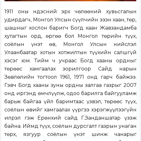
1911 оны Үндэсний эрх чөлөөний хувьсгалын
удирдагч, Монгол Улсын сүүлчийн эзэн хаан, төр,
шашныг хослон баригч Богд хаан Жавзандамба
хутагтын орд, өргөө бол Монгол төрийн түүх,
соёлын үнэт өв, Монгол Улсын нийслэл
Улаанбаатар хотын хотжилтын түүхийн салшгүй
хэсэг юм. Тийм ч учраас Богд хааны ордныг
төрөөс хамгаалах зорилгоор Сайд нарын
Зөвлөлийн тогтоол 1961, 1971 онд гарч байжээ.
Гэвч Богд хааны зуны ордны залгаа газрыг 2007
онд иргэнд өмчлүүлж, одоо барилга байгууламж
барьж байгаа үйл баримтаас үзвэл, төрөөс түүх,
соёлын өвийг хамгаалах үүргээ хэрэгжүүлээгүйн
илрэл гэж Ерөнхий сайд Г.Занданшатар үзэж
байна. Иймд түүх, соёлын дурсгалт газрын унаган
төрх, язгуур соёлын үнэт шинж чанарыг