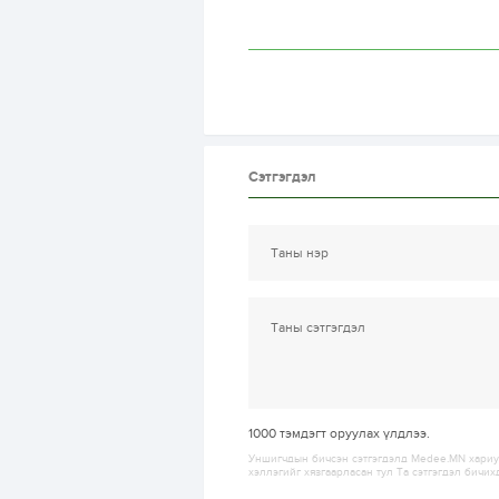
Сэтгэгдэл
1000
тэмдэгт оруулах үлдлээ.
Уншигчдын бичсэн сэтгэгдэлд Medee.MN хариуц
хэллэгийг хязгаарласан тул Та сэтгэгдэл бичих