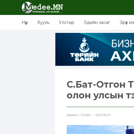
Нүүр
Хууль
Улстөр
Эдийн засаг
Эрүүл м
С.Бат-Отгон 
олон улсын т
Aдмин / Спорт
2025.08.07