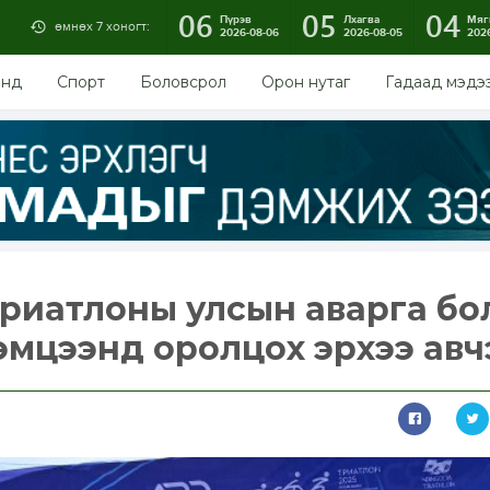
06
05
04
Пүрэв
Лхагва
Мяг
өмнөх 7 хоногт:
2026-08-06
2026-08-05
202
энд
Спорт
Боловсрол
Орон нутаг
Гадаад мэдэ
Триатлоны улсын аварга бо
эмцээнд оролцох эрхээ авч