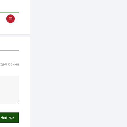
2 өдөр
0
0
Т.Жанлав: Бидний
"Шугаман бус
системийг ойролцоо
бодох супер схемүүд"
бүтээл тооцон
бодох...
2 өдөр
7
3
С.Бямбацогт:
Хэлэлцүүлгээс илүү
хэрэгжилт,
амлалтаас илүү
бодит үр дүн чухал
3 өдөр
0
0
гдэл байна
Неймар зодог тайлах
эсэхээ 12 дугаар сард
шийднэ
3 өдөр
0
3
Нийслэлийн 30
дугаар сургуулийг 10
дугаар сарын 1-нд
ашиглалтад оруулна
Нийтлэх
3 өдөр
0
0