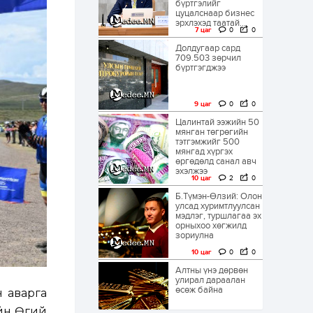
бүртгэлийг
цуцалснаар бизнес
эрхлэхэд таатай...
7 цаг
0
0
Долдугаар сард
709.503 зөрчил
бүртгэгджээ
9 цаг
0
0
Цалинтай ээжийн 50
мянган төгрөгийн
тэтгэмжийг 500
мянгад хүргэх
өргөдөлд санал авч
эхэлжээ
10 цаг
2
0
Б.Түмэн-Өлзий: Олон
улсад хуримтлуулсан
мэдлэг, туршлагаа эх
орныхоо хөгжилд
зориулна
10 цаг
0
0
Алтны үнэ дөрвөн
улирал дараалан
өсөж байна
 аварга
ийн Өгий