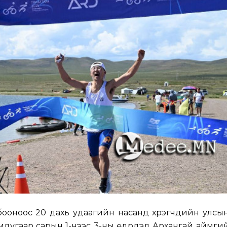
ооноос 20 дахь удаагийн насанд хүрэгчдийн улсын
дугаар сарын 1-нээс 3-ны өдрүүдэд Архангай аймг