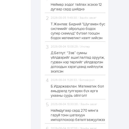
Неймар зодог тайлах эсэхээ 12
Н.Номтойбаяр:
дугаар сард шийднэ
Аймгуудад
тулгамдаж буй
асуудлуудыг долоо
2026-08-05 11:49:38 / Эдийн засаг
хоног бүр Засгийн
Т.Жанлав: Бидний "Шугаман бус
газрын...
системийг ойролцоо бодох
1 өдөр
0
0
супер схемүүд" бүтээл тооцон
УИХ-ын дарга
бодох математикт нээлт хийсэн
С.Бямбацогт төрийг
төлөөлөн Сутай
2026-08-04 10:08:29 / Улстөр
хайрхны тэнгэрийг
тахих төрийн
Д.Батлут: “Зэв” сумны
тахилгад оролцлоо
үйлдвэрийг ашиглалтад оруулж,
1 өдөр
2
0
гурван нэр төрлийг үйлдвэрлэн
дотоодын хэрэгцээнд нийлүүлж
“Хотын дарга сонсож
байна” 150150 тусгай
эхэлсэн
дугаарыг
наймдугаар сарын
2026-08-04 11:28:33 / Боловсрол
14-нөөс ажиллуулж...
Б.Идэржавхлан: Математик бол
1 өдөр
0
0
амьдралд тулгарах бүх арга
ухааны суурь ойлголт
“Чингис хаан” олон
улсын нисэх буудал
2026-08-04 10:30:38 / Эдийн засаг
руу нийтийн тээврийн
автобус 24 цагаар
Наймдугаар сард 270 мянга
үйлчилж байна
гаруй тонн шатахуун
импортлохоор баталгаажуулжээ
1 өдөр
1
0
Нийслэлийн
2026-08-04 10:37:33 / Эдийн засаг