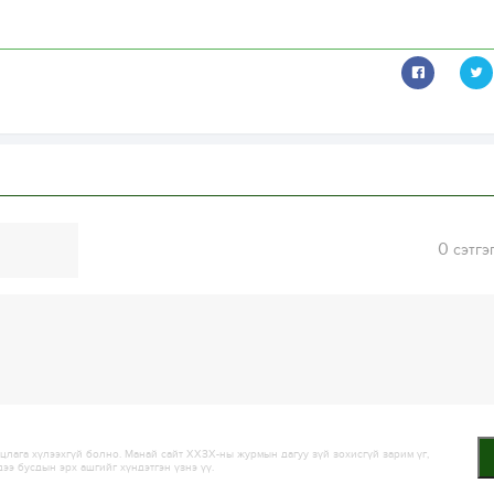
0
сэтгэ
лага хүлээхгүй болно. Манай сайт ХХЗХ-ны журмын дагуу зүй зохисгүй зарим үг,
дээ бусдын эрх ашгийг хүндэтгэн үзнэ үү.