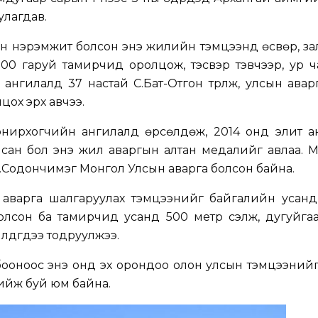
улагдав.
ийн нэрэмжит болсон энэ жилийн тэмцээнд өсвөр, за
100 гаруй тамирчид оролцож, тэсвэр тэвчээр, ур 
ангилалд 37 настай С.Бат-Отгон түрүүлж, улсын авар
цох эрх авчээ.
сонирхогчийн ангилалд өрсөлдөж, 2014 онд элит а
йсан бол энэ жил аваргын алтан медалийг авлаа. 
С.Содончимэг Монгол Улсын аварга болсон байна.
 аварга шалгаруулах тэмцээнийг байгалийн усанд
олсон ба тамирчид усанд 500 метр сэлж, дугуйгаа
илдгүүдээ тодруулжээ.
ооноос энэ онд эх орондоо олон улсын тэмцээнийг
хийж буй юм байна.