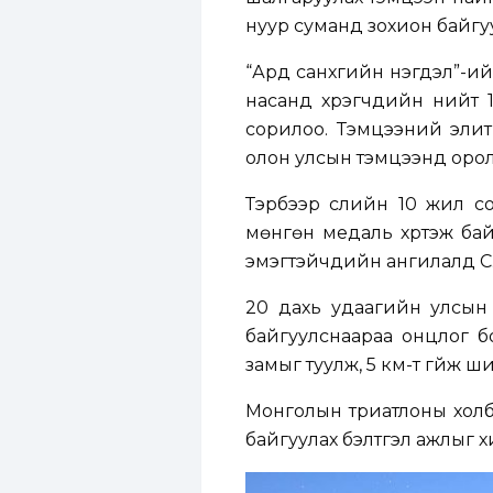
нуур суманд зохион байгу
“Ард санхүүгийн нэгдэл”-
насанд хүрэгчдийн нийт 
сорилоо. Тэмцээний элит 
олон улсын тэмцээнд орол
Тэрбээр сүүлийн 10 жил 
мөнгөн медаль хүртэж ба
эмэгтэйчүүдийн ангилалд 
20 дахь удаагийн улсын
байгуулснаараа онцлог б
замыг туулж, 5 км-т гүйж ш
Монголын триатлоны холб
байгуулах бэлтгэл ажлыг 