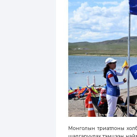
Монголын триатлоны холб
шалгаруулах тэмцээн найм