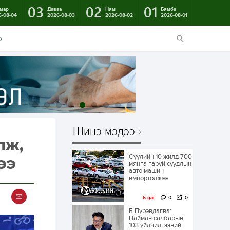
03
02
01
мар
Даваа
Ням
Бямба
6-08-04
2026-08-03
2026-08-02
2026-08-01
э
Шинэ мэдээ
лж,
Сүүлийн 10 жилд 700
ээ
мянга гаруй суудлын
авто машин
импортолжээ
6 цаг
0
0
Б.Пүрэвдагва:
Найман салбарын
103 үйлчилгээний