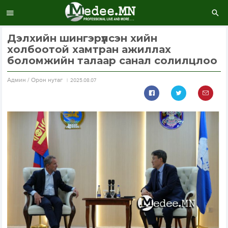
Дэлхийн шингэрүүлсэн хийн
холбоотой хамтран ажиллах
боломжийн талаар санал солилцлоо
Aдмин / Орон нутаг
2025.08.07