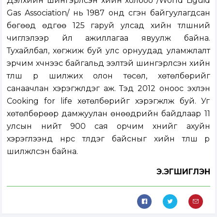
Дэлхийн шингэрүүлсэн хийн холбоо /World Liguid
Gas Association/ нь 1987 онд үүсгэн байгуулагдсан
бөгөөд өдгөө 125 гаруй улсад хийн түлшний
чиглэлээр үйл ажиллагаа явуулж байна.
Тухайлбал, хөгжиж буй улс орнуудад уламжлалт
эрчим хүчнээс байгальд ээлтэй шингэрүүлсэн хийн
түлш рүү шилжих олон төсөл, хөтөлбөрийг
санаачлан хэрэгжүүлдэг аж. Тэд 2012 оноос эхлэн
Cooking for life хөтөлбөрийг хэрэгжүүлж буй. Уг
хөтөлбөрөөр дамжуулан өнөөдрийн байдлаар 11
улсын нийт 900 сая орчим хүнийг ахуйн
хэрэглээнд нүүрс түлдэг байсныг хийн түлш рүү
шилжүүлсэн байна.
Э.ЭГШИГЛЭН