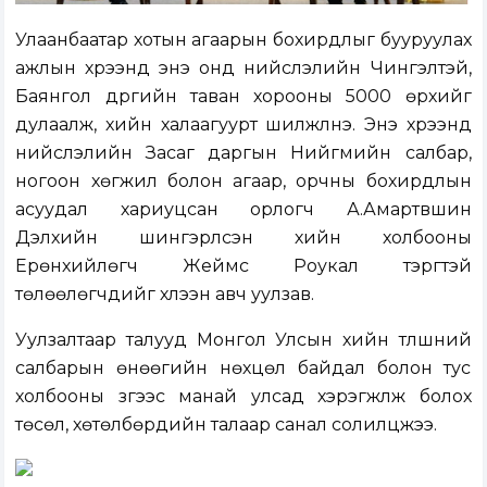
Улаанбаатар хотын агаарын бохирдлыг бууруулах
ажлын хүрээнд энэ онд нийслэлийн Чингэлтэй,
Баянгол дүүргийн таван хорооны 5000 өрхийг
дулаалж, хийн халаагуурт шилжүүлнэ. Энэ хүрээнд
нийслэлийн Засаг даргын Нийгмийн салбар,
ногоон хөгжил болон агаар, орчны бохирдлын
асуудал хариуцсан орлогч А.Амартүвшин
Дэлхийн шингэрүүлсэн хийн холбооны
Ерөнхийлөгч Жеймс Роукал тэргүүтэй
төлөөлөгчдийг хүлээн авч уулзав.
Уулзалтаар талууд Монгол Улсын хийн түлшний
салбарын өнөөгийн нөхцөл байдал болон тус
холбооны зүгээс манай улсад хэрэгжүүлж болох
төсөл, хөтөлбөрүүдийн талаар санал солилцжээ.