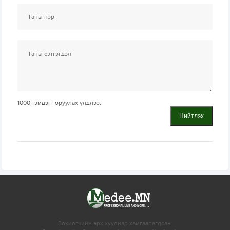
1000
тэмдэгт оруулах үлдлээ.
Нийтлэх
Зохиогчийн эрх хуулиар хамгаалагдсан.