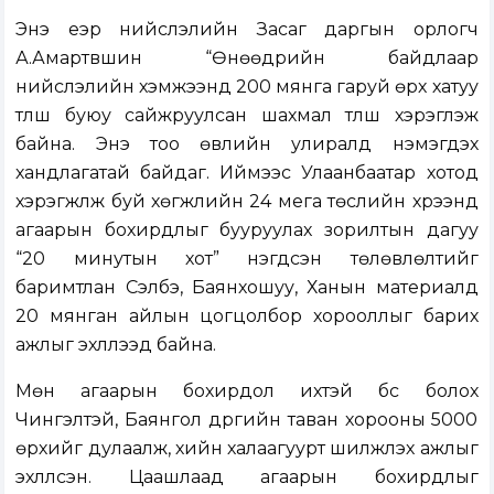
Энэ үеэр нийслэлийн Засаг даргын орлогч
А.Амартүвшин “Өнөөдрийн байдлаар
нийслэлийн хэмжээнд 200 мянга гаруй өрх хатуу
түлш буюу сайжруулсан шахмал түлш хэрэглэж
байна. Энэ тоо өвлийн улиралд нэмэгдэх
хандлагатай байдаг. Иймээс Улаанбаатар хотод
хэрэгжүүлж буй хөгжлийн 24 мега төслийн хүрээнд
агаарын бохирдлыг бууруулах зорилтын дагуу
“20 минутын хот” нэгдсэн төлөвлөлтийг
баримтлан Сэлбэ, Баянхошуу, Ханын материалд
20 мянган айлын цогцолбор хорооллыг барих
ажлыг эхлүүлээд байна.
Мөн агаарын бохирдол ихтэй бүс болох
Чингэлтэй, Баянгол дүүргийн таван хорооны 5000
өрхийг дулаалж, хийн халаагуурт шилжүүлэх ажлыг
эхлүүлсэн. Цаашлаад агаарын бохирдлыг