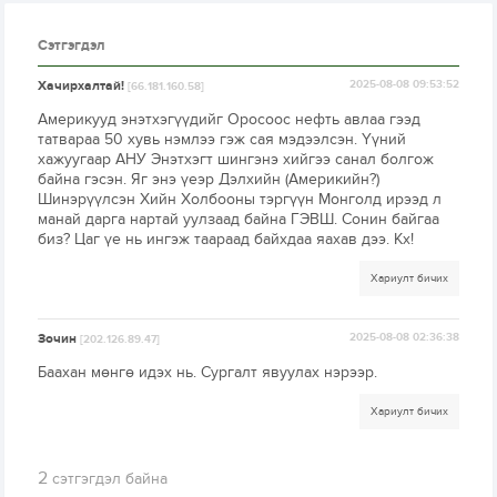
Сэтгэгдэл
Хачирхалтай!
2025-08-08 09:53:52
[66.181.160.58]
Америкууд энэтхэгүүдийг Оросоос нефть авлаа гээд
татвараа 50 хувь нэмлээ гэж сая мэдээлсэн. Үүний
хажуугаар АНУ Энэтхэгт шингэнэ хийгээ санал болгож
байна гэсэн. Яг энэ үеэр Дэлхийн (Америкийн?)
Шинэрүүлсэн Хийн Холбооны тэргүүн Монголд ирээд л
манай дарга нартай уулзаад байна ГЭВШ. Сонин байгаа
биз? Цаг үе нь ингэж таараад байхдаа яахав дээ. Кх!
Хариулт бичих
Зочин
2025-08-08 02:36:38
[202.126.89.47]
Баахан мөнгө идэх нь. Сургалт явуулах нэрээр.
Хариулт бичих
2
сэтгэгдэл байна