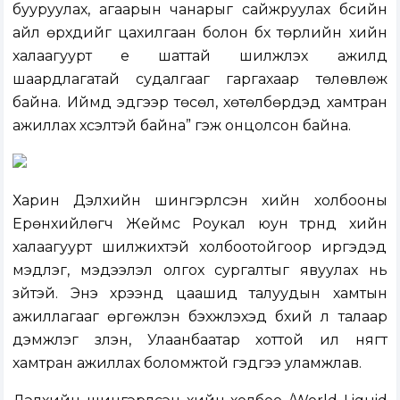
бууруулах, агаарын чанарыг сайжруулах бүсийн
айл өрхүүдийг цахилгаан болон бүх төрлийн хийн
халаагуурт үе шаттай шилжүүлэх ажилд
шаардлагатай судалгааг гаргахаар төлөвлөж
байна. Иймд эдгээр төсөл, хөтөлбөрүүдэд хамтран
ажиллах хүсэлтэй байна” гэж онцолсон байна.
Харин Дэлхийн шингэрүүлсэн хийн холбооны
Ерөнхийлөгч Жеймс Роукал юун түрүүнд хийн
халаагуурт шилжихтэй холбоотойгоор иргэдэд
мэдлэг, мэдээлэл олгох сургалтыг явуулах нь
зүйтэй. Энэ хүрээнд цаашид талуудын хамтын
ажиллагааг өргөжүүлэн бэхжүүлэхэд бүхий л талаар
дэмжлэг үзүүлэн, Улаанбаатар хоттой илүү нягт
хамтран ажиллах боломжтой гэдгээ уламжлав.