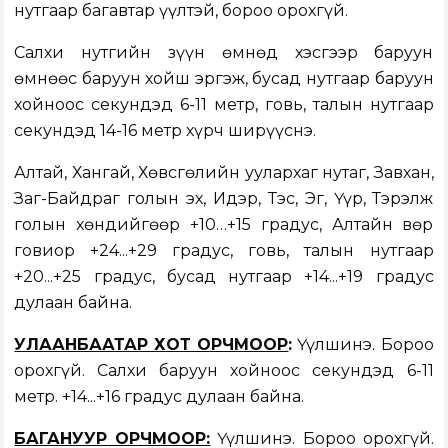
нутгаар багавтар үүлтэй, бороо орохгүй.
Салхи нутгийн зүүн өмнөд хэсгээр баруун
өмнөөс баруун хойш эргэж, бусад нутгаар баруун
хойноос секундэд 6-11 метр, говь, талын нутгаар
секундэд 14-16 метр хүрч ширүүснэ.
Алтай, Хангай, Хөвсгөлийн уулархаг нутаг, Завхан,
Заг-Байдраг голын эх, Идэр, Тэс, Эг, Үүр, Тэрэлж
голын хөндийгөөр +10…+15 градус, Алтайн Өвөр
говиор +24...+29 градус, говь, талын нутгаар
+20...+25 градус, бусад нутгаар +14...+19 градус
дулаан байна.
УЛААНБААТАР ХОТ ОРЧМООР
:
Үүлшинэ. Бороо
орохгүй. Салхи баруун хойноос секундэд 6-11
метр. +14...+16 градус дулаан байна.
БАГАНУУР ОРЧМООР:
Үүлшинэ. Бороо орохгүй.