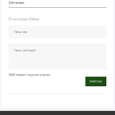
Сэтгэгдэл
0
сэтгэгдэл байна
1000
тэмдэгт оруулах үлдлээ.
Нийтлэх