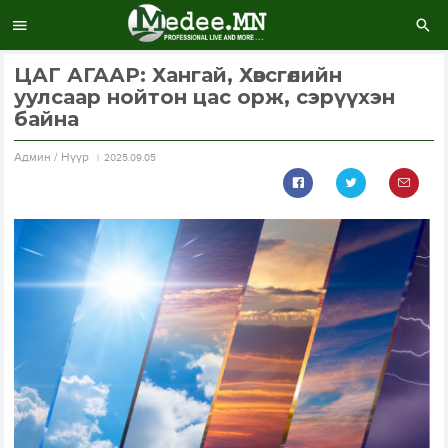
ЦАГ АГААР: Хангай, Хөвсгөлийн
уулсаар нойтон цас орж, сэрүүхэн
байна
Aдмин / Нүүр
2025.09.05