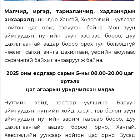
Малчид, иргэд, тариаланчид, хадланчдын
анхааралд:
Өнөөдөр Хангай, Хөвсгөлийн уулсаар
нойтон цас орж, сэрүүхэн байна. Мөн зүүн
аймгуудын нутгийн зүүн хэсгээр бороо, дуу
цахилгаантай аадар бороо орох тул болзошгүй
нөөлөг салхи, аянга цахилгаан, үерийн аюулаас
сэрэмжтэй байхыг анхааруулж байна.
2025 оны есдүгээр сарын 5-ны 08.00-20.00 цаг
хүртэлх
цаг агаарын урьдчилсан мэдээ
Нутгийн хойд хэсгээр үүлшинэ. Баруун
аймгуудын нутгийн хойд хэсэг, төв болон зүүн
аймгуудын нутгийн зарим газраар бороо, дуу
цахилгаантай аадар бороо орно, Хангай,
Хөвсгөлийн уулсаар нойтон цас орно. Бусад