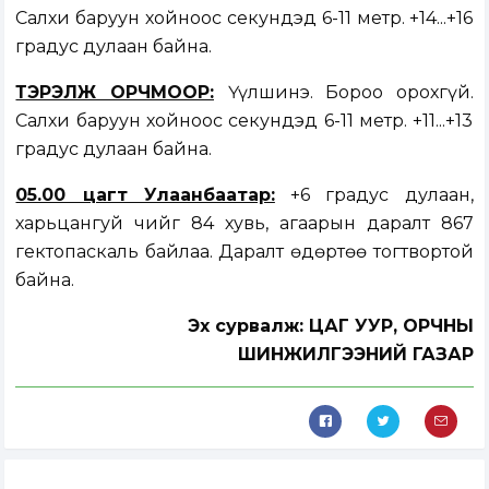
Салхи баруун хойноос секундэд 6-11 метр. +14...+16
градус дулаан байна.
ТЭРЭЛЖ ОРЧМООР:
Үүлшинэ. Бороо орохгүй.
Салхи баруун хойноос секундэд 6-11 метр. +11...+13
градус дулаан байна.
05.00 цагт Улаанбаатар:
+6 градус дулаан,
харьцангуй чийг 84 хувь, агаарын даралт 867
гектопаскаль байлаа. Даралт өдөртөө тогтвортой
байна.
Эх сурвалж: ЦАГ УУР, ОРЧНЫ
ШИНЖИЛГЭЭНИЙ ГАЗАР