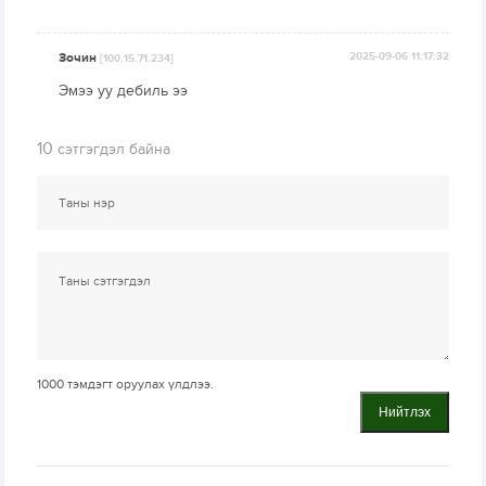
Зочин
2025-09-06 11:17:32
[100.15.71.234]
Эмээ уу дебиль ээ
10
сэтгэгдэл байна
1000
тэмдэгт оруулах үлдлээ.
Нийтлэх