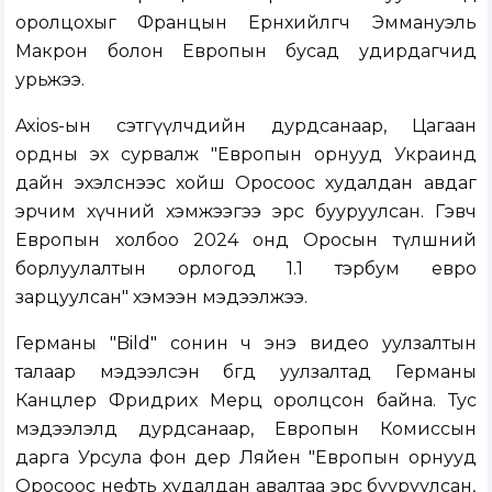
оролцохыг Францын Ерөнхийлөгч Эммануэль
Макрон болон Европын бусад удирдагчид
урьжээ.
Axios-ын сэтгүүлчдийн дурдсанаар, Цагаан
ордны эх сурвалж "Европын орнууд Украинд
дайн эхэлснээс хойш Оросоос худалдан авдаг
эрчим хүчний хэмжээгээ эрс бууруулсан. Гэвч
Европын холбоо 2024 онд Оросын түлшний
борлуулалтын орлогод 1.1 тэрбум евро
зарцуулсан" хэмээн мэдээлжээ.
Германы "Bild" сонин ч энэ видео уулзалтын
талаар мэдээлсэн бөгөөд уулзалтад Германы
Канцлер Фридрих Мерц оролцсон байна. Тус
мэдээлэлд дурдсанаар, Европын Комиссын
дарга Урсула фон дер Ляйен "Европын орнууд
Оросоос нефть худалдан авалтаа эрс бууруулсан,