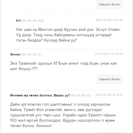
Хариулт бичих
Кх!
2025-09-08 11:16:43
[66.181.160.104]
Нэг цөм нь Монгол дээр буучих вий дээ. Эсхүл Улаан-
Үд дээр. Тэнд чинь байлдааны онгоцууд угсардаг
гэсэн биздээ? Хүсээд байна уу?
Зочин
2025-09-07 16:47:00
[82.144.201.2]
Энэ Трампийг оросын КГБ-ын агент гээд бсан, үнэн юм
шиг бншүү.???
Хариулт бичих
Өчнөөн өр төлөх боллоо. Барах уу?
2025-09-06 19:12:51
[66.181.180.67]
Дайн үргэлжлэх гол шалтгааныг л олоод харчихсан
байна. Трамп бол ухаантай, ажигч, зөв дүгнэдэг
туршлагатай улс төрч шүү. Украйн одоо Европт ойрын
100 жил өртэй боллоодоо. Ядуурч хоосортлоо л өрөө
төлөх болно. Хохино!