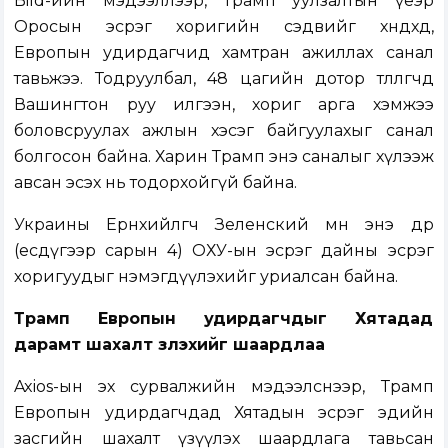
Bild-ийн мэдээллээр, Трамп уулзалтын үеэр
Оросын эсрэг хоригийн сэдвийг хөндөхөд,
Европын удирдагчид хамтран ажиллах санал
тавьжээ. Тодруулбал, 48 цагийн дотор төлөөлөгчдөө
Вашингтон руу илгээн, хориг арга хэмжээ
боловсруулах ажлын хэсэг байгуулахыг санал
болгосон байна. Харин Трамп энэ саналыг хүлээж
авсан эсэх нь тодорхойгүй байна.
Украины Ерөнхийлөгч Зеленский мөн энэ өдөр
(есдүгээр сарын 4) ОХУ-ын эсрэг дайны эсрэг
хоригуудыг нэмэгдүүлэхийг уриалсан байна.
Трамп Европын удирдагчдыг Хятадад
дарамт шахалт үзүүлэхийг шаардлаа
Axios-ын эх сурвалжийн мэдээлснээр, Трамп
Европын удирдагчдад Хятадын эсрэг эдийн
засгийн шахалт үзүүлэх шаардлага тавьсан