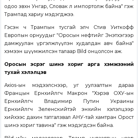
одоо зөвхөн Унгар, Словак л импортолж байна" гэж
Трампад хариу мэдэгджээ.
Гэсэн ч Трампын тусгай элч Стив Уиткофф
Европын орнуудыг "Оросын нефтийг Энэтхэгээр
дамжуулан үргэлжлүүлэн худалдан авч байна"
хэмээн шүүмжилсэн талаар Bild онцолсон аж.
Оросын эсрэг шинэ хориг арга хэмжээний
тухай хэлэлцэв
Axios-ын мэдээлснээр, уг уулзалтын дараа
Францын Ерөнхийлөгч Макрон "Хэрэв ОХУ-ын
Ерөнхийлөгч Владимир Путин Украины
Ерөнхийлөгч Зеленскийтэй энхийн хэлэлцээр
хийхээс дахин татгалзвал АНУ-тай хамтран Орост
шинэ хориг тавина" гэж мэдэгдсэн байна.