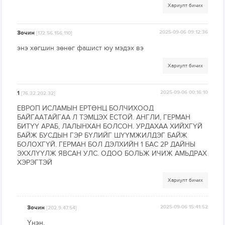
Хариулт бичих
Зочин
2025-09-06 09:12:36
[172.56.156.110]
энэ хөгшин зөнөг фашист юу мэдэх вэ
Хариулт бичих
1
2025-09-06 00:16:10
[76.32.202.32]
ЕВРОП ИСЛАМЫН ЕРТӨНЦ БОЛЧИХООД
БАЙГААТАЙГАА Л ТЭМЦЭХ ЁСТОЙ. АНГЛИ, ГЕРМАН
БИТҮҮ АРАБ, ЛАЛЫНХАН БОЛСОН. УРДАХАА ХИЙХГҮЙ
БАЙЖ БУСДЫН ГЭР БҮЛИЙГ ШҮҮМЖИЛДЭГ БАЙЖ
БОЛОХГҮЙ. ГЕРМАН БОЛ ДЭЛХИЙН 1 БАС 2Р ДАЙНЫ
ЭХХЛҮҮЛЖ ЯВСАН УЛС. ОДОО БОЛЬЖ ИЧИЖ АМЬДРАХ
ХЭРЭГТЭЙ
Хариулт бичих
Зочин
2025-09-06 15:41:52
[202.9.47.54]
Үнэн.