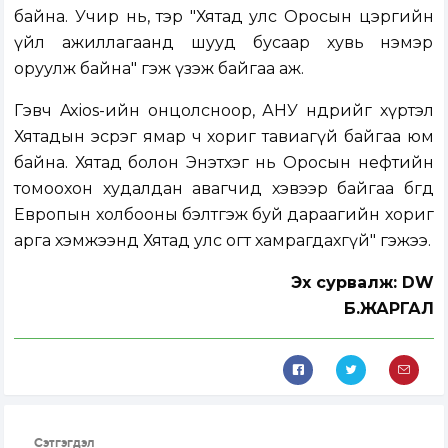
байна. Учир нь, тэр "Хятад улс Оросын цэргийн
үйл ажиллагаанд шууд бусаар хувь нэмэр
оруулж байна" гэж үзэж байгаа аж.
Гэвч Axios-ийн онцолсноор, АНУ өнөөдрийг хүртэл
Хятадын эсрэг ямар ч хориг тавиагүй байгаа юм
байна. Хятад болон Энэтхэг нь Оросын нефтийн
томоохон худалдан авагчид хэвээр байгаа бөгөөд
Европын холбооны бэлтгэж буй дараагийн хориг
арга хэмжээнд Хятад улс огт хамрагдахгүй" гэжээ.
Эх сурвалж: DW
Б.ЖАРГАЛ
Сэтгэгдэл