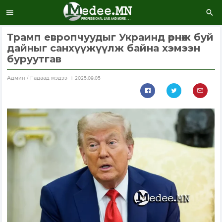
Трамп европчуудыг Украинд өрнөж буй
дайныг санхүүжүүлж байна хэмээн
буруутгав
Aдмин / Гадаад мэдээ
2025.09.05