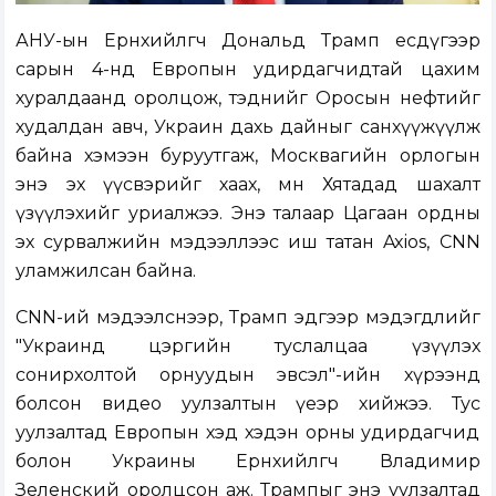
АНУ-ын Ерөнхийлөгч Дональд Трамп есдүгээр
сарын 4-нд Европын удирдагчидтай цахим
хуралдаанд оролцож, тэднийг Оросын нефтийг
худалдан авч, Украин дахь дайныг санхүүжүүлж
байна хэмээн буруутгаж, Москвагийн орлогын
энэ эх үүсвэрийг хаах, мөн Хятадад шахалт
үзүүлэхийг уриалжээ. Энэ талаар Цагаан ордны
эх сурвалжийн мэдээллээс иш татан Axios, CNN
уламжилсан байна.
CNN-ий мэдээлснээр, Трамп эдгээр мэдэгдлийг
"Украинд цэргийн туслалцаа үзүүлэх
сонирхолтой орнуудын эвсэл"-ийн хүрээнд
болсон видео уулзалтын үеэр хийжээ. Тус
уулзалтад Европын хэд хэдэн орны удирдагчид
болон Украины Ерөнхийлөгч Владимир
Зеленский оролцсон аж. Трампыг энэ уулзалтад