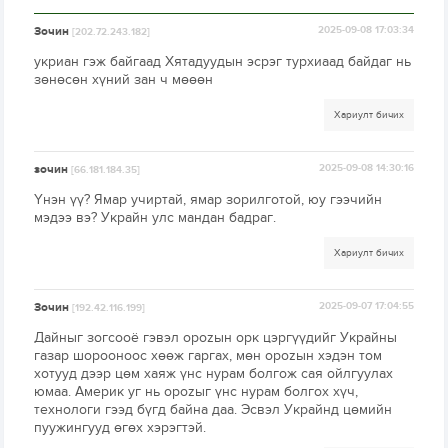
Зочин
2025-09-08 17:03:34
[202.72.243.182]
укриан гэж байгаад Хятадуудын эсрэг турхиаад байдаг нь
зөнөсөн хүний зан ч мөөөн
Хариулт бичих
зочин
2025-09-08 14:30:16
[66.181.184.35]
Үнэн үү? Ямар учиртай, ямар зорилготой, юу гээчийн
мэдээ вэ? Украйн улс мандан бадраг.
Хариулт бичих
Зочин
2025-09-07 17:04:55
[192.42.116.199]
Дайныг зогсооё гэвэл ороzын орк цэргүүдийг Украйны
газар шорооноос хөөж гаргах, мөн ороzын хэдэн том
хотууд дээр цөм хаяж үнс нурам болгож сая ойлгуулах
юмаа. Америк уг нь ороzыг үнс нурам болгох хүч,
технологи гээд бүгд байна даа. Эсвэл Украйнд цөмийн
пуужингууд өгөх хэрэгтэй.