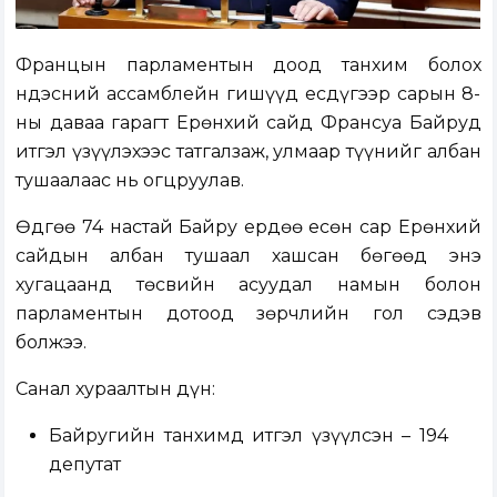
Францын парламентын доод танхим болох
Үндэсний ассамблейн гишүүд есдүгээр сарын 8-
ны даваа гарагт Ерөнхий сайд Франсуа Байруд
итгэл үзүүлэхээс татгалзаж, улмаар түүнийг албан
тушаалаас нь огцруулав.
Өдгөө 74 настай Байру ердөө есөн сар Ерөнхий
сайдын албан тушаал хашсан бөгөөд энэ
хугацаанд төсвийн асуудал намын болон
парламентын дотоод зөрчлийн гол сэдэв
болжээ.
Санал хураалтын дүн:
Байругийн танхимд итгэл үзүүлсэн – 194
депутат