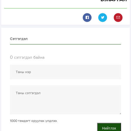
Сэтгэгдэл
0
сэтгэгдэл байна
1000
тэмдэгт оруулах үлдлээ.
Нийтлэх