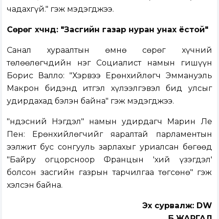
чадахгүй." гэж мэдэгджээ.
Сөрөг хүчнүүд: "Засгийн газар нуран унах ёстой"
Санал хураалтын өмнө сөрөг хүчний
төлөөлөгчдийн нэг Социалист намын гишүүн
Борис Валло: "Хэрвээ Ерөнхийлөгч Эммануэль
Макрон бидэнд итгэл хүлээлгэвэл бид улсыг
удирдахад бэлэн байна" гэж мэдэгджээ.
"Үндэсний Нэгдэл" намын удирдагч Марин Ле
Пен: Ерөнхийлөгчийг яаралтай парламентын
ээлжит бус сонгууль зарлахыг уриалсан бөгөөд
"Байру огцорсноор Францын 'хий үзэгдэл'
болсон засгийн газрын тарчилгаа төгсөнө" гэж
хэлсэн байна.
Эх сурвалж: DW
Б.ЖАРГАЛ