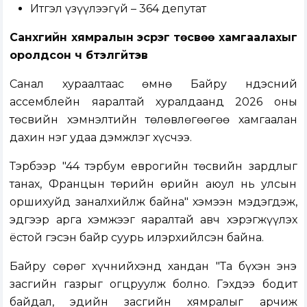
Итгэл үзүүлээгүй – 364 депутат
Санхүүгийн хямралын эсрэг төсвөө хамгаалахыг
оролдсон ч бүтэлгүйтэв
Санал хураалтаас өмнө Байру Үндэсний
ассемблейн яаралтай хуралдаанд 2026 оны
төсвийн хэмнэлтийн төлөвлөгөөгөө хамгаалан
дахин нэг удаа дэмжлэг хүсчээ.
Тэрбээр "44 тэрбум еврогийн төсвийн зардлыг
танах, Францын төрийн өрийн аюул нь улсын
оршихуйд заналхийлж байна" хэмээн мэдэгдэж,
эдгээр арга хэмжээг яаралтай авч хэрэгжүүлэх
ёстой гэсэн байр суурь илэрхийлсэн байна.
Байру сөрөг хүчнийхэнд хандан "Та бүхэн энэ
засгийн газрыг огцруулж болно. Гэхдээ бодит
байдал, эдийн засгийн хямралыг арчиж