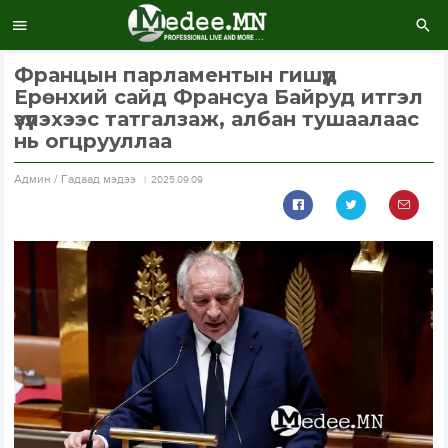
Францын парламентын гишүүд
Ерөнхий сайд Франсуа Байруд итгэл
үзүүлэхээс татгалзаж, албан тушаалаас
нь огцрууллаа
Aдмин / Гадаад мэдээ
2025.09.09