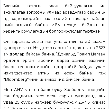
Засгийн газрын олон байгууллагын үйл
ажиллагаа зогссоны улмаас аравдугаар сарын 3-
нд хөдөлмөрийн зах зээлийн талаарх тайлан
нийтлэгдээгүй байна. Ийм нөхцөл байдал нь
хөрөнгө оруулагчдын болгоомжлолыг төрүүлжээ.
Он гарснаас хойш нэг унц алтны үнэ 50 шахам
хувиар өсжээ. Нэгдүгээр сарын 1-нд алтны үнэ 2623
ам.доллар байсан байна. “Дональд Трамп Цагаан
ордонд эргэн ирсний дараа эдийн засгийн
болон геополитикийн тодорхойгүй байдал улам
нэмэгдсэнээр алтны үнэ өсөж байна" гэж
"Bloomberg"-ийн шинжээчид бичсэн байна.
Мөн АНУ-ын Төв банк буюу Холбооны нөөцийн
сан бодлогын хүүгээ есөн сарын хугацаанд анх
удаа 25 суурь нэгжээр бууруулж, 4.25-4.5 хувиас
4-4.25 хувьд хүргэх шийдвэр гаргасан нь үнэ өсөх