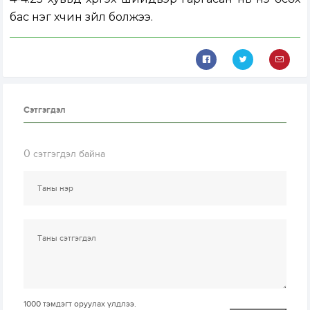
бас нэг хүчин зүйл болжээ.
Сэтгэгдэл
0
сэтгэгдэл байна
1000
тэмдэгт оруулах үлдлээ.