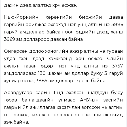
дахин дээд үзүүлэлтэд хүрч өсжээ.
Нью-Йоркийн хөрөнгийн биржийн даваа
гаргийн арилжаа эхлэхэд нэг унц алтны үнэ 3886
гаруй ам.доллар байсан бол өдрийн дээд ханш
3969 ам.доллароос давсан байна.
Өнгөрсөн долоо хоногийн эхээр алтны үнэ гурван
удаа түүхэн дээд хэмжээнд хүрч өсжээ. Сүүлийн
ажлын таван өдөрт нэг унц алтны үнэ 3757
ам.доллараас 130 шахам ам.доллар буюу 3 гаруй
хувиар өсөж, 3885 ам.долларт хүрсэн байна.
Аравдугаар сарын 1-нд эхэлсэн шатдаун буюу
төсөв батлагдаагүйн улмаас АНУ-ын засгийн
газрын үйл ажиллагаа хэсэгчлэн зогссон нь алтны
үнэ өсөхөд ихээхэн нөлөөлсөн гэж шинжээчид
үзэж байна.