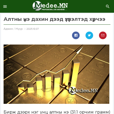
Алтны үнэ дахин дээд үзүүлэлтэд хүрчээ
Aдмин / Нүүр
2025.10.07
Бирж дээрх нэг унц алтны үнэ (31.1 орчим грамм)