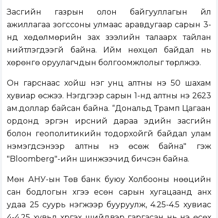
Засгийн газрын олон байгууллагын үйл
ажиллагаа зогссоны улмаас аравдугаар сарын 3-
нд хөдөлмөрийн зах зээлийн талаарх тайлан
нийтлэгдээгүй байна. Ийм нөхцөл байдал нь
хөрөнгө оруулагчдын болгоомжлолыг төрүүлжээ.
Он гарснаас хойш нэг унц алтны үнэ 50 шахам
хувиар өсжээ. Нэгдүгээр сарын 1-нд алтны үнэ 2623
ам.доллар байсан байна. “Дональд Трамп Цагаан
ордонд эргэн ирсний дараа эдийн засгийн
болон геополитикийн тодорхойгүй байдал улам
нэмэгдсэнээр алтны үнэ өсөж байна" гэж
"Bloomberg"-ийн шинжээчид бичсэн байна.
Мөн АНУ-ын Төв банк буюу Холбооны нөөцийн
сан бодлогын хүүгээ есөн сарын хугацаанд анх
удаа 25 суурь нэгжээр бууруулж, 4.25-4.5 хувиас
4-4.25 хувьд хүргэх шийдвэр гаргасан нь үнэ өсөх