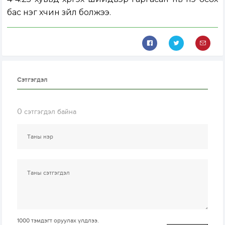
бас нэг хүчин зүйл болжээ.
Сэтгэгдэл
0
сэтгэгдэл байна
1000
тэмдэгт оруулах үлдлээ.