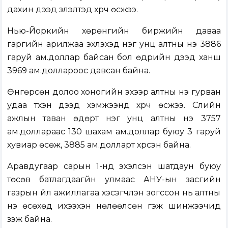
дахин дээд үзүүлэлтэд хүрч өсжээ.
Нью-Йоркийн хөрөнгийн биржийн даваа
гаргийн арилжаа эхлэхэд нэг унц алтны үнэ 3886
гаруй ам.доллар байсан бол өдрийн дээд ханш
3969 ам.доллароос давсан байна.
Өнгөрсөн долоо хоногийн эхээр алтны үнэ гурван
удаа түүхэн дээд хэмжээнд хүрч өсжээ. Сүүлийн
ажлын таван өдөрт нэг унц алтны үнэ 3757
ам.доллараас 130 шахам ам.доллар буюу 3 гаруй
хувиар өсөж, 3885 ам.долларт хүрсэн байна.
Аравдугаар сарын 1-нд эхэлсэн шатдаун буюу
төсөв батлагдаагүйн улмаас АНУ-ын засгийн
газрын үйл ажиллагаа хэсэгчлэн зогссон нь алтны
үнэ өсөхөд ихээхэн нөлөөлсөн гэж шинжээчид
үзэж байна.