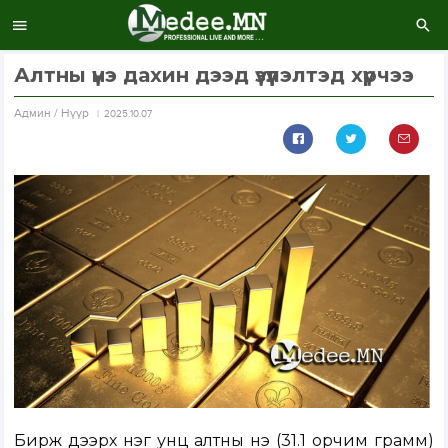
Алтны үнэ дахин дээд үзүүлэлтэд хүрчээ
Aдмин / Нүүр
2025.10.07
Бирж дээрх нэг унц алтны үнэ (31.1 орчим грамм)