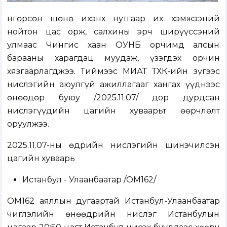
Өнгөрсөн шөнө ихэнх нутгаар их хэмжээний
нойтон цас орж, салхины эрч ширүүссэний
улмаас Чингис хаан ОУНБ орчимд алсын
барааны харагдац муудаж, үзэгдэх орчин
хязгаарлагджээ. Тиймээс МИАТ ТӨХК-ийн зүгээс
нислэгийн аюулгүй ажиллагааг хангах үүднээс
өнөөдөр буюу /2025.11.07/ дор дурдсан
нислэгүүдийн цагийн хуваарьт өөрчлөлт
оруулжээ.
2025.11.07-ны өдрийн нислэгийн шинэчилсэн
цагийн хуваарь
Истанбул - Улаанбаатар /ОМ162/
ОМ162 аяллын дугаартай Истанбул-Улаанбаатар
чиглэлийн өнөөдрийн нислэг Истанбулын