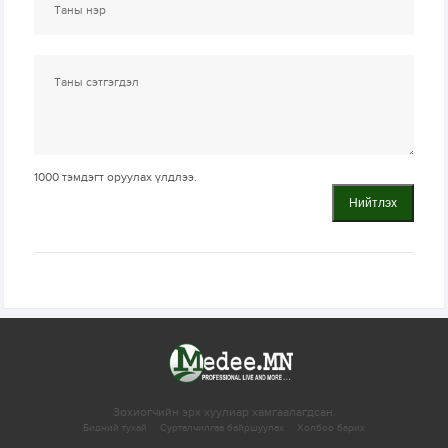
1000
тэмдэгт оруулах үлдлээ.
Нийтлэх
Зохиогчийн эрх хуулиар хамгаалагдсан.
Бидний тухай
Сурталчилгаа байршуулах
Холбоо барих