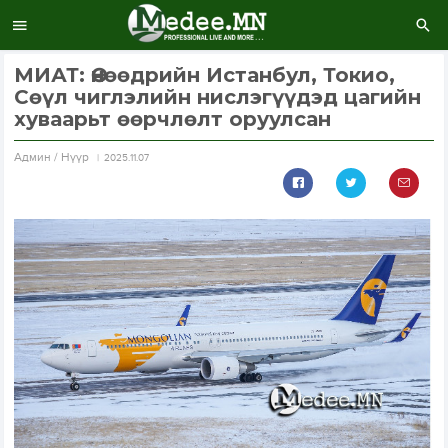
МИАТ: Өнөөдрийн Истанбул, Токио,
Сөүл чиглэлийн нислэгүүдэд цагийн
хуваарьт өөрчлөлт оруулсан
Aдмин / Нүүр
2025.11.07