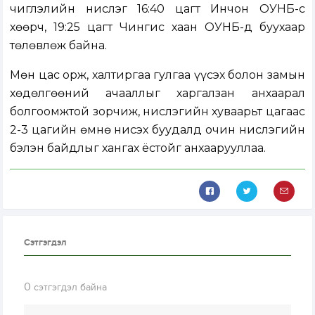
чиглэлийн нислэг 16:40 цагт Инчон ОУНБ-с
хөөрч, 19:25 цагт Чингис хаан ОУНБ-д буухаар
төлөвлөж байна.
Мөн цас орж, халтиргаа гулгаа үүсэх болон замын
хөдөлгөөний ачааллыг харгалзан анхаарал
болгоомжтой зорчиж, нислэгийн хуваарьт цагаас
2-3 цагийн өмнө нисэх буудалд очин нислэгийн
бэлэн байдлыг хангах ёстойг анхаарууллаа.
Сэтгэгдэл
0
сэтгэгдэл байна