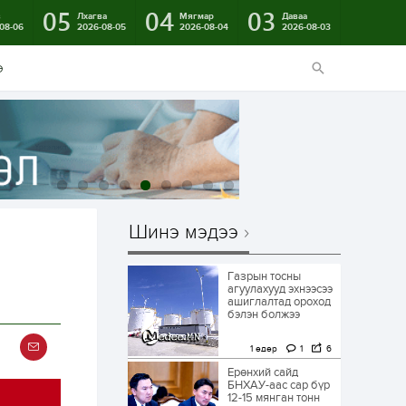
05
04
03
в
Лхагва
Мягмар
Даваа
08-06
2026-08-05
2026-08-04
2026-08-03
э
Шинэ мэдээ
Газрын тосны
агуулахууд эхнээсээ
ашиглалтад ороход
бэлэн болжээ
1 өдөр
1
6
Ерөнхий сайд
БНХАУ-аас сар бүр
12-15 мянган тонн