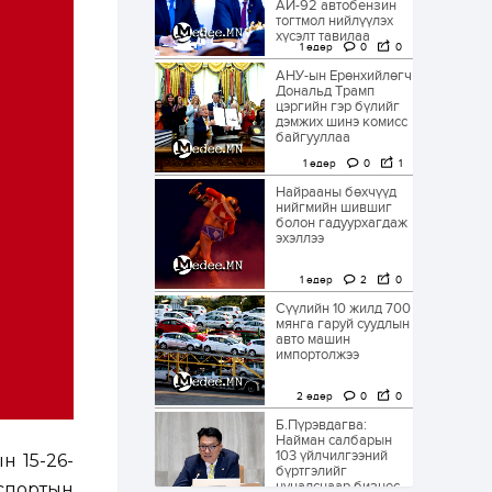
АИ-92 автобензин
тогтмол нийлүүлэх
хүсэлт тавилаа
1 өдөр
0
0
АНУ-ын Ерөнхийлөгч
Дональд Трамп
цэргийн гэр бүлийг
дэмжих шинэ комисс
байгууллаа
1 өдөр
0
1
Найрааны бөхчүүд
нийгмийн шившиг
болон гадуурхагдаж
эхэллээ
1 өдөр
2
0
Сүүлийн 10 жилд 700
мянга гаруй суудлын
авто машин
импортолжээ
2 өдөр
0
0
Б.Пүрэвдагва:
Найман салбарын
103 үйлчилгээний
н 15-26-
бүртгэлийг
цуцалснаар бизнес
спортын