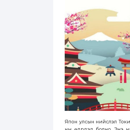
Япон улсын нийслэл Токи
ны өдрүүдэд болно. Энэ