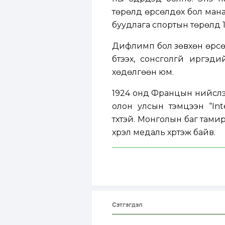
төрөлд өрсөлдөх бол манай
буудлага спортын төрөлд 1
Дифлимп бол зөвхөн өрсөл
бүтээх, сонсголгүй иргэ
хөдөлгөөн юм.
1924 онд Францын нийслэ
олон улсын тэмцээн “Inte
түүхтэй. Монголын баг тами
хүрэл медаль хүртэж байв.
Сэтгэгдэл