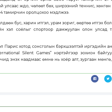
 улсаас жүдо, чөлөөт бөх, ширээний теннис, хөнгөн 
4 тамирчин оролцохоо мэдүүлжээ.
дөөн бус, харин итгэл, урам зориг, өөртөө итгэх б
дийн хэл соёлыг спортоор дамжуулан олон улсад т
л Парис хотод сонсголын бэрхшээлтэй иргэдийн ан
rnational Silent Games” нэртэйгээр зохион байгу
рчид энэхүү наадмаас өмнө нь хоёр алт, зургаан мөнгө