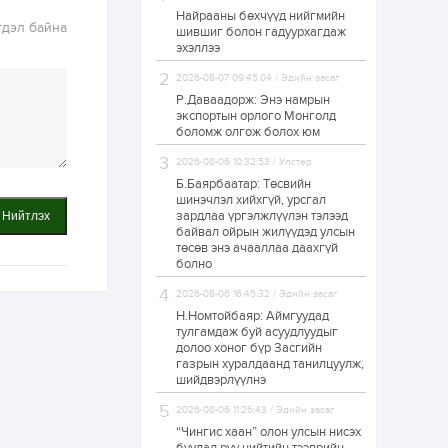
Найрааны бөхчүүд нийгмийн
Худалдагч
гдэл байна
шившиг болон гадуурхагдаж
Н.Амарзаяа:
эхэллээ
Дэлгүүрийн 32
хуудастай өрийн
дэвтэр долоо хоногт
2026-08-07 09:45:04 / Эдийн засаг
л дүүрдэг
Р.Даваадорж: Энэ намрын
2 өдөр
0
0
экспортын орлого Монголд
Б.Хулан дэлхийн
боломж олгож болох юм
аварга боллоо
2026-08-06 10:32:53 / Улстөр
Б.Баярбаатар: Төсвийн
шинэчлэл хийхгүй, урсгал
2 өдөр
0
0
зардлаа үргэлжлүүлэн тэлээд
Нийтлэх
байвал ойрын жилүүдэд улсын
Р.Даваадорж: Энэ
намрын экспортын
төсөв энэ ачааллаа даахгүй
орлого Монголд
болно
боломж олгож болох
юм
2026-08-06 16:45:32 / Эдийн засаг
2 өдөр
0
2
Н.Номтойбаяр: Аймгуудад
тулгамдаж буй асуудлуудыг
Автомашины улсын
долоо хоног бүр Засгийн
дугаар сондгой
газрын хуралдаанд танилцуулж,
тоогоор төгссөн бол
шийдвэрлүүлнэ
өнөөдөр шатахуун
авна
2026-08-06 11:26:43 / Эдийн засаг
2 өдөр
0
0
“Чингис хаан” олон улсын нисэх
Н.Номтойбаяр: