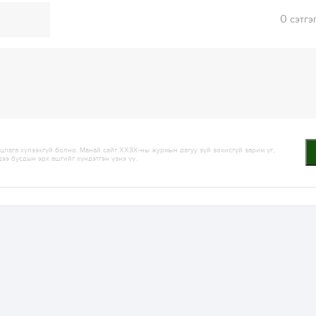
0
сэтгэ
лага хүлээхгүй болно. Манай сайт ХХЗХ-ны журмын дагуу зүй зохисгүй зарим үг,
дээ бусдын эрх ашгийг хүндэтгэн үзнэ үү.