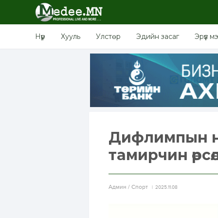
Нүүр
Хууль
Улстөр
Эдийн засаг
Эрүүл м
Дифлимпын н
тамирчин өрсөл
Aдмин / Спорт
2025.11.08