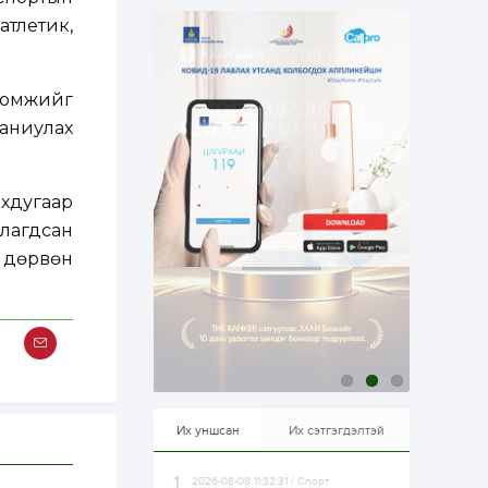
эрхлэхэд таатай...
2 өдөр
1
0
атлетик,
Долдугаар сард
709.503 зөрчил
бүртгэгджээ
оломжийг
аниулах
2 өдөр
0
0
Цалинтай ээжийн 50
мянган төгрөгийн
тэтгэмжийг 500
хдугаар
мянгад хүргэх
өргөдөлд санал авч
улагдсан
эхэлжээ
2 өдөр
2
0
, дөрвөн
Б.Түмэн-Өлзий: Олон
улсад хуримтлуулсан
мэдлэг, туршлагаа эх
орныхоо хөгжилд
зориулна
2 өдөр
0
0
Алтны үнэ дөрвөн
улирал дараалан
өсөж байна
Их уншсан
Их сэтгэгдэлтэй
2026-08-08 11:32:31 / Спорт
2 өдөр
0
1