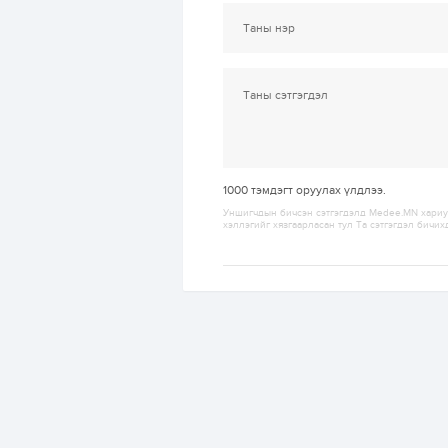
1000
тэмдэгт оруулах үлдлээ.
Уншигчдын бичсэн сэтгэгдэлд Medee.MN хариуц
хэллэгийг хязгаарласан тул Та сэтгэгдэл бичих