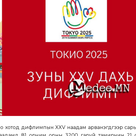
о хотод дифлимпын XXV наадам арванэгдүгээр сары
 наадамд 81 орчим орны 3200 гаруй тамирчин 21 