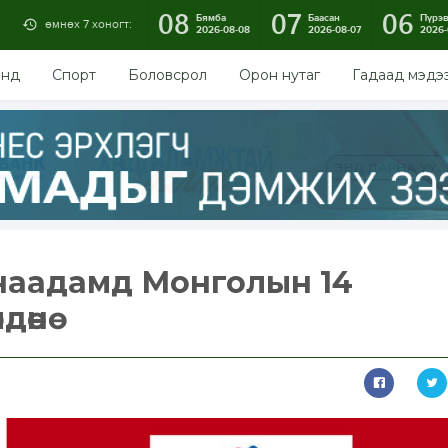
08
07
06
Бямба
Баасан
Пүрэ
өмнөх 7 хоногт:
2026-08-08
2026-08-07
2026-
энд
Спорт
Боловсрол
Орон нутаг
Гадаад мэдэ
аадамд Монголын 14
дөнө