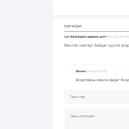
Сэтгэгдэл
сүх баатарын эрдэнэ цогт
[103.229.123.34
Өвчтэй хэвтэрт байдаг хүүгээ аса
Зочин
[66.181.177.236]
Асаргааны мөнгө авдаг биз