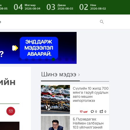
04
03
02
а
Мягмар
Даваа
Ням
08-05
2026-08-04
2026-08-03
2026-08-02
э
Шинэ мэдээ
дийн
Сүүлийн 10 жилд 700
мянга гаруй суудлын
авто машин
импортолжээ
17 цаг
0
0
Б.Пүрэвдагва:
Найман салбарын
103 үйлчилгээний