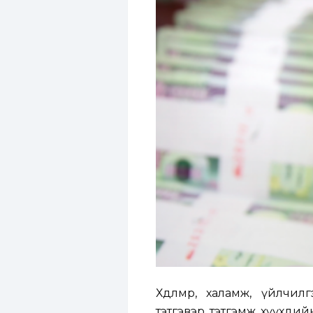
Хөдөлмөр, халамж, үйлч
тэтгэвэр, тэтгэмж, хүүхдий