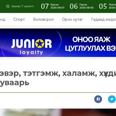
07
06
05
Баасан
Пүрэв
Лхагв
өмнөх 7 хоногт:
2026-08-07
2026-08-06
2026-
энд
Спорт
Боловсрол
Орон нутаг
Гадаад мэдэ
эвэр, тэтгэмж, халамж, хүүх
хуваарь