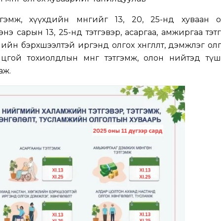
тгэмж, хүүхдийн мөнгийг 13, 20, 25-нд хуваан о
нэ сарын 13, 25-нд тэтгэвэр, асаргаа, амжиргаа тэтгэ
лийн бэрхшээлтэй иргэнд олгох хөнгөлөлт, дэмжлэг олг
цгой тохиолдлын мөнгө тэтгэмж, олон нийтэд түш
аж.