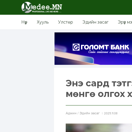
Нүүр
Хууль
Улстөр
Эдийн засаг
Эрүүл м
Энэ сард тэтг
мөнгө олгох 
Aдмин / Эдийн засаг
2025.11.08