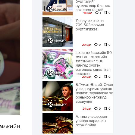
бүртгэлийг
цуцалснаар бизнес
эрхлэхэд таатай...
18 цаг
1
0
Долдугаар сард
709.503 зөрчил
бүртгэгджээ
20 цаг
0
0
Цалинтай ээжийн 50
мянган төгрөгийн
тэтгэмжийг 500
мянгад хүргэх
өргөдөлд санал авч
эхэлжээ
20 цаг
2
0
Б.Түмэн-Өлзий: Олон
улсад хуримтлуулсан
мэдлэг, туршлагаа эх
орныхоо хөгжилд
зориулна
21 цаг
0
0
Алтны үнэ дөрвөн
улирал дараалан
өсөж байна
ламжийн