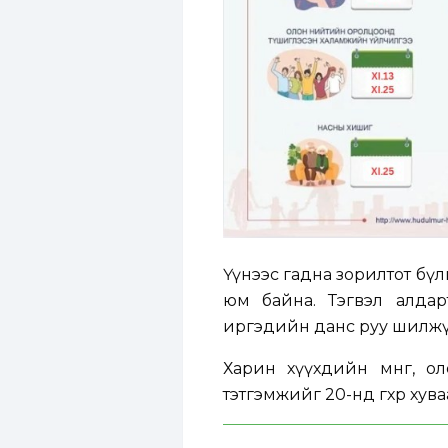
Үүнээс гадна зорилтот бү
юм байна. Тэгвэл алдар
иргэдийн данс руу шилжү
Харин хүүхдийн мөнгө, о
тэтгэмжийг 20-нд өгөхөөр хув