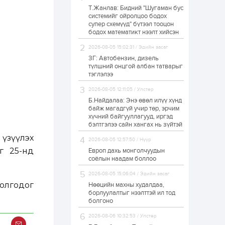
Т.Жанлав: Бидний "Шугаман бус
Н.Номтойбаяр:
системийг ойролцоо бодох
Аймгуудад
супер схемүүд" бүтээл тооцон
тулгамдаж буй
асуудлуудыг долоо
бодох математикт нээлт хийсэн
хоног бүр Засгийн
газрын...
2026-08-05 15:02:31 / Эдийн засаг
1 өдөр
0
0
ЗГ: Автобензин, дизель
УИХ-ын дарга
түлшний онцгой албан татварыг
С.Бямбацогт төрийг
тэглэлээ
төлөөлөн Сутай
хайрхны тэнгэрийг
2026-08-05 12:11:05 / Улстөр
тахих төрийн
тахилгад оролцлоо
Б.Найдалаа: Энэ өвөл илүү хүнд
1 өдөр
3
0
байж магадгүй учир төр, эрчим
хүчний байгууллагууд, иргэд
“Хотын дарга сонсож
байна” 150150 тусгай
бэлтгэлээ сайн хангах нь зүйтэй
дугаарыг
 үзүүлэх
наймдугаар сарын
2026-08-05 12:57:50 / Нүүр
14-нөөс ажиллуулж...
г 25-нд
Европ дахь монголчуудын
1 өдөр
0
0
соёлын наадам боллоо
“Чингис хаан” олон
2026-08-05 15:06:04 / Эдийн засаг
улсын нисэх буудал
руу нийтийн тээврийн
 олгодог
Нөөцийн махны худалдаа,
автобус 24 цагаар
борлуулалтыг нээлттэй ил тод
үйлчилж байна
болгоно
1 өдөр
1
0
2026-08-06 10:32:53 / Улстөр
Нийслэлийн