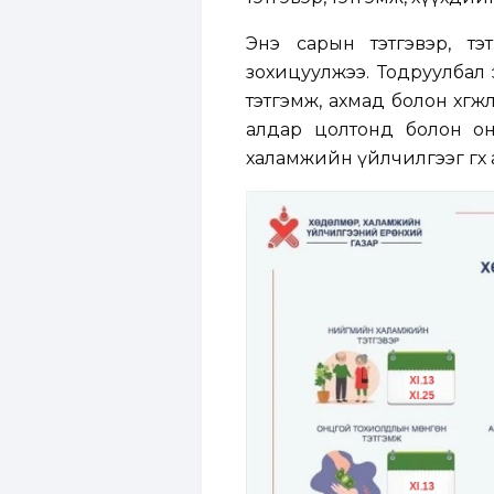
Энэ сарын тэтгэвэр, тэ
зохицуулжээ. Тодруулбал э
тэтгэмж, ахмад болон хөгж
алдар цолтонд болон он
халамжийн үйлчилгээг өгөх 