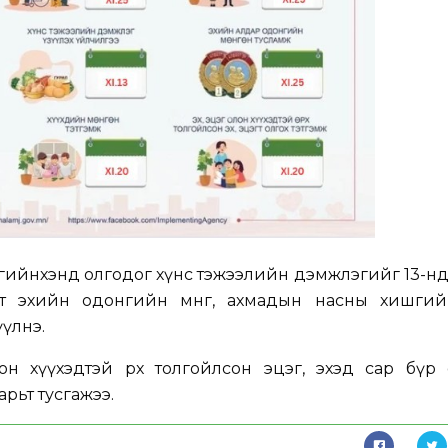
лгийнхэнд олгодог хүнс тэжээлийн дэмжлэгийг 13-нд
т эхийн одонгийн мөнгө, ахмадын насны хишгий
үлнэ.
лон хүүхэдтэй өрх толгойлсон эцэг, эхэд сар бүр
аарьт тусгажээ.