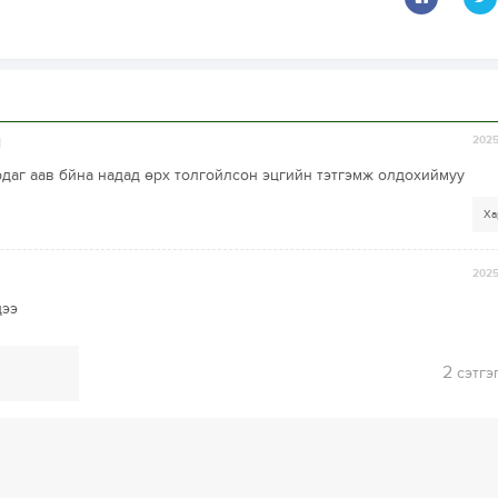
2025
]
рдаг аав бйна надад өрх толгойлсон эцгийн тэтгэмж олдохиймуу
Ха
2025
дээ
2
сэтгэ