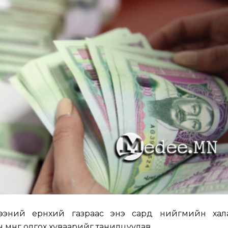
илгээний ерөнхий газраас энэ сард нийгмийн ха
н мөнгө олгох хуваарийг танилцуулав