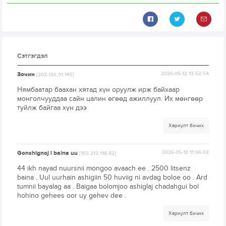
Сэтгэгдэл
Зочин
2026-05-12 13:52:54
[202.126.91.145]
Нямбаатар баахан хятад хүн оруулж ирж байхаар
монголчууддаа сайн цалин өгөөд ажиллуул. Их мөнгөөр
туйлж байгаа хүн дээ
Хариулт бичих
Gonshignoj l baina uu
2026-05-12 11:06:02
[103.212.118.82]
44 ikh nayad nuursnii mongoo avaach ee . 2500 litsenz
baina . Uul uurhain ashigiin 50 huviig ni avdag boloe oo . Ard
tumnii bayalag aa . Baigaa bolomjoo ashiglaj chadahgui bol
hohino gehees oor uy gehev dee .
Хариулт бичих