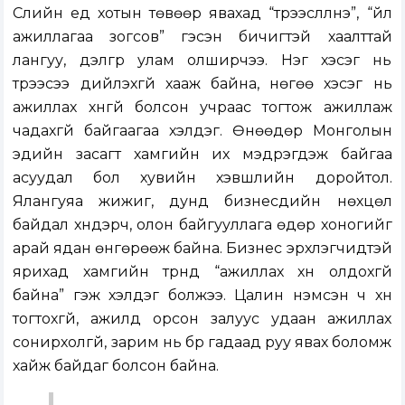
Сүүлийн үед хотын төвөөр явахад “түрээслүүлнэ”, “үйл
ажиллагаа зогсов” гэсэн бичигтэй хаалттай
лангуу, дэлгүүр улам олширчээ. Нэг хэсэг нь
түрээсээ дийлэхгүй хааж байна, нөгөө хэсэг нь
ажиллах хүнгүй болсон учраас тогтож ажиллаж
чадахгүй байгаагаа хэлдэг. Өнөөдөр Монголын
эдийн засагт хамгийн их мэдрэгдэж байгаа
асуудал бол хувийн хэвшлийн доройтол.
Ялангуяа жижиг, дунд бизнесүүдийн нөхцөл
байдал хүндэрч, олон байгууллага өдөр хоногийг
арай ядан өнгөрөөж байна. Бизнес эрхлэгчидтэй
ярихад хамгийн түрүүнд “ажиллах хүн олдохгүй
байна” гэж хэлдэг болжээ. Цалин нэмсэн ч хүн
тогтохгүй, ажилд орсон залуус удаан ажиллах
сонирхолгүй, зарим нь бүр гадаад руу явах боломж
хайж байдаг болсон байна.