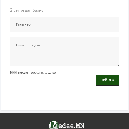
2
сэтгэгдэл байна
1000
тэмдэгт оруулах үлдлээ.
Нийтлэх