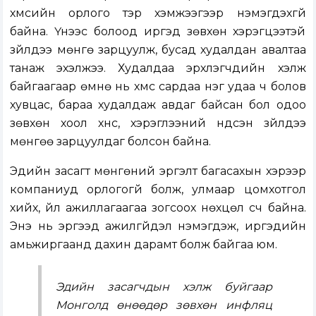
хүмүүсийн орлого тэр хэмжээгээр нэмэгдэхгүй
байна. Үүнээс болоод иргэд зөвхөн хэрэгцээтэй
зүйлдээ мөнгө зарцуулж, бусад худалдан авалтаа
танаж эхэлжээ. Худалдаа эрхлэгчдийн хэлж
байгаагаар өмнө нь хүмүүс сардаа нэг удаа ч болов
хувцас, бараа худалдаж авдаг байсан бол одоо
зөвхөн хоол хүнс, хэрэглээний үндсэн зүйлдээ
мөнгөө зарцуулдаг болсон байна.
Эдийн засагт мөнгөний эргэлт багасахын хэрээр
компаниуд орлогогүй болж, улмаар цомхотгол
хийх, үйл ажиллагаагаа зогсоох нөхцөл үүсч байна.
Энэ нь эргээд ажилгүйдэл нэмэгдэж, иргэдийн
амьжиргаанд дахин дарамт болж байгаа юм.
Эдийн засагчдын хэлж буйгаар
Монголд өнөөдөр зөвхөн инфляц