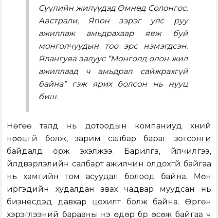
Сүүлийн жилүүдэд Өмнөд Солонгос,
Австрали, Япон зэрэг улс руу
ажиллаж амьдрахаар явж буй
монголчуудын тоо эрс нэмэгдсэн.
Ялангуяа залуус “Монголд олон жил
ажиллаад ч амьдрал сайжрахгүй
байна” гэж ярих болсон нь нууц
биш.
Нөгөө талд нь дотоодын компаниуд хүний
нөөцгүй болж, зарим салбар бараг зогсонги
байдалд орж эхэлжээ. Барилга, үйлчилгээ,
үйлдвэрлэлийн салбарт ажилчин олдохгүй байгаа
нь хамгийн том асуудал болоод байна. Мөн
иргэдийн худалдан авах чадвар муудсан нь
бизнесүүдэд давхар цохилт болж байна. Өргөн
хэрэглээний барааны үнэ өдөр бүр өсөж байгаа ч