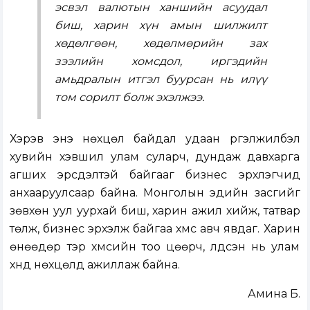
эсвэл валютын ханшийн асуудал
биш, харин хүн амын шилжилт
хөдөлгөөн, хөдөлмөрийн зах
зээлийн хомсдол, иргэдийн
амьдралын итгэл буурсан нь илүү
том сорилт болж эхэлжээ.
Хэрэв энэ нөхцөл байдал удаан үргэлжилбэл
хувийн хэвшил улам суларч, дундаж давхарга
агших эрсдэлтэй байгааг бизнес эрхлэгчид
анхааруулсаар байна. Монголын эдийн засгийг
зөвхөн уул уурхай биш, харин ажил хийж, татвар
төлж, бизнес эрхэлж байгаа хүмүүс авч явдаг. Харин
өнөөдөр тэр хүмүүсийн тоо цөөрч, үлдсэн нь улам
хүнд нөхцөлд ажиллаж байна.
Амина Б.