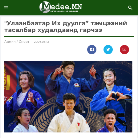
"Улаанбаатар Их дуулга” тэмцээний
тасалбар худалдаанд гарчээ
Aдмин / Спорт
2026.05.13