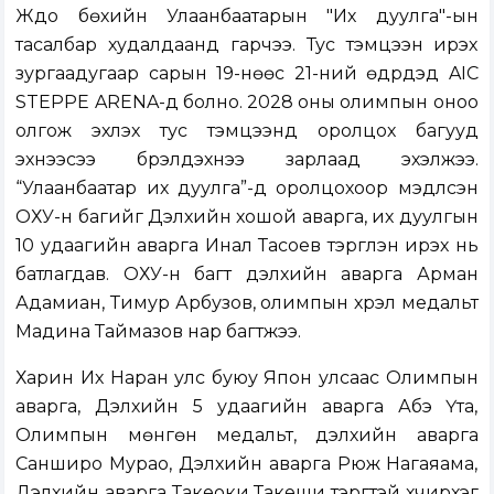
Жүдо бөхийн Улаанбаатарын "Их дуулга"-ын
тасалбар худалдаанд гарчээ. Тус тэмцээн ирэх
зургаадугаар сарын 19-нөөс 21-ний өдрүүдэд AIC
STEPPE ARENA-д болно. 2028 оны олимпын оноо
олгож эхлэх тус тэмцээнд оролцох багууд
эхнээсээ бүрэлдэхүүнээ зарлаад эхэлжээ.
“Улаанбаатар их дуулга”-д оролцохоор мэдүүлсэн
ОХУ-н багийг Дэлхийн хошой аварга, их дуулгын
10 удаагийн аварга Инал Тасоев тэргүүлэн ирэх нь
батлагдав. ОХУ-н багт дэлхийн аварга Арман
Адамиан, Тимур Арбузов, олимпын хүрэл медальт
Мадина Таймазов нар багтжээ.
Харин Их Наран улс буюу Япон улсаас Олимпын
аварга, Дэлхийн 5 удаагийн аварга Абэ Үта,
Олимпын мөнгөн медальт, дэлхийн аварга
Санширо Мурао, Дэлхийн аварга Рюүжү Нагаяама,
Дэлхийн аварга Такеоки Такеши тэргүүтэй хүчирхэг