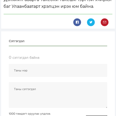
баг Улаанбаатарт хүрэлцэн ирэх юм байна.
Сэтгэгдэл
0
сэтгэгдэл байна
1000
тэмдэгт оруулах үлдлээ.