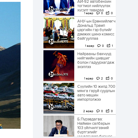
АИ-92 автобензин
тогтмол нийлүүлэх
хүсэлт тавилаа
1 өдөр
0
0
АНУ-ын Ерөнхийлөгч
Дональд Трамп
цэргийн гэр бүлийг
дэмжих шинэ комисс
байгууллаа
1 өдөр
0
1
Найрааны бөхчүүд
нийгмийн шившиг
болон гадуурхагдаж
эхэллээ
1 өдөр
2
0
Сүүлийн 10 жилд 700
мянга гаруй суудлын
авто машин
импортолжээ
2 өдөр
0
0
Б.Пүрэвдагва:
Найман салбарын
103 үйлчилгээний
бүртгэлийг
цуцалснаар бизнес