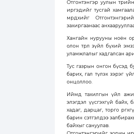
Отгонтэнгэр уулын төрийн
иргэдийг тусгай хамгаал
мөрдөхийг Отгонтэнгэр
захиргаанаас анхаарууллаа
Хангайн нурууны ноён ор
олон төрөл зүйл бүхий эм
уламжлалыг хадгалсан ари
Тус газрын онгон бүсэд б
барих, гал түлэх зэрэг ү
онцоллоо.
Иймд тахилгын үйл ажил
элэгдэл үүсгэхгүй байх, ба
хадаг, дарцаг, торго өргө
барин сэтгэлдээ залбирахы
байхыг сануулав.
Отгонтэнгэрийг зорин ирэ