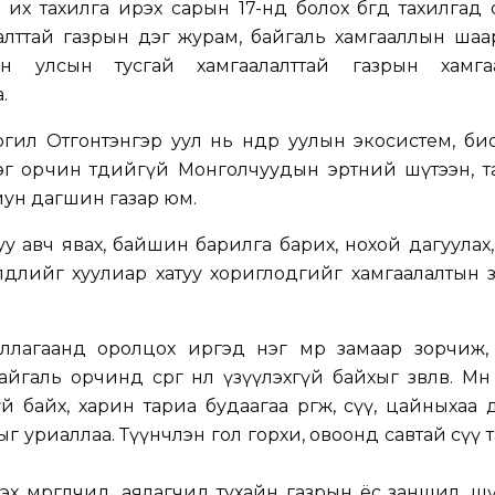
 их тахилга ирэх сарын 17-нд болох бөгөөд тахилгад
алттай газрын дэг журам, байгаль хамгааллын шаа
ийн улсын тусгай хамгаалалттай газрын хамга
.
гил Отгонтэнгэр уул нь өндөр уулын экосистем, б
зэг орчин төдийгүй Монголчуудын эртний шүтээн, 
ун дагшин газар юм.
уу авч явах, байшин барилга барих, нохой дагуулах
йлдлийг хуулиар хатуу хориглодгийг хамгаалалтын 
лагаанд оролцох иргэд нэг мөр замаар зорчиж, 
йгаль орчинд сөрөг нөлөө үзүүлэхгүй байхыг зөвлөв. Мө
хгүй байх, харин тариа будаагаа өргөж, сүү, цайныхаа
г уриаллаа. Түүнчлэн гол горхи, овоонд савтай сүү 
х мөргөлчид, аялагчид тухайн газрын ёс заншил, ш