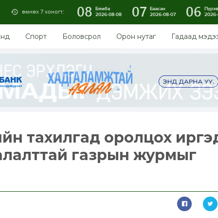
08
07
06
Бямба
Баасан
Пүрэ
өмнөх 7 хоногт:
2026-08-08
2026-08-07
2026-
энд
Спорт
Боловсрол
Орон нутаг
Гадаад мэдэ
йн тахилгад оролцох иргэ
алалттай газрын журмыг