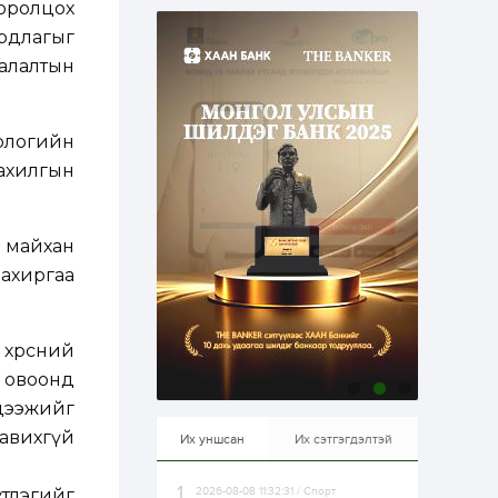
 оролцох
эрхлэхэд таатай...
2 өдөр
1
0
рдлагыг
Долдугаар сард
алалтын
709.503 зөрчил
бүртгэгджээ
иологийн
2 өдөр
0
0
Цалинтай ээжийн 50
тахилгын
мянган төгрөгийн
тэтгэмжийг 500
мянгад хүргэх
өргөдөлд санал авч
, майхан
эхэлжээ
2 өдөр
2
0
захиргаа
Б.Түмэн-Өлзий: Олон
улсад хуримтлуулсан
мэдлэг, туршлагаа эх
орныхоо хөгжилд
зориулна
хөрсний
2 өдөр
0
0
н овоонд
Алтны үнэ дөрвөн
 дээжийг
улирал дараалан
өсөж байна
тавихгүй
Их уншсан
Их сэтгэгдэлтэй
үтлэгийг
2026-08-08 11:32:31 / Спорт
2 өдөр
0
1