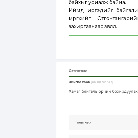
байхыг уриалж байна.
Иймд иргэдийг байгалиа
мөргөхийг Отгонтэнгэр
захиргаанаас зөвлөлөө.
Сэтгэгдэл
Чингис хаан
[66.181.161.147]
Хамаг байгаль орчин бохирдуулах 