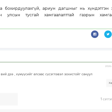
 бохирдуулахгүй, ариун дагшныг нь хүндэтгэн 
ийн улсын тусгай хамгаалалттай газрын хамга
2026-
вий дээ , хүмүүсийг алсаас сүсэглэвэл зохистойг сануул
Ха
1
сэтгэ