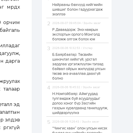
Найрааны бөхчүүд нийгмийн
Худалдагч
г мөрдөх
шившиг болон гадуурхагдаж
Н.Амарзаяа:
эхэллээ
Дэлгүүрийн 32
хуудастай өрийн
00 орчим
дэвтэр долоо хоногт
2026-08-07 09:45:04 / Эдийн засаг
л дүүрдэг
д байгаль
Р.Даваадорж: Энэ намрын
2 өдөр
0
0
экспортын орлого Монголд
Б.Хулан дэлхийн
боломж олгож болох юм
аварга боллоо
жилладаг
2026-08-06 10:32:53 / Улстөр
дагуулж,
Б.Баярбаатар: Төсвийн
шинэчлэл хийхгүй, урсгал
йн дарга
2 өдөр
0
0
зардлаа үргэлжлүүлэн тэлээд
байвал ойрын жилүүдэд улсын
Р.Даваадорж: Энэ
намрын экспортын
төсөв энэ ачааллаа даахгүй
орлого Монголд
болно
йжруулах
боломж олгож болох
юм
2026-08-06 16:45:32 / Эдийн засаг
х талаар
2 өдөр
0
2
Н.Номтойбаяр: Аймгуудад
тулгамдаж буй асуудлуудыг
Автомашины улсын
долоо хоног бүр Засгийн
еталл эд
дугаар сондгой
газрын хуралдаанд танилцуулж,
тоогоор төгссөн бол
аалалтын
шийдвэрлүүлнэ
өнөөдөр шатахуун
авна
ир элдэв
2026-08-06 11:26:43 / Эдийн засаг
2 өдөр
0
0
өргөхгүй
“Чингис хаан” олон улсын нисэх
Н.Номтойбаяр: