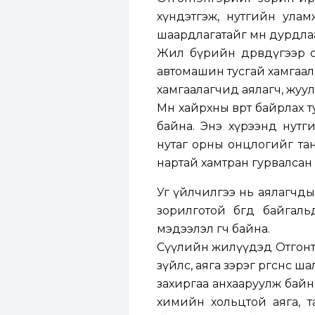
хүндэтгэж, нутгийн улам
шаардлагатайг мөн дурдла
Жил бүрийн дөрөвдүгээр 
автомашин тусгай хамгаалалт
хамгаалагчид аялагч, жуулч
Мөн хайрхны өвөрт байрлах 
байна. Энэ хүрээнд нутги
нутаг орны онцлогийг тан
нартай хамтран гурвалсан
Уг үйлчилгээ нь аялагчды
зорилготой бөгөөд байгал
мэдээлэл өгч байна.
Сүүлийн жилүүдэд Отгонтэ
зүйлс, аяга зэрэг өргөснөө
захиргаа анхааруулж байн
химийн хольцтой аяга, тагш