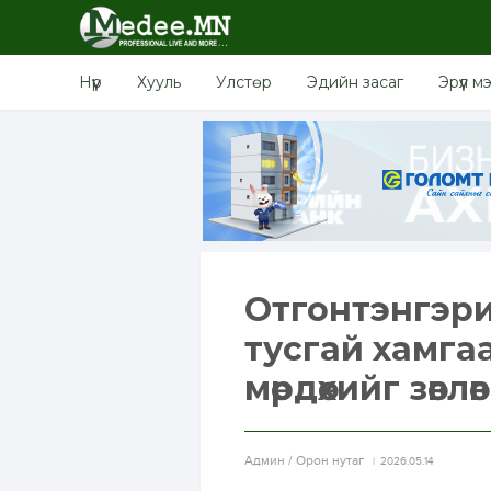
Нүүр
Хууль
Улстөр
Эдийн засаг
Эрүүл м
Отгонтэнгэри
тусгай хамга
мөрдөхийг зөвлөв
Aдмин / Орон нутаг
2026.05.14