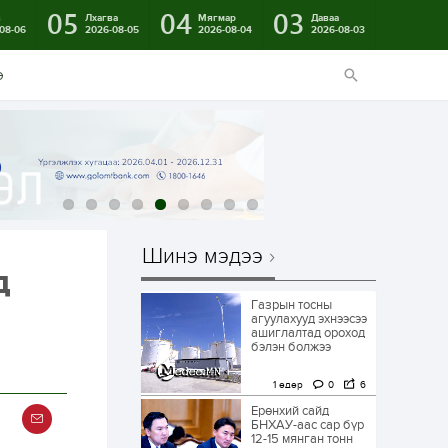
05
04
03
в
Лхагва
Мягмар
Даваа
08-06
2026-08-05
2026-08-04
2026-08-03
э
Шинэ мэдээ
д
Газрын тосны
агуулахууд эхнээсээ
ашиглалтад ороход
бэлэн болжээ
1 өдөр
0
6
Ерөнхий сайд
БНХАУ-аас сар бүр
12-15 мянган тонн