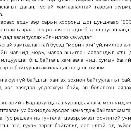
жлалыг даган, тусгай хамгаалалттай газрын журмы
а.
сараас есдүгээр сарын хооронд өдөрт дунджаар 15
тай газраас зөвшөөрөл авч зорчдог бөгөөд энэ хугацаан
дад зөвлөн туслах үйлчилгээ үзүүлдэг.
тусгай хамгаалалттай бүсэд “морин хөтөч” үйлчилгээ а
йн малчид морь, малаа ашиглан аялагчдыг хөтлөн 
илцуулдаг бөгөөд байгаль хамгаалагчид, сумын баги
 гэрээ байгуулан ажилладаг онцлогтой юм.
н аюулгүй байдлыг хангах, зохион байгуулалтыг са
ьд хог хаягдал үлдээхгүй байх, зөв боловсон аяла
нгэрийн Бадархундага нууранд аялагч, мөргөлчид м
с шалтгаалан ус бохирдох эрсдэл нэмэгдэж байгааг хамг
а. Тус рашаан нь тунгалаг цэвэр, эмзэг орчинтой уч
. зэс, гууль зэрэг байгальд сөрөг нөлөөтэй эд зүйлс 