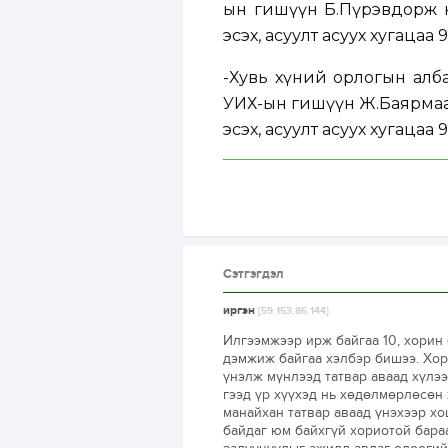
ын гишүүн Б.Пүрэвдорж на
эсэх, асуулт асуух хугацаа
-
Хувь хүний орлогын албан 
УИХ-ын гишүүн Ж.Баярмаа н
эсэх, асуулт асуух хугацаа
Сэтгэгдэл
иргэн
[59.153.86.144]
Илгээмжээр ирж байгаа 10, хорин 
дэмжиж байгаа хэлбэр бишээ. Хор
үнэлж мүнлээд татвар аваад хүлээ
гээд үр хүүхэд нь хөдөлмөрлөсөн 
манайхан татвар аваад үнэхээр х
байдаг юм байхгүй хориотой бараа