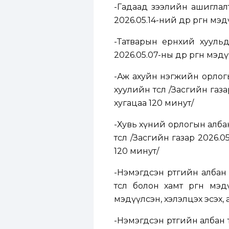
-Гадаад зээлийн ашиглалт,
2026.05.14-ний өдөр өргөн м
-
Татварын ерөнхий хуульд н
2026.05.07-ны өдөр өргөн мэ
-
Аж ахуйн нэгжийн орлогын
хуулийн төсөл
/
Засгийн газар
хугацаа 120 минут
/
-
Хувь хүний орлогын албан 
төсөл
/
Засгийн газар 2026.05.
120 минут
/
-
Нэмэгдсэн өртгийн албан т
төсөл болон хамт өргөн мэд
мэдүүлсэн, хэлэлцэх эсэх, 
-
Нэмэгдсэн өртгийн албан та