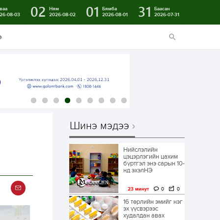
02
01
31
ваа
Ням
Бямба
Баасан
26-08-03
2026-08-02
2026-08-01
2026-07-31
э
Шинэ мэдээ
Нийслэлийн
цэцэрлэгийн цахим
бүртгэл энэ сарын 10-
нд эхэлНЭ
23 минут
0
0
16 төрлийн эмийг нэг
эх үүсвэрээс
худалдан авах