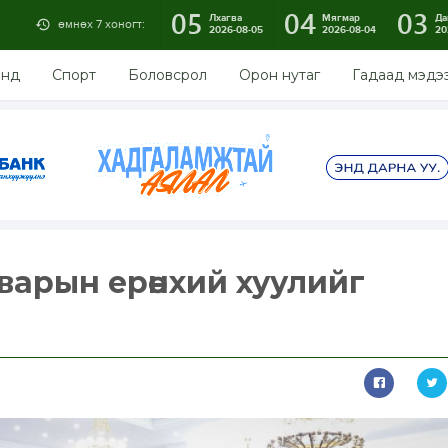
05
04
03
Лхагва
Мягмар
Да
өмнөх 7 хоногт:
2026-08-05
2026-08-04
20
энд
Спорт
Боловсрол
Орон нутаг
Гадаад мэдэ
варын ерөнхий хуулийг