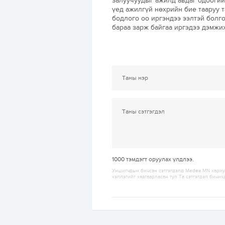
залуучуудыг ажилд авдаг одоогий
үед ажилгүй нөхрийн бие тааруу т
бодлого оо иргэндээ ээлтэй болго
бараа зарж байгаа иргэдээ дэмжи
1000
тэмдэгт оруулах үлдлээ.
Уншигчдын бичсэн сэтгэгдэлд Medee.MN хариуц
хэллэгийг хязгаарласан тул Та сэтгэгдэл бичих