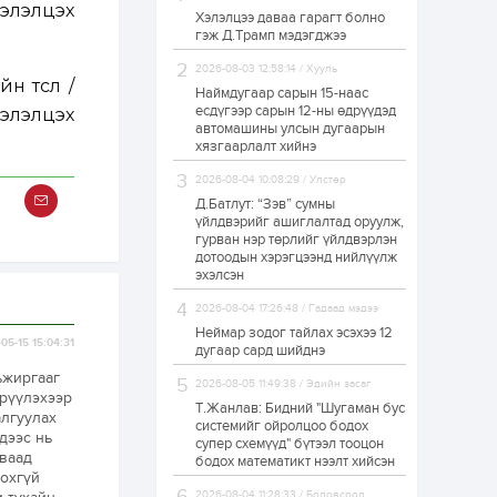
хэлэлцэх
Хэлэлцээ даваа гарагт болно
Б.Найдалаа: Энэ
гэж Д.Трамп мэдэгджээ
өвөл илүү хүнд байж
магадгүй учир төр,
эрчим хүчний
2026-08-03 12:58:14 / Хууль
н төсөл
/
байгууллагууд, иргэд
Наймдугаар сарын 15-наас
бэлтгэлээ...
есдүгээр сарын 12-ны өдрүүдэд
хэлэлцэх
22 цаг
5
0
автомашины улсын дугаарын
Өнөөдөр сондгой
хязгаарлалт хийнэ
тоогоор төгссөн
автомашинтай иргэд
2026-08-04 10:08:29 / Улстөр
бензин авна
Д.Батлут: “Зэв” сумны
үйлдвэрийг ашиглалтад оруулж,
23 цаг
0
0
гурван нэр төрлийг үйлдвэрлэн
дотоодын хэрэгцээнд нийлүүлж
ЗГ: Шатахууны
хангамж,
эхэлсэн
нийлүүлэлтийг
тогтворжуулах
2026-08-04 17:26:48 / Гадаад мэдээ
асуудлыг хэлэлцэж
Неймар зодог тайлах эсэхээ 12
байна
05-15 15:04:31
23 цаг
0
0
дугаар сард шийднэ
Т.Жанлав: Бидний
ьжиргааг
2026-08-05 11:49:38 / Эдийн засаг
"Шугаман бус
ирүүлэхээр
системийг ойролцоо
Т.Жанлав: Бидний "Шугаман бус
алгуулах
бодох супер схемүүд"
системийг ойролцоо бодох
дээс нь
бүтээл тооцон
супер схемүүд" бүтээл тооцон
бодох...
аваад
бодох математикт нээлт хийсэн
23 цаг
5
3
дохгүй
С.Бямбацогт:
2026-08-04 11:28:33 / Боловсрол