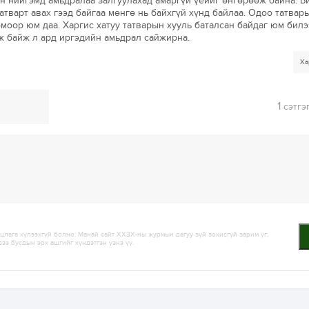
н нийгэмд амьдралаа залгуулахад амаргүй үеийг өнгөрөөж байна. Б
атварт авах гээд байгаа мөнгө нь байхгүй хүнд байлаа. Одоо татвар
моор юм даа. Харгис хатуу татварын хууль баталсан байдаг юм билэ
ж байж л ард иргэдийн амьдрал сайжирна.
Ха
1
сэтгэ
лага хүлээхгүй болно. Манай сайт ХХЗХ-ны журмын дагуу зүй зохисгүй зарим үг,
дээ бусдын эрх ашгийг хүндэтгэн үзнэ үү.