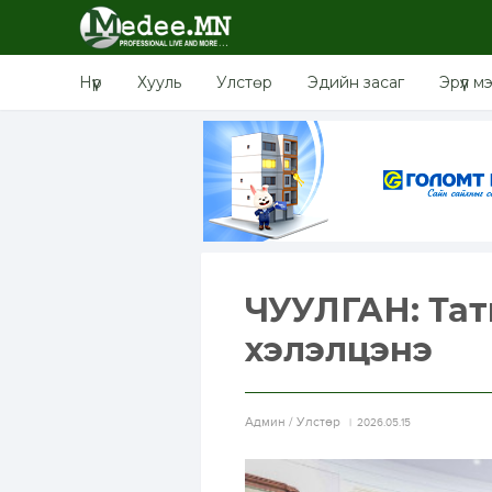
Нүүр
Хууль
Улстөр
Эдийн засаг
Эрүүл м
ЧУУЛГАН: Тат
хэлэлцэнэ
Aдмин / Улстөр
2026.05.15