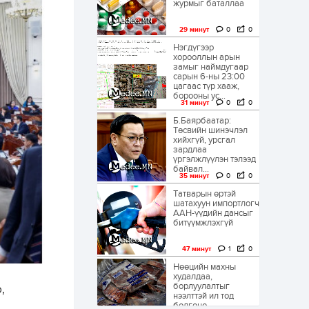
журмыг баталлаа
29 минут
0
0
Нэгдүгээр
хорооллын арын
замыг наймдугаар
сарын 6-ны 23:00
цагаас түр хааж,
борооны ус...
31 минут
0
0
Б.Баярбаатар:
Төсвийн шинэчлэл
хийхгүй, урсгал
зардлаа
үргэлжлүүлэн тэлээд
байвал...
35 минут
0
0
Татварын өртэй
шатахуун импортлогч
ААН-үүдийн дансыг
битүүмжлэхгүй
47 минут
1
0
Нөөцийн махны
худалдаа,
борлуулалтыг
,
нээлттэй ил тод
болгоно