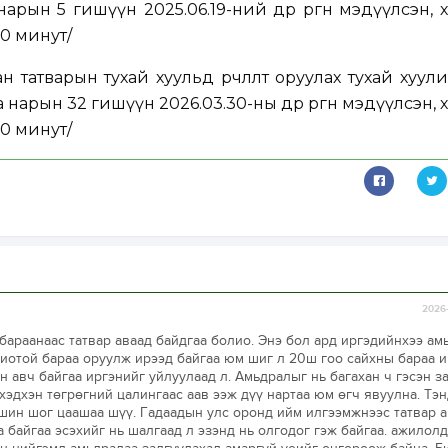
рын 5 гишүүн 2025.06.19-ний өдөр өргөн мэдүүлсэн, 
 90 минут
/
татварын тухай хуульд өөрчлөлт оруулах тухай хуулий
арын 32 гишүүн 2026.03.30-ны өдөр өргөн мэдүүлсэн, 
 90 минут
/
2026-
бараанаас татвар аваад байдгаа болио. Энэ бол ард иргэдийнхээ ам
иотой бараа оруулж ирээд байгаа юм шиг л 20ш гоо сайхны бараа 
н авч байгаа иргэнийг уйлуулаад л. Амьдралыг нь багахан ч гэсэн з
хэдхэн төгрөгний цалингаас аав ээж дүү нартаа юм өгч явуулна. Тэн
ошин шог цаашаа шүү. Гадаадын улс оронд ийм илгээмжнээс татвар 
 байгаа эсэхийг нь шалгаад л эзэнд нь олгодог гэж байгаа. ажилол