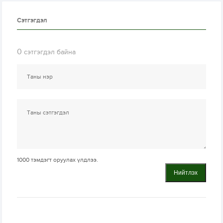
Сэтгэгдэл
0
сэтгэгдэл байна
1000
тэмдэгт оруулах үлдлээ.
Нийтлэх