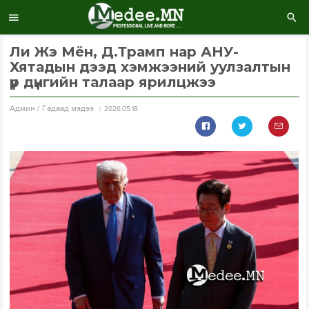
Ли Жэ Мён, Д.Трамп нар АНУ-
Хятадын дээд хэмжээний уулзалтын
үр дүнгийн талаар ярилцжээ
Aдмин / Гадаад мэдээ
2026.05.18