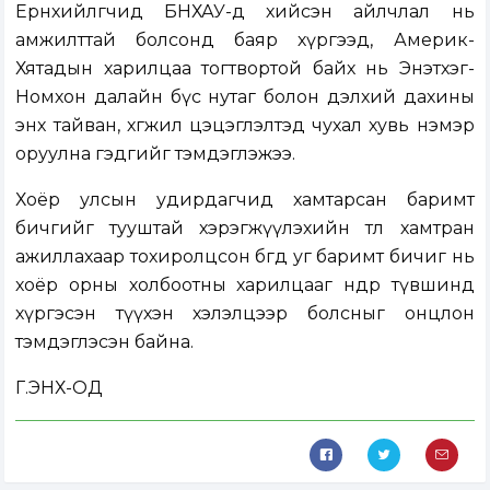
Ерөнхийлөгчид БНХАУ-д хийсэн айлчлал нь
амжилттай болсонд баяр хүргээд, Америк-
Хятадын харилцаа тогтвортой байх нь Энэтхэг-
Номхон далайн бүс нутаг болон дэлхий дахины
энх тайван, хөгжил цэцэглэлтэд чухал хувь нэмэр
оруулна гэдгийг тэмдэглэжээ.
Хоёр улсын удирдагчид хамтарсан баримт
бичгийг тууштай хэрэгжүүлэхийн төлөө хамтран
ажиллахаар тохиролцсон бөгөөд уг баримт бичиг нь
хоёр орны холбоотны харилцааг өндөр түвшинд
хүргэсэн түүхэн хэлэлцээр болсныг онцлон
тэмдэглэсэн байна.
Г.ЭНХ-ОД