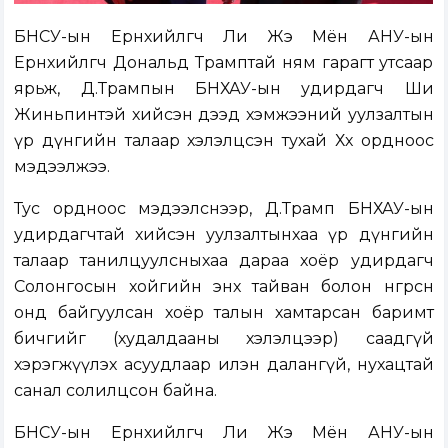
БНСУ-ын Ерөнхийлөгч Ли Жэ Мён АНУ-ын
Ерөнхийлөгч Дональд Трамптай ням гарагт утсаар
ярьж, Д.Трампын БНХАУ-ын удирдагч Ши
Жиньпинтэй хийсэн дээд хэмжээний уулзалтын
үр дүнгийн талаар хэлэлцсэн тухай Хөх ордноос
мэдээлжээ.
Тус ордноос мэдээлснээр, Д.Трамп БНХАУ-ын
удирдагчтай хийсэн уулзалтынхаа үр дүнгийн
талаар танилцуулсныхаа дараа хоёр удирдагч
Солонгосын хойгийн энх тайван болон өнгөрсөн
онд байгуулсан хоёр талын хамтарсан баримт
бичгийг (худалдааны хэлэлцээр) саадгүй
хэрэгжүүлэх асуудлаар илэн далангүй, нухацтай
санал солилцсон байна.
БНСУ-ын Ерөнхийлөгч Ли Жэ Мён АНУ-ын