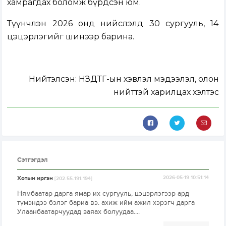
хамрагдах боломж бүрдсэн юм.
Түүнчлэн 2026 онд нийслэлд 30 сургууль, 14
цэцэрлэгийг шинээр барина.
Нийтэлсэн:
НЗДТГ-ын хэвлэл мэдээлэл, олон
нийттэй харилцах хэлтэс
Сэтгэгдэл
Хотын иргэн
2026-05-19 10:51:14
[202.55.191.194]
Нямбаатар дарга ямар их сургууль, цэцэрлэгээр ард
түмэндээ бэлэг бариа вэ. ахиж ийм ажил хэрэгч дарга
Улаанбаатарчуудад заяах болуудаа....