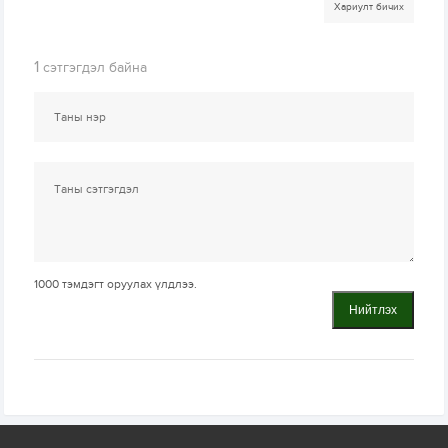
Хариулт бичих
1
сэтгэгдэл байна
1000
тэмдэгт оруулах үлдлээ.
Нийтлэх