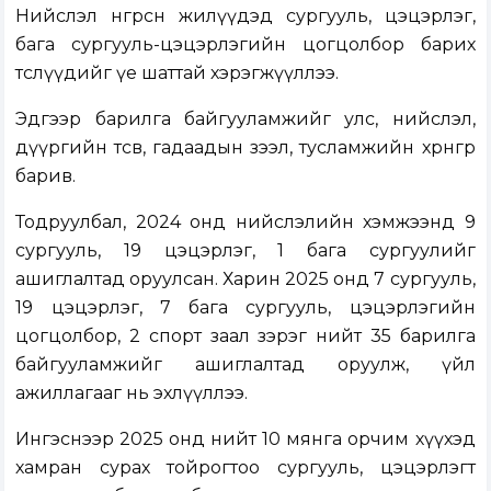
Нийслэл өнгөрсөн жилүүдэд сургууль, цэцэрлэг,
бага сургууль-цэцэрлэгийн цогцолбор барих
төслүүдийг үе шаттай хэрэгжүүллээ.
Эдгээр барилга байгууламжийг улс, нийслэл,
дүүргийн төсөв, гадаадын зээл, тусламжийн хөрөнгөөр
барив.
Тодруулбал, 2024 онд нийслэлийн хэмжээнд 9
сургууль, 19 цэцэрлэг, 1 бага сургуулийг
ашиглалтад оруулсан. Харин 2025 онд 7 сургууль,
19 цэцэрлэг, 7 бага сургууль, цэцэрлэгийн
цогцолбор, 2 спорт заал зэрэг нийт 35 барилга
байгууламжийг ашиглалтад оруулж, үйл
ажиллагааг нь эхлүүллээ.
Ингэснээр 2025 онд нийт 10 мянга орчим хүүхэд
хамран сурах тойрогтоо сургууль, цэцэрлэгт