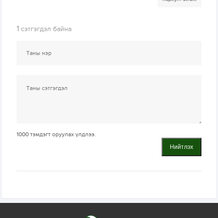
1
сэтгэгдэл байна
1000
тэмдэгт оруулах үлдлээ.
Нийтлэх