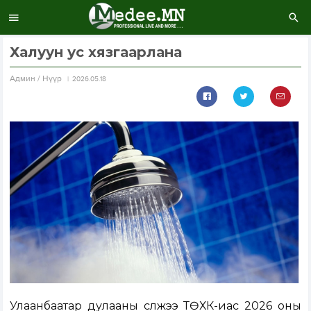
Халуун ус хязгаарлана
Aдмин / Нүүр
2026.05.18
Улаанбаатар дулааны сүлжээ ТӨХК-иас 2026 оны