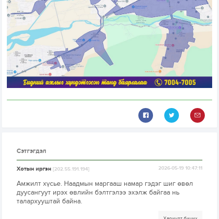
Сэтгэгдэл
Хотын иргэн
2026-05-19 10:47:11
[202.55.191.194]
Амжилт хүсье. Наадмын маргааш намар гэдэг шиг өвөл
дуусангуут ирэх өвлийн бэлтгэлээ эхэлж байгаа нь
талархууштай байна.
Хариулт бичих