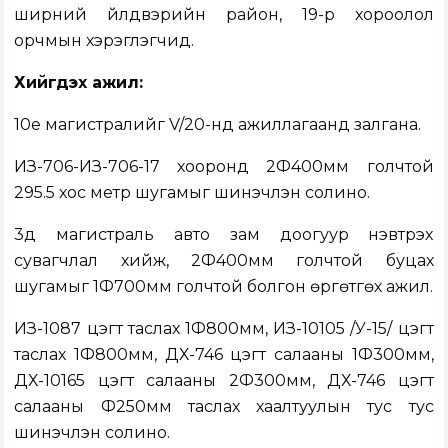
ширний үйлдвэрийн район, 19-р хороолол
орчмын хэрэглэгчид.
Хийгдэх ажил:
10е магистралийг V/20-нд ажиллагаанд залгана.
ИЗ-706-ИЗ-706-17 хооронд 2Ф400мм голчтой
295.5 хос метр шугамыг шинэчлэн солино.
3д магистраль авто зам доогуур нэвтрэх
сувагчлал хийж, 2Ф400мм голчтой буцах
шугамыг 1Ф700мм голчтой болгон өргөтгөх ажил.
ИЗ-1087 цэгт таслах 1Ф800мм, ИЗ-10105 /У-15/ цэгт
таслах 1Ф800мм, ДХ-746 цэгт салааны 1Ф300мм,
ДХ-10165 цэгт салааны 2Ф300мм, ДХ-746 цэгт
салааны Ф250мм таслах хаалтуулын тус тус
шинэчлэн солино.