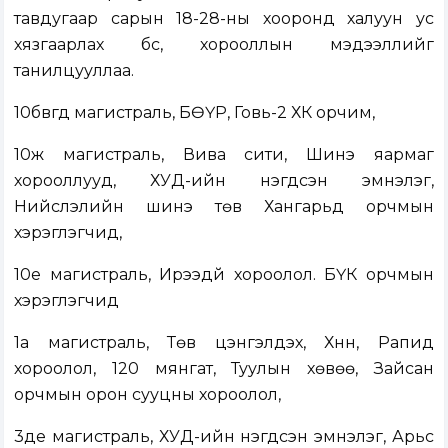
тавдугаар сарын 18-28-ны хооронд халуун ус
хязгаарлах бүс, хорооллын мэдээллийг
танилцууллаа.
10бвгд магистраль, БӨҮР, Говь-2 ХК орчим,
10ж магистраль, Вива сити, Шинэ яармаг
хорооллууд, ХУД-ийн нэгдсэн эмнэлэг,
Нийслэлийн шинэ төв Хангарьд орчмын
хэрэглэгчид,
10е магистраль, Ирээдүй хороолол. БҮК орчмын
хэрэглэгчид
1а магистраль, Төв цэнгэлдэх, Хүннү, Рапид
хороолол, 120 мянгат, Туулын хөвөө, Зайсан
орчмын орон сууцны хороолол,
3де магистраль, ХУД-ийн нэгдсэн эмнэлэг, Арьс