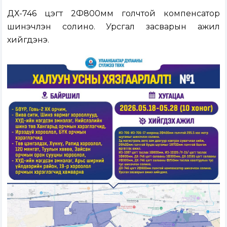
ДХ-746 цэгт 2Ф800мм голчтой компенсатор
шинэчлэн солино. Урсгал засварын ажил
хийгдэнэ.