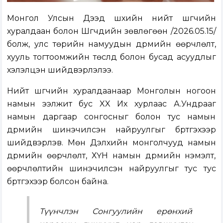
Монгол Улсын Дээд шүүхийн нийт шүүгчийн
хуралдаан болон Шүүгчдийн зөвлөгөөн /2026.05.15/
болж, улс төрийн намуудын дүрмийн өөрчлөлт,
хууль тогтоомжийн төслүүд болон бусад асуудлыг
хэлэлцэн шийдвэрлэлээ.
Нийт шүүгчийн хуралдаанаар Монголын ногоон
намын ээлжит бус XX Их хурлаас А.Ундрааг
намын даргаар сонгосныг болон тус намын
дүрмийн шинэчилсэн найруулгыг бүртгэхээр
шийдвэрлэв. Мөн Дэлхийн монголчууд намын
дүрмийн өөрчлөлт, ХҮН намын дүрмийн нэмэлт,
өөрчлөлтийн шинэчилсэн найруулгыг тус тус
бүртгэхээр болсон байна.
Түүнчлэн Сонгуулийн ерөнхий