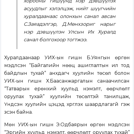
хорооны гишүүнд нэр дэвшүүлэх
асуудлыг хэлэлцэж, нийт шүүгчийн
хуралдаанаас олонхын санал авсан
С.Заяадэлгэр, Д.Мөнхзориг нарыг
нэр дэвшүүлэн Улсын Их Хуралд
санал болгохоор тогтжээ.
Хуралдаанаар УИХ-ын гишүүн Б.Уянгын өргөн
мэдүүлсэн “Байгалийн нөөц ашиглалтын ил тод
байдлын тухай” анхдагч хуулийн төсөл болон
УИХ-ын гишүүн Х.Баасанжаргалын санаачилсан
“Татварын ерөнхий хуульд нэмэлт, өөрчлөлт
оруулах тухай” хуулийн төсөлтэй танилцаж,
Үндсэн хуулийн цэцэд хүргүүлэх шаардлагагүй гэж
үзсэн байна.
Мөн УИХ-ын гишүүн Э.Одбаярын өргөн мэдүүлсэн
“Эрүүгийн хуульд нэмэлт, өөрчлөлт оруулах тухай”