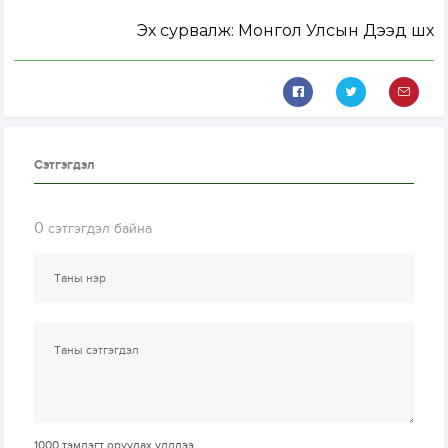
Эх сурвалж: Монгол Улсын Дээд шүүх
Сэтгэгдэл
0
сэтгэгдэл байна
1000
тэмдэгт оруулах үлдлээ.