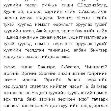
хуулийн төсөл, УИХ-ын гишүүн С.Эрдэнэболд,
Хууль зүй, дотоод хэргийн сайд С.Амарсайхан
нарын өргөн мэдүүлсэн “Монгол Улсын шүүхийн
тухай хуульд нэмэлт, өөрчлөлт оруулах тухай”
хуулийн төсөл, Аж үйлдвэр, эрдэс баялгийн сайд
Г.Дамдиннямын санаачилсан “Ашигт малтмалын
тухай хуульд нэмэлт, өөрчлөлт оруулах тухай”
хуулийн төслүүдтэй танилцаж, албан бичгээр
хариу хүргүүлэхээр шийдвэрлэжээ.
Үүнээс гадна Баянзүрх, Сүхбаатар, Чингэлтэй
дүүргийн Эрүүгийн хэргийн анхан шатны тойргийн
шүүхээс ирүүлсэн “Эрүүгийн болон зөрчлийн
хариуцлага хүлээлгэх нийтлэг насыг 16 байхаар
тогтоосон нь Үндсэн хуулийн хууль, шүүхийн өмнө
эрх тэгш байх зарчим зөрчсөн эсэх” талаарх
саналыг хэлэлцээд Үндсэн хуулийн цэцэд хүргүүлэх