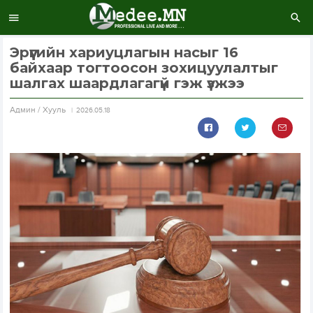
Эрүүгийн хариуцлагын насыг 16
байхаар тогтоосон зохицуулалтыг
шалгах шаардлагагүй гэж үзжээ
Aдмин / Хууль
2026.05.18