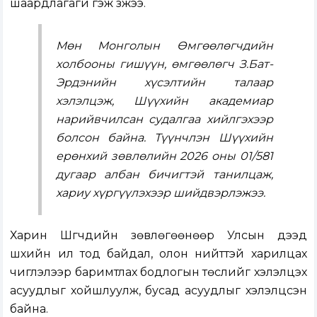
шаардлагагүй гэж үзжээ.
Мөн Монголын Өмгөөлөгчдийн
холбооны гишүүн, өмгөөлөгч З.Бат-
Эрдэнийн хүсэлтийн талаар
хэлэлцэж, Шүүхийн академиар
нарийвчилсан судалгаа хийлгэхээр
болсон байна. Түүнчлэн Шүүхийн
ерөнхий зөвлөлийн 2026 оны 01/581
дугаар албан бичигтэй танилцаж,
хариу хүргүүлэхээр шийдвэрлэжээ.
Харин Шүүгчдийн зөвлөгөөнөөр Улсын дээд
шүүхийн ил тод байдал, олон нийттэй харилцах
чиглэлээр баримтлах бодлогын төслийг хэлэлцэх
асуудлыг хойшлуулж, бусад асуудлыг хэлэлцсэн
байна.