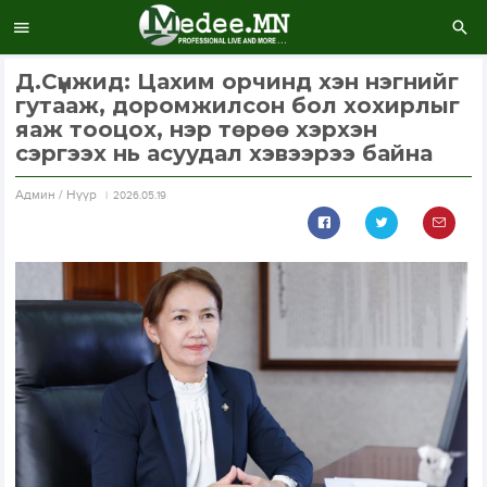
Д.Сүнжид: Цахим орчинд хэн нэгнийг
гутааж, доромжилсон бол хохирлыг
яаж тооцох, нэр төрөө хэрхэн
сэргээх нь асуудал хэвээрээ байна
Aдмин / Нүүр
2026.05.19