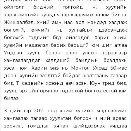
ойлголт бидний толгойд ч, хуулийн
хэрэгжилтийн хувьд ч тэр хэвшчихсэн юм билээ.
Жишээлбэл, хүний амь нас, эрүүл мэндэд халдаж
болохгүй, өмчийг нь хулгайлж дээрэмдэж
болохгүй гэдгийг бүгд ойлгодог. Харин хүний
хувийн мэдээлэл барих барьцгүй юм шиг атлаа
Үндсэн хууль болон олон улсын гэрээгээр
хамгаалагддаг халдашгүй байдлын бүрэлдэхүүн
хэсэг юм. Харин энэ нь Монгол Улсад 50-иас
доош хувийн үзүүлэлттэй байдаг шалтгааны талаар
бид 11 сэдвийн хүрээнд авч үзсэн. Юун түрүүнд бид
хууль эрх зүйн орчноо тодорхой болгох ёстой юм
билээ.
Хэдийгээр 2021 онд хүний хувийн мэдээллийг
хамгаалах талаар хуультай болсон ч үүний араас
зөрчил, гомдлыг хянан шийдвэрлэх уялдаа