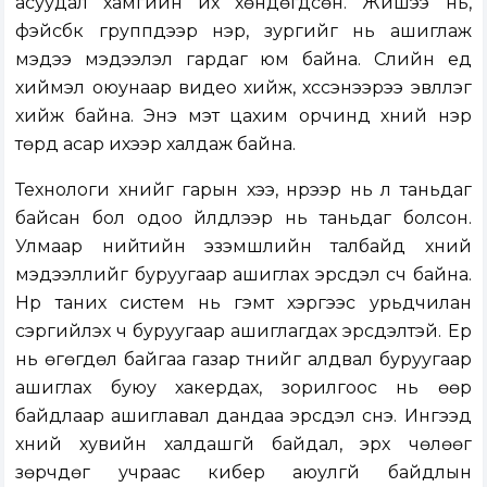
асуудал хамгийн их хөндөгдсөн. Жишээ нь,
фэйсбүүк группүүдээр нэр, зургийг нь ашиглаж
мэдээ мэдээлэл гардаг юм байна. Сүүлийн үед
хиймэл оюунаар видео хийж, хүссэнээрээ эвлүүлэг
хийж байна. Энэ мэт цахим орчинд хүний нэр
төрд асар ихээр халдаж байна.
Технологи хүнийг гарын хээ, нүүрээр нь л таньдаг
байсан бол одоо үйлдлээр нь таньдаг болсон.
Улмаар нийтийн эзэмшлийн талбайд хүний
мэдээллийг буруугаар ашиглах эрсдэл үүсч байна.
Нүүр таних систем нь гэмт хэргээс урьдчилан
сэргийлэх ч буруугаар ашиглагдах эрсдэлтэй. Ер
нь өгөгдөл байгаа газар түүнийг алдвал буруугаар
ашиглах буюу хакердах, зорилгоос нь өөр
байдлаар ашиглавал дандаа эрсдэл үүснэ. Ингээд
хүний хувийн халдашгүй байдал, эрх чөлөөг
зөрчдөг учраас кибер аюулгүй байдлын