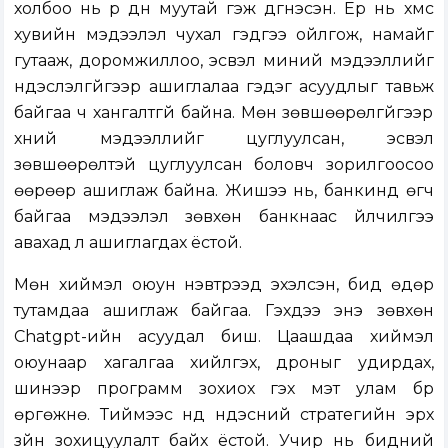
холбоо нь үр дүн муутай гэж дүгнэсэн. Ер нь хүмүүс
хувийн мэдээлэл чухал гэдгээ ойлгож, намайг
гутааж, доромжиллоо, эсвэл миний мэдээллийг
үндэслэлгүйгээр ашиглалаа гэдэг асуудлыг тавьж
байгаа ч хангалтгүй байна. Мөн зөвшөөрөлгүйгээр
хүний мэдээллийг цуглуулсан, эсвэл
зөвшөөрөлтэй цуглуулсан боловч зорилгоосоо
өөрөөр ашиглаж байна. Жишээ нь, банкинд өгч
байгаа мэдээлэл зөвхөн банкнаас үйлчилгээ
авахад л ашиглагдах ёстой.
Мөн хиймэл оюун нэвтрээд эхэлсэн, бид өдөр
тутамдаа ашиглаж байгаа. Гэхдээ энэ зөвхөн
Chatgpt-ийн асуудал биш. Цаашдаа хиймэл
оюунаар хагалгаа хийлгэх, дроныг удирдах,
шинээр программ зохиох гэх мэт улам бүр
өргөжнө. Тиймээс үүнд үндэсний стратегийн эрх
зүйн зохицуулалт байх ёстой. Учир нь бидний