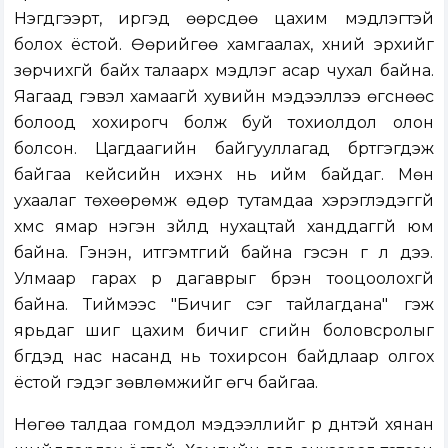
Нэгдүгээрт, иргэд өөрсдөө цахим мэдлэгтэй
болох ёстой. Өөрийгөө хамгаалах, хүний эрхийг
зөрчихгүй байх талаарх мэдлэг асар чухал байна.
Яагаад гэвэл хамаагүй хувийн мэдээллээ өгснөөс
болоод хохирогч болж буй тохиолдол олон
болсон. Цагдаагийн байгууллагад бүртгэгдэж
байгаа кейсийн ихэнх нь ийм байдаг. Мөн
ухаалаг төхөөрөмж өдөр тутамдаа хэрэглэдэггүй
хүмүүс ямар нэгэн зүйлд нухацтай ханддаггүй юм
байна. Гэнэн, итгэмтгий байна гэсэн үг л дээ.
Улмаар гарах үр дагаврыг бүрэн тооцоолохгүй
байна. Тиймээс "Бичиг үсэг тайлагдана" гэж
ярьдаг шиг цахим бичиг үсгийн боловсролыг
бүгдэд нас насанд нь тохирсон байдлаар олгох
ёстой гэдэг зөвлөмжийг өгч байгаа.
Нөгөө талдаа гомдол мэдээллийг үр дүнтэй хянан