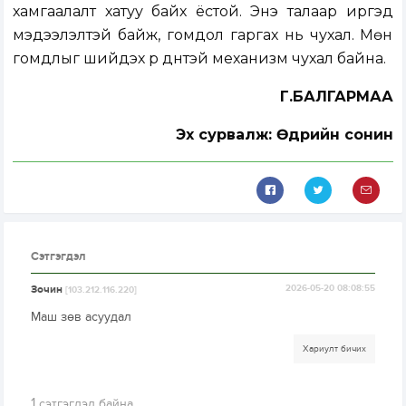
хамгаалалт хатуу байх ёстой. Энэ талаар иргэд
мэдээлэлтэй байж, гомдол гаргах нь чухал. Мөн
гомдлыг шийдэх үр дүнтэй механизм чухал байна.
Г.БАЛГАРМАА
Эх сурвалж: Өдрийн сонин
Сэтгэгдэл
Зочин
2026-05-20 08:08:55
[103.212.116.220]
Маш зөв асуудал
Хариулт бичих
1
сэтгэгдэл байна