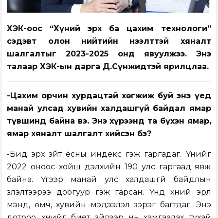
ХЭҮК-оос “Хүний эрх ба цахим технологи”
сэдэвт олон нийтийн нээлттэй хяналт
шалгалтыг 2023-2025 онд явуулжээ. Энэ
талаар ХЭҮК-ын дарга Д.Сүнжидтэй ярилцлаа.
-Цахим орчин хурдацтай хөгжиж буй энэ үед
манай улсад хувийн халдашгүй байдал ямар
түвшинд байна вэ. Энэ хүрээнд та бүхэн ямар,
ямар хяналт шалгалт хийсэн бэ?
-Бид эрх зүйт ёсны индекс гэж гаргадаг. Үүнийг
2022 оноос хойш дэлхийн 190 улс гаргаад явж
байна. Үүгээр манай улс халдашгүй байдлын
үзүүлэлтээрээ доогуур гэж гарсан. Үүнд хүний эрүүл
мэнд, өмч, хувийн мэдээлэл зэрэг багтдаг. Энэ
дотроо хүнийг биет зүйлээр нь хамгаалах тухай