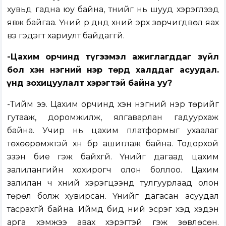
хувьд гадна юу байна, түүнийг нь шууд хэрэглээд
явж байгаа. Үүний үр дүнд хүний эрх зөрчигдвөл яах
вэ гэдэгт хариулт байдаггүй.
-Цахим орчинд түгээмэл ажиглагддаг зүйл
бол хэн нэгний нэр төрд халддаг асуудал.
Үүнд зохицуулалт хэрэгтэй байна уу?
-Тийм ээ. Цахим орчинд хэн нэгний нэр төрийг
гутааж, доромжилж, ялгаварлан гадуурхаж
байна. Учир нь цахим платформыг ухаалаг
төхөөрөмжтэй хүн бүр ашиглаж байна. Тодорхой
эзэн бие гэж байхгүй. Үүнийг дагаад цахим
залилангийн хохирогч олон боллоо. Цахим
залилан ч хүний хэрэгцээнд тулгуурлаад олон
төрөл болж хувирсан. Үүнийг дагасан асуудал
тасрахгүй байна. Иймд бид үүний эсрэг хэд хэдэн
арга хэмжээ авах хэрэгтэй гэж зөвлөсөн.