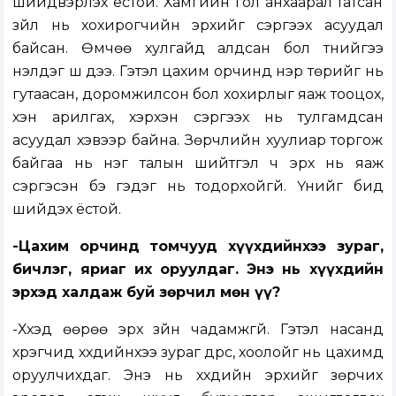
шийдвэрлэх ёстой. Хамгийн гол анхаарал татсан
зүйл нь хохирогчийн эрхийг сэргээх асуудал
байсан. Өмчөө хулгайд алдсан бол түүнийгээ
үнэлдэг шүү дээ. Гэтэл цахим орчинд нэр төрийг нь
гутаасан, доромжилсон бол хохирлыг яаж тооцох,
хэн арилгах, хэрхэн сэргээх нь тулгамдсан
асуудал хэвээр байна. Зөрчлийн хуулиар торгож
байгаа нь нэг талын шийтгэл ч эрх нь яаж
сэргэсэн бэ гэдэг нь тодорхойгүй. Үүнийг бид
шийдэх ёстой.
-Цахим орчинд томчууд хүүхдийнхээ зураг,
бичлэг, яриаг их оруулдаг. Энэ нь хүүхдийн
эрхэд халдаж буй зөрчил мөн үү?
-Хүүхэд өөрөө эрх зүйн чадамжгүй. Гэтэл насанд
хүрэгчид хүүхдийнхээ зураг дүрс, хоолойг нь цахимд
оруулчихдаг. Энэ нь хүүхдийн эрхийг зөрчих