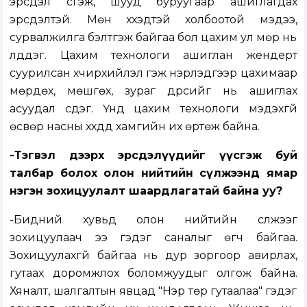
эрсдэл үүсгэж, шууд буруугаар ашиглагдах
эрсдэлтэй. Мөн хүүхэдтэй холбоотой мэдээ,
сурвалжилга бэлтгэж байгаа бол цахим ул мөр нь
үлддэг. Цахим технологи ашиглан жендерт
суурилсан хүчирхийлэл гэж нэрлэдгээр цахимаар
мөрдөх, мөшгөх, зураг дүрсийг нь ашиглах
асуудал үүсдэг. Үүнд цахим технологи мэдэхгүй
өсвөр насны хүүхдүүд хамгийн их өртөж байна.
-Тэгвэл дээрх эрсдэлүүдийг үүсгэж буй
талбар болох олон нийтийн сүлжээнд ямар
нэгэн зохицуулалт шаардлагатай байна уу?
-Бидний хувьд олон нийтийн сүлжээг
зохицуулаач ээ гэдэг саналыг өгч байгаа.
Зохицуулахгүй байгаа нь дур зоргоор авирлах,
гутаах доромжлох боломжуудыг олгож байна.
Хяналт, шалгалтын явцад "Нэр төр гутаалаа" гэдэг