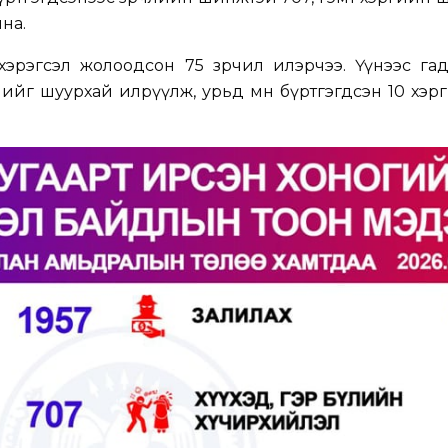
йна.
хэрэгсэл жолоодсон 75 зөрчил илэрчээ. Үүнээс га
йг шуурхай илрүүлж, урьд өмнө бүртгэгдсэн 10 хэрги