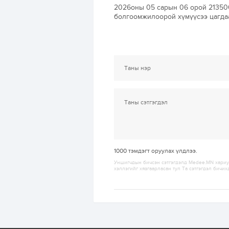
2026оны 05 сарын 06 орой 213500
болгоомжилоорой хүмүүсээ цагда
1000
тэмдэгт оруулах үлдлээ.
Уншигчдын бичсэн сэтгэгдэлд Medee.MN хариуц
хэллэгийг хязгаарласан тул Та сэтгэгдэл бичих