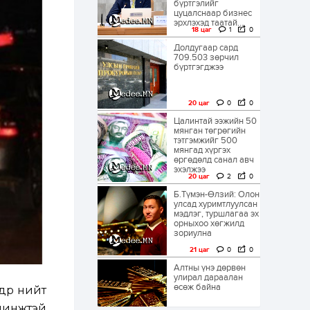
бүртгэлийг
цуцалснаар бизнес
эрхлэхэд таатай...
18 цаг
1
0
Долдугаар сард
709.503 зөрчил
бүртгэгджээ
20 цаг
0
0
Цалинтай ээжийн 50
мянган төгрөгийн
тэтгэмжийг 500
мянгад хүргэх
өргөдөлд санал авч
эхэлжээ
20 цаг
2
0
Б.Түмэн-Өлзий: Олон
улсад хуримтлуулсан
мэдлэг, туршлагаа эх
орныхоо хөгжилд
зориулна
21 цаг
0
0
Алтны үнэ дөрвөн
улирал дараалан
өсөж байна
дөр нийт
 шинжтэй