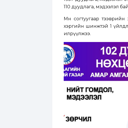
110 дуудлага, мэдээлэл ба
Мөн согтуугаар тээврийн 
хэргийн шинжтэй 1 үйлдли
илрүүлжээ.