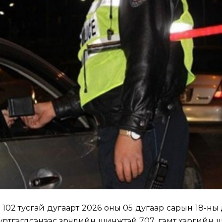
02 тусгай дугаарт 2026 оны 05 дугаар сарын 18-ны ө
бүртгэгдсэнээс зөрчлийн шинжтэй 707, гэмт хэргийн