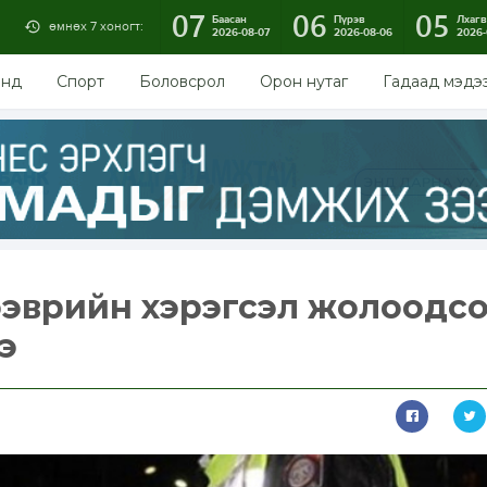
07
06
05
Баасан
Пүрэв
Лхагв
өмнөх 7 хоногт:
2026-08-07
2026-08-06
2026-
энд
Спорт
Боловсрол
Орон нутаг
Гадаад мэдэ
ээврийн хэрэгсэл жолоодсо
э