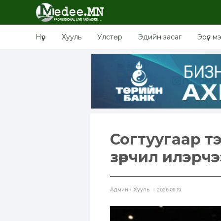
Нүүр
Хууль
Улстөр
Эдийн засаг
Эрүүл м
Согтуугаар т
зөрчил илэрчэ
Aдмин / Хууль
2026.05.19