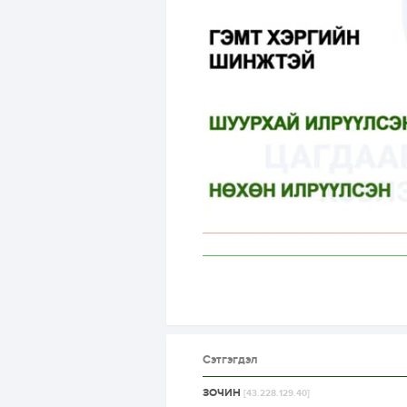
Сэтгэгдэл
ЗОЧИН
[43.228.129.40]