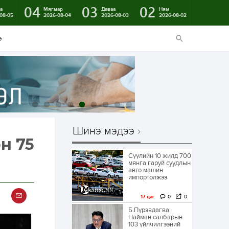
04
03
02
а
Мягмар
Даваа
Ням
08-05
2026-08-04
2026-08-03
2026-08-02
э
Шинэ мэдээ
н 75
Сүүлийн 10 жилд 700
мянга гаруй суудлын
авто машин
импортолжээ
17 цаг
0
0
Б.Пүрэвдагва:
Найман салбарын
103 үйлчилгээний