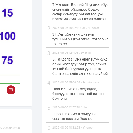
Т.Жанлав: Бидний "Шугаман бус
Н.Номтойбаяр:
системийг ойролцоо бодох
Аймгуудад
супер схемүүд" бүтээл тооцон
тулгамдаж буй
асуудлуудыг долоо
бодох математикт нээлт хийсэн
хоног бүр Засгийн
газрын...
2026-08-05 15:02:31 / Эдийн засаг
1 өдөр
0
0
ЗГ: Автобензин, дизель
УИХ-ын дарга
түлшний онцгой албан татварыг
С.Бямбацогт төрийг
тэглэлээ
төлөөлөн Сутай
хайрхны тэнгэрийг
2026-08-05 12:11:05 / Улстөр
тахих төрийн
тахилгад оролцлоо
Б.Найдалаа: Энэ өвөл илүү хүнд
1 өдөр
3
0
байж магадгүй учир төр, эрчим
хүчний байгууллагууд, иргэд
“Хотын дарга сонсож
байна” 150150 тусгай
бэлтгэлээ сайн хангах нь зүйтэй
дугаарыг
наймдугаар сарын
2026-08-05 15:06:04 / Эдийн засаг
14-нөөс ажиллуулж...
Нөөцийн махны худалдаа,
1 өдөр
0
0
борлуулалтыг нээлттэй ил тод
болгоно
“Чингис хаан” олон
улсын нисэх буудал
2026-08-05 12:57:50 / Нүүр
руу нийтийн тээврийн
автобус 24 цагаар
Европ дахь монголчуудын
үйлчилж байна
соёлын наадам боллоо
1 өдөр
1
0
2026-08-06 10:32:53 / Улстөр
5-20 09:38:50
Нийслэлийн