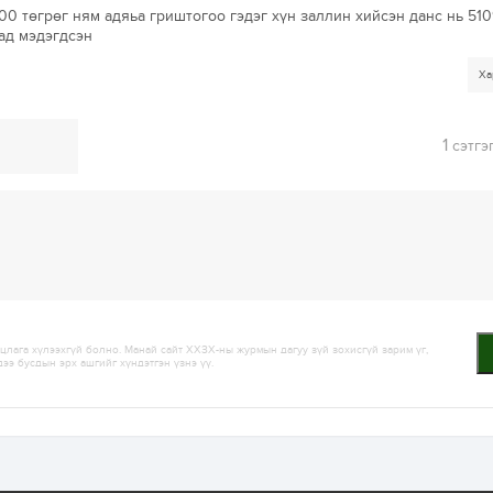
0 төгрөг ням адяьа гриштогоо гэдэг хүн заллин хийсэн данс нь 51
ад мэдэгдсэн
Ха
1
сэтгэ
лага хүлээхгүй болно. Манай сайт ХХЗХ-ны журмын дагуу зүй зохисгүй зарим үг,
дээ бусдын эрх ашгийг хүндэтгэн үзнэ үү.