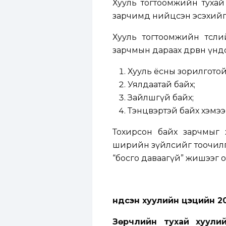
Хууль тогтоомжийн тухай 
зарчимд нийцсэн эсэхийг 
Хууль тогтоомжийн төсли
зарчмын дараах дөрвөн үнд
Хууль ёсны зорилготой
Уялдаатай байх;
Зайлшгүй байх;
Тэнцвэртэй байх хэмээ
Тохирсон байх зарчмыг 
ширийн зүйлсийг тоочил
“босго даваагүй” жишээг 
Үндсэн хуулийн цэцийн 2
Зөрчлийн тухай хуули