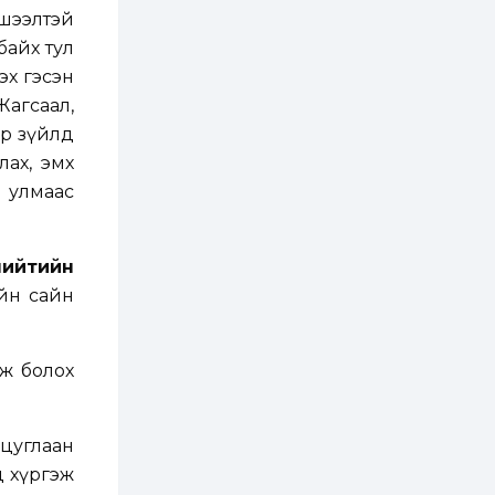
хшээлтэй
3 өдөр
1
0
байх тул
Нөөцийн махны
эх гэсэн
худалдаа,
борлуулалтыг
агсаал,
нээлттэй ил тод
болгоно
ар зүйлд
3 өдөр
0
0
лах, эмх
ЗГ: Автобензин,
н улмаас
дизель түлшний
онцгой албан
татварыг тэглэлээ
нийтийн
3 өдөр
3
0
йн сайн
З.Мэндсайхан:
Хүнсний нөөцийг
бэлтгэх агуулах,
зоорь бэлтгэх ААН-
үүдэд хөнгөлөлттэй
аж болох
зээл олгоно
3 өдөр
2
0
Европ дахь
монголчуудын
соёлын наадам
 цуглаан
боллоо
д хүргэж