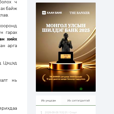
болох ч
эрхлэхэд таатай...
2 өдөр
1
0
лах байж
Долдугаар сард
лав.
709.503 зөрчил
бүртгэгджээ
хооронд
үн гарах
2 өдөр
0
0
Цалинтай ээжийн 50
ан хийх
мянган төгрөгийн
ан арга
тэтгэмжийг 500
мянгад хүргэх
өргөдөлд санал авч
эхэлжээ
2 өдөр
2
0
уд Цэцэд
Б.Түмэн-Өлзий: Олон
улсад хуримтлуулсан
мэдлэг, туршлагаа эх
орныхоо хөгжилд
зориулна
лалт нь
2 өдөр
0
0
Алтны үнэ дөрвөн
улирал дараалан
өсөж байна
Их уншсан
Их сэтгэгдэлтэй
 ярихдаа
2026-08-08 11:32:31 / Спорт
2 өдөр
0
1