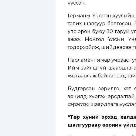
үүссэн.
Германы Үндсэн хуулийн 
тавих шалгуур болгосон.
улс орон буюу 30 гаруй у
ажээ. Монгол Улсын Үн
тодорхойлж, шийдвэрээ га
Парламент ямар учраас тух
Ийм зайлшгүй шаардлага,
хязгаарлаж байна гээд тай
Бүдгэрсэн зорилго, хэт 
зөрчилд хүргэх эрсдэлтэ
хэрэглэх шаардлага үүсдэ
“Төр хүний эрхэд халд
шалгуураар өөрийн үйл