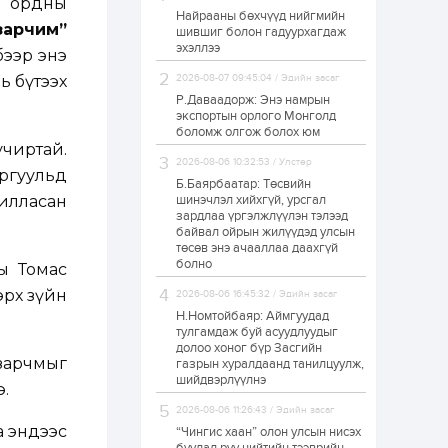
н ордны
Найрааны бөхчүүд нийгмийн
Худалдагч
зарчим”
шившиг болон гадуурхагдаж
Н.Амарзаяа:
эхэллээ
Дэлгүүрийн 32
бээр энэ
хуудастай өрийн
дэвтэр долоо хоногт
ь бүтээх
2026-08-07 09:45:04 / Эдийн засаг
л дүүрдэг
Р.Даваадорж: Энэ намрын
2 өдөр
0
0
экспортын орлого Монголд
Б.Хулан дэлхийн
боломж олгож болох юм
аварга боллоо
чиртай.
2026-08-06 10:32:53 / Улстөр
ргуульд
Б.Баярбаатар: Төсвийн
илласан
шинэчлэл хийхгүй, урсгал
2 өдөр
0
0
зардлаа үргэлжлүүлэн тэлээд
байвал ойрын жилүүдэд улсын
Р.Даваадорж: Энэ
намрын экспортын
төсөв энэ ачааллаа даахгүй
орлого Монголд
болно
ы Томас
боломж олгож болох
юм
эрх зүйн
2026-08-06 16:45:32 / Эдийн засаг
2 өдөр
0
2
Н.Номтойбаяр: Аймгуудад
тулгамдаж буй асуудлуудыг
Автомашины улсын
долоо хоног бүр Засгийн
дугаар сондгой
зарчмыг
газрын хуралдаанд танилцуулж,
тоогоор төгссөн бол
шийдвэрлүүлнэ
өнөөдөр шатахуун
.
авна
2026-08-06 11:26:43 / Эдийн засаг
2 өдөр
0
0
а эндээс
“Чингис хаан” олон улсын нисэх
Н.Номтойбаяр: