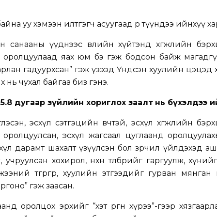
йна уу хэмээн илтгэгч асуугаад өөрөө түүндээ ийнхүү х
йн санааны үүднээс өвлийн хүйтэнд хөгжлийн бэрх
д оролцуулаад яах юм бэ гэж бодсон байж магадгү
варлан гадуурхсан” гэж үзээд Үндсэн хуулийн цэцэд 
 нь чухал байгаа биз гэнэ.
5.8 дугаар зүйлийн хориглох заалт
нь бүхэлдээ и
глэсэн, эсхүл сэтгэцийн өвчтэй, эсхүл хөгжлийн бэр
 оролцуулсан, эсхүл жагсаал цуглаанд оролцуулах
 эсхүл дарамт шахалт үзүүлсэн бол зөрчил үйлдэхэд а
, учруулсан хохирол, нөхөн төлбөрийг гаргуулж, хүний
ээний төгрөгөөр, хуулийн этгээдийг гурван мянган
торгоно” гэж заасан.
анд оролцох эрхийг “хэт өргөн хүрээ”-гээр хязгаарл