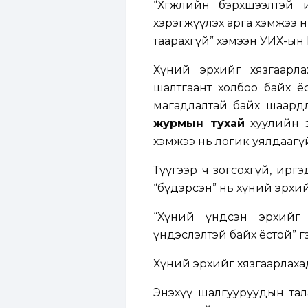
“Хөгжлийн бэрхшээлтэй
хэрэгжүүлэх арга хэмжээ 
таарахгүй” хэмээн УИХ-ын
Хүний эрхийг хязгаарл
шалтгаант холбоо байх ёс
магадлалтай байх шаардл
журмын тухай
хуулийн з
хэмжээ нь логик уялдаагүй
Түүгээр ч зогсохгүй, ирг
“бүдэрсэн” нь хүний эрхи
“Хүний үндсэн эрхийг 
үндэслэлтэй байх ёстой” г
Хүний эрхийг хязгаарлаха
Энэхүү шалгууруудын тала