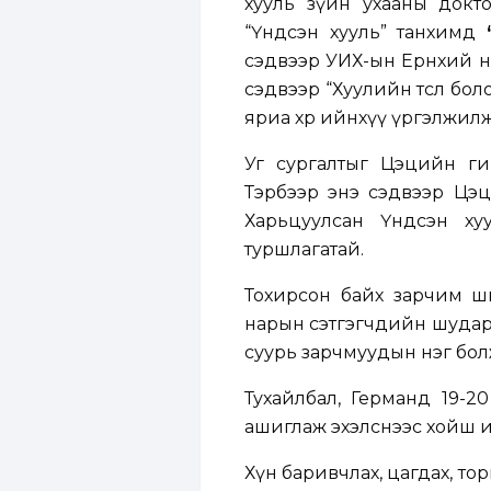
хууль зүйн ухааны докт
“Үндсэн хууль” танхимд
сэдвээр УИХ-ын Ерөнхий н
сэдвээр “Хуулийн төсөл бо
яриа хөөрөө ийнхүү үргэлжил
Уг сургалтыг Цэцийн ги
Тэрбээр энэ сэдвээр Цэ
Харьцуулсан Үндсэн ху
туршлагатай.
Тохирсон байх зарчим ш
нарын сэтгэгчдийн шударг
суурь зарчмуудын нэг болж
Тухайлбал, Германд 19-2
ашиглаж эхэлснээс хойш и
Хүн баривчлах, цагдах, то