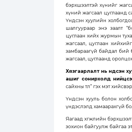
бэрхшээлтэй хүнийг жагса
хүний жагсаал цуглаанд с
Үндсэн хуулийн холбогдох 
шалгуураар энэ заалт “б
цуглаан хийх журмын тухай
жагсаал, цуглаан хийхийг
замбараагүй байдал бий б
жагсаал, цуглаанд оролцо
Хязгаарлалт нь Үндсэн х
ашиг сонирхолд нийцсэ
сайхны төлөө” гэх мэт хийсв
Үндсэн хууль болон холбо
үндэслэлд хамаарахгүй бол
Яагаад хөгжлийн бэрхшээл
зохион байгуулж байгаа э