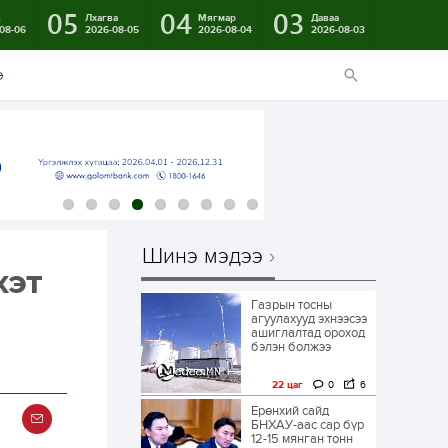
05
04
03
в
Лхагва
Мягмар
Даваа
08-06
2026-08-05
2026-08-04
2026-08-03
э
Шинэ мэдээ
хэт
Газрын тосны
агуулахууд эхнээсээ
ашиглалтад ороход
бэлэн болжээ
22 цаг
0
6
Ерөнхий сайд
БНХАУ-аас сар бүр
12-15 мянган тонн