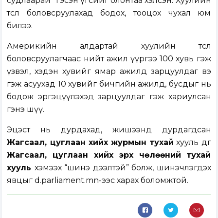
судлаарай” гэсэн үгсийг олонтаа хэлсэн. Хуулийн
төсөл боловсруулахад бодох, тооцох чухал юм
билээ.
Америкийн алдартай хуулийн төсөл
боловсруулагчаас нийт ажил үүргээ 100 хувь гэж
үзвэл, хэдэн хувийг ямар ажилд зарцуулдаг вэ
гэж асуухад 10 хувийг бичгийн ажилд, бусдыг нь
бодож эргэцүүлэхэд зарцуулдаг гэж хариулсан
гэнэ шүү.
Эцэст нь дурдахад, жишээнд дурдагдсан
Жагсаал, цуглаан хийх журмын тухай
хууль өдгөө
Жагсаал, цуглаан хийх эрх чөлөөний тухай
хууль
хэмээх “шинэ дээлтэй” болж, шинэчлэгдэх
явцыг d.parliament.mn-ээс харах боломжтой.