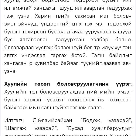
Хууль, эсхүл бодлогоор тодорхой бүлэгт илт
ялгамжтай хандахыг шууд ялгаварлан гадуурхах
гэж үзнэ. Харин төвийг сахисан мэт боловч
эмэгтэйчүүд, үндэстний цөөнх гэх мэт тодорхой
бүлэгт тохирсон бус хүнд ачаа үүрүүлэх нь шууд
бус ялгаварлан гадуурхсан хэлбэр болно.
Ялгаварлал үүсгэж болзошгүй бол төр илүү хүчтэй
зөвтгөх үндэслэл гаргах ёстой. Тэгш байдлыг
хангасан өөр хувилбар байвал түүнийг заавал авч
үзнэ.
Хуулийн төсөл боловсруулагчийн үүрэг
:
Хуулийн төсөл боловсруулахдаа нийгмийн эмзэг
бүлэгт хэрхэн тусахыг тооцоолох нь тохирсон
байх зарчмын салшгүй хэсэг юм гэлээ.
Илтгэгч Л.Өлзийсайхан “Бодож үзээрэй”,
“Шалгаж үзээрэй”, “Бусад хувилбаруудыг