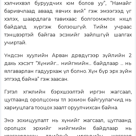
хэлчихвэл буруудчих юм болов уу”, “Намайг
баривчлаад аваад явчих вий” гэж эмээгээд үг
хэлэх, шаардлага тавихаас болгоомжлох нөхцөл
байдалд хүргэж болзошгүй. Тийм учраас
тэнцвэртэй байгаа эсэхийг зайлшгүй шалгах
учиртай.
Үндсэн хуулийн Арван дөрөвдүгээр зүйлийн 2
дахь хэсэгт “Хүнийг... нийгмийн... байдлаар ... нь
ялгаварлан гадуурхаж үл болно. Хүн бүр эрх зүйн
этгээд байна” гэж заасан.
Гэтэл хөгжлийн бэрхшээлтэй иргэн жагсаал,
цуглаанд оролцсоны төлөө зохион байгуулагчид нь
хариуцлага тооцох заалт оруулчихсан байна.
Энэ зохицуулалт нь хүнийг жагсаал, цуглаанд
оролцох эрхийг нийгмийн байдлаар нь