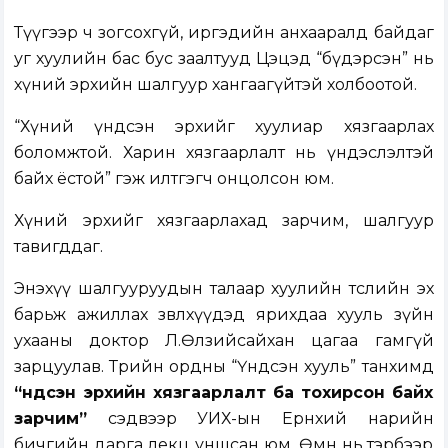
Түүгээр ч зогсохгүй, иргэдийн анхааралд байдаг
уг хуулийн бас бус заалтууд Цэцэд “бүдэрсэн” нь
хүний эрхийн шалгуур хангаагүйтэй холбоотой.
“Хүний үндсэн эрхийг хуулиар хязгаарлах
боломжтой. Харин хязгаарлалт нь үндэслэлтэй
байх ёстой” гэж илтгэгч онцолсон юм.
Хүний эрхийг хязгаарлахад зарчим, шалгуур
тавигддаг.
Энэхүү шалгууруудын талаар хуулийн төслийн эх
барьж ажиллах зөвлөхүүдэд ярихдаа хууль зүйн
ухааны доктор Л.Өлзийсайхан цагаа гамгүй
зарцуулав. Төрийн ордны “Үндсэн хууль” танхимд
“Үндсэн эрхийн хязгаарлалт ба тохирсон байх
зарчим”
сэдвээр УИХ-ын Ерөнхий нарийн
бичгийн дарга лекц уншсан юм. Өмнө нь тэрбээр