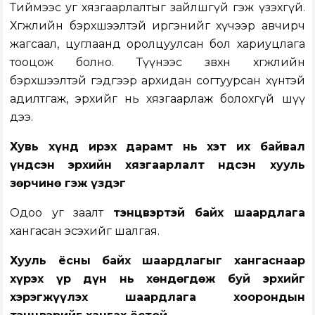
Тиймээс уг хязгаарлалтыг зайлшгүй гэж үзэхгүй.
Хөгжлийн бэрхшээлтэй иргэнийг хүчээр авчирч
жагсаал, цуглаанд оролцуулсан бол хариуцлага
тооцож болно. Түүнээс зөвхөн хөгжлийн
бэрхшээлтэй гэдгээр архидан согтуурсан хүнтэй
адилтгаж, эрхийг нь хязгаарлаж болохгүй шүү
дээ.
Хувь хүнд ирэх дарамт нь хэт их байвал
үндсэн эрхийн хязгаарлалт Үндсэн хууль
зөрчинө гэж үздэг
Одоо уг заалт
тэнцвэртэй байх шаардлага
хангасан эсэхийг шалгая.
Хууль ёсны байх шаардлагыг хангаснаар
хүрэх үр дүн нь хөндөгдөж буй эрхийг
хэрэгжүүлэх шаардлага хоорондын