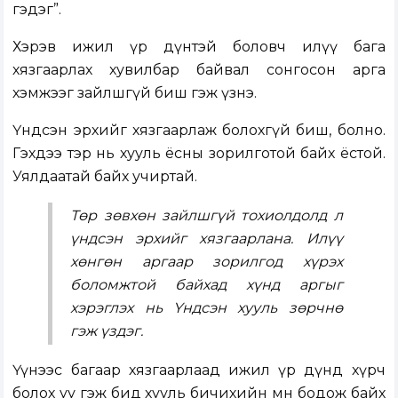
гэдэг”.
Хэрэв ижил үр дүнтэй боловч илүү бага
хязгаарлах хувилбар байвал сонгосон арга
хэмжээг зайлшгүй биш гэж үзнэ.
Үндсэн эрхийг хязгаарлаж болохгүй биш, болно.
Гэхдээ тэр нь хууль ёсны зорилготой байх ёстой.
Уялдаатай байх учиртай.
Төр зөвхөн зайлшгүй тохиолдолд л
үндсэн эрхийг хязгаарлана. Илүү
хөнгөн аргаар зорилгод хүрэх
боломжтой байхад хүнд аргыг
хэрэглэх нь Үндсэн хууль зөрчнө
гэж үздэг.
Үүнээс багаар хязгаарлаад ижил үр дүнд хүрч
болох уу гэж бид хууль бичихийн өмнө бодож байх