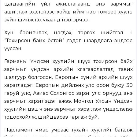
цагдаагийн үйл ажиллагаанд энэ зарчмыг
ашиглаж эхэлснээс хойш ийм нэр томъёо хууль
зүйн шинжлэх ухаанд нэвтэрчээ.
Хүн баривчлах, цагдах, торгох шийтгэл ч
“Тохирсон байх ёстой” гэдэг шаардлага эндээс
үүссэн.
Германы Үндсэн хуулийн шүүх тохирсон байх
зарчмыг үндсэн эрхийн хязгаарлалтад тавих
шалгуур болгосон. Европын хүний эрхийн шүүх
хэрэглэдэг. Европын дийлэнх улс орон буюу 30
гаруй улс, Азиас Солонгос зэрэг улс орнууд энэ
зарчмыг хэрэглэдэг ажээ. Монгол Улсын Үндсэн
хуулийн цэц ч энэ зарчмыг хэрэглэж үндэслэлээ
тодорхойлж, шийдвэрээ гаргаж буй.
Парламент ямар учраас тухайн хуулийг баталж