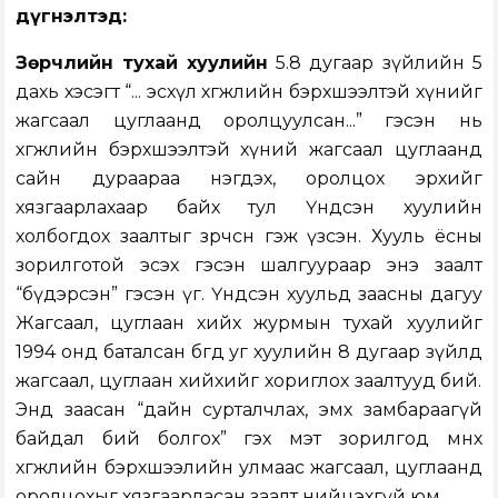
дүгнэлтэд:
Зөрчлийн тухай хуулийн
5.8 дугаар зүйлийн 5
дахь хэсэгт “... эсхүл хөгжлийн бэрхшээлтэй хүнийг
жагсаал цуглаанд оролцуулсан...” гэсэн нь
хөгжлийн бэрхшээлтэй хүний жагсаал цуглаанд
сайн дураараа нэгдэх, оролцох эрхийг
хязгаарлахаар байх тул Үндсэн хуулийн
холбогдох заалтыг зөрчсөн гэж үзсэн. Хууль ёсны
зорилготой эсэх гэсэн шалгуураар энэ заалт
“бүдэрсэн” гэсэн үг. Үндсэн хуульд заасны дагуу
Жагсаал, цуглаан хийх журмын тухай хуулийг
1994 онд баталсан бөгөөд уг хуулийн 8 дугаар зүйлд
жагсаал, цуглаан хийхийг хориглох заалтууд бий.
Энд заасан “дайн сурталчлах, эмх замбараагүй
байдал бий болгох” гэх мэт зорилгод мөнөөх
хөгжлийн бэрхшээлийн улмаас жагсаал, цуглаанд
оролцохыг хязгаарласан заалт нийцэхгүй юм.