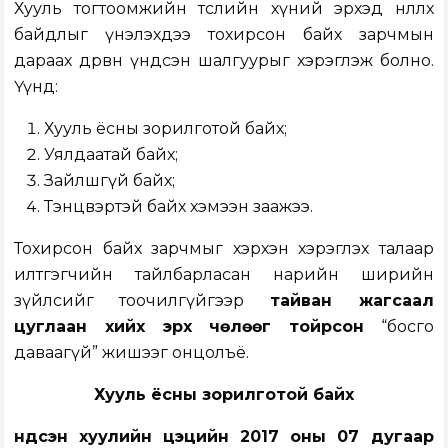
Хууль тогтоомжийн төслийн хүний эрхэд нөлөөлөх
байдлыг үнэлэхдээ тохирсон байх зарчмын
дараах дөрвөн үндсэн шалгуурыг хэрэглэж болно.
Үүнд:
Хууль ёсны зорилготой байх;
Уялдаатай байх;
Зайлшгүй байх;
Тэнцвэртэй байх хэмээн заажээ.
Тохирсон байх зарчмыг хэрхэн хэрэглэх талаар
илтгэгчийн тайлбарласан нарийн ширийн
зүйлсийг тоочилгүйгээр
тайван жагсаал
цуглаан хийх эрх чөлөөг тойрсон
“босго
даваагүй” жишээг онцолъё.
Хууль ёсны зорилготой байх
Үндсэн хуулийн цэцийн 2017 оны 07 дугаар