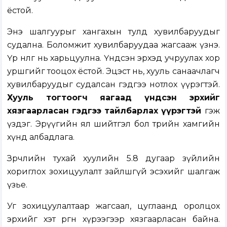
ёстой.
Энэ шалгуурыг хангахын тулд хувилбаруудыг
судална. Боломжит хувилбаруудаа жагсааж үзнэ.
Үр нөлөөг нь харьцуулна. Үндсэн эрхэд учруулах хор
уршгийг тооцох ёстой. Эцэст нь, хууль санаачлагч
хувилбаруудыг судалсан гэдгээ нотлох үүрэгтэй.
Хууль тогтоогч яагаад үндсэн эрхийг
хязгаарласан гэдгээ тайлбарлах үүрэгтэй
гэж
үздэг. Эрүүгийн ял шийтгэл бол төрийн хамгийн
хүнд албадлага.
Зөрчлийн тухай хуулийн 5.8 дугаар зүйлийн
хориглох зохицуулалт зайлшгүй эсэхийг шалгаж
үзье.
Уг зохицуулалтаар жагсаал, цуглаанд оролцох
эрхийг хэт өргөн хүрээгээр хязгаарласан байна.