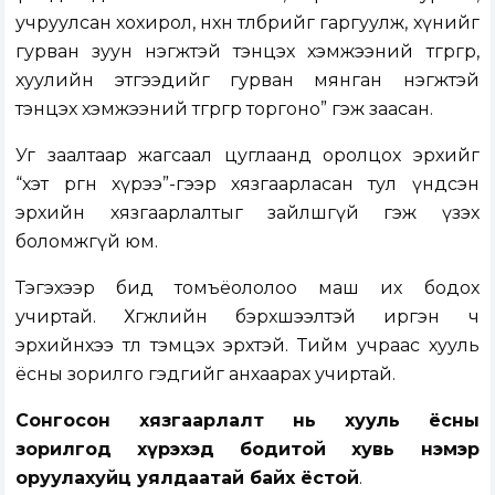
учруулсан хохирол, нөхөн төлбөрийг гаргуулж, хүнийг
гурван зуун нэгжтэй тэнцэх хэмжээний төгрөгөөр,
хуулийн этгээдийг гурван мянган нэгжтэй
тэнцэх хэмжээний төгрөгөөр торгоно” гэж заасан.
Уг заалтаар жагсаал цуглаанд оролцох эрхийг
“хэт өргөн хүрээ”-гээр хязгаарласан тул үндсэн
эрхийн хязгаарлалтыг зайлшгүй гэж үзэх
боломжгүй юм.
Тэгэхээр бид томъёололоо маш их бодох
учиртай. Хөгжлийн бэрхшээлтэй иргэн ч
эрхийнхээ төлөө тэмцэх эрхтэй. Тийм учраас хууль
ёсны зорилго гэдгийг анхаарах учиртай.
Сонгосон хязгаарлалт нь хууль ёсны
зорилгод хүрэхэд бодитой хувь нэмэр
оруулахуйц уялдаатай байх ёстой
.