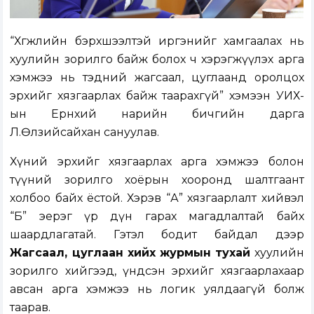
“Хөгжлийн бэрхшээлтэй иргэнийг хамгаалах нь
хуулийн зорилго байж болох ч хэрэгжүүлэх арга
хэмжээ нь тэдний жагсаал, цуглаанд оролцох
эрхийг хязгаарлах байж таарахгүй” хэмээн УИХ-
ын Ерөнхий нарийн бичгийн дарга
Л.Өлзийсайхан сануулав.
Хүний эрхийг хязгаарлах арга хэмжээ болон
түүний зорилго хоёрын хооронд шалтгаант
холбоо байх ёстой. Хэрэв “А” хязгаарлалт хийвэл
“Б” эерэг үр дүн гарах магадлалтай байх
шаардлагатай. Гэтэл бодит байдал дээр
Жагсаал, цуглаан хийх журмын тухай
хуулийн
зорилго хийгээд, үндсэн эрхийг хязгаарлахаар
авсан арга хэмжээ нь логик уялдаагүй болж
таарав.