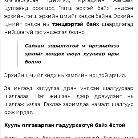
хязгаарласан төдийгүй, иргэдийн жагсаал
цуглаанд оролцох, “тэгш эрхтэй байх” үндсэн
эрхийн, тэгш эрхийн цөмийг хөндсөн байна. Эрхийн
цөмийг хөндсөн нь
тэнцвэртэй байх
шаардлагад
нийцээгүй гэх үндэслэл болно.
Сайхан зорилготой ч иргэнийхээ
эрхийг хөндөх аюул хуулиар ирж
болно
Эрхийн цөмийг хөндөх нь хамгийн ноцтой зөрчил.
За ингээд хэдүүлээ дөрвөн үндсэн шалгуураар
шалгалаа. Нэг жишээн дээр дөрвүүлэнг нь
шалгаж үзлээ. Гэхдээ заримдаа нэмэлт шалгуур
орж ирдэг.
Хууль ялгаварлан гадуурхахгүй байх ёстой