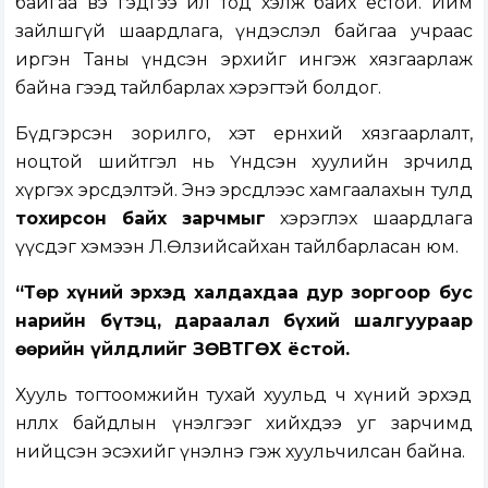
байгаа вэ гэдгээ ил тод хэлж байх ёстой. Ийм
зайлшгүй шаардлага, үндэслэл байгаа учраас
иргэн Таны үндсэн эрхийг ингэж хязгаарлаж
байна гээд тайлбарлах хэрэгтэй болдог.
Бүдгэрсэн зорилго, хэт ерөнхий хязгаарлалт,
ноцтой шийтгэл нь Үндсэн хуулийн зөрчилд
хүргэх эрсдэлтэй. Энэ эрсдлээс хамгаалахын тулд
тохирсон байх зарчмыг
хэрэглэх шаардлага
үүсдэг хэмээн Л.Өлзийсайхан тайлбарласан юм.
“Төр хүний эрхэд халдахдаа дур зоргоор бус
нарийн бүтэц, дараалал бүхий шалгуураар
өөрийн үйлдлийг ЗӨВТГӨХ ёстой.
Хууль тогтоомжийн тухай хуульд ч хүний эрхэд
нөлөөлөх байдлын үнэлгээг хийхдээ уг зарчимд
нийцсэн эсэхийг үнэлнэ гэж хуульчилсан байна.