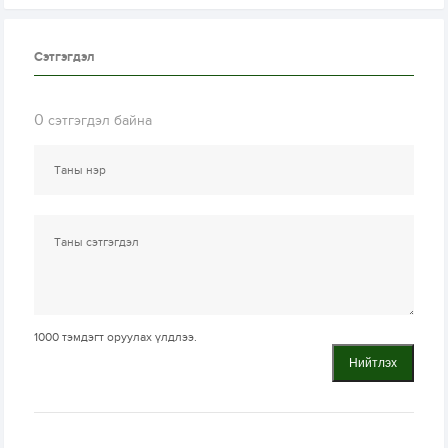
Сэтгэгдэл
0
сэтгэгдэл байна
1000
тэмдэгт оруулах үлдлээ.
Нийтлэх