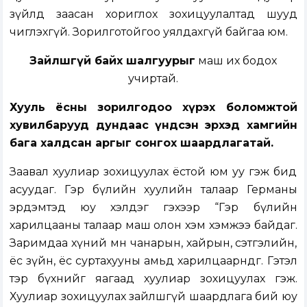
зүйлд заасан хориглох зохицуулалтад шууд
чиглэхгүй. Зорилготойгоо уялдахгүй байгаа юм.
Зайлшгүй байх шалгуурыг
маш их бодох
учиртай.
Хууль ёсны зорилгодоо хүрэх боломжтой
хувилбарууд дундаас үндсэн эрхэд хамгийн
бага халдсан аргыг сонгох шаардлагатай.
Заавал хуулиар зохицуулах ёстой юм уу гэж бид
асуудаг. Гэр бүлийн хуулийн талаар Германы
эрдэмтэд юу хэлдэг гэхээр “Гэр бүлийн
харилцааны талаар маш олон хэм хэмжээ байдаг.
Заримдаа хүний мөн чанарын, хайрын, сэтгэлийн,
ёс зүйн, ёс суртахууны амьд харилцааөрнөдөг. Гэтэл
тэр бүхнийг яагаад хуулиар зохицуулах гэж.
Хуулиар зохицуулах зайлшгүй шаардлага бий юу