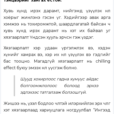
тэнцвэрийг хангах ёстой.
Хувь хүнд ирэх дарамт, нийгэмд үзүүлэх нөлөө
хоёрыг жинлэнэ гэсэн үг. Хэдийгээр авах арга
хэмжээ нь тохиромжтой, шаардлагатай байсан ч
хувь хүнд ирэх дарамт нь хэт их байвал уг
хязгаарлалт Үндсэн хууль зөрчсөн гэж үздэг.
Хязгаарлалт хэр удаан үргэлжлэх вэ, хэдэн
хүнийг хамрах вэ, хэр их нөлөө үзүүлэх вэ гэдгийг
бас тооцно. Магадгүй хязгаарлалт нь chilling
effect буюу эмээх нөлөө үүсгэж болно.
Шууд хохирлоос гадна хүмүүс айдас
болгоомжлолоос болоод эрхээ
эдлэхээс татгалзаж болзошгүй.
Жишээ нь, үзэл бодлоо чөлөөтэй илэрхийлэх эрх чөлөөг
хэт хязгаарлаад хариуцлага ногдуулбал “Ингээд