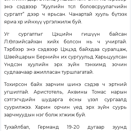
энэ сэдвээр “Хуулийн төсөл боловсруулагчийн
сургалт” дээр ч ярьсан. Чанартай хууль бүтээх
яриа хөөрөө ийнхүү үргэлжилж буй.
Уг сургалтыг Цэцийн гишүүн байсан
Л.Өлзийсайхан хийх болсон нь ч учиртай.
Тэрбээр энэ сэдвээр Цэцэд байхдаа суралцаж,
Швейцарын Бернийн их сургуульд Харьцуулсан
Үндсэн хуулийн эрх зүйн тэнхимд зочин
судлаачаар ажилласан туршлагатай.
Тохирсон байх зарчим шинэ сэдэв ч эртний
угшилтай. Аристотель, Аквины Томас нарын
сэтгэгчдийн шударга ёсны үзэл сургаалд
суурилжээ. Харин орчин үед эрх зүйн суурь
зарчмуудын нэг болж хөгжиж буй.
Тухайлбал, Германд 19-20 дугаар зуунд