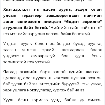
Хязгаарлалт нь Үндсэн хууль, эсхүл олон
улсын гэрээгээр зөвшөөрөгдсөн нийтийн
ашиг сонирхолд нийцсэн “бодит зорилго”
агуулсан байх ёстой.
“Нийтийн сайн сайхны төлөө”
гэх мэт хийсвэр уриа лоозон байж болохгүй.
Үндсэн хууль болон холбогдох бусад хуульд
заасан үндсэн эрхийг хязгаарлаж болох
үндэслэлд хамаарахгүй бол хууль ёсны
зорилготой гэж үзэхгүй.
Яагаад хөгжлийн бэрхшээлтэй хүнийг жагсаал
цуглаанд оролцуулах нь жагсаал цуглаан зохион
байгуулж байгаа этгээдийг буруутай гэж үзээд
хариуцлага ногдуулахад хүргэж байна вэ.
Хууль ёсны зорилго үүнд байна уу хэмээн