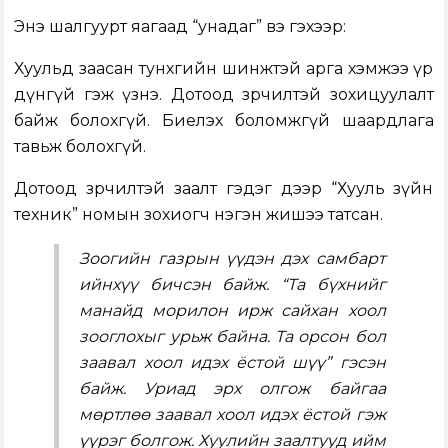
Энэ шалгуурт яагаад “унадаг” вэ гэхээр:
Хуульд заасан тунхгийн шинжтэй арга хэмжээ үр
дүнгүй гэж үзнэ. Дотоод зөрчилтэй зохицуулалт
байж болохгүй. Биелэх боломжгүй шаардлага
тавьж болохгүй.
Дотоод зөрчилтэй заалт гэдэг дээр “Хууль зүйн
техник” номын зохиогч нэгэн жишээ татсан.
Зоогийн газрын үүдэн дэх самбарт
ийнхүү бичсэн байж. “Та бүхнийг
манайд морилон ирж сайхан хоол
зооглохыг урьж байна. Та орсон бол
заавал хоол идэх ёстой шүү” гэсэн
байж. Уриад эрх олгож байгаа
мөртлөө заавал хоол идэх ёстой гэж
үүрэг болгож. Хуулийн заалтууд ийм