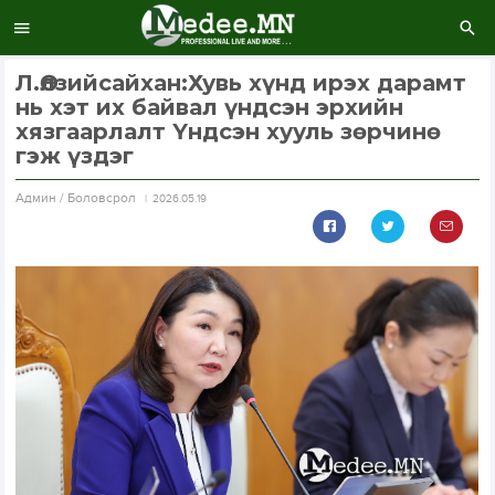
Л.Өлзийсайхан:Хувь хүнд ирэх дарамт
нь хэт их байвал үндсэн эрхийн
хязгаарлалт Үндсэн хууль зөрчинө
гэж үздэг
Aдмин / Боловсрол
2026.05.19