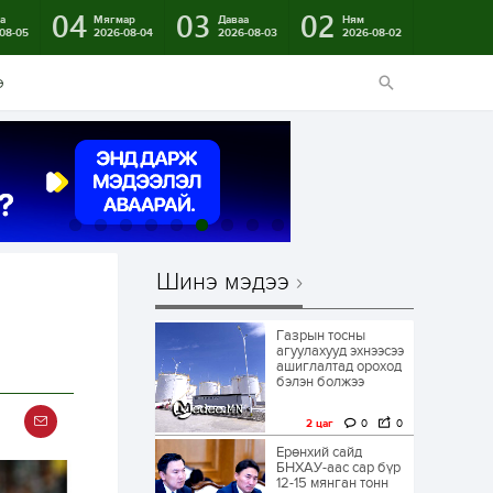
04
03
02
а
Мягмар
Даваа
Ням
08-05
2026-08-04
2026-08-03
2026-08-02
э
Шинэ мэдээ
Газрын тосны
агуулахууд эхнээсээ
ашиглалтад ороход
бэлэн болжээ
2 цаг
0
0
Ерөнхий сайд
БНХАУ-аас сар бүр
12-15 мянган тонн