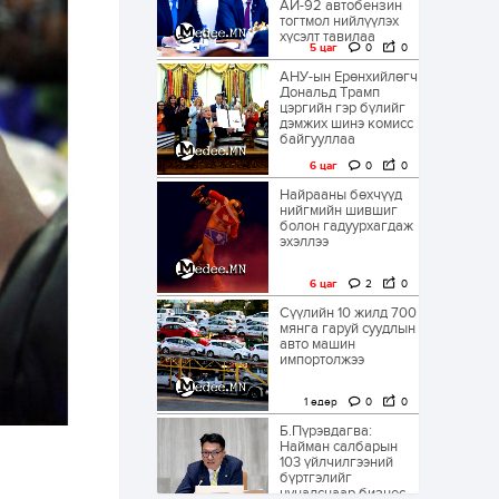
АИ-92 автобензин
тогтмол нийлүүлэх
хүсэлт тавилаа
5 цаг
0
0
АНУ-ын Ерөнхийлөгч
Дональд Трамп
цэргийн гэр бүлийг
дэмжих шинэ комисс
байгууллаа
6 цаг
0
0
Найрааны бөхчүүд
нийгмийн шившиг
болон гадуурхагдаж
эхэллээ
6 цаг
2
0
Сүүлийн 10 жилд 700
мянга гаруй суудлын
авто машин
импортолжээ
1 өдөр
0
0
Б.Пүрэвдагва:
Найман салбарын
103 үйлчилгээний
бүртгэлийг
цуцалснаар бизнес