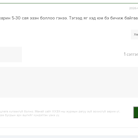
2026-
харин 5-30 сая эзэн боллоо гэнээ. Тэгээд яг хэд юм бэ бичиж байга
Ха
1
сэтгэ
лага хүлээхгүй болно. Манай сайт ХХЗХ-ны журмын дагуу зүй зохисгүй зарим үг,
дээ бусдын эрх ашгийг хүндэтгэн үзнэ үү.