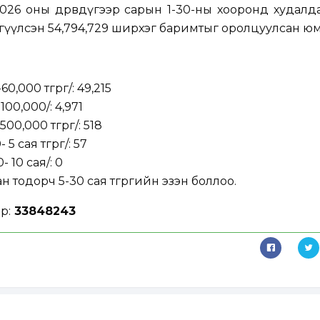
26 оны дөрөвдүгээр сарын 1-30-ны хооронд худалд
гүүлсэн 54,794,729 ширхэг баримтыг оролцуулсан юм
,000 төгрөг/: 49,215
100,000/: 4,971
00,000 төгрөг/: 518
5 сая төгрөг/: 57
 10 сая/: 0
ан тодорч 5-30 сая төгрөгийн эзэн боллоо.
р:
33848243