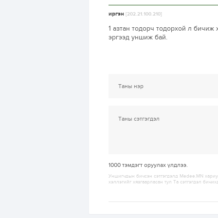
иргэн
[202.21.100.210]
1 азтан тодорч тодорхой л бичиж 
эргээд уншиж бай.
1000
тэмдэгт оруулах үлдлээ.
Уншигчдын бичсэн сэтгэгдэлд Medee.MN хариуц
хэллэгийг хязгаарласан тул Та сэтгэгдэл бичих