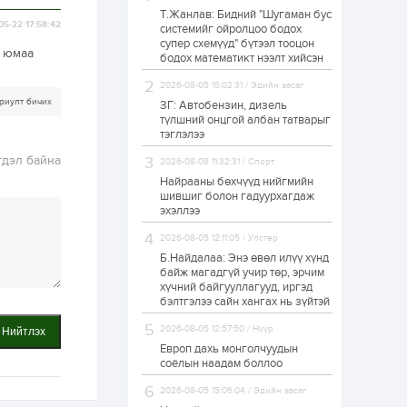
Т.Жанлав: Бидний "Шугаман бус
Худалдагч
05-22 17:58:42
системийг ойролцоо бодох
Н.Амарзаяа:
супер схемүүд" бүтээл тооцон
Дэлгүүрийн 32
а юмаа
хуудастай өрийн
бодох математикт нээлт хийсэн
дэвтэр долоо хоногт
л дүүрдэг
2026-08-05 15:02:31 / Эдийн засаг
1 өдөр
0
0
риулт бичих
ЗГ: Автобензин, дизель
Б.Хулан дэлхийн
түлшний онцгой албан татварыг
аварга боллоо
тэглэлээ
гдэл байна
2026-08-08 11:32:31 / Спорт
Найрааны бөхчүүд нийгмийн
1 өдөр
0
0
шившиг болон гадуурхагдаж
эхэллээ
Р.Даваадорж: Энэ
намрын экспортын
орлого Монголд
2026-08-05 12:11:05 / Улстөр
боломж олгож болох
Б.Найдалаа: Энэ өвөл илүү хүнд
юм
байж магадгүй учир төр, эрчим
1 өдөр
0
2
хүчний байгууллагууд, иргэд
бэлтгэлээ сайн хангах нь зүйтэй
Автомашины улсын
дугаар сондгой
2026-08-05 12:57:50 / Нүүр
Нийтлэх
тоогоор төгссөн бол
өнөөдөр шатахуун
Европ дахь монголчуудын
авна
соёлын наадам боллоо
1 өдөр
0
0
2026-08-05 15:06:04 / Эдийн засаг
Н.Номтойбаяр: