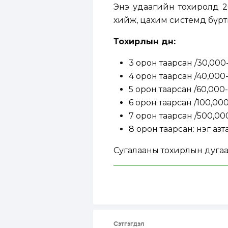
Энэ удаагийн тохиролд 20
хийж, цахим системд бүрт
Тохирлын дүн:
3 орон таарсан /30,000-60
4 орон таарсан /40,000-
5 орон таарсан /60,000-5
6 орон таарсан /100,000- 
7 орон таарсан /500,000-
8 орон таарсан: нэг азт
Сугалааны тохирлын дугаа
Сэтгэгдэл