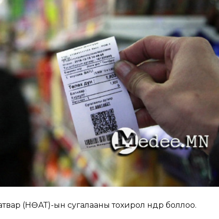
твар (НӨАТ)-ын сугалааны тохирол өнөөдөр боллоо.