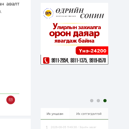
эрхлэхэд таатай...
ан авалт
1 өдөр
1
0
.
Долдугаар сард
709.503 зөрчил
бүртгэгджээ
1 өдөр
0
0
Цалинтай ээжийн 50
мянган төгрөгийн
тэтгэмжийг 500
мянгад хүргэх
өргөдөлд санал авч
эхэлжээ
1 өдөр
2
0
Б.Түмэн-Өлзий: Олон
улсад хуримтлуулсан
мэдлэг, туршлагаа эх
орныхоо хөгжилд
зориулна
1 өдөр
0
0
Алтны үнэ дөрвөн
улирал дараалан
өсөж байна
Их уншсан
Их сэтгэгдэлтэй
2026-08-05 11:49:38 / Эдийн засаг
1 өдөр
0
0