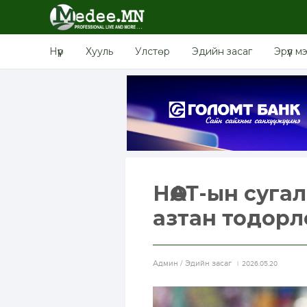
Нүүр
Хууль
Улстөр
Эдийн засаг
Эрүүл м
НӨАТ-ын суга
азтан тодорл
Aдмин / Эдийн засаг
2026.05.20