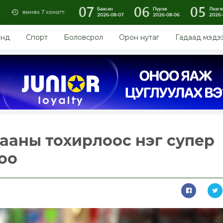
07
06
05
Баасан
Пүрэв
Лхагв
өмнөх 7 хоногт:
2026-08-07
2026-08-06
2026-
энд
Спорт
Боловсрол
Орон нутаг
Гадаад мэдэ
лааны тохирлоос нэг супер
оо