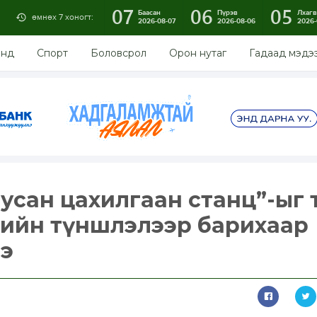
07
06
05
Баасан
Пүрэв
Лхагв
өмнөх 7 хоногт:
2026-08-07
2026-08-06
2026-
энд
Спорт
Боловсрол
Орон нутаг
Гадаад мэдэ
сан цахилгаан станц”-ыг т
лийн түншлэлээр барихаар
э