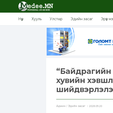
Нүүр
Хууль
Улстөр
Эдийн засаг
Эрүүл м
“Байдрагийн у
хувийн хэвш
шийдвэрлэлэ
Aдмин / Эдийн засаг
2026.05.20