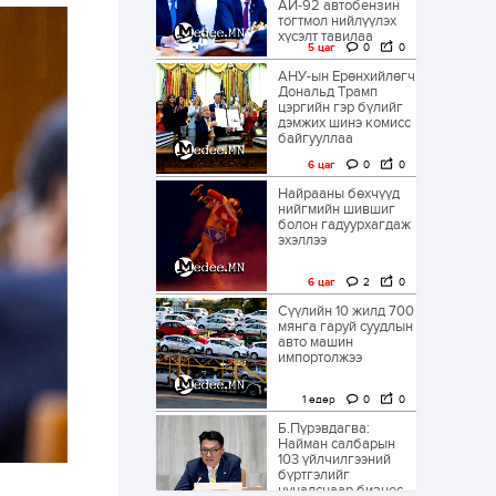
АИ-92 автобензин
тогтмол нийлүүлэх
хүсэлт тавилаа
5 цаг
0
0
АНУ-ын Ерөнхийлөгч
Дональд Трамп
цэргийн гэр бүлийг
дэмжих шинэ комисс
байгууллаа
6 цаг
0
0
Найрааны бөхчүүд
нийгмийн шившиг
болон гадуурхагдаж
эхэллээ
6 цаг
2
0
Сүүлийн 10 жилд 700
мянга гаруй суудлын
авто машин
импортолжээ
1 өдөр
0
0
Б.Пүрэвдагва:
Найман салбарын
103 үйлчилгээний
бүртгэлийг
цуцалснаар бизнес