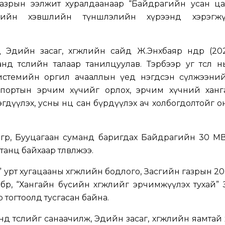
азрын ээлжит хуралдаанаар “Байдрагийн усан ца
хувийн хэвшлийн түншлэлийн хүрээнд хэрэгжү
 Эдийн засаг, хөгжлийн сайд Ж.Энхбаяр өнөөдөр (202
д төслийн талаар танилцуулав. Тэрбээр уг төсөл н
истемийн оргил ачааллын үед нэгдсэн сүлжээни
мпортын эрчим хүчийг орлох, эрчим хүчний хан
дүүлэх, усны нөөц сан бүрдүүлэх ач холбогдолтойг 
өгөр, Бууцагаан суманд баригдах Байдрагийн 30 М
анц байхаар төлөвлөжээ.
” урт хугацааны хөгжлийн бодлого, Засгийн газрын 2
лбөр, “Хангайн бүсийн хөгжлийг эрчимжүүлэх тухай”
р тогтоолд тусгасан байна.
д төслийг санаачилж, Эдийн засаг, хөгжлийн яамтай