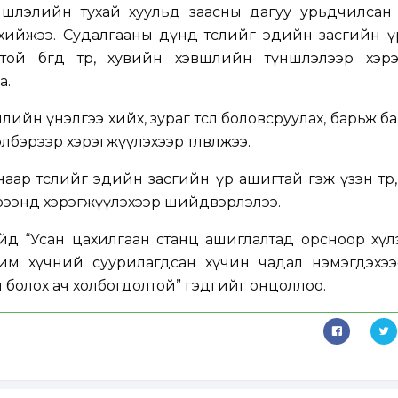
ншлэлийн тухай хуульд заасны дагуу урьдчилсан 
йжээ. Судалгааны дүнд төслийг эдийн засгийн үр ө
ой бөгөөд төр, хувийн хэвшлийн түншлэлээр хэрэ
а.
ллийн үнэлгээ хийх, зураг төсөл боловсруулах, барьж б
лбэрээр хэрэгжүүлэхээр төлөвлөжээ.
аар төслийг эдийн засгийн үр ашигтай гэж үзэн төр
ээнд хэрэгжүүлэхээр шийдвэрлэлээ.
йд “Усан цахилгаан станц ашиглалтад орсноор хү
чим хүчний суурилагдсан хүчин чадал нэмэгдэхээ
 болох ач холбогдолтой” гэдгийг онцоллоо.