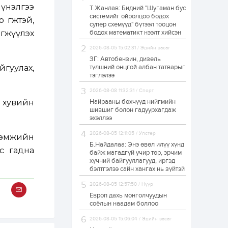
үнэлгээ
Т.Жанлав: Бидний "Шугаман бус
Худалдагч
системийг ойролцоо бодох
Н.Амарзаяа:
гөөжтэй,
супер схемүүд" бүтээл тооцон
Дэлгүүрийн 32
хуудастай өрийн
гжүүлэх
бодох математикт нээлт хийсэн
дэвтэр долоо хоногт
л дүүрдэг
2026-08-05 15:02:31 / Эдийн засаг
1 өдөр
0
0
ЗГ: Автобензин, дизель
Б.Хулан дэлхийн
айгуулах,
түлшний онцгой албан татварыг
аварга боллоо
тэглэлээ
2026-08-08 11:32:31 / Спорт
, хувийн
Найрааны бөхчүүд нийгмийн
1 өдөр
0
0
шившиг болон гадуурхагдаж
эхэллээ
Р.Даваадорж: Энэ
намрын экспортын
орлого Монголд
2026-08-05 12:11:05 / Улстөр
лэмжийн
боломж олгож болох
Б.Найдалаа: Энэ өвөл илүү хүнд
юм
с гадна
байж магадгүй учир төр, эрчим
1 өдөр
0
2
хүчний байгууллагууд, иргэд
бэлтгэлээ сайн хангах нь зүйтэй
Автомашины улсын
дугаар сондгой
2026-08-05 12:57:50 / Нүүр
тоогоор төгссөн бол
өнөөдөр шатахуун
Европ дахь монголчуудын
авна
соёлын наадам боллоо
1 өдөр
0
0
2026-08-05 15:06:04 / Эдийн засаг
Н.Номтойбаяр: