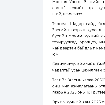
Монгол Улсын Засгийн г
станц” төслийг төр, 
шийдвэрлэлээ.
Тэргүүн Шадар сайд бөгөөд
Засгийн газрын хуралдаан
бүсийн эрчим хүчний с
тохируулгад оролцох, и
найдвартай байдлыг нэмэг
юм.
Баянхонгор аймгийн Бөмб
чадалтай усан цахилгаан ст
Төслийг “Алсын хараа-2050
оны үйл ажиллагааны хөтө
газрын 2025 оны 181 дүгээ
Эрчим хүчний яам 2025 он