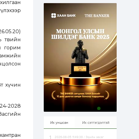
хилгаан
эрхлэхэд таатай...
1 өдөр
1
0
үлэхээр
Долдугаар сард
709.503 зөрчил
бүртгэгджээ
6.05.20)
ь төвийн
1 өдөр
0
0
Цалинтай ээжийн 50
й горим
мянган төгрөгийн
гамжийн
тэтгэмжийг 500
мянгад хүргэх
онцолсон
өргөдөлд санал авч
эхэлжээ
1 өдөр
2
0
Б.Түмэн-Өлзий: Олон
улсад хуримтлуулсан
Вт хүчин
мэдлэг, туршлагаа эх
орныхоо хөгжилд
зориулна
1 өдөр
0
0
024-2028
Алтны үнэ дөрвөн
 Засгийн
улирал дараалан
өсөж байна
Их уншсан
Их сэтгэгдэлтэй
 хамтран
2026-08-05 11:49:38 / Эдийн засаг
1 өдөр
0
0