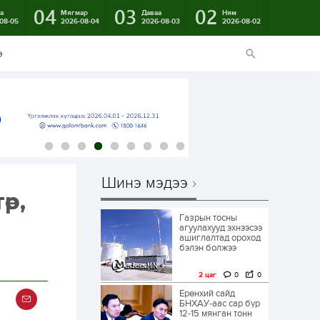
04
03
02
а
Мягмар
Даваа
Ням
08-05
2026-08-04
2026-08-03
2026-08-02
э
Шинэ мэдээ
өр,
Газрын тосны
агуулахууд эхнээсээ
ашиглалтад ороход
бэлэн болжээ
2 цаг
0
0
Ерөнхий сайд
БНХАУ-аас сар бүр
12-15 мянган тонн