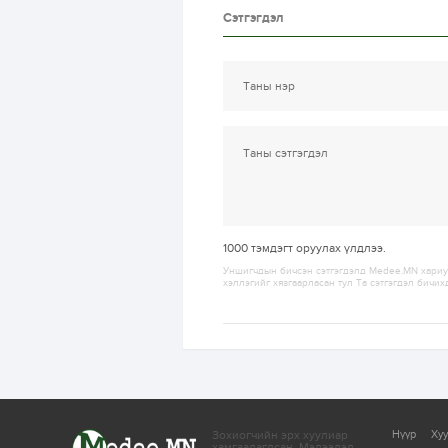
Сэтгэгдэл
1000
тэмдэгт оруулах үлдлээ.
Уншигчдын бичсэн сэтгэгдэлд Medee.MN хариуц
хэллэгийг хязгаарласан тул Та сэтгэгдэл бичих
Зохиогчийн эрх хуулиар
Нүүр
Ху
хамгаалагдсан.
Мэдээлэл