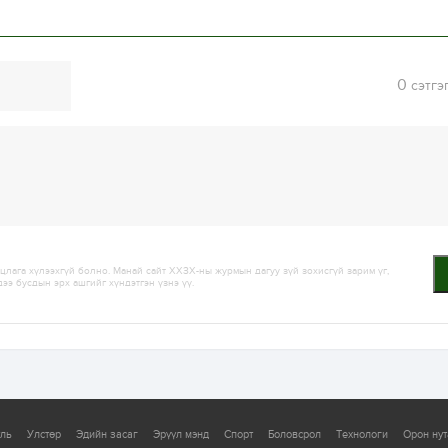
0
сэтгэ
лага хүлээхгүй болно. Манай сайт ХХЗХ-ны журмын дагуу зүй зохисгүй зарим үг,
дээ бусдын эрх ашгийг хүндэтгэн үзнэ үү.
уль
Улстөр
Эдийн засаг
Эрүүл мэнд
Спорт
Боловсрол
Технологи
Орон нут