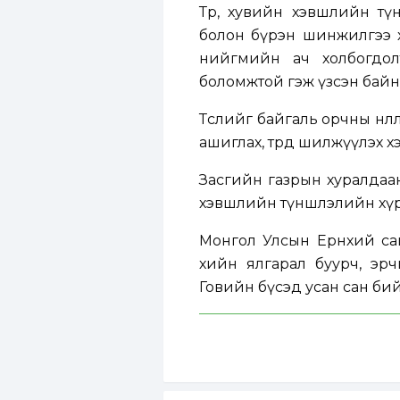
Төр, хувийн хэвшлийн тү
болон бүрэн шинжилгээ хи
нийгмийн ач холбогдолт
боломжтой гэж үзсэн байн
Төслийг байгаль орчны нөлөө
ашиглах, төрд шилжүүлэх хэ
Засгийн газрын хуралдаан
хэвшлийн түншлэлийн хүр
Монгол Улсын Ерөнхий са
хийн ялгарал буурч, эр
Говийн бүсэд усан сан бий