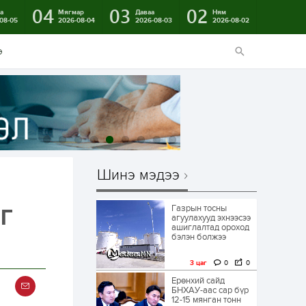
04
03
02
а
Мягмар
Даваа
Ням
08-05
2026-08-04
2026-08-03
2026-08-02
э
Шинэ мэдээ
Газрын тосны
ҮГ
агуулахууд эхнээсээ
ашиглалтад ороход
бэлэн болжээ
3 цаг
0
0
Ерөнхий сайд
БНХАУ-аас сар бүр
12-15 мянган тонн