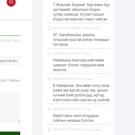
Т.Жанлав: Бидний "Шугаман бус
Худалдагч
системийг ойролцоо бодох
Н.Амарзаяа:
супер схемүүд" бүтээл тооцон
Дэлгүүрийн 32
хуудастай өрийн
бодох математикт нээлт хийсэн
дэвтэр долоо хоногт
л дүүрдэг
2026-08-05 15:02:31 / Эдийн засаг
1 өдөр
0
0
ЗГ: Автобензин, дизель
Б.Хулан дэлхийн
түлшний онцгой албан татварыг
05-21 09:48:15
аварга боллоо
тэглэлээ
2026-08-08 11:32:31 / Спорт
Найрааны бөхчүүд нийгмийн
риулт бичих
1 өдөр
0
0
шившиг болон гадуурхагдаж
эхэллээ
Р.Даваадорж: Энэ
намрын экспортын
орлого Монголд
2026-08-05 12:11:05 / Улстөр
гдэл байна
боломж олгож болох
Б.Найдалаа: Энэ өвөл илүү хүнд
юм
байж магадгүй учир төр, эрчим
1 өдөр
0
2
хүчний байгууллагууд, иргэд
бэлтгэлээ сайн хангах нь зүйтэй
Автомашины улсын
дугаар сондгой
2026-08-05 12:57:50 / Нүүр
тоогоор төгссөн бол
өнөөдөр шатахуун
Европ дахь монголчуудын
авна
соёлын наадам боллоо
1 өдөр
0
0
2026-08-05 15:06:04 / Эдийн засаг
Н.Номтойбаяр: