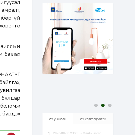
нигүүсэл
эрхлэхэд таатай...
1 өдөр
1
0
амралт,
Долдугаар сард
лбөргүй
709.503 зөрчил
бүртгэгджээ
 хөрөнгө
1 өдөр
0
0
Цалинтай ээжийн 50
сувиллын
мянган төгрөгийн
м батлах
тэтгэмжийг 500
мянгад хүргэх
өргөдөлд санал авч
эхэлжээ
1 өдөр
2
0
НӨААТҮГ
Б.Түмэн-Өлзий: Олон
улсад хуримтлуулсан
байлгах,
мэдлэг, туршлагаа эх
увилгаа
орныхоо хөгжилд
зориулна
е бялдар
1 өдөр
0
0
х боломж
Алтны үнэ дөрвөн
 бүрдэх
улирал дараалан
өсөж байна
Их уншсан
Их сэтгэгдэлтэй
2026-08-05 11:49:38 / Эдийн засаг
1 өдөр
0
0