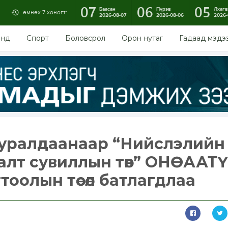
07
06
05
Баасан
Пүрэв
Лхагв
өмнөх 7 хоногт:
2026-08-07
2026-08-06
2026-
энд
Спорт
Боловсрол
Орон нутаг
Гадаад мэдэ
хуралдаанаар “Нийслэлийн
лт сувиллын төв” ОНӨААТ
тоолын төсөл батлагдлаа