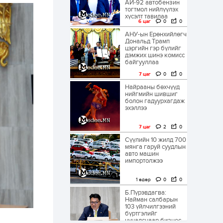
АИ-92 автобензин
тогтмол нийлүүлэх
хүсэлт тавилаа
6 цаг
0
0
АНУ-ын Ерөнхийлөгч
Дональд Трамп
цэргийн гэр бүлийг
дэмжих шинэ комисс
байгууллаа
7 цаг
0
0
Найрааны бөхчүүд
нийгмийн шившиг
болон гадуурхагдаж
эхэллээ
7 цаг
2
0
Сүүлийн 10 жилд 700
мянга гаруй суудлын
авто машин
импортолжээ
1 өдөр
0
0
Б.Пүрэвдагва:
Найман салбарын
103 үйлчилгээний
бүртгэлийг
цуцалснаар бизнес