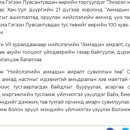
жиа Гэгээн Лувсантүвдан өөрийн тэргүүлдэг “Энэрэл 
ас Хан-Уул дүүргийн 21 дүгээр хороонд “Ахмадын 
гыг ашиглалтад оруулан нийслэлийн өмчид үнэ тө
жиа Гэгээн Лувсантүвдан тус төвийг өөрийн 100 хувь
м.
н Vll хуралдаанаар нийслэлийн “Ахмадын амралт, 
аж ахуйн тооцоот үйлдвэрийн газар байгуулж, дүрэ
элэлцэж баталлаа.
даж “Нийслэлийн ахмадын амралт сувиллын төв” О
 ахмад настныг идэвхитэй амьдралын хэв маягтай 
ээс тусгаарлагдах байдлыг бууруулах, асаргаа с
 мэргэжлийн тусламж үйлчилгээ үзүүлдэг байх, би
мэндийг дэмжих, тав тухтай орчинд амарч сувилуула
мж болон эрүүл мэндийн үйлчилгээ үзүүлэх боломж