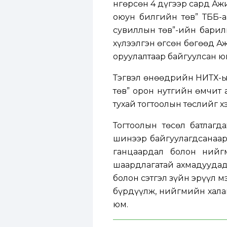
Өнгөрсөн 4 дүгээр сард А
оюун билгийн төв” ТББ-а
сувиллын төв”-ийн барил
хүлээлгэн өгсөн бөгөөд А
оруулалтаар байгуулсан ю
Тэгвэл өнөөдрийн НИТХ-ы
төв” орон нутгийн өмчит 
тухай тогтоолын төслийг х
Тогтоолын төсөл батлаг
шинээр байгуулагдсанаар
ганцаардал болон нийгм
шаардлагатай ахмадуудад
болон сэтгэл зүйн эрүүл 
бүрдүүлж, нийгмийн хала
юм.