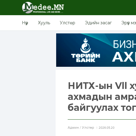
Нүүр
Хууль
Улстөр
Эдийн засаг
Эрүүл м
НИТХ-ын Vll 
ахмадын амра
байгуулах тог
Aдмин / Улстөр
2026.05.20