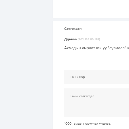
Сэтгэгдэл
Ддөваа
[202.126.89.128]
Ахмадын амралт юи уу "сувилал" 
1000
тэмдэгт оруулах үлдлээ.