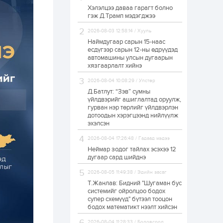
Хэлэлцээ даваа гарагт болно
С.Бямбацогт:
гэж Д.Трамп мэдэгджээ
Хэлэлцүүлгээс илүү
хэрэгжилт,
амлалтаас илүү
2026-08-03 12:58:14 / Хууль
бодит үр дүн чухал
Наймдугаар сарын 15-наас
есдүгээр сарын 12-ны өдрүүдэд
1 өдөр
0
0
автомашины улсын дугаарын
Неймар зодог тайлах
хязгаарлалт хийнэ
эсэхээ 12 дугаар сард
шийднэ
2026-08-04 10:08:29 / Улстөр
Д.Батлут: “Зэв” сумны
үйлдвэрийг ашиглалтад оруулж,
1 өдөр
0
3
гурван нэр төрлийг үйлдвэрлэн
дотоодын хэрэгцээнд нийлүүлж
Нийслэлийн 30
дугаар сургуулийг 10
эхэлсэн
дугаар сарын 1-нд
ашиглалтад оруулна
2026-08-04 17:26:48 / Гадаад мэдээ
Неймар зодог тайлах эсэхээ 12
1 өдөр
0
0
дугаар сард шийднэ
Морингийн давааны
2026-08-05 11:49:38 / Эдийн засаг
замаас “Барилгын
хатуу хог хаягдал
Т.Жанлав: Бидний "Шугаман бус
дахин боловсруулах
системийг ойролцоо бодох
үйлдвэр” хүртэлх 1.5...
супер схемүүд" бүтээл тооцон
бодох математикт нээлт хийсэн
1 өдөр
0
0
COP17 хурлын үеэр 5
2026-08-04 11:28:33 / Боловсрол