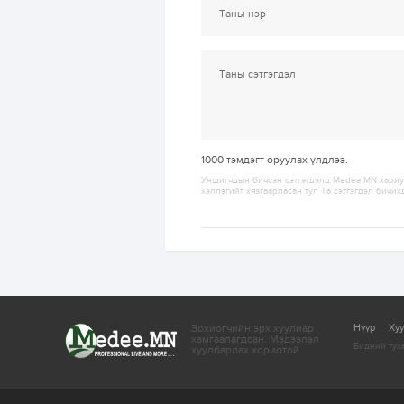
1000
тэмдэгт оруулах үлдлээ.
Уншигчдын бичсэн сэтгэгдэлд Medee.MN хариуц
хэллэгийг хязгаарласан тул Та сэтгэгдэл бичих
Зохиогчийн эрх хуулиар
Нүүр
Ху
хамгаалагдсан.
Мэдээлэл
Бидний тух
хуулбарлах хориотой.