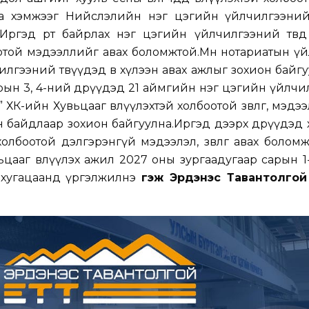
рга хэмжээг Нийслэлийн нэг цэгийн үйлчилгээний 
Иргэд өөрт байрлах нэг цэгийн үйлчилгээний төвд
оотой мэдээллийг авах боломжтой.Мөн нотариатын ү
лгээний төвүүдэд өв хүлээн авах ажлыг зохион байгу
рын 3, 4-ний өдрүүдэд 21 аймгийн нэг цэгийн үйлч
ХК-ийн Хувьцааг өвлүүлэхтэй холбоотой зөвлөгөө, мэдээлэл
н байдлаар зохион байгуулна.Иргэд дээрх өдрүүдэд 
лбоотой дэлгэрэнгүй мэдээлэл, зөвлөгөө авах боломжто
цааг өвлүүлэх ажил 2027 оны зургаадугаар сарын 1-
 хугацаанд үргэлжилнэ
гэж Эрдэнэс Тавантолгой