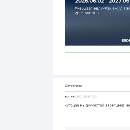
Сэтгэгдэл
зочин
[202.126.90.32]
хугацаа нь дуусахтай зэрэгцээд мэ