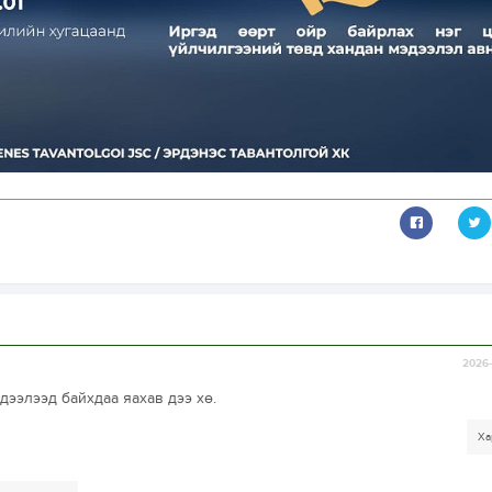
2026-
дээлээд байхдаа яахав дээ хө.
Ха