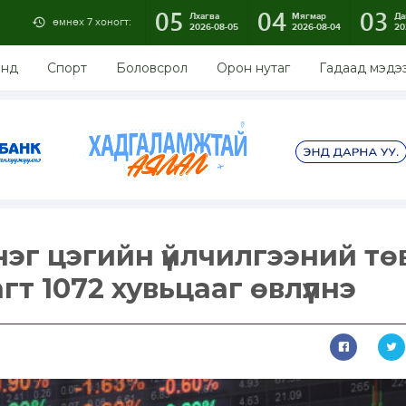
05
04
03
Лхагва
Мягмар
Да
өмнөх 7 хоногт:
2026-08-05
2026-08-04
20
энд
Спорт
Боловсрол
Орон нутаг
Гадаад мэдэ
эг цэгийн үйлчилгээний тө
гт 1072 хувьцааг өвлүүлнэ