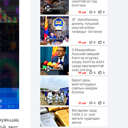
нээлттэй ил тод
болгоно
19 цаг
0
0
ЗГ: Автобензин,
дизель түлшний
онцгой албан
татварыг тэглэлээ
19 цаг
0
0
З.Мэндсайхан:
Хүнсний нөөцийг
бэлтгэх агуулах,
зоорь бэлтгэх ААН-
үүдэд хөнгөлөлттэй
зээл олгоно
19 цаг
0
0
Европ дахь
монголчуудын
соёлын наадам
боллоо
21 цаг
0
0
Өнгөрсөн сард
1,439.2 кг үнэт
металл худалдан
хувьцаа,
авчээ
өвлөгөө,