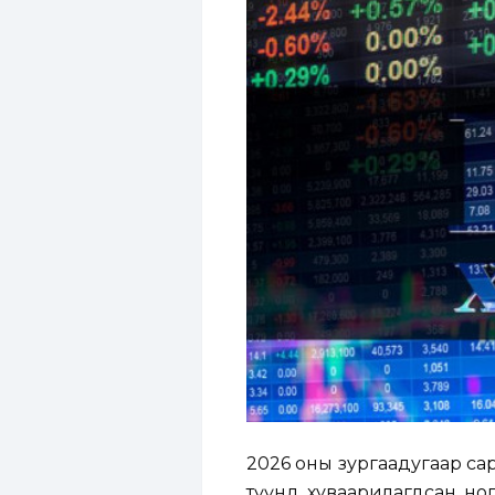
2026 оны зургаадугаар са
түүнд хуваарилагдсан ногдо