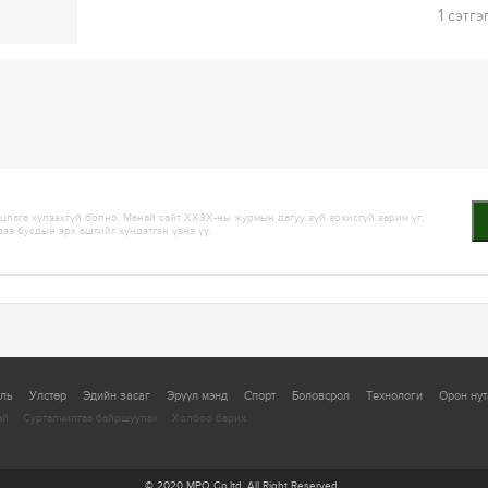
1
сэтгэ
лага хүлээхгүй болно. Манай сайт ХХЗХ-ны журмын дагуу зүй зохисгүй зарим үг,
дээ бусдын эрх ашгийг хүндэтгэн үзнэ үү.
уль
Улстөр
Эдийн засаг
Эрүүл мэнд
Спорт
Боловсрол
Технологи
Орон нут
ай
Сурталчилгаа байршуулах
Холбоо барих
© 2020 MPO Co.ltd. All Right Reserved.