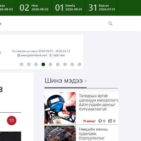
02
01
31
ваа
Ням
Бямба
Баасан
26-08-03
2026-08-02
2026-08-01
2026-07-31
э
Шинэ мэдээ
в
Татварын өртэй
шатахуун импортлогч
ААН-үүдийн дансыг
битүүмжлэхгүй
11 минут
0
0
Нөөцийн махны
худалдаа,
борлуулалтыг