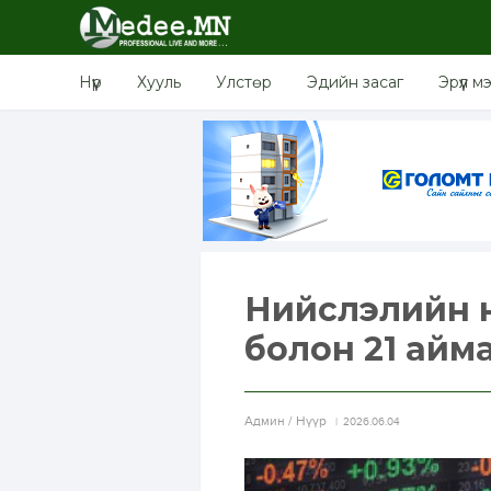
Нүүр
Хууль
Улстөр
Эдийн засаг
Эрүүл м
Нийслэлийн н
болон 21 айма
Aдмин / Нүүр
2026.06.04