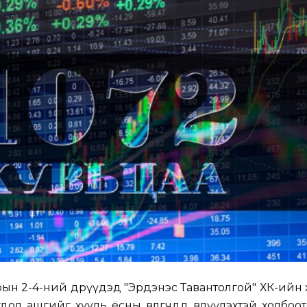
рын 2-4-ний өдрүүдэд "Эрдэнэс Тавантолгой" ХК-ийн 
л ашгийг хууль ёсны өвлөгчдөд өвлүүлэхтэй холбоотой з