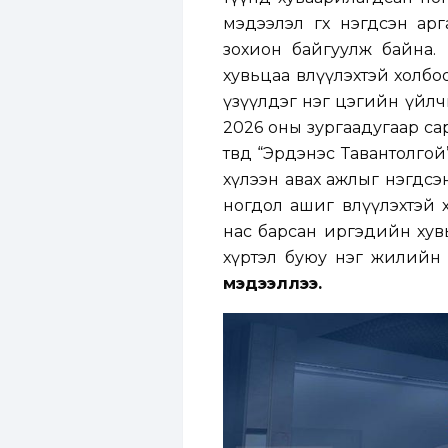
мэдээлэл өгөх нэгдсэн а
зохион байгуулж байна. 
хувьцаа өвлүүлэхтэй холб
үзүүлдэг нэг цэгийн үйлчи
2026 оны зургаадугаар са
төвд “Эрдэнэс Тавантолгой” 
хүлээн авах ажлыг нэгдсэ
ногдол ашиг өвлүүлэхтэй хо
нас барсан иргэдийн хувь
хүртэл буюу нэг жилийн
мэдээллээ.