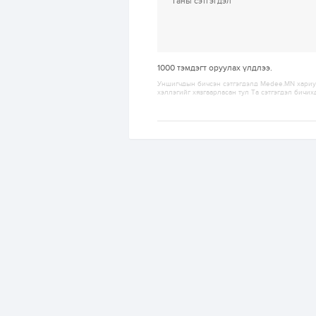
1000
тэмдэгт оруулах үлдлээ.
Уншигчдын бичсэн сэтгэгдэлд Medee.MN хариуц
хэллэгийг хязгаарласан тул Та сэтгэгдэл бичих