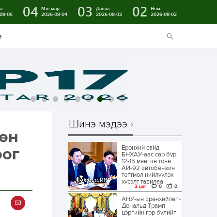
04
03
02
а
Мягмар
Даваа
Ням
08-05
2026-08-04
2026-08-03
2026-08-02
э
Шинэ мэдээ
хөн
Ерөнхий сайд
оог
БНХАУ-аас сар бүр
12-15 мянган тонн
АИ-92 автобензин
тогтмол нийлүүлэх
хүсэлт тавилаа
2 цаг
0
0
АНУ-ын Ерөнхийлөгч
Дональд Трамп
цэргийн гэр бүлийг