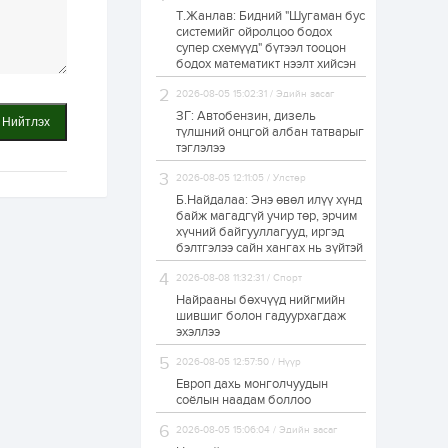
Т.Жанлав: Бидний "Шугаман бус
Б.Хулан дэлхийн
системийг ойролцоо бодох
аварга боллоо
супер схемүүд" бүтээл тооцон
бодох математикт нээлт хийсэн
2026-08-05 15:02:31 / Эдийн засаг
1 өдөр
0
0
ЗГ: Автобензин, дизель
Нийтлэх
Р.Даваадорж: Энэ
түлшний онцгой албан татварыг
намрын экспортын
тэглэлээ
орлого Монголд
боломж олгож болох
2026-08-05 12:11:05 / Улстөр
юм
Б.Найдалаа: Энэ өвөл илүү хүнд
1 өдөр
0
2
байж магадгүй учир төр, эрчим
хүчний байгууллагууд, иргэд
Автомашины улсын
дугаар сондгой
бэлтгэлээ сайн хангах нь зүйтэй
тоогоор төгссөн бол
өнөөдөр шатахуун
2026-08-08 11:32:31 / Спорт
авна
Найрааны бөхчүүд нийгмийн
1 өдөр
0
0
шившиг болон гадуурхагдаж
эхэллээ
Н.Номтойбаяр:
Аймгуудад
2026-08-05 12:57:50 / Нүүр
тулгамдаж буй
асуудлуудыг долоо
Европ дахь монголчуудын
хоног бүр Засгийн
соёлын наадам боллоо
газрын...
1 өдөр
0
0
2026-08-05 15:06:04 / Эдийн засаг
УИХ-ын дарга