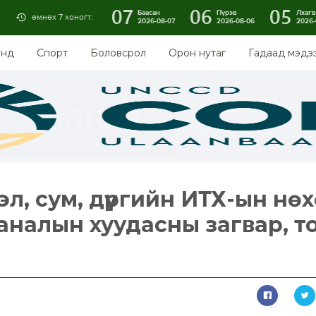
07
06
05
Баасан
Пүрэв
Лхагв
өмнөх 7 хоногт:
2026-08-07
2026-08-06
2026-
энд
Спорт
Боловсрол
Орон нутаг
Гадаад мэдэ
л, сум, дүүргийн ИТХ-ын нө
аналын хуудасны загвар, т