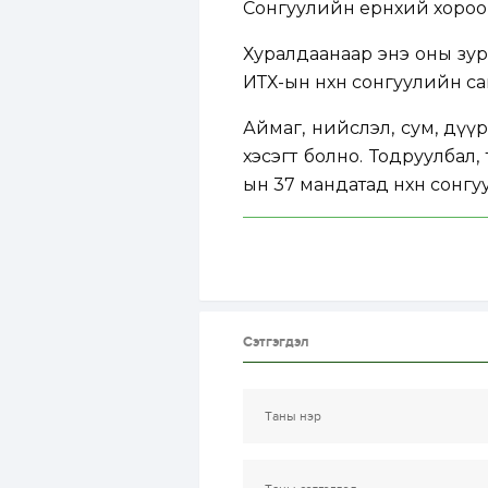
Сонгуулийн ерөнхий хороо
Хуралдаанаар энэ оны зур
ИТХ-ын нөхөн сонгуулийн са
Аймаг, нийслэл, сум, дүү
хэсэгт болно. Тодруулбал
ын 37 мандатад нөхөн сонгу
Сэтгэгдэл