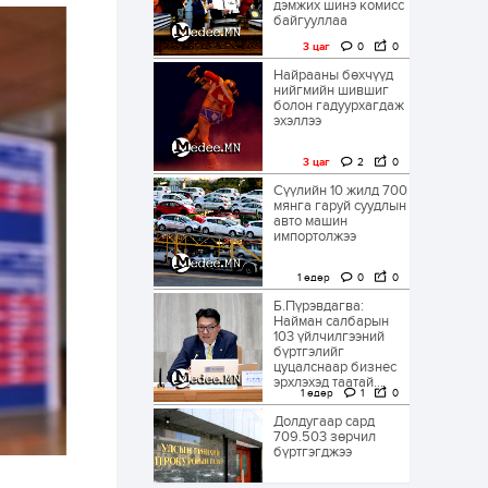
дэмжих шинэ комисс
байгууллаа
3 цаг
0
0
Найрааны бөхчүүд
нийгмийн шившиг
болон гадуурхагдаж
эхэллээ
3 цаг
2
0
Сүүлийн 10 жилд 700
мянга гаруй суудлын
авто машин
импортолжээ
1 өдөр
0
0
Б.Пүрэвдагва:
Найман салбарын
103 үйлчилгээний
бүртгэлийг
цуцалснаар бизнес
эрхлэхэд таатай...
1 өдөр
1
0
Долдугаар сард
709.503 зөрчил
бүртгэгджээ