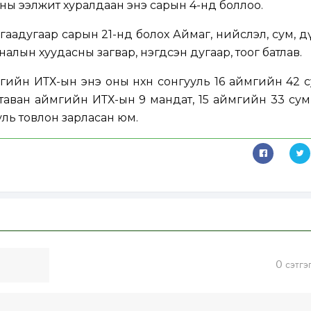
ны ээлжит хуралдаан энэ сарын 4-нд боллоо.
гаадугаар сарын 21-нд болох Аймаг, нийслэл, сум, 
налын хуудасны загвар, нэгдсэн дугаар, тоог батлав.
ргийн ИТХ-ын энэ оны нөхөн сонгууль 16 аймгийн 42 
, таван аймгийн ИТХ-ын 9 мандат, 15 аймгийн 33 су
уль товлон зарласан юм.
0
сэтгэ