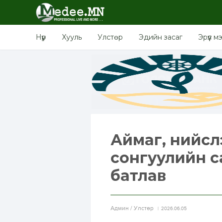
Нүүр
Хууль
Улстөр
Эдийн засаг
Эрүүл м
Аймаг, нийслэ
сонгуулийн с
батлав
Aдмин / Улстөр
2026.06.05