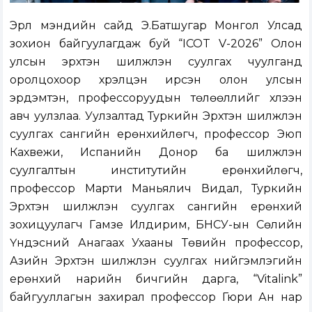
Эрүүл мэндийн сайд Э.Батшугар Монгол Улсад
зохион байгуулагдаж буй “ICOT V-2026” Олон
улсын эрхтэн шилжүүлэн суулгах чуулганд
оролцохоор хүрэлцэн ирсэн олон улсын
эрдэмтэн, профессоруудын төлөөллийг хүлээн
авч уулзлаа. Уулзалтад Туркийн Эрхтэн шилжүүлэн
суулгах сангийн ерөнхийлөгч, профессор Эюп
Кахвежи, Испанийн Донор ба шилжүүлэн
суулгалтын институтийн ерөнхийлөгч,
профессор Марти Маньялич Видал, Туркийн
Эрхтэн шилжүүлэн суулгах сангийн ерөнхий
зохицуулагч Гамзе Илдирим, БНСУ-ын Сөүлийн
Үндэсний Анагаах Ухааны Төвийн профессор,
Азийн Эрхтэн шилжүүлэн суулгах нийгэмлэгийн
ерөнхий нарийн бичгийн дарга, “Vitalink”
байгууллагын захирал профессор Гюри Ан нар