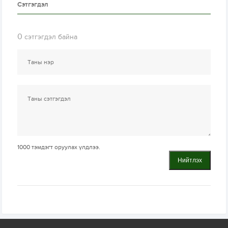
Сэтгэгдэл
0
сэтгэгдэл байна
1000
тэмдэгт оруулах үлдлээ.
Нийтлэх