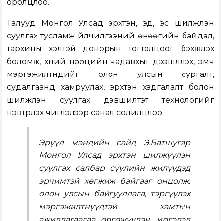
оролцлоо.
Талууд Монгол Улсад эрхтэн, эд, эс шилжүүлэн
суулгах тусламж үйлчилгээний өнөөгийн байдал,
тархины үхэлтэй донорын тогтолцоог бэхжүүлэх
боломж, хүний нөөцийн чадавхыг дээшлүүлэх, эмч
мэргэжилтнүүдийг олон улсын сургалт,
судалгаанд хамруулах, эрхтэн хадгалалт болон
шилжүүлэн суулгах дэвшилтэт технологийг
нэвтрүүлэх чиглэлээр санал солилцлоо.
Эрүүл мэндийн сайд Э.Батшугар
Монгол Улсад эрхтэн шилжүүлэн
суулгах салбар сүүлийн жилүүдэд
эрчимтэй хөгжиж байгааг онцолж,
олон улсын байгууллага, тэргүүлэх
мэргэжилтнүүдтэй хамтын
ажиллагаагаа өргөжүүлэн, иргэдэд