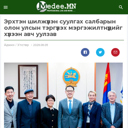
Эрхтэн шилжүүлэн суулгах салбарын
олон улсын тэргүүлэх мэргэжилтнүүдийг
хүлээн авч уулзав
Aдмин / Улстөр
2026.06.05