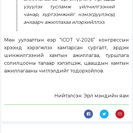
үзүүлэх тусламж үйлчилгээний
чанар, хүртээмжийг нэмэгдүүлэхэд
анхаарч ажиллахаа илэрхийллээ.
Мөн уулзалтын үеэр “ICOT V-2026” конгрессын
хүрээнд хэрэгжүүлэх хамтарсан сургалт, эрдэм
шинжилгээний хамтын ажиллагаа, туршлага
солилцооны талаар хэлэлцэж, цаашдын хамтын
ажиллагааны чиглэлүүдийг тодорхойлов.
Нийтэлсэн:
Эрүүл мэндийн яам