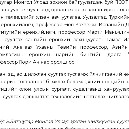
шугар Монгол Улсад зохион байгуулагдаж буй “ICOT
лэн суулгах чуулганд оролцохоор хүрэлцэн ирсэн ол
 төлөөллийг хүлээн авч уулзлаа. Уулзалтад Туркий
н ерөнхийлөгч, профессор Эюп Кахвежи, Испанийн 
ститутийн ерөнхийлөгч, профессор Марти Маньялич
эн суулгах сангийн ерөнхий зохицуулагч Гамзе И
ний Анагаах Ухааны Төвийн профессор, Азийн
гэмлэгийн ерөнхий нарийн бичгийн дарга, “Vi
фессор Гюри Ан нар оролцлоо.
эн, эд, эс шилжүүлэн суулгах тусламж үйлчилгээний 
онорын тогтолцоог бэхжүүлэх боломж, хүний нөөцийн 
тнүүдийг олон улсын сургалт, судалгаанд хамруулах
н суулгах дэвшилтэт технологийг нэвтрүүлэх чиглэлэ
д Э.Батшугар Монгол Улсад эрхтэн шилжүүлэн суул
илүүдэд эрчимтэй хөгжиж байгааг онцолж, олон улс