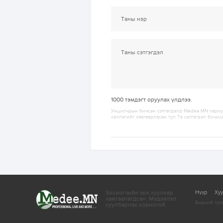
1000
тэмдэгт оруулах үлдлээ.
Уншигчдын бичсэн сэтгэгдэлд Medee.MN хариуц
хэллэгийг хязгаарласан тул Та сэтгэгдэл бичих
Зохиогчийн эрх хуулиар
Нүүр
Ху
хамгаалагдсан.
Мэдээлэл
Бидний тух
хуулбарлах хориотой.