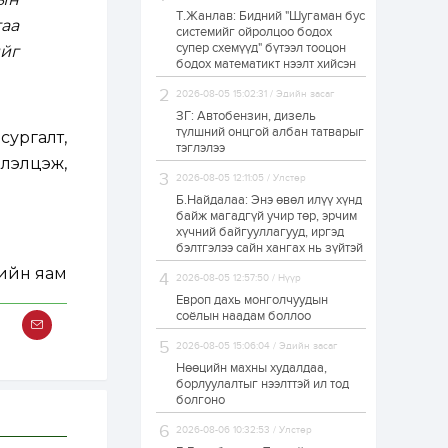
Т.Жанлав: Бидний "Шугаман бус
Н.Номтойбаяр:
аа
системийг ойролцоо бодох
Аймгуудад
супер схемүүд" бүтээл тооцон
тулгамдаж буй
ийг
асуудлуудыг долоо
бодох математикт нээлт хийсэн
хоног бүр Засгийн
газрын...
2026-08-05 15:02:31 / Эдийн засаг
1 өдөр
0
0
ЗГ: Автобензин, дизель
УИХ-ын дарга
түлшний онцгой албан татварыг
сургалт,
С.Бямбацогт төрийг
тэглэлээ
төлөөлөн Сутай
лэлцэж,
хайрхны тэнгэрийг
2026-08-05 12:11:05 / Улстөр
тахих төрийн
тахилгад оролцлоо
Б.Найдалаа: Энэ өвөл илүү хүнд
1 өдөр
3
0
байж магадгүй учир төр, эрчим
хүчний байгууллагууд, иргэд
“Хотын дарга сонсож
байна” 150150 тусгай
бэлтгэлээ сайн хангах нь зүйтэй
дугаарыг
дийн яам
наймдугаар сарын
2026-08-05 12:57:50 / Нүүр
14-нөөс ажиллуулж...
Европ дахь монголчуудын
1 өдөр
0
0
соёлын наадам боллоо
“Чингис хаан” олон
2026-08-05 15:06:04 / Эдийн засаг
улсын нисэх буудал
руу нийтийн тээврийн
Нөөцийн махны худалдаа,
автобус 24 цагаар
борлуулалтыг нээлттэй ил тод
үйлчилж байна
болгоно
1 өдөр
1
0
2026-08-06 10:32:53 / Улстөр
Нийслэлийн