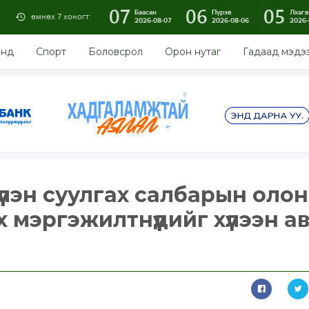
07
06
05
Баасан
Пүрэв
Лхагв
өмнөх 7 хоногт:
2026-08-07
2026-08-06
2026-
энд
Спорт
Боловсрол
Орон нутаг
Гадаад мэдэ
үлэн суулгах салбарын олон
эх мэргэжилтнүүдийг хүлээн а