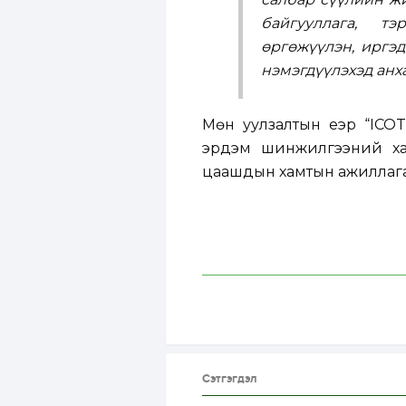
байгууллага, тэ
өргөжүүлэн, иргэд
нэмэгдүүлэхэд анх
Мөн уулзалтын үеэр “ICOT
эрдэм шинжилгээний хам
цаашдын хамтын ажиллагаа
Сэтгэгдэл