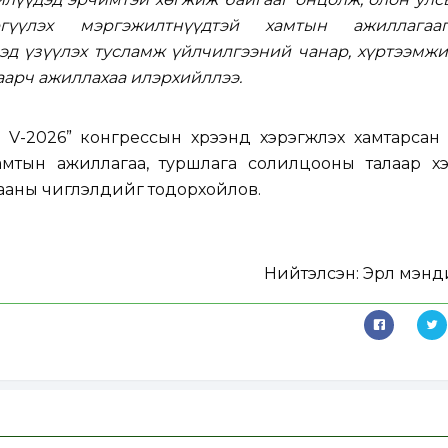
ргүүлэх мэргэжилтнүүдтэй хамтын ажиллагааг
эд үзүүлэх тусламж үйлчилгээний чанар, хүртээмж
аарч ажиллахаа илэрхийллээ.
 V-2026” конгрессын хүрээнд хэрэгжүүлэх хамтарсан 
тын ажиллагаа, туршлага солилцооны талаар хэ
ны чиглэлүүдийг тодорхойлов.
Нийтэлсэн:
Эрүүл мэн