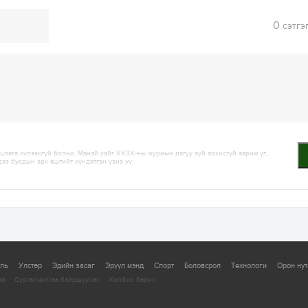
0
сэтгэ
лага хүлээхгүй болно. Манай сайт ХХЗХ-ны журмын дагуу зүй зохисгүй зарим үг,
дээ бусдын эрх ашгийг хүндэтгэн үзнэ үү.
уль
Улстөр
Эдийн засаг
Эрүүл мэнд
Спорт
Боловсрол
Технологи
Орон нут
ай
Сурталчилгаа байршуулах
Холбоо барих