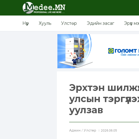
Нүүр
Хууль
Улстөр
Эдийн засаг
Эрүүл м
Эрхтэн шилжү
улсын тэргүүл
уулзав
Aдмин / Улстөр
2026.06.05