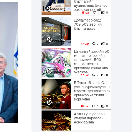
бүртгэлийг
цуцалснаар бизнес
эрхлэхэд таатай...
15 цаг
1
0
Долдугаар сард
709.503 зөрчил
бүртгэгджээ
17 цаг
0
0
Цалинтай ээжийн 50
мянган төгрөгийн
тэтгэмжийг 500
мянгад хүргэх
өргөдөлд санал авч
эхэлжээ
17 цаг
2
0
Б.Түмэн-Өлзий: Олон
улсад хуримтлуулсан
мэдлэг, туршлагаа эх
орныхоо хөгжилд
зориулна
18 цаг
0
0
Алтны үнэ дөрвөн
улирал дараалан
өсөж байна