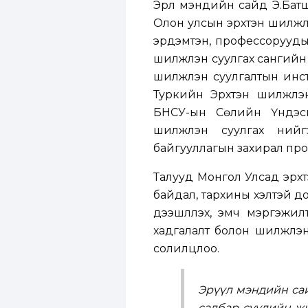
Эрүүл мэндийн сайд Э.Бат
Олон улсын эрхтэн шилжүү
эрдэмтэн, профессоруудын
шилжүүлэн суулгах сангий
шилжүүлэн суулгалтын ин
Туркийн Эрхтэн шилжүүл
БНСУ-ын Сөүлийн Үндэс
шилжүүлэн суулгах ний
байгууллагын захирал про
Талууд Монгол Улсад эрхт
байдал, тархины үхэлтэй д
дээшлүүлэх, эмч мэргэжил
хадгалалт болон шилжүүлэ
солилцлоо.
Эрүүл мэндийн сай
салбар сүүлийн ж