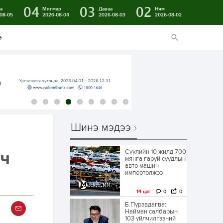
04
03
02
а
Мягмар
Даваа
Ням
08-05
2026-08-04
2026-08-03
2026-08-02
э
Шинэ мэдээ
Сүүлийн 10 жилд 700
вч
мянга гаруй суудлын
авто машин
импортолжээ
14 цаг
0
0
Б.Пүрэвдагва:
Найман салбарын
103 үйлчилгээний