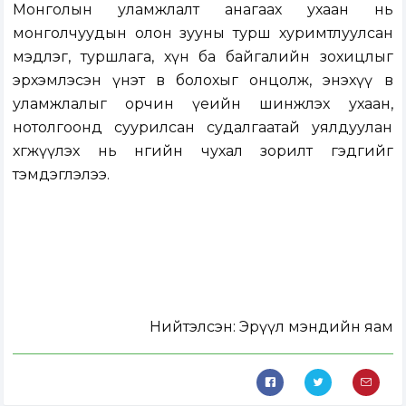
Монголын уламжлалт анагаах ухаан нь
монголчуудын олон зууны турш хуримтлуулсан
мэдлэг, туршлага, хүн ба байгалийн зохицлыг
эрхэмлэсэн үнэт өв болохыг онцолж, энэхүү өв
уламжлалыг орчин үеийн шинжлэх ухаан,
нотолгоонд суурилсан судалгаатай уялдуулан
хөгжүүлэх нь өнөөгийн чухал зорилт гэдгийг
тэмдэглэлээ.
Нийтэлсэн:
Эрүүл мэндийн яам