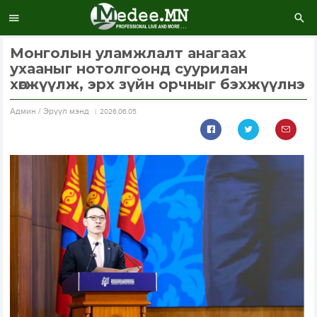
Монголын уламжлалт анагаах
ухааныг нотолгоонд суурилан
хөгжүүлж, эрх зүйн орчныг бэхжүүлнэ
Aдмин / Эрүүл мэнд
2026.06.05