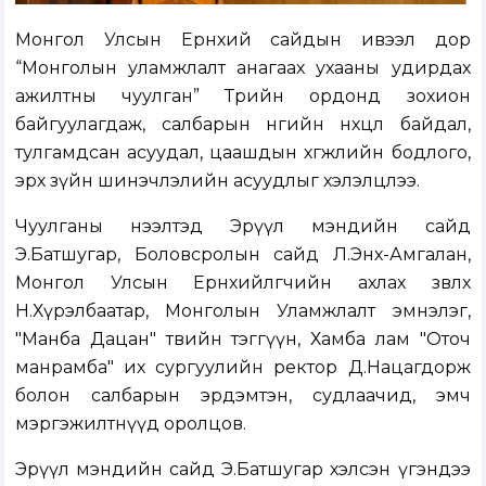
Монгол Улсын Ерөнхий сайдын ивээл дор
“Монголын уламжлалт анагаах ухааны удирдах
ажилтны чуулган” Төрийн ордонд зохион
байгуулагдаж, салбарын өнөөгийн нөхцөл байдал,
тулгамдсан асуудал, цаашдын хөгжлийн бодлого,
эрх зүйн шинэчлэлийн асуудлыг хэлэлцлээ.
Чуулганы нээлтэд Эрүүл мэндийн сайд
Э.Батшугар, Боловсролын сайд Л.Энх-Амгалан,
Монгол Улсын Ерөнхийлөгчийн ахлах зөвлөх
Н.Хүрэлбаатар, Монголын Уламжлалт эмнэлэг,
"Манба Дацан" төвийн тэггүүн, Хамба лам "Оточ
манрамба" их сургуулийн ректор Д.Нацагдорж
болон салбарын эрдэмтэн, судлаачид, эмч
мэргэжилтнүүд оролцов.
Эрүүл мэндийн сайд Э.Батшугар хэлсэн үгэндээ