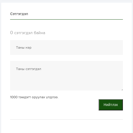
Сэтгэгдэл
0
сэтгэгдэл байна
1000
тэмдэгт оруулах үлдлээ.
Нийтлэх