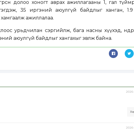
өрсөн долоо хоногт аврах ажиллагааны 1, гал түй
гэгдэж, 35 иргэний аюулгүй байдлыг ханган, 1.9
ан хамгаалж ажиллалаа.
лоос урьдчилан сэргийлж, бага насны хүүхэд, өндөр
ний аюулгүй байдлыг хангахыг зөвлөж байна.
2026-
Ха
2026-