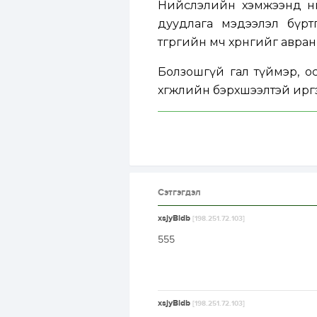
Нийслэлийн хэмжээнд өнг
дуудлага мэдээлэл бүрт
төгрөгийн өмч хөрөнгийг авр
Болзошгүй гал түймэр, ос
хөгжлийн бэрхшээлтэй иргэ
Сэтгэгдэл
xsjyBldb
[198.251.72.103]
555
xsjyBldb
[198.251.72.103]