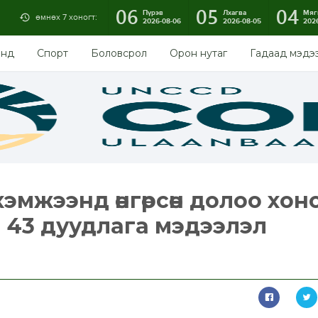
06
05
04
Пүрэв
Лхагва
Мяг
өмнөх 7 хоногт:
2026-08-06
2026-08-05
202
энд
Спорт
Боловсрол
Орон нутаг
Гадаад мэдэ
эмжээнд өнгөрсөн долоо хон
 43 дуудлага мэдээлэл