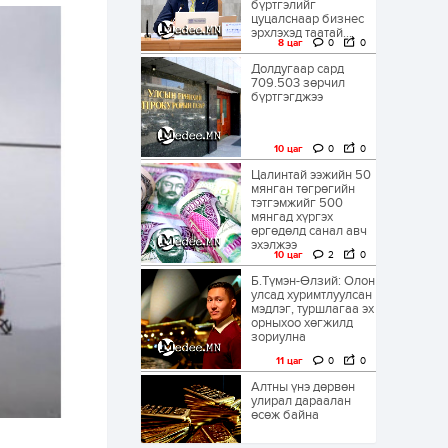
бүртгэлийг
цуцалснаар бизнес
эрхлэхэд таатай...
8 цаг
0
0
Долдугаар сард
709.503 зөрчил
бүртгэгджээ
10 цаг
0
0
Цалинтай ээжийн 50
мянган төгрөгийн
тэтгэмжийг 500
мянгад хүргэх
өргөдөлд санал авч
эхэлжээ
10 цаг
2
0
Б.Түмэн-Өлзий: Олон
улсад хуримтлуулсан
мэдлэг, туршлагаа эх
орныхоо хөгжилд
зориулна
11 цаг
0
0
Алтны үнэ дөрвөн
улирал дараалан
өсөж байна