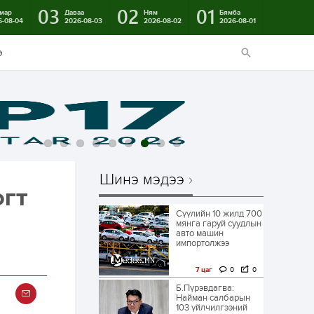
03
02
01
мар
Даваа
Ням
Бямба
6-08-04
2026-08-03
2026-08-02
2026-08-01
э
Шинэ мэдээ
огт
Сүүлийн 10 жилд 700
мянга гаруй суудлын
авто машин
импортолжээ
7 цаг
0
0
Б.Пүрэвдагва:
Найман салбарын
103 үйлчилгээний