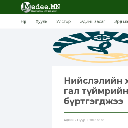
Нүүр
Хууль
Улстөр
Эдийн засаг
Эрүүл м
Нийслэлийн х
гал түймрийн
бүртгэгджээ
Aдмин / Нүүр
2026.06.08