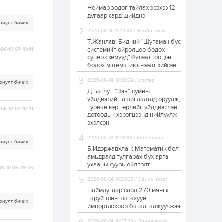
Неймар зодог тайлах эсэхээ 12
Н.Номтойбаяр:
дугаар сард шийднэ
Аймгуудад
риулт бичих
тулгамдаж буй
асуудлуудыг долоо
2026-08-05 11:49:38 / Эдийн засаг
хоног бүр Засгийн
Т.Жанлав: Бидний "Шугаман бус
газрын...
системийг ойролцоо бодох
06-10 07:10:41
1 өдөр
0
0
супер схемүүд" бүтээл тооцон
УИХ-ын дарга
бодох математикт нээлт хийсэн
С.Бямбацогт төрийг
төлөөлөн Сутай
2026-08-04 10:08:29 / Улстөр
риулт бичих
хайрхны тэнгэрийг
тахих төрийн
Д.Батлут: “Зэв” сумны
тахилгад оролцлоо
үйлдвэрийг ашиглалтад оруулж,
1 өдөр
2
0
гурван нэр төрлийг үйлдвэрлэн
06-10 07:10:41
дотоодын хэрэгцээнд нийлүүлж
“Хотын дарга сонсож
байна” 150150 тусгай
эхэлсэн
дугаарыг
наймдугаар сарын
2026-08-04 11:28:33 / Боловсрол
риулт бичих
14-нөөс ажиллуулж...
Б.Идэржавхлан: Математик бол
1 өдөр
0
0
амьдралд тулгарах бүх арга
ухааны суурь ойлголт
“Чингис хаан” олон
06-10 05:39:05
улсын нисэх буудал
2026-08-04 10:30:38 / Эдийн засаг
руу нийтийн тээврийн
автобус 24 цагаар
Наймдугаар сард 270 мянга
үйлчилж байна
гаруй тонн шатахуун
риулт бичих
импортлохоор баталгаажуулжээ
1 өдөр
1
0
Нийслэлийн
2026-08-04 10:37:33 / Эдийн засаг