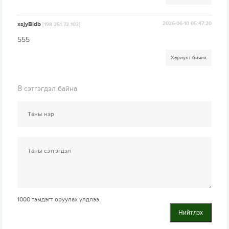
xsjyBldb
2026-06-10 05:47:20
[198.251.72.103]
555
Хариулт бичих
8
сэтгэгдэл байна
1000
тэмдэгт оруулах үлдлээ.
Нийтлэх