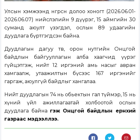
Улсын хэмжээнд өнгөрсөн долоо хоногт (2026.06.01-
2026.06.07) нийслэлийн 9 дүүрэг, 15 аймгийн 30
суманд аюулт үзэгдэл, ослын 89 удаагийн
дуудлага бүртгэгдсэн байна.
Дуудлагын дагуу төв, орон нутгийн Онцгой
байдлын байгууллагын алба хаагчид үүрэг
гүйцэтгэж, нийт 12 иргэний амь насыг авран
хамгаалж, утаажилтын бүсээс 167 иргэнийг
гаргаж, аюулгүй байдлыг хангалаа.
Нийт дуудлагын 74 нь обьектын гал түймэр, 15 нь
хүний үйл ажиллагаатай холбоотой ослын
дуудлага байна
гэж Онцгой байдлын ерөнхий
газраас мэдээллээ.