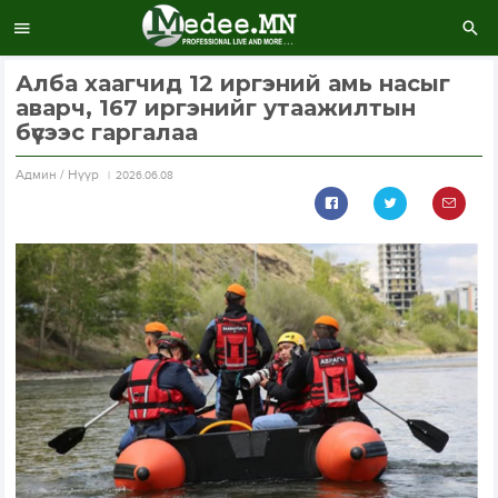
Алба хаагчид 12 иргэний амь насыг
аварч, 167 иргэнийг утаажилтын
бүсээс гаргалаа
Aдмин / Нүүр
2026.06.08