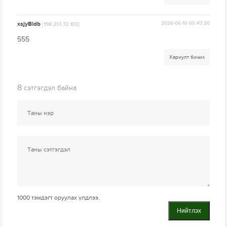
xsjyBldb
2026-06-10 05:47:20
[198.251.72.103]
555
Хариулт бичих
8
сэтгэгдэл байна
1000
тэмдэгт оруулах үлдлээ.
Нийтлэх