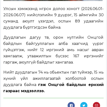
Улсын хэмжээнд өнгөрсөн долоо хоногт (2026.06.01-
2026.06.07) нийслэлийн 9 дүүрэг, 15 аймгийн 30
суманд аюулт үзэгдэл, ослын 89 удаагийн
дуудлага бүртгэгдсэн байна.
Дуудлагын дагуу төв, орон нутгийн Онцгой
байдлын байгууллагын алба хаагчид үүрэг
гүйцэтгэж, нийт 12 иргэний амь насыг авран
хамгаалж, утаажилтын бүсээс 167 иргэнийг
гаргаж, аюулгүй байдлыг хангалаа.
Нийт дуудлагын 74 нь обьектын гал түймэр, 15 нь
хүний үйл ажиллагаатай холбоотой ослын
дуудлага байна
гэж Онцгой байдлын ерөнхий
газраас мэдээллээ.