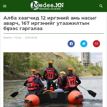
Алба хаагчид 12 иргэний амь насыг
аварч, 167 иргэнийг утаажилтын
бүсээс гаргалаа
Aдмин / Нүүр
2026.06.08