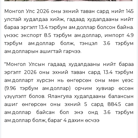
Монгол Улс 2026 оны эхний таван сард нийт 145
улстай худалдаа хийж, гадаад худалдааны нийт
бараа эргэлт 13.4 тэрбум ам.доллар болсон байна.
Үүнээс экспорт 8.5 тэрбум ам.доллар, импорт 4.9
тэрбум ам.доллар болж, тэнцэл 3.6 тэрбум
ам.долларын ашигтай гарчээ.
"Монгол Улсын гадаад худалдааны нийт бараа
эргэлт 2026 оны эхний таван сард 13.4 тэрбум
ам.долларт хүрсэн нь өнгөрсөн оны мөн үеэс
(9.96 тэрбум ам.доллар) орчим хувиар өссөн
үзүүлэлт болов. Ялангуяа худалдааны балансын
ашиг өнгөрсөн оны эхний 5 сард 884.5 сая
ам.доллар байсан бол энэ онд 3.6 тэрбум
ам.доллар болж, бараг 4 дахин өсчээ