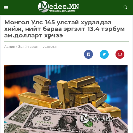
Монгол Улс 145 улстай худалдаа
хийж, нийт бараа эргэлт 13.4 тэрбум
ам.долларт хүрчээ
Aдмин / Эдийн засаг
2026.06.11