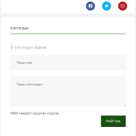
Сэтгэгдэл
0
сэтгэгдэл байна
1000
тэмдэгт оруулах үлдлээ.
Нийтлэх