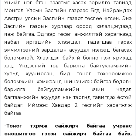
Үүнийг нэг бүтэн заалтыг хасах зорилго тавиад
Монгол Улсын Засгийн газраас Бүгд Найрамдах
Австри улсын Засгийн газарт төслөө өгсөн. Энэ
Засгийн газрын хурлаар ороод хэлэлцэгдээд
явж байгаа. Эдгээр төсөл амжилттай хэрэгжээд
явбал иргэдийн хүлээгдэл, гадагшаа гарах
эмчилгээний зардалын асуудал нэлээд багасах
боломжтой. Хүлээгдэл байхгүй болно гэж ярихад
хэцүү. Үндэсний төв барилга байгууламжийн
хувьд хуучирсан, бид тоног төхөөрөмжөө
боломжийн хэмжээнд шинэчилж байгаа бодовч
барилга байгууламжийн хүчин чадал
багтаамжийн асуудал нэн тэргүүнд тавигдах ёстой
байдаг. Иймээс Хавдар 2 төслийг хэрэгжүүлж
байгаа.
-Тоног төхөөрөмж сайжирч байгаа учраас
оношилгоо гэсэн сайжирч байгаа байх.