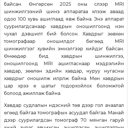
байсан. Өнгөрсөн 2025 оны сүүлээр MRI
шинжилгээний шинэ аппаратаа хүлээж аваад
одоо 100 хувь ашиглаад явж байна. Энэ аппарат
суурилагдсанаар хавдрын оношилгоонд нэн
чухал дэвшилт бий болсон. Хавдрыг зөвхөн
томографаар оношилдог бөгөөд MRI
шинжилгээг хувийн эмнэлгээр хийдэг байсан.
Өнөөдөр бид хавдрын шинжилгээ,
оношилгоонд MRI ашигласнаар мэдрэлийн
хавдар, зөөлөн эдийн хавдар, нуруу нугасны
хавдрыг оношилж илрүүлж байна. Мөн хавдрын
цар хүрээ үе шатыг тодорхойлох боломжтой
болоод ажиллаж байна.
Хавдар судлалын үндэсний төв дээр гол ачаалал
өгөөд байгаа томографын асуудал байгаа. Манай
дээр суурилагдсан томограф 70 мянган гаруй
хүний зураг авчихсан, ашигласан, ашиглалтын