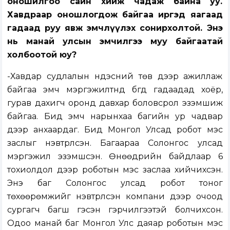
оношилгоо сайн хийж чадаж байна уу.
Хавдраар оношлогдож байгаа иргэд яагаад
гадаад руу явж эмчлүүлэх сонирхолтой. Энэ
нь манай улсын эмчилгээ муу байгаатай
холбоотой юу?
-Хавдар судлалын үндэсний төв дээр ажиллаж
байгаа эмч мэргэжилтнүүд бүгд гадаадад хоёр,
гурав дахигч оронд давхар боловсрол эзэмшиж
байгаа. Бид эмч нарынхаа багийн ур чадвар
дээр анхаардаг. Бид Монгол Улсад робот мэс
заслыг нэвтрүүлсэн. Багаараа Солонгос улсад
мэргэжил эзэмшсэн. Өнөөдрийн байдлаар 6
тохиолдол дээр роботын мэс заслаа хийчихсэн.
Энэ баг Солонгос улсад робот тоног
төхөөрөмжийг нэвтрүүлсэн компани дээр очоод
сургагч багш гэсэн гэрчилгээтэй болчихсон.
Одоо манай баг Монгол Улс даяар роботын мэс