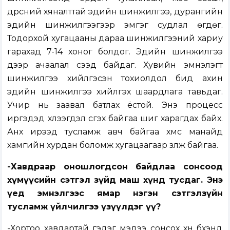
дүрсний хяналттай эдийн шинжилгээ, дурангийн
эдийн шинжилгээгээр эмгэг судлал өгдөг.
Тодорхой хугацааны дараа шинжилгээний хариу
гарахад 7-14 хоног болдог. Эдийн шинжилгээ
дээр ачаалал үүсээд байдаг. Хувийн эмнэлэгт
шинжилгээ хийлгэсэн тохиолдол бид ахин
эдийн шинжилгээ хийлгэх шаардлага тавьдаг.
Учир нь заавал батлах ёстой. Энэ процесс
иргэдэд хүлээгдэл үүсгэх байгаа шиг харагдах байх.
Анх ирээд тусламж авч байгаа хүмүүс манайд
хамгийн хурдан боломж хугацаагаар үзүүлж байгаа.
-Хавдраар оношлогдсон байдлаа сонсоод
хүмүүсийн сэтгэл зүйд маш хүнд тусдаг. Энэ
үед эмнэлгээс ямар нэгэн сэтгэлзүйн
тусламж үйлчилгээ үзүүлдэг үү?
-Хортоо хавдартай гэдэг мэдээ сонсох хүн бүхэнд