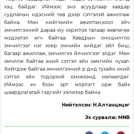
хэцүү байдаг. Иймээс энэ асуудлаар хавдар
судлалын үндэсний төв дээр сэтгэлзүй ажиллаж
байна. Мөн нийгмийн ажилтан,хоол зүйч
эмчилгээний дараа юу хэрэглэх талаар зөвлөгөө
мэдээлэл өгч байгаа. Хавдрын оношилгоо
эмчилгээг нэг хоёр эмчийн хийдэг зүйл биш,
багаар ажиллаж, эмчилгээ үйлчилгээг үзүүлдэг. Мөн
эмчлүүлж байгаа хүний сэтгэл зүйн хамгийн чухал.
Хийгдэж байгаа эмчилгээний үр дүнд тухайн хүний
сэтгэл зүйн тодорхой хэмжээнд нөлөөлдөг.
Иймээс хүн бүхэн эрт илрүүлэгт орж байх
шаардлагатай гэдгийг хэлмээр байна.
Нийтэлсэн:
Н.Алтанцэцэг
Эх сурвалж: MNB