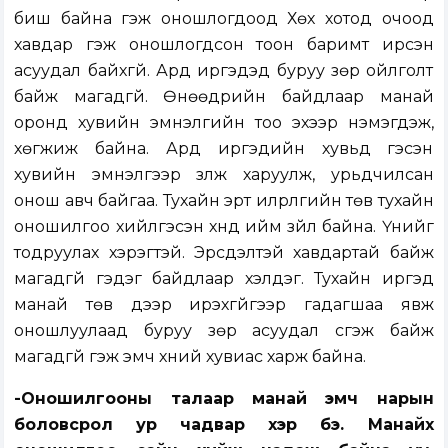
биш байна гэж оношлогдоод Хөх хотод очоод
хавдар гэж оношлогдсон тоон баримт ирсэн
асуудал байхгүй. Ард иргэдэд буруу зөрүү ойлголт
байж магадгүй. Өнөөдрийн байдлаар манай
оронд хувийн эмнэлгийн тоо эхээр нэмэгдэж,
хөгжиж байна. Ард иргэдийн хувьд гэсэн
хувийн эмнэлгээр үзүүлж харуулж, урьдчилсан
онош авч байгаа. Тухайн эрт илрүүлгийн төв тухайн
оношилгоо хийлгэсэн хүнд ийм зүйл байна. Үүнийг
тодруулах хэрэгтэй. Эрсдэлтэй хавдартай байж
магадгүй гэдэг байдлаар хэлдэг. Тухайн иргэд
манай төв дээр ирэхгүйгээр гадагшаа явж
оношлуулаад буруу зөрүү асуудал үүсгэж байж
магадгүй гэж эмч хүний хувиас харж байна.
-Оношилгооны талаар манай эмч нарын
боловсрол ур чадвар хэр бэ. Манайх