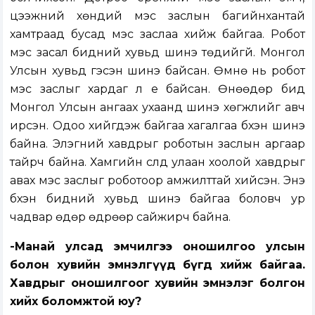
цээжний хөндий мэс заслын багийнхантай
хамтраад бусад мэс заслаа хийж байгаа. Робот
мэс засал бидний хувьд шинэ төдийгүй. Монгол
Улсын хувьд гэсэн шинэ байсан. Өмнө нь робот
мэс заслыг хардаг л үе байсан. Өнөөдөр бид
Монгол Улсын ангаах ухаанд шинэ хөгжлийг авч
ирсэн. Одоо хийгдэж байгаа хагалгаа бүхэн шинэ
байна. Элэгний хавдрыг роботын заслын аргаар
тайрч байна. Хамгийн сүүлд улаан хоолой хавдрыг
авах мэс заслыг роботоор амжилттай хийсэн. Энэ
бүхэн бидний хувьд шинэ байгаа боловч ур
чадвар өдөр өдрөөр сайжирч байна.
-Манай улсад эмчилгээ оношилгоо улсын
болон хувийн эмнэлгүүд бүгд хийж байгаа.
Хавдрыг оношилгоог хувийн эмнэлэг болгон
хийх боломжтой юу?