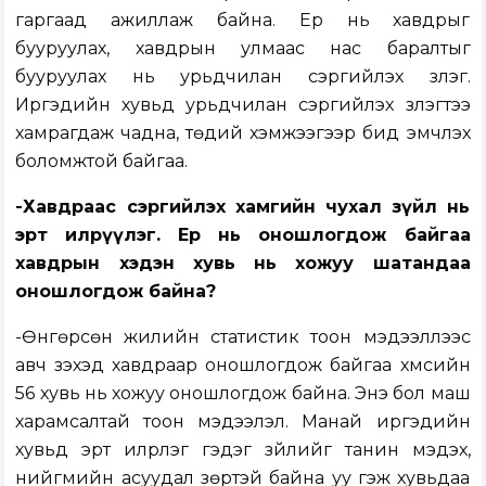
гаргаад ажиллаж байна. Ер нь хавдрыг
бууруулах, хавдрын улмаас нас баралтыг
бууруулах нь урьдчилан сэргийлэх үзлэг.
Иргэдийн хувьд урьдчилан сэргийлэх үзлэгтээ
хамрагдаж чадна, төдий хэмжээгээр бид эмчлэх
боломжтой байгаа.
-Хавдраас сэргийлэх хамгийн чухал зүйл нь
эрт илрүүлэг. Ер нь оношлогдож байгаа
хавдрын хэдэн хувь нь хожуу шатандаа
оношлогдож байна?
-Өнгөрсөн жилийн статистик тоон мэдээллээс
авч үзэхэд хавдраар оношлогдож байгаа хүмүүсийн
56 хувь нь хожуу оношлогдож байна. Энэ бол маш
харамсалтай тоон мэдээлэл. Манай иргэдийн
хувьд эрт илрүүлэг гэдэг зүйлийг танин мэдэх,
нийгмийн асуудал зөрүүтэй байна уу гэж хувьдаа