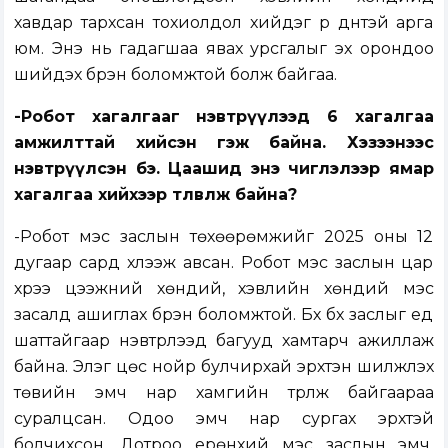
хавдар тархсан тохиолдол хийдэг үр дүнтэй арга
юм. Энэ нь гадагшаа явах урсгалыг эх орондоо
шийдэх бүрэн боломжтой болж байгаа.
-Робот хагалгааг нэвтрүүлээд 6 хагалгаа
амжилттай хийсэн гэж байна. Хэзээнээс
нэвтрүүлсэн бэ. Цаашид энэ чиглэлээр ямар
хагалгаа хийхээр төлөвлөж байна?
-Робот мэс заслын төхөөрөмжийг 2025 оны 12
дугаар сард хүлээж авсан. Робот мэс заслын цар
хүрээ цээжний хөндий, хэвлийн хөндий мэс
засалд ашиглах бүрэн боломжтой. Бүх бүх заслыг үед
шаттайгаар нэвтрүүлээд багууд хамтарч ажиллаж
байна. Элэг цөс нойр булчирхай эрхтэн шилжүүлэх
төвийн эмч нар хамгийн түрүүлж байгаараа
суралцсан. Одоо эмч нар сургах эрхтэй
болчихсон. Дотроо ерөнхий мэс заслын эмч,