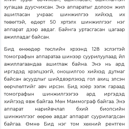
хугацаа дуусчихсан. Энэ аппаратыг долоон жил
ашигласан учраас шинжилгээ хийхэд их
төвөгтэй, өдөрт 50 хүртэлх шинжилгээг нэг
аппарат дээр авдаг. Байнга уртасгасан цагаар
ажилладаг байсан.
Бид өнөөдөр төслийн хүрээнд 128 зүслэгтэй
томографын аппаратаа шинээр суурилуулаад үйл
ажиллагаандаа ашиглаж байна. Энэ нь ард
иргэдэд хүрэлцээгүй, оношилгоо хийхэд дутмаг
байсан асуудлыг шийдвэрлэхэд гол ахиц үзүүлсэн
өөрчлөлтийг авч ирсэн. Бид хоёр ээлж гараад
томографын шинжилгээгээ ард иргэдэд
хийгээд явж байгаа. Мөн Маммограф байгаа. Энэ
аппарат нарийвчлал бүхий биопсийн
шинжилгээг өөрөө авдаг аппарат суурилагдсан
байгаа. Өмнө Бид нэг том хөхний рентген