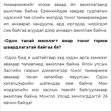
төхөөрөмжийг хүлээж аваад үйл ажиллагаанд
ашиглаж байна. Ерөнхийдөө хавдар судлалын
үндэсний төв сүүлийн жилүүдэд тоног төхөөрөмждөө
илүү анхаарал хандуулж, ард иргэдэд чирэгдэл
үүсэж байгаа асуудал дээр анхаарч ажиллаж байна.
-Одоо
танай эмнэлэгт ямар тоног төхөөрөмж
шаардлагатай байгаа бэ?
-Одоо бид үе шаттайгаар хэд хэдэн арга хэмжээг
авахаар төлөвлөөд ажиллаж байна. Япон улсын
Засгийн газрын дэмжлэгээр тоног төхөөрөмж
авахаар төсөл хөтөлбөр явуулсан. Одоо
хэлэлцээрийн шатандаа явж байна. Мөн
мэдрэлийн мэс заслын төвийг байгуулахаар
ажиллаж байна. Монгол Улсад эмчлэгддэггүй 26
өвчин байдаг.