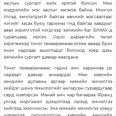
заслын сургалт хийх эрхтэй болсон. Мөн
мэдрэлийн мэс заслыг хөгжүүлж байна. Монгол
Улсад эмчлэгдэхгүй байгаа өвчний жагсаалтаас
нэгийг хасах буюу тархины гүнд байгаа хавдрыг
авах зорилготой нэгдүгээр ээлжийн баг БНХАУ-д
суралцаад ирсэн. Одоо дараагийн төсөл
хэрэгжихэд тоног төхөөрөмжөө хүлээж аваад бүрэн
хүчин чадлаар ашигладаг болоход хоёр дахь
ээлжийн сургалт давхар явагдана
Тоног төхөөрөмжөөс гадна эмч нарынхаа ур
чадварт давхар анхаардаг. Мөн хэвлийн
хөндийн дулааны аргаар химийн эмчилгээ
хийдэг шинэ технологийг өнгөрсөн гуравдугаар
сард нэвтэрсэн. Манай эмч нар багаараа Франц
улсад мэргэжил дээшлүүлээд ирээд эмчилгээ
хийгээд эхэлчихсэн. Энэ химийн эмчилгээ хожуу
шатандаа оношлогдсон хэвлийн хөндийд