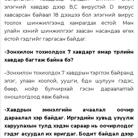
элэгний хавдар дээр В,С вирустэй D вирус
хавсарсан байвал 18 дээшээ бол элэгний вирус
тоолох шинжилгээнд хамрагдах ёстой. Мөн
улайн хүзүүний шинжилгээг заасан насандаа өгөх
ёстой гэдгийг гаргасан байдаг.
-Зонхилон тохиолдох 7 хавдарт
ямар төрлийн
хавдар багтаж байна бэ?
–Зонхилон тохиолдох 7 хавдрын тэргүүлэх байранд
элэг, улаан хоолой, уушги, бүдүүн шулуун гэдэс,
бөөр, нойр булчирхай гэсэн дараалалтай
оношлогдоод явж байна.
-Хавдрын эмнэлгийн ачаалал оочир
дараалал хэр байдаг. Иргэдийн хувьд үзүүлж
харуулахын тулд хэдэн сараар нь оочирлодог
гэдэг асуудал их яригдаг. Бодит байдал дээр