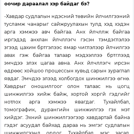
оочир дараалал хэр байдаг бэ?
-Хавдар судлалын үндэсний төвийн үйлчилгээний
тусламж чанарыг сайжруулахын тулд хэд хэдэн
арга хэмжээ авч байгаа. Анх үйлчлүүлж байгаа
иргэдэд анхлан үйлчлүүлэгч гэсэн тэмдэглэлээ
зүүгээд цахим бүртгэлээс ямар чиглэлээр үйлчилгээ
авах гэж байгаа талаар мэдээллээ бүртгүүлээд
эмчдээ үзүүлэх цагаа авна. Анх үйлчлүүлэгч ирсэн
өдрөөс хойшоо процессын хувьд сарын зураглал
явдаг. Эмчдээ үзүүлээд холбогдох шинжилгээ өгнө.
Хавдрыг оношилгоог олон талаас нь цогц
шинжилгээ хийж байж, хортой хоргүй гэдгийг
нотлох арга хэмжээ явагдаг. Тухайлбал,
томографик, дурангийн шинжилгээ гэх мэт
хийдэг. Эхний шинжилгээгээр хавдартай байна
гэдэг асуудал байхад дараа нь эмгэг судлалын
шинжилгээнд ордог. Тухайлбал, мэс засал,