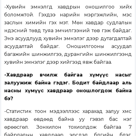
-Хувийн эмнэлгүүд хавдрын оношилгоо хийх
боломжтой. Гэхдээ нарийн мэргэжлийн, мэс
заслын химийн гэх мэт. Мөн хавдар судлалын
үндэсний төвд туяа эмчилгээний төв гэж байдаг.
Энэ асуудлууд хувийн эмнэлэг дээр дутагдалтай
асуудалтай байдаг. Оношилгооны асуудал
багажийн шинжилгээ, дурангийн шинжилгээнүүд
хувийн эмнэлэг дээр хийгээд явж байгаа.
-Хавдраар өвчилж байгаа хүмүүс насыг
залуужиж байна гэдэг. Бодит байдлаар аль
насны хүмүүс хавдраар оношлогдож байна
бэ?
-Статистик тоон мэдээллээс харахад залуу хүмүүс
хавдраар өвдөөд байна уу гэвэл бас нэг
өрөөсгөл. Зонхилон тохиолдож байгаа 7
байрлалын хавдраар эрсдэл бүлгийн бүлэг,