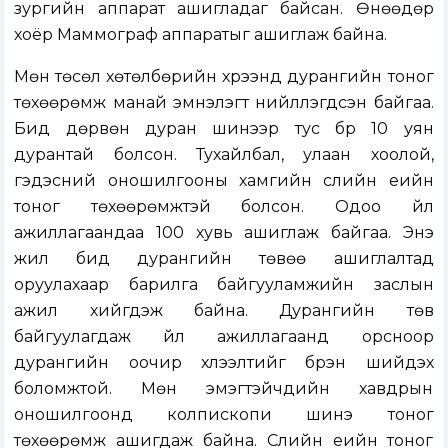
зургийн аппарат ашигладаг байсан. Өнөөдөр
хоёр Маммограф аппаратыг ашиглаж байна.
Мөн төсөл хөтөлбөрийн хүрээнд дурангийн тоног
төхөөрөмж манай эмнэлэгт нийлүүлэгдсэн байгаа.
Бид дөрвөн дуран шинээр тус бүр 10 уян
дурантай болсон. Тухайлбал, улаан хоолой,
гэдэсний оношилгооны хамгийн сүүлийн үеийн
тоног төхөөрөмжтэй болсон. Одоо үйл
ажиллагаандаа 100 хувь ашиглаж байгаа. Энэ
жил бид дурангийн төвөө ашиглалтад
оруулахаар барилга байгууламжийн заслын
ажил хийгдэж байна. Дурангийн төв
байгуулагдаж үйл ажиллагаанд орсноор
дурангийн оочир хүлээлтийг бүрэн шийдэх
боломжтой. Мөн эмэгтэйчүүдийн хавдрын
оношилгоонд колпископи шинэ тоног
төхөөрөмж ашигдаж байна. Сүүлийн үеийн тоног