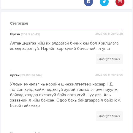
Сэтгэгдэл
Иргэн
2026-06-11 21:42:38
[202.9.40.43]
Алтанцэцэгээ ийм их алдаатай бичих юм бол ярилцлага
аваад хэрэггүй. Нэрийн хор хүний бичсэнийг л унш
Хариулт бичих
иргэн
2026-06-11 10:45:06
[59.153.86.144]
Улсын эмнэлэг нь нарийн шинжилгээгээр насаар НД
төлсөн хүнд хийж чадахгүй хувийн эмнэлэг рүү явуулж
байхад хавдар ихсэхгүй байх арга үгүй шүү дээ. Аль
хэзээний л ийм байсан. Одоо бахь байдгаараа л байх юм.
Ёстой гайхмаар
Хариулт бичих