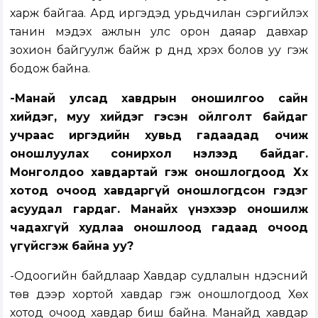
харж байгаа. Ард иргэдэд урьдчилан сэргийлэх
танин мэдэх ажлын улс орон даяар давхар
зохион байгуулж байж үр дүнд хүрэх болов уу гэж
бодож байна.
-Манай улсад хавдрын оношилгоо сайн
хийдэг, муу хийдэг гэсэн ойлголт байдаг
учраас иргэдийн хувьд гадаадад очиж
оношлуулах сонирхол нэлээд байдаг.
Монголдоо хавдартай гэж оношлогдоод Хөх
хотод очоод хавдаргүй оношлогдсон гэдэг
асуудал гардаг. Манайх үнэхээр оношилж
чадахгүй худлаа оношлоод гадаад очоод
үгүйсгэж байна уу?
-Одоогийн байдлаар Хавдар судлалын үндэсний
төв дээр хортой хавдар гэж оношлогдоод Хөх
хотод очоод хавдар биш байна. Манайд хавдар