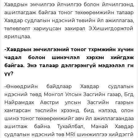
Хавдрын эмчилгээ үйлчилгээ болон үйлчилгээнд
ашиглагдаж байгаа тоног төхөөрөмжийн талаар
Хавдар судлалын үндэсний төвийн үйл ажиллагаа,
төлөвлөлт хариуцсан захирал Э.Хишигдоржтой
ярилцлаа.
-Хавдрын эмчилгээний тоног төхөөрөмжийн хүчин
чадал болон шинэчлэл хэрхэн хийгдэж
байгаа. Энэ талаар дэлгэрэнгүй мэдээлэл өгнө
үү?
-Өнөөдрийн байдлаар Хавдар судлалын
үндэсний төвд Монгол Улсын Засгийн газар, Бүгд
Найрамдах Австри улсын Засгийн газрын
хамтарсан төслийн хүрээнд бид нэлээд олон
шинэ тоног төхөөрөмжийг авч үйл ажиллагаандаа
ашиглаж байна. Тухайлбал, Манай Хавдар
судлалын үндэсний төв MRI шинжилгээ хийдэггүй