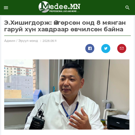
Э.Хишигдорж: Өнгөрсөн онд 8 мянган
гаруй хүн хавдраар өвчилсөн байна
Aдмин / Эрүүл мэнд
2026.06.11