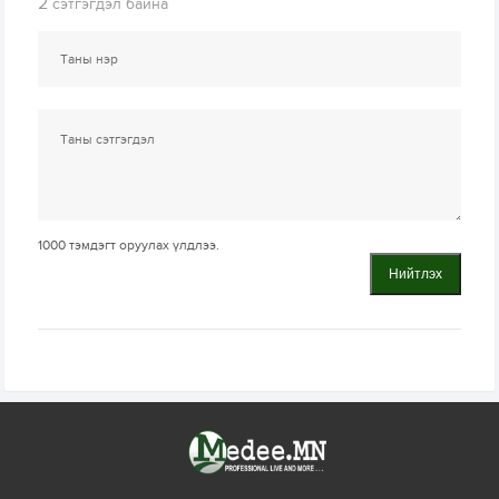
2
сэтгэгдэл байна
1000
тэмдэгт оруулах үлдлээ.
Нийтлэх