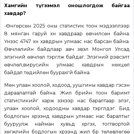
Хамгийн түгээмэл оношлогдож байгаа
хавдар?
-Өнгөрсөн 2025 оны статистик тоон мэдээллээр
8 мянган гаруй хүн хавдраар өвчилсөн байна.
Үүнээс 4747 хүн хавдрын улмаас нас барсан байна.
Өвчлөлийн байдлаар авч үзвэл Монгол Улсад
элэгний өвчлөл тэргүүлж байдаг. Элэгний үрэвсэлт
өвчлөл,вирусийн улмаас хавдрын нөхцөл
байдал төдийлөн буурахгүй байна.
Мөн улаан хоолой, ходоод, уушгины хавдар гэсэн
дараалалтай байна. Жил бүрийн тоон баримт
статистикийг харж үзэхээр нас баралтаар элэг,
улаан хоолой, ходоодны хавдар тэргүүлдэг. Бид
бодлогын хүрээнд хавдрын улмаас нас баралтыг
бууруулж найман хувьд хүргэх, тогтвортой
хөгжлийн бодлогын хүрээнд жил бүр төлөвлөгөө