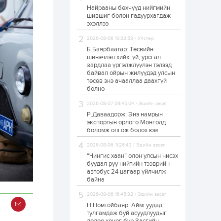
Найрааны бөхчүүд нийгмийн
Худалдагч
шившиг болон гадуурхагдаж
Н.Амарзаяа:
эхэллээ
Дэлгүүрийн 32
хуудастай өрийн
дэвтэр долоо хоногт
2026-08-06 10:32:53 / Улстөр
л дүүрдэг
Б.Баярбаатар: Төсвийн
1 өдөр
0
0
шинэчлэл хийхгүй, урсгал
Б.Хулан дэлхийн
зардлаа үргэлжлүүлэн тэлээд
аварга боллоо
байвал ойрын жилүүдэд улсын
төсөв энэ ачааллаа даахгүй
болно
1 өдөр
0
0
2026-08-07 09:45:04 / Эдийн засаг
Р.Даваадорж: Энэ намрын
Р.Даваадорж: Энэ
намрын экспортын
экспортын орлого Монголд
орлого Монголд
боломж олгож болох юм
боломж олгож болох
юм
2026-08-06 11:26:43 / Эдийн засаг
1 өдөр
0
2
“Чингис хаан” олон улсын нисэх
буудал руу нийтийн тээврийн
Автомашины улсын
автобус 24 цагаар үйлчилж
дугаар сондгой
байна
тоогоор төгссөн бол
өнөөдөр шатахуун
авна
2026-08-06 16:45:32 / Эдийн засаг
Н.Номтойбаяр: Аймгуудад
1 өдөр
0
0
тулгамдаж буй асуудлуудыг
Н.Номтойбаяр: