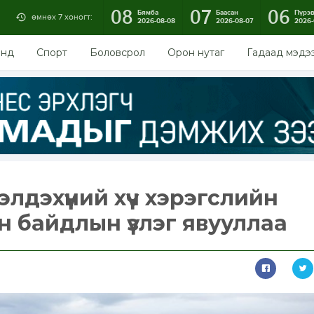
08
07
06
Бямба
Баасан
Пүрэ
өмнөх 7 хоногт:
2026-08-08
2026-08-07
2026-
энд
Спорт
Боловсрол
Орон нутаг
Гадаад мэдэ
элдэхүүний хүч хэрэгслийн
н байдлын үзлэг явууллаа