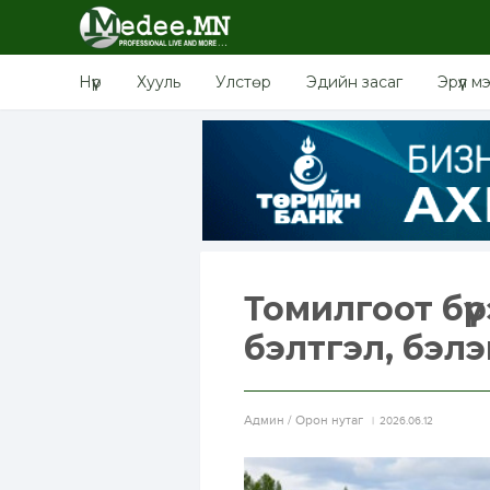
Нүүр
Хууль
Улстөр
Эдийн засаг
Эрүүл м
Томилгоот бүр
бэлтгэл, бэлэ
Aдмин / Орон нутаг
2026.06.12