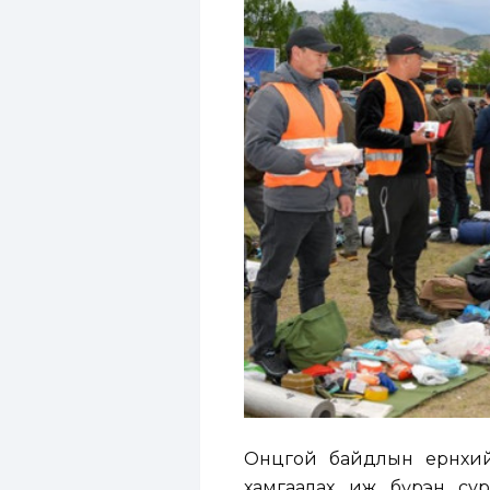
Онцгой байдлын ерөнхий
хамгаалах иж бүрэн сургу