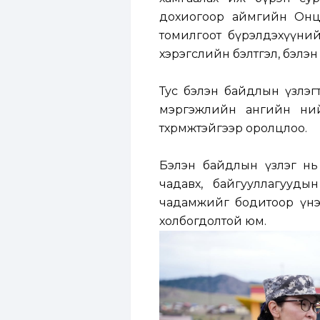
дохиогоор аймгийн Онцг
томилгоот бүрэлдэхүүний
хэрэгслийн бэлтгэл, бэлэн
Тус бэлэн байдлын үзлэг
мэргэжлийн ангийн нийт
төхөөрөмжтэйгээр оролцлоо.
Бэлэн байдлын үзлэг нь
чадавх, байгууллагууды
чадамжийг бодитоор үнэл
холбогдолтой юм.