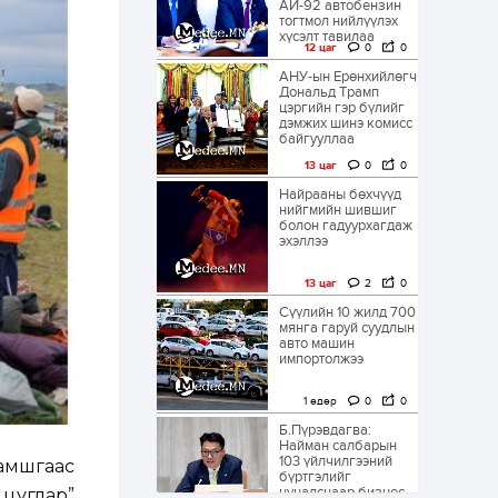
АИ-92 автобензин
тогтмол нийлүүлэх
хүсэлт тавилаа
12 цаг
0
0
АНУ-ын Ерөнхийлөгч
Дональд Трамп
цэргийн гэр бүлийг
дэмжих шинэ комисс
байгууллаа
13 цаг
0
0
Найрааны бөхчүүд
нийгмийн шившиг
болон гадуурхагдаж
эхэллээ
13 цаг
2
0
Сүүлийн 10 жилд 700
мянга гаруй суудлын
авто машин
импортолжээ
1 өдөр
0
0
Б.Пүрэвдагва:
Найман салбарын
103 үйлчилгээний
амшгаас
бүртгэлийг
цуцалснаар бизнес
 цуглар”