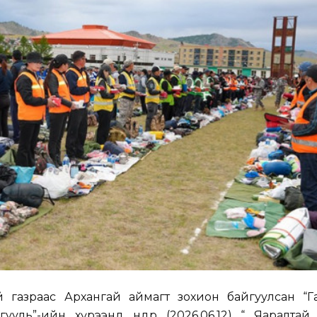
 газраас Архангай аймагт зохион байгуулсан “Г
уль”-ийн хүрээнд өнөөдөр (2026.06.12) “ Яаралтай