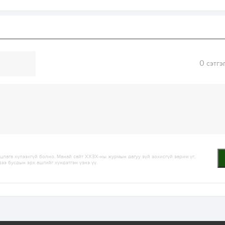
0
сэтгэ
лага хүлээхгүй болно. Манай сайт ХХЗХ-ны журмын дагуу зүй зохисгүй зарим үг,
дээ бусдын эрх ашгийг хүндэтгэн үзнэ үү.