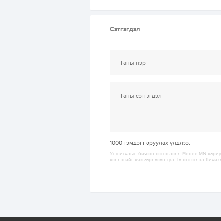
Сэтгэгдэл
1000
тэмдэгт оруулах үлдлээ.
Уншигчдын бичсэн сэтгэгдэлд Medee.MN хариуц
хэллэгийг хязгаарласан тул Та сэтгэгдэл бичих