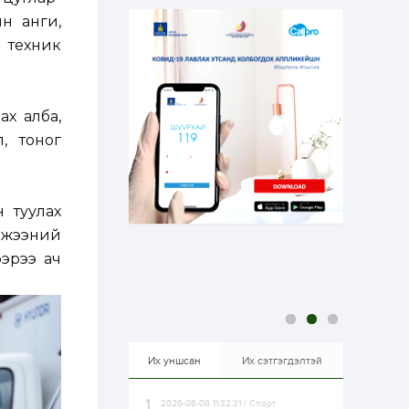
эрхлэхэд таатай...
1 өдөр
1
0
н анги,
Долдугаар сард
н техник
709.503 зөрчил
бүртгэгджээ
ах алба,
1 өдөр
0
0
Цалинтай ээжийн 50
, тоног
мянган төгрөгийн
тэтгэмжийг 500
мянгад хүргэх
өргөдөлд санал авч
эхэлжээ
 туулах
1 өдөр
2
0
мжээний
Б.Түмэн-Өлзий: Олон
улсад хуримтлуулсан
эрээ ач
мэдлэг, туршлагаа эх
орныхоо хөгжилд
зориулна
1 өдөр
0
0
Алтны үнэ дөрвөн
улирал дараалан
өсөж байна
Их уншсан
Их сэтгэгдэлтэй
2026-08-08 11:32:31 / Спорт
1 өдөр
0
0