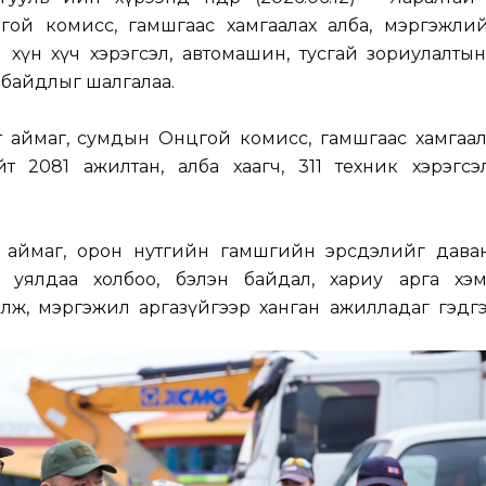
ой комисс, гамшгаас хамгаалах алба, мэргэжлий
 хүн хүч хэрэгсэл, автомашин, тусгай зориулалты
 байдлыг шалгалаа.
т аймаг, сумдын Онцгой комисс, гамшгаас хамгаал
 2081 ажилтан, алба хаагч, 311 техник хэрэгсэл
 аймаг, орон нутгийн гамшгийн эрсдэлийг даван
н уялдаа холбоо, бэлэн байдал, хариу арга хэ
ж, мэргэжил аргазүйгээр ханган ажилладаг гэдгэ