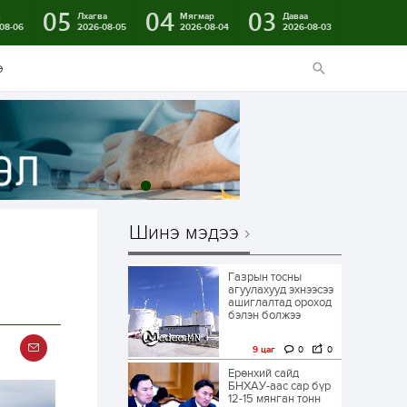
05
04
03
в
Лхагва
Мягмар
Даваа
08-06
2026-08-05
2026-08-04
2026-08-03
э
Шинэ мэдээ
Газрын тосны
агуулахууд эхнээсээ
ашиглалтад ороход
бэлэн болжээ
9 цаг
0
0
Ерөнхий сайд
БНХАУ-аас сар бүр
12-15 мянган тонн