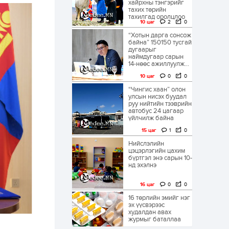
хайрхны тэнгэрийг
тахих төрийн
тахилгад оролцлоо
10 цаг
2
0
“Хотын дарга сонсож
байна” 150150 тусгай
дугаарыг
наймдугаар сарын
14-нөөс ажиллуулж...
10 цаг
0
0
“Чингис хаан” олон
улсын нисэх буудал
руу нийтийн тээврийн
автобус 24 цагаар
үйлчилж байна
15 цаг
1
0
Нийслэлийн
цэцэрлэгийн цахим
бүртгэл энэ сарын 10-
нд эхэлнэ
16 цаг
0
0
16 төрлийн эмийг нэг
эх үүсвэрээс
худалдан авах
журмыг баталлаа