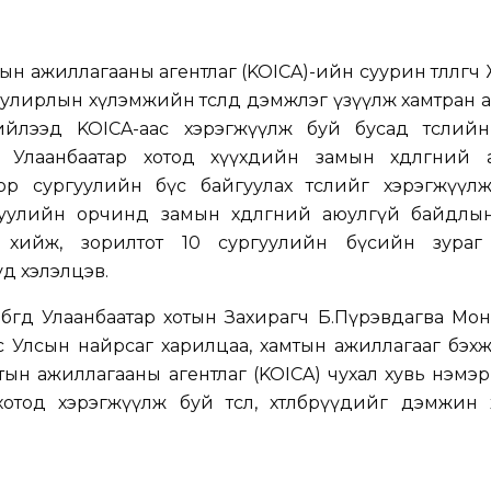
 ажиллагааны агентлаг (KOICA)-ийн суурин төлөөлөгч
өн улирлын хүлэмжийн төсөлд дэмжлэг үзүүлж хамтран
ийлээд KOICA-аас хэрэгжүүлж буй бусад төслийн
, Улаанбаатар хотод хүүхдийн замын хөдөлгөөний 
ор сургуулийн бүс байгуулах төслийг хэрэгжүүлж
уулийн орчинд замын хөдөлгөөний аюулгүй байдлын
 хийж, зорилтот 10 сургуулийн бүсийн зураг 
д хэлэлцэв.
өгөөд Улаанбаатар хотын Захирагч Б.Пүрэвдагва Мон
 Улсын найрсаг харилцаа, хамтын ажиллагааг бэхж
ын ажиллагааны агентлаг (KOICA) чухал хувь нэмэ
 хотод хэрэгжүүлж буй төсөл, хөтөлбөрүүдийг дэмжин