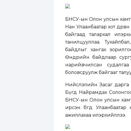
БНСУ-ын Олон улсын хамтын
Нан Улаанбаатар хот дөрв
байгаад талархал илэрх
танилцууллаа. Тухайлбал
байдлыг хангах зорилго
Өнөөдрийн байдлаар сург
нарийвчилсан судалгаа
боловсруулж байгааг талуу
Нийслэлийн Засаг дарга б
Бүгд Найрамдах Солонгос
БНСУ-ын Олон улсын хамт
ирсэн бөгөөд Улаанбаатар
ажиллахаа илэрхийллээ.