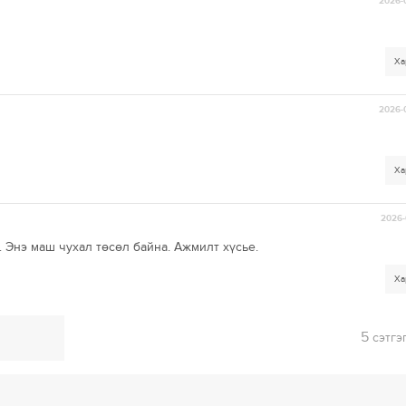
2026-
Ха
2026-
Ха
2026-
. Энэ маш чухал төсөл байна. Ажмилт хүсье.
Ха
5
сэтгэ