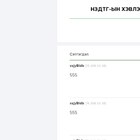
НЗДТГ-ЫН ХЭВЛЭ
Сэтгэгдэл
xsjyBldb
[74.208.53.38]
555
xsjyBldb
[74.208.53.38]
555