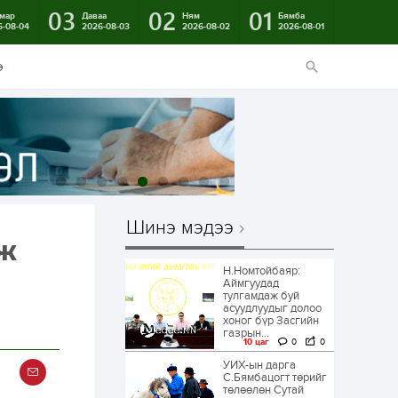
03
02
01
мар
Даваа
Ням
Бямба
6-08-04
2026-08-03
2026-08-02
2026-08-01
э
Шинэ мэдээ
мж
Н.Номтойбаяр:
Аймгуудад
тулгамдаж буй
а
асуудлуудыг долоо
хоног бүр Засгийн
газрын...
10 цаг
0
0
УИХ-ын дарга
С.Бямбацогт төрийг
төлөөлөн Сутай