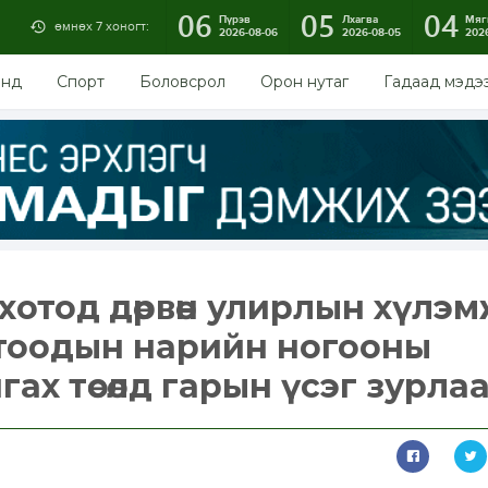
06
05
04
Пүрэв
Лхагва
Мяг
өмнөх 7 хоногт:
2026-08-06
2026-08-05
202
энд
Спорт
Боловсрол
Орон нутаг
Гадаад мэдэ
хотод дөрвөн улирлын хүлэ
отоодын нарийн ногооны
гах төсөлд гарын үсэг зурла