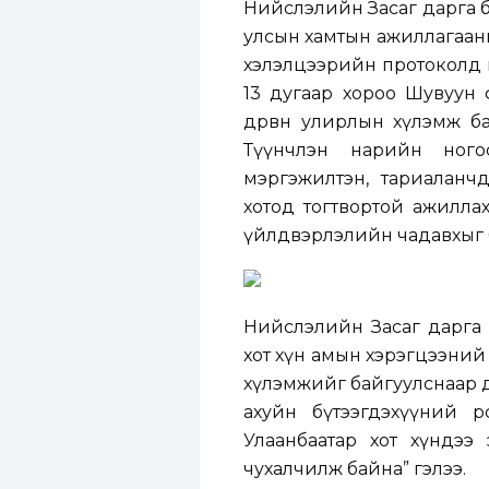
Нийслэлийн Засаг дарга б
улсын хамтын ажиллагааны 
хэлэлцээрийн протоколд г
13 дугаар хороо Шувуун
дөрвөн улирлын хүлэмж ба
Түүнчлэн нарийн ного
мэргэжилтэн, тариаланчд
хотод тогтвортой ажилла
үйлдвэрлэлийн чадавхыг б
Нийслэлийн Засаг дарга б
хот хүн амын хэрэгцээний
хүлэмжийг байгуулснаар д
ахуйн бүтээгдэхүүний өр
Улаанбаатар хот хүндээ
чухалчилж байна” гэлээ.