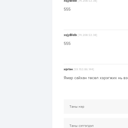
xsjyBldb
[74.208.53.38]
555
xsjyBldb
[74.208.53.38]
555
иргэн
[59.153.86.144]
Ямар сайхан төсөл хэрэгжих нь вэ