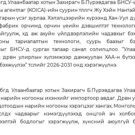
өгөөд Улаанбаатар хотын Захирагч Б.Пүрэвдагва БНСУ
агентлаг (KOICA)-ийн суурин төлөөлөгч Жу Хэйн Нантай
арын үсэг зурлаа. Хэлэлцээрийн хүрээнд Хан-Уул 
 фабрик орчимд орчин үеийн дэвшилтэт технолог
йгуулж, хөдөө аж ахуйн үйлдвэрлэлийн чадавхыг бэ
оны тариалалтын технологи, суурь баазыг бэ
ыг БНСУ-д сургах талаар санал солилцлоо. “Улаа
х дөрвөн улирлын хүлэмжээр дамжуулан ХАА-н бүтэ
эхжүүлэх” төслийг 2026-2031 онд хэрэгжүүлнэ.
өгөөд Улаанбаатар хотын Захирагч Б.Пүрэвдагва Ула
 нарийн ногооны ихэнхийг импортоор авдаг. Дөрвөн
отоодын нарийн ногооны хэрэгцээг хангах, Монголын 
сөлдөх чадварыг нэмэгдүүлэхэд онцгой ач холбог
 ээлтэй бодлогыг хэрэгжүүлж, хүнсний аюулгүй 