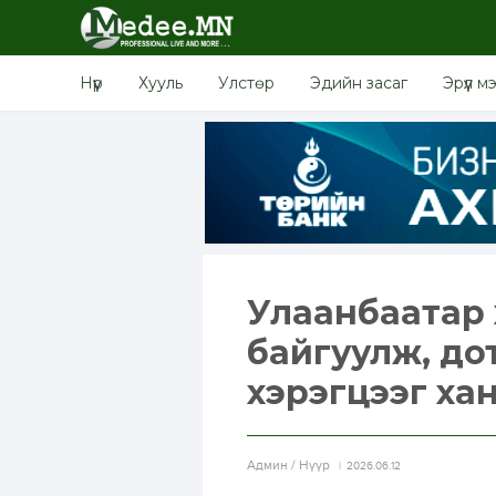
Нүүр
Хууль
Улстөр
Эдийн засаг
Эрүүл м
Улаанбаатар 
байгуулж, д
хэрэгцээг хан
Aдмин / Нүүр
2026.06.12