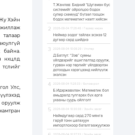
Т.Жанлав: Бидний "Шугаман бус
ЗГ: Автобензин,
системийг ойролцоо бодох
дизель түлшний
супер схемүүд" бүтээл тооцон
онцгой албан
татварыг тэглэлээ
 Жу Хэйн
бодох математикт нээлт хийсэн
 ажиллаж
2026-08-04 17:26:48 / Гадаад мэдээ
1 өдөр
2
0
 талаар
Неймар зодог тайлах эсэхээ 12
З.Мэндсайхан:
дугаар сард шийднэ
Хүнсний нөөцийг
аюулгүй
бэлтгэх агуулах,
2026-08-04 10:08:29 / Улстөр
 байна.
зоорь бэлтгэх ААН-
үүдэд хөнгөлөлттэй
Д.Батлут: “Зэв” сумны
 нөхцөлд
зээл олгоно
үйлдвэрийг ашиглалтад оруулж,
1 өдөр
1
0
гурван нэр төрлийг үйлдвэрлэн
төслийг
дотоодын хэрэгцээнд нийлүүлж
Европ дахь
монголчуудын
эхэлсэн
соёлын наадам
боллоо
2026-08-04 11:28:33 / Боловсрол
гол Улс,
Б.Идэржавхлан: Математик бол
үүлэхэд
1 өдөр
2
0
амьдралд тулгарах бүх арга
ухааны суурь ойлголт
Өнгөрсөн сард
р оруулж
1,439.2 кг үнэт
2026-08-04 10:30:38 / Эдийн засаг
 хамтран
металл худалдан
авчээ
Наймдугаар сард 270 мянга
гаруй тонн шатахуун
импортлохоор баталгаажуулжээ
1 өдөр
0
0
Б.Найдалаа: Энэ
2026-08-04 10:37:33 / Эдийн засаг