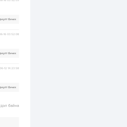
хэрэгжилт,
06-16 03:52:09
амлалтаас илүү
бодит үр дүн чухал
2 өдөр
0
0
риулт бичих
Неймар зодог тайлах
эсэхээ 12 дугаар сард
шийднэ
06-16 03:52:08
2 өдөр
0
3
Нийслэлийн 30
риулт бичих
дугаар сургуулийг 10
дугаар сарын 1-нд
ашиглалтад оруулна
06-12 14:23:58
2 өдөр
0
0
Морингийн давааны
замаас “Барилгын
риулт бичих
хатуу хог хаягдал
дахин боловсруулах
үйлдвэр” хүртэлх 1.5...
гдэл байна
2 өдөр
0
0
COP17 хурлын үеэр 5
дүүргийн 73
цэцэрлэг, 60
сургуульд