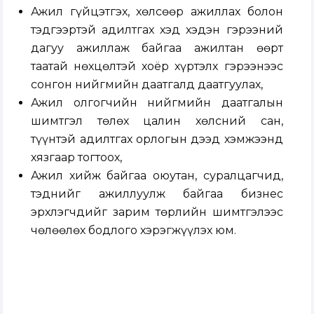
Ажил гүйцэтгэх, хөлсөөр ажиллах болон
тэдгээртэй адилтгах хэд хэдэн гэрээний
дагуу ажиллаж байгаа ажилтан өөрт
таатай нөхцөлтэй хоёр хүртэлх гэрээнээс
сонгон нийгмийн даатгалд даатгуулах,
Ажил олгогчийн нийгмийн даатгалын
шимтгэл төлөх цалин хөлсний сан,
түүнтэй адилтгах орлогын дээд хэмжээнд
хязгаар тогтоох,
Ажил хийж байгаа оюутан, суралцагчид,
тэднийг ажиллуулж байгаа бизнес
эрхлэгчдийг зарим төрлийн шимтгэлээс
чөлөөлөх бодлого хэрэгжүүлэх юм.