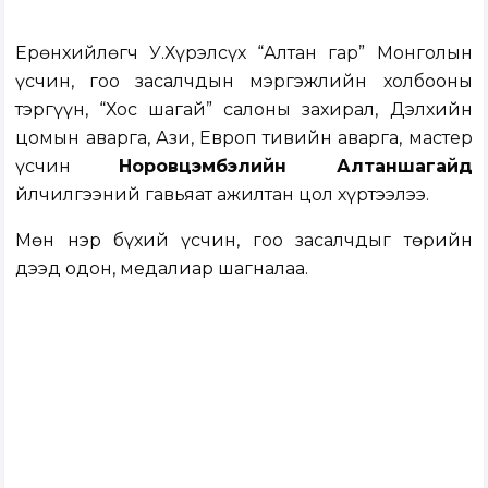
Ерөнхийлөгч У.Хүрэлсүх “Алтан гар” Монголын
үсчин, гоо засалчдын мэргэжлийн холбооны
тэргүүн, “Хос шагай” салоны захирал, Дэлхийн
цомын аварга, Ази, Европ тивийн аварга, мастер
үсчин
Норовцэмбэлийн Алтаншагайд
Үйлчилгээний гавьяат ажилтан цол хүртээлээ.
Мөн нэр бүхий үсчин, гоо засалчдыг төрийн
дээд одон, медалиар шагналаа.