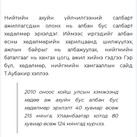
Нийтийн ахуйн үйлчилгээний салбарт
ажиллагсдын олонх нь албан бус салбарт
хөдөлмөр эрхэлдэг. Иймээс иргэдийг албан
ёсны хөдөлмөрийн харилцаанд шилжүүлэх,
ажлын байрыг нь албажуулах, нийгмийн
баталгааг нь хангах цогц ажил хийнэ гэдгээ Гэр
бүл, хөдөлмөр, нийгмийн хамгааллын сайд
Т.Аубакир хэллээ.
2010 оноос хойш улсын хэмжээнд
хөдөө аж ахуйн бус албан бус
хөдөлмөр эрхлэлт 40 хувиар өсөж
215 мянга, Улаанбаатар хотод 80
хувиар өсөж 124 мянгад хүрчээ.