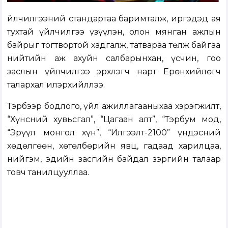
Үйлчилгээний стандартаа баримталж, иргэдэд ая
тухтай үйлчилгээ үзүүлэн, олон мянган ажлын
байрыг тогтвортой хадгалж, татвараа төлж байгаа
нийтийн аж ахуйн салбарынхан, үсчин, гоо
заслын үйлчилгээ эрхлэгч нарт Ерөнхийлөгч
талархал илэрхийллээ.
Тэрбээр бодлого, үйл ажиллагааныхаа хэрэгжилт,
“Хүнсний хувьсгал”, “Цагаан алт”, “Тэрбум мод,
“Эрүүл монгол хүн”, “Илгээлт-2100” үндэсний
хөдөлгөөн, хөтөлбөрийн явц, гадаад харилцаа,
нийгэм, эдийн засгийн байдал зэргийн талаар
товч танилцууллаа.