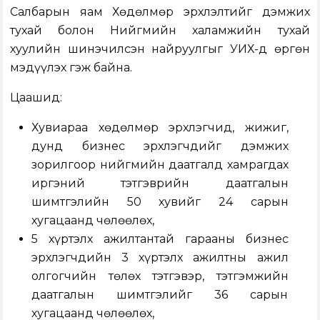
Салбарын яам Хөдөлмөр эрхлэлтийг дэмжих
тухай болон Нийгмийн халамжийн тухай
хуулийн шинэчилсэн найруулгыг УИХ-д өргөн
мэдүүлэх гэж байна.
Цаашид:
Хувиараа хөдөлмөр эрхлэгчид, жижиг,
дунд бизнес эрхлэгчдийг дэмжих
зорилгоор нийгмийн даатгалд хамрагдах
иргэний тэтгэврийн даатгалын
шимтгэлийн 50 хувийг 24 сарын
хугацаанд чөлөөлөх,
5 хүртэлх ажилтантай гарааны бизнес
эрхлэгчдийн 3 хүртэлх ажилтны ажил
олгогчийн төлөх тэтгэвэр, тэтгэмжийн
даатгалын шимтгэлийг 36 сарын
хугацаанд чөлөөлөх,