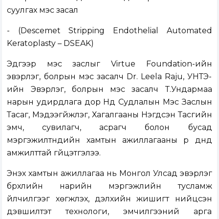
суулгах мэс засал
- (Descemet Stripping Endothelial Automated
Keratoplasty – DSEAK)
Эдгээр мэс заслыг Virtue Foundation-ийн
эвэрлэг, болрын мэс засалч Dr. Leela Raju, УНТЭ-
ийн Эвэрлэг, болрын мэс засалч Т.Ундармаа
нарын удирдлага дор Нүд Судлалын Мэс Заслын
Тасаг, Мэдээгүйжүүлэг, Хагалгааны Нэгдсэн Тасгийн
эмч, сувилагч, асрагч болон бусад
мэргэжилтнүүдийн хамтын ажиллагааны үр дүнд
амжилттай гүйцэтгэлээ.
Энэхүү хамтын ажиллагаа нь Монгол Улсад эвэрлэг
бүрхүүлийн нарийн мэргэжлийн тусламж
үйлчилгээг хөгжүүлэх, дэлхийн жишигт нийцсэн
дэвшилтэт технологи, эмчилгээний арга