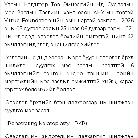
Улсын Нэгдүгээр Төв Эмнэлгийн Нүд Судлалын
Мэс Заслын Тасгийн хамт олон АНУ-ын төвтэй
Virtue Foundation-ийн эмч нартай хамтран 2026
оны 05 дугаар сарын 25-наас 06 дугаар сарын 02-
ны өдрүүдэд эвэрлэг бүрхүүлийн эмгэгтэй нийт 42
эмчлүүлэгчид үзлэг, оношилгоо хийлээ.
-Үзлэгийн үр дүнд хараа нь эрс буурч, эвэрлэг бүрхүүл
шилжүүлэн суулгах мэс заслын заалттай 6
эмчлүүлэгчийг сонгон өндөр түвшний нарийн
мэргэжлийн мэс заслыг амжилттай хийж, хараа
сэргээх боломжийг бүрдүүлэв.
-Эвэрлэг бүрхүүлийг бүтэн давхаргаар нь шилжүүлэн
суулгах мэс засал
-(Penetrating Keratoplasty – PKP)
-Эвэрлэгийн эндотелийн давхаргыг шилжүүлэн