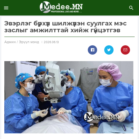
Эвэрлэг бүрхүүл шилжүүлэн суулгах мэс
заслыг амжилттай хийж гүйцэтгэв
Aдмин / Эрүүл мэнд
2026.06.13