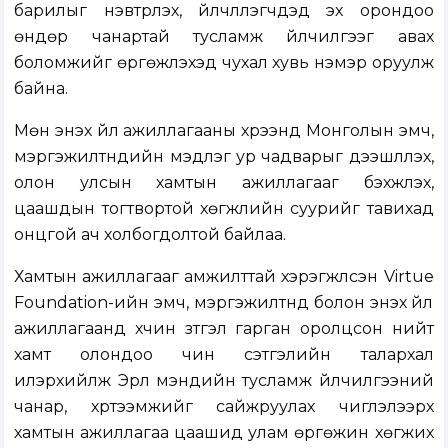
барилыг нэвтрүүлэх, үйлчлүүлэгчдэд эх орондоо
өндөр чанартай тусламж үйлчилгээг авах
боломжийг өргөжүүлэхэд чухал хувь нэмэр оруулж
байна.
Мөн энэхүү үйл ажиллагааны хүрээнд Монголын эмч,
мэргэжилтнүүдийн мэдлэг ур чадварыг дээшлүүлэх,
олон улсын хамтын ажиллагааг бэхжүүлэх,
цаашдын тогтвортой хөгжлийн суурийг тавихад
онцгой ач холбогдолтой байлаа.
Хамтын ажиллагааг амжилттай хэрэгжүүлсэн Virtue
Foundation-ийн эмч, мэргэжилтнүүд болон энэхүү үйл
ажиллагаанд хүчин зүтгэл гарган оролцсон нийт
хамт олондоо чин сэтгэлийн талархал
илэрхийлж Эрүүл мэндийн тусламж үйлчилгээний
чанар, хүртээмжийг сайжруулах чиглэлээрх
хамтын ажиллагаа цаашид улам өргөжин хөгжих