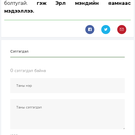
болтугай.
гэж Эрүүл мэндийн яамнаас
мэдээллээ.
Сэтгэгдэл
0
сэтгэгдэл байна