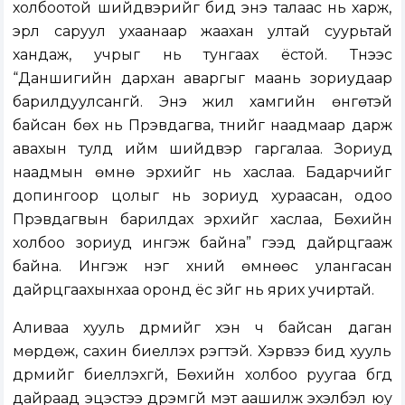
холбоотой шийдвэрийг бид энэ талаас нь харж,
эрүүл саруул ухаанаар жаахан ултай суурьтай
хандаж, учрыг нь тунгаах ёстой. Түүнээс
“Даншигийн дархан аваргыг маань зориудаар
барилдуулсангүй. Энэ жил хамгийн өнгөтэй
байсан бөх нь Пүрэвдагва, түүнийг наадмаар дарж
авахын тулд ийм шийдвэр гаргалаа. Зориуд
наадмын өмнө эрхийг нь хаслаа. Бадарчийг
допингоор цолыг нь зориуд хураасан, одоо
Пүрэвдагвын барилдах эрхийг хаслаа, Бөхийн
холбоо зориуд ингэж байна” гээд дайрцгааж
байна. Ингэж нэг хүний өмнөөс улангасан
дайрцгаахынхаа оронд ёс зүйг нь ярих учиртай.
Аливаа хууль дүрмийг хэн ч байсан даган
мөрдөж, сахин биелүүлэх үүрэгтэй. Хэрвээ бид хууль
дүрмийг биелүүлэхгүй, Бөхийн холбоо руугаа бүгд
дайраад эцэстээ дүрэмгүй мэт аашилж эхэлбэл юу