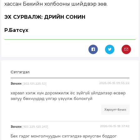
хассан Бөхийн холбооны шийдвэр зөв.
ЭХ СУРВАЛЖ: ӨДРИЙН СОНИН
Р.Батсүх
Сэтгэгдэл
Зочин
2026-06-16 09:55:22
[202.131.225.53]
хараал хэлж хүн доромжилж ёс зүйгүй үйлдэлээр өсвөр
залуу бөхчүүдэд үлгэр үзүүлж болохгүй
Хариулт бичих
Зочин
2026-06-15 18:37:42
[103.229.120.247]
Бөх гэдэг монголчуудын сэтгэлдээ ариусган боддог