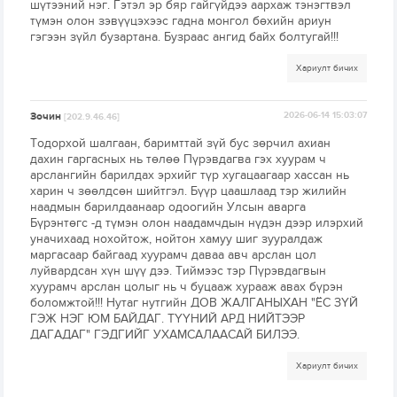
шүтээний нэг. Гэтэл эр бяр гайгүйдээ аархаж тэнэгтвэл
түмэн олон зэвүүцэхээс гадна монгол бөхийн ариун
гэгээн зүйл бузартана. Бузраас ангид байх болтугай!!!
Хариулт бичих
Зочин
2026-06-14 15:03:07
[202.9.46.46]
Тодорхой шалгаан, баримттай зүй бус зөрчил ахиан
дахин гаргасных нь төлөө Пүрэвдагва гэх хуурам ч
арслангийн барилдах эрхийг түр хугацаагаар хассан нь
харин ч зөөлдсөн шийтгэл. Бүүр цаашлаад тэр жилийн
наадмын барилдаанаар одоогийн Улсын аварга
Бүрэнтөгс -д түмэн олон наадамчдын нүдэн дээр илэрхий
уначихаад нохойтож, нойтон хамуу шиг зууралдаж
маргасаар байгаад хуурамч даваа авч арслан цол
луйвардсан хүн шүү дээ. Тиймээс тэр Пүрэвдагвын
хуурамч арслан цолыг нь ч буцааж хурааж авах бүрэн
боломжтой!!! Нутаг нутгийн ДОВ ЖАЛГАНЫХАН "ЁС ЗҮЙ
ГЭЖ НЭГ ЮМ БАЙДАГ. ТҮҮНИЙ АРД НИЙТЭЭР
ДАГАДАГ" ГЭДГИЙГ УХАМСАЛААСАЙ БИЛЭЭ.
Хариулт бичих