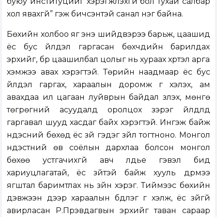
буюу институцийг хэрэгжүүлэхгүй бол тухай салбар
хол явахгүй” гэж бичсэнтэй санал нэг байна.
Бөхийн холбоо яг энэ шийдвэрээ барьж, цаашид
ёс бус үйлдэл гаргасан бөхчүүдийн барилдах
эрхийг, бүр цаашилбал цолыг нь хураах хүртэл арга
хэмжээ авах хэрэгтэй. Төрийн наадмаар ёс бус
үйлдэл гаргах, хараалын доромж үг хэлэх, ам
авахдаа ил цагаан луйврын байдал үзүүлэх, мөнгө
төгрөгний асуудалд оролцох зэрэг үйлдлүүд
гаргавал шууд хасдаг байх хэрэгтэй. Ингэж байж
үндэсний бөхөд ёс зүй гэдэг зүйл тогтноно. Монгол
үндэстний өв соёлын дархлаа болсон монгол
бөхөө устгачихгүй авч үлдье гэвэл бид
хариуцлагатай, ёс зүйтэй байж хууль дүрмээ
ягштал баримтлах нь зүйн хэрэг. Тиймээс бөхийн
дэвжээн дээр хараалын бүдүүлэг үг хэлж, ёс зүйгүй
авирласан Р.Пүрэвдагвын эрхийг таван сараар