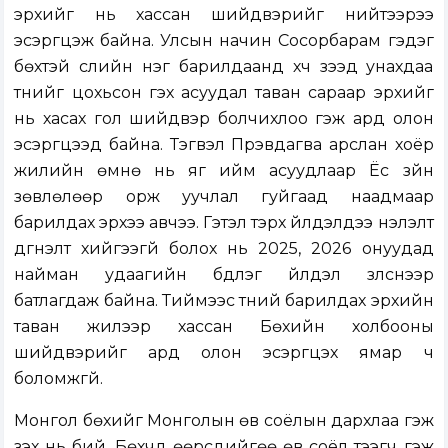
эрхийг нь хассан шийдвэрийг нийтээрээ
эсэргүүцэж байна. Улсын начин Сосорбарам гэдэг
бөхтэй сүүлийн нэг барилдаанд хүч үзээд унахдаа
түүнийг цохьсон гэх асуудал таван сараар эрхийг
нь хасах гол шийдвэр болчихлоо гэж ард олон
эсэргүүцээд байна. Тэгвэл Пүрэвдагва арслан хоёр
жилийн өмнө нь яг ийм асуудлаар Ёс зүйн
зөвлөлөөр орж уучлал гуйгаад наадмаар
барилдах эрхээ авчээ. Гэтэл тэрхүү үйлдэлдээ үнэлэлт
дүгнэлт хийгээгүй болох нь 2025, 2026 онуудад
найман удаагийн бүдүүлэг үйлдэл үзүүлснээр
батлагдаж байна. Тиймээс түүний барилдах эрхийн
таван жилээр хассан Бөхийн холбооны
шийдвэрийг ард олон эсэргүүцэх ямар ч
боломжгүй.
Монгол бөхийг Монголын өв соёлын дархлаа гэж
үзэх нь бий. Бөхчүүд өөрсдийгөө өв соёл тээгч гэж