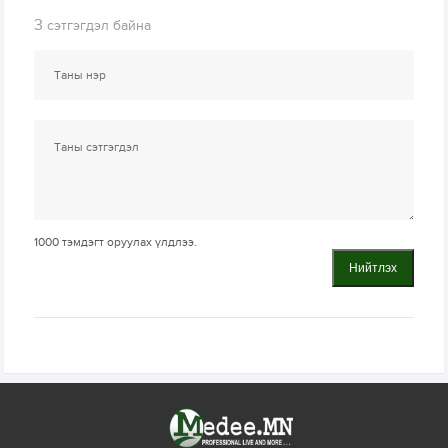
3
сэтгэгдэл байна
1000
тэмдэгт оруулах үлдлээ.
Нийтлэх