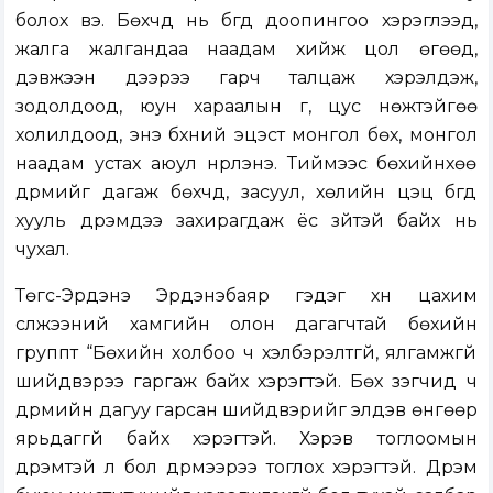
болох вэ. Бөхчүүд нь бүгд доопингоо хэрэглээд,
жалга жалгандаа наадам хийж цол өгөөд,
дэвжээн дээрээ гарч талцаж хэрэлдэж,
зодолдоод, юун хараалын үг, цус нөжтэйгөө
холилдоод, энэ бүхний эцэст монгол бөх, монгол
наадам устах аюул нүүрлэнэ. Тиймээс бөхийнхөө
дүрмийг дагаж бөхчүүд, засуул, хөлийн цэц бүгд
хууль дүрэмдээ захирагдаж ёс зүйтэй байх нь
чухал.
Төгс-Эрдэнэ Эрдэнэбаяр гэдэг хүн цахим
сүлжээний хамгийн олон дагагчтай бөхийн
группт “Бөхийн холбоо ч хэлбэрэлтгүй, ялгамжгүй
шийдвэрээ гаргаж байх хэрэгтэй. Бөх үзэгчид ч
дүрмийн дагуу гарсан шийдвэрийг элдэв өнгөөр
ярьдаггүй байх хэрэгтэй. Хэрэв тоглоомын
дүрэмтэй л бол дүрмээрээ тоглох хэрэгтэй. Дүрэм