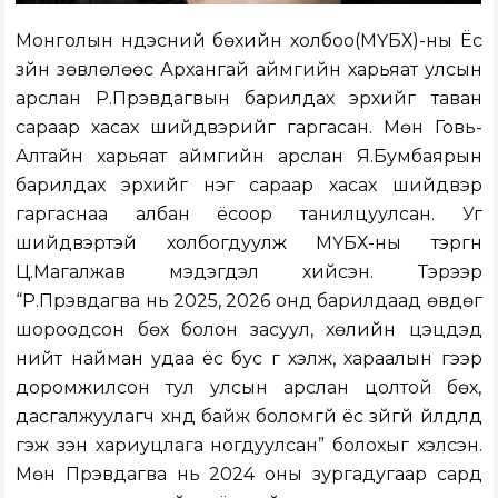
Монголын үндэсний бөхийн холбоо(МҮБХ)-ны Ёс
зүйн зөвлөлөөс Архангай аймгийн харьяат улсын
арслан Р.Пүрэвдагвын барилдах эрхийг таван
сараар хасах шийдвэрийг гаргасан. Мөн Говь-
Алтайн харьяат аймгийн арслан Я.Бумбаярын
барилдах эрхийг нэг сараар хасах шийдвэр
гаргаснаа албан ёсоор танилцуулсан. Уг
шийдвэртэй холбогдуулж МҮБХ-ны тэргүүн
Ц.Магалжав мэдэгдэл хийсэн. Тэрээр
“Р.Пүрэвдагва нь 2025, 2026 онд барилдаад өвдөг
шороодсон бөх болон засуул, хөлийн цэцүүдэд
нийт найман удаа ёс бус үг хэлж, хараалын үгээр
доромжилсон тул улсын арслан цолтой бөх,
дасгалжуулагч хүнд байж боломгүй ёс зүйгүй үйлдлүүд
гэж үзэн хариуцлага ногдуулсан” болохыг хэлсэн.
Мөн Пүрэвдагва нь 2024 оны зургадугаар сард