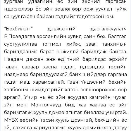
зургаан удаагийн ёс зүйн зөрчил гаргасан
үндэслэлээр Ёс зүйн зөвлөлөөр орж уучлал гуйж
сануулга авч байсан гэдгийг тодотгосон юм.
“Бөхбилэгт” дэвжээний дасгалжуулагч
Р.Пүрэвдагва арслангийн хувьд сайн бөх. Бэлтгэл
сургуулилтаа тогтмол хийж, заал танхимын
барилдааныг бараг өнжилгүй барилдаж байгаа.
Наадам дөхсөн энэ үед түүний барилдах эрхийг
таван сараар хасна гэдэг, үндсэндээ төрийн
наадмаар барилдуулахгүй байх шийдвэр гаргана
гэдэг маш харамсалтай. Гэвч Үндэсний бөхийн
холбооны шийдвэрийг хүлээн зөвшөөрөхөөс өөр
аргагүй. Учир нь ёс зүйн асуудал хамгийн чухал
зүйл мөн. Монголчууд бид хаа хаанаа ёс зүйг
баримталж, хууль дүрмээ ягштал биелүүлэх учиртай.
МҮБХ өөрийн гэсэн хууль дүрэмтэй, бөхчүүдийн ёс
зүй, сахилга хариуцлагыг хууль дүрмийнхээ дагуу