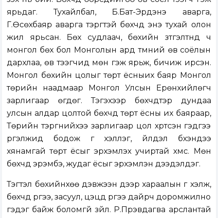
ярьдаг. Тухайлбал, Б.Бат-Эрдэнэ аварга,
Г.Өсөхбаяр аварга тэргүүтэй бөхчүүд энэ тухай олон
жил ярьсан. Бөх судлаач, бөхийн зүтгэлтнүүд ч
монгол бөх бол Монголын ард түмний өв соёлын
дархлаа, өв тээгчид мөн гэж ярьж, бичиж ирсэн.
Монгол бөхийн цолыг төрт ёсныих баяр Монгол
төрийн наадмаар Монгол Улсын Ерөнхийлөгч
зарлигаар өгдөг. Тэгэхээр бөхчүүдтэр дундаа
улсын алдар цолтой бөхчүүд төрт ёсны их баяраар,
Төрийн тэргүүнийхээ зарлигаар цол хүртсэн гэдгээ
үргэлжид бодож үг хэллэг, үйлдэл бүхэндээ
хянамгай төрт ёсыг эрхэмлэх учиртай хүмүүс. Мөн
бөхчүүд эрэмбэ, жудаг ёсыг эрхэмлэн дээдэлдэг.
Тэгтэл бөхийнхөө дэвжээн дээр хараалын үг хэлж,
бөхчүүд рүүгээ, засуул, цэцүүд рүүгээ дайрч доромжилно
гэдэг байж боломгүй зүйл. Р.Пүрэвдагва арслантай