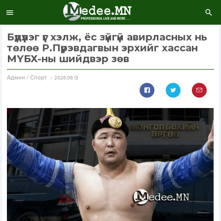
Бүдүүлэг үг хэлж, ёс зүйгүй авирласных нь
төлөө Р.Пүрэвдагвын эрхийг хассан
МҮБХ-ны шийдвэр зөв
Aдмин / Спорт
2026.06.13