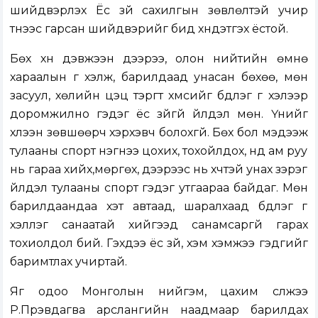
шийдвэрлэх Ёс зүй сахилгын зөвлөлтэй учир
түүнээс гарсан шийдвэрийг бид хүндэтгэх ёстой.
Бөх хүн дэвжээн дээрээ, олон нийтийн өмнө
хараалын үг хэлж, барилдаад унасан бөхөө, мөн
засуул, хөлийн цэц тэргүүт хүмүүсийг бүдүүлэг үг хэлээр
доромжилно гэдэг ёс зүйгүй үйлдэл мөн. Үүнийг
хүлээн зөвшөөрч хэрхэвч болохгүй. Бөх бол мэдээж
тулааны спорт нэгнээ цохих, тохойлдох, нүд ам руу
нь гараа хийх,мөргөх, дээрээс нь хүчтэй унах зэрэг
үйлдэл тулааны спорт гэдэг утгаараа байдаг. Мөн
барилдаандаа хэт автаад, шаралхаад бүдүүлэг үг
хэллэг санаатай хийгээд санамсаргүй гарах
тохиолдол бий. Гэхдээ ёс зүй, хэм хэмжээ гэдгийг
баримтлах учиртай.
Яг одоо Монголын нийгэм, цахим сүлжээ
Р.Пүрэвдагва арслангийн наадмаар барилдах