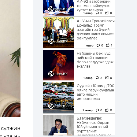
АИ-92 автобензин
тогтмол нийлүүлэх
хүсэлт тавилаа
1 өдөр
0
0
АНУ-ын Ерөнхийлөгч
Дональд Трамп
цэргийн гэр бүлийг
дэмжих шинэ комисс
байгууллаа
1 өдөр
0
1
Найрааны бөхчүүд
нийгмийн шившиг
болон гадуурхагдаж
эхэллээ
1 өдөр
2
0
Сүүлийн 10 жилд 700
мянга гаруй суудлын
авто машин
импортолжээ
2 өдөр
0
0
Б.Пүрэвдагва:
Найман салбарын
103 үйлчилгээний
г сүлжин
бүртгэлийг
цуцалснаар бизнес
х уяа нь