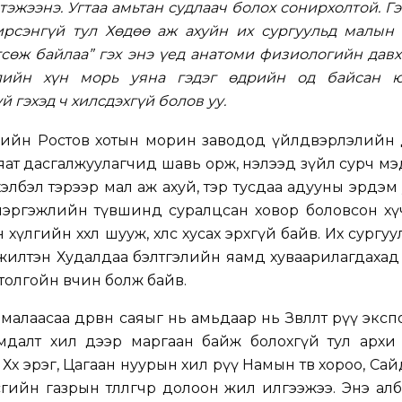
 тэжээнэ. Угтаа амьтан судлаач болох сонирхолтой. Г
ирсэнгүй тул Хөдөө аж ахуйн их сургуульд малын 
сөж байлаа” гэх энэ үед анатоми физиологийн дав
лийн хүн морь уяна гэдэг өдрийн од байсан ю
 гэхэд ч хилсдэхгүй болов уу.
шийн Ростов хотын морин заводод үйлдвэрлэлийн 
яат дасгалжуулагчид шавь орж, нэлээд зүйл сурч м
р хэлбэл тэрээр мал аж ахуй, тэр тусдаа адууны эрдэм
мэргэжлийн түвшинд суралцсан ховор боловсон хү
 хүлгийн хөхөл шууж, хөлс хусах эрхгүй байв. Их сургуули
эжилтэн Худалдаа бэлтгэлийн яамд хуваарилагдаха
толгойн өвчин болж байв.
 малаасаа дөрвөн саяыг нь амьдаар нь Зөвлөлт рүү эксп
амдалт хил дээр маргаан байж болохгүй тул архи
 Хөх эрэг, Цагаан нуурын хил рүү Намын төв хороо, Са
ийн газрын төлөөлөгчөөр долоон жил илгээжээ. Энэ алба