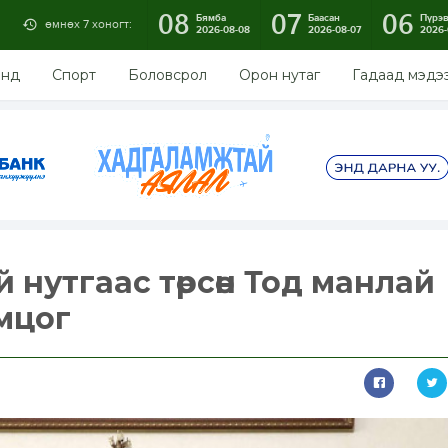
08
07
06
Бямба
Баасан
Пүрэ
өмнөх 7 хоногт:
2026-08-08
2026-08-07
2026-
энд
Спорт
Боловсрол
Орон нутаг
Гадаад мэдэ
й нутгаас төрсөн Тод манлай
мцог