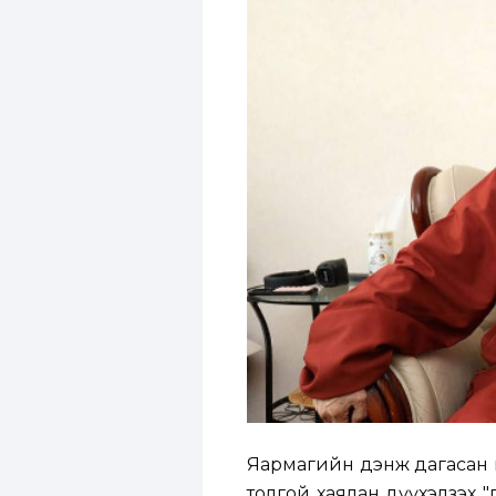
Яармагийн дэнж дагасан г
толгой хаялан дүүхэлзэх "