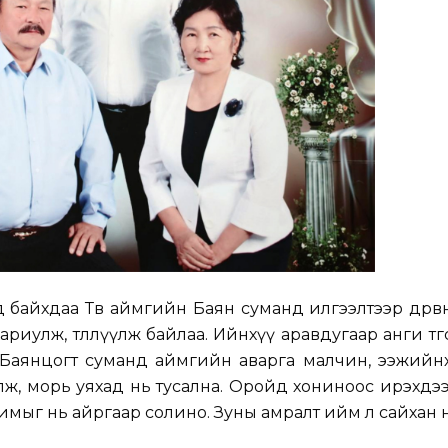
 байхдаа Төв аймгийн Баян суманд илгээлтээр дөрвө
риулж, төллүүлж байлаа. Ийнхүү аравдугаар анги төгст
 Баянцогт суманд аймгийн аварга малчин, ээжийнх
, морь уяхад нь тусална. Оройд хониноос ирэхдээ
имыг нь айргаар солино. Зуны амралт ийм л сайхан өнгө