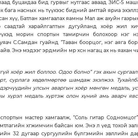
аад буцахдаа бид гурвыг нутгаас аваад ЗИС-5 маш
эх бага насных нь түүхээс бидний амттай яриа эхэлл
сан хүү, Батлан хамгаалах яамны Мал аж ахуйн газры
 саадтай харайлгалтын дугуйланд хоёр жил хич
үүхэд морин спортын тамирчин болохоор нэг н
яач С.Самдан гуайнд “Таван боорцог, нэг аяга бо
йв. Энэ мэдээг эрдмийн мөр хөөсөн нагац ах нь яахан 
хгүй хоёр жил боллоо. Одоо болно” гэх ахын сургаа
рт, сурлага хөдөлмөртөө шамдаж эхэлжээ. Тухайлб
дэрчүүдийн улсын аваргын хоёр мөнгөн медаль, ус
ы хүрэл медаль хүртэж олон хүний амь аварч явс
спортын мастер хамгаалж, “Соль гитар Содномцог”
амтлагийн хөгжимчин байсан юм. Энэ л үед тохой зал
ийн 32 дугаар сургуулийн бүлгэмийн зөвлөлийн да