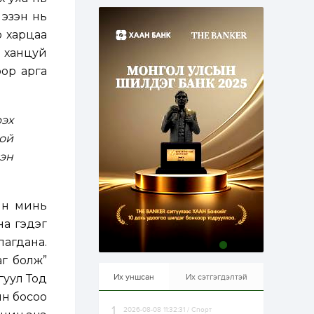
эрхлэхэд таатай...
2 өдөр
1
0
 эзэн нь
Долдугаар сард
о харцаа
709.503 зөрчил
бүртгэгджээ
ь ханцуй
оор арга
2 өдөр
0
0
Цалинтай ээжийн 50
мянган төгрөгийн
эх
тэтгэмжийг 500
мянгад хүргэх
ой
өргөдөлд санал авч
эхэлжээ
сэн
2 өдөр
2
0
Б.Түмэн-Өлзий: Олон
улсад хуримтлуулсан
мэдлэг, туршлагаа эх
ын минь
орныхоо хөгжилд
зориулна
на гэдэг
2 өдөр
0
0
лагдана.
Алтны үнэ дөрвөн
аг болж”
улирал дараалан
өсөж байна
гуул Тод
Их уншсан
Их сэтгэгдэлтэй
йн босоо
2026-08-08 11:32:31 / Спорт
2 өдөр
0
1