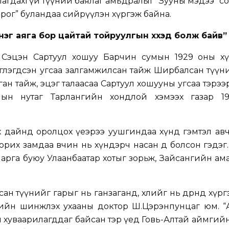
агдахгүй түүний баялаг амьдралыг “Зууны мэдээ” с
ог” буландаа сийрүүлэн хүргэж байна.
нэг аяга бор цайтай тойруулгын хүүхэд болж байв”
 Сэцэн Сартуул хошуу Барчин сумын 1929 оны х
глэгдсэн угсаа залгамжилсан тайж Ширбалсан түүн
иган тайж, эцэг талаасаа Сартуул хошууны угсаа тэрээ
ын нутаг Тарлангийн хондлой хэмээх газар 1
өлөх дайнд оролцох үеэрээ уушгиндаа хүнд гэмтэл ав
рих замдаа өвчин нь хүндэрч насан өөд болсон гэдэг
т арга буюу Улаанбаатар хотыг зорьж, Зайсангийн а
ан түүнийг гарыг нь ганзаганд, хөлийг нь дөрөөнд хүрг
гийн шинжлэх ухааны доктор Ш.Цэрэнпунцаг юм. “
л хуваарилагддаг байсан тэр үед Говь-Алтай аймгий