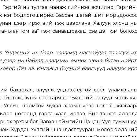
 Гэргий нь тулгаа манаж гийчнээ зочилно. Гэрийн
уж нэг бодлогоширно. Зассан шагай шиг морьдоосо
 уяан дээр ирэх вий гэж цээрлэнэ. Халуун хөлсөнд н
 амьтан юм аа” гэж санаашрахад сэвтдэг юм болох
л Үндэсний их баяр наадамд магнайдаа тоосгүй ир
н дээр нь байхад наадмын өмнөх шөнө бүтэн нойрт
 ховор биз ээ. Ингэж л бидний өвөгчүүд наадаж ир
й бахархал, өвлүүлж үлдээх ёстой соёл уламжлал
ойртож, зуны сар гарчээ. “Бидний залууд морь уя
. Улсын нормтой чухал ажлын үеэр нэлээн хязгаар
ьдоо ногоонд гаргачхаад ирлээ. Бие тэнхээ ядард
үрнэх эрхэм бол Завхан аймгийн Цэцэн-Уул сумын уу
юм. Хурдан хүлгийн шандаст туурай, молор эрдэни