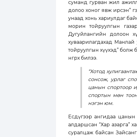
суманд гурван жил ажилл
долоо хоног явж ирсэн” г
унаад хонь хариулдаг бай
морин тойруулгын газар
Дугуйлангийн долоон х
хуваарилагдахад Манлай у
тойруулгын хүүхэд” болж ба
өнгөрөөх билээ.
“Хотод хулигаанта
сонсож, урлаг спо
цанын спортоор и
спортын мөн тоон
нэгэн юм.
Есдүгээр ангидаа цанын 
алдаршсан “Хар азарга” х
суралцаж байсан Зайсанг