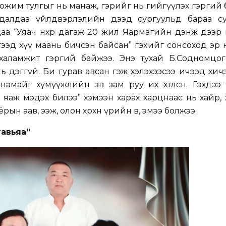
хожим тулгыг нь манаж, гэрийг нь гийгүүлэх гэргий
удалдаа үйлдвэрлэлийн дээд сургуульд бараа с
а “Уяач нөхрөө дагаж 20 жил Яармагийн дэнж дээр
ээд хүү маань бичсэн байсан” гэхийг сонсоход эр нө
халамжит гэргий байжээ. Энэ тухай Б.Содномцог
ь дэггүй. Би гурав авсан гэж хэлэхээсээ ичээд хич
намайг хүмүүжлийн зөв зам руу их хөтөлсөн. Гэхдээ
яаж мэдэх билээ” хэмээн харах харцнаас нь хайр,
ын аав, ээж, олон хөөрхөн үрийн өвөө, эмээ болжээ.
гавьяа”