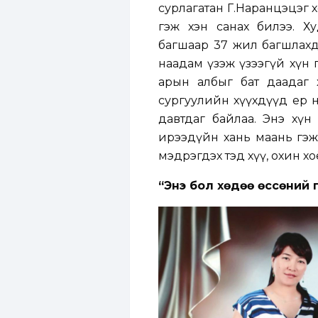
сурлагатан Г.Наранцэцэг 
гэж хэн санах билээ. Х
багшаар 37 жил багшлахда
наадам үзэж үзээгүй хүн г
арын албыг бат даадаг 
сургуулийн хүүхдүүд ер н
давтдаг байлаа. Энэ хүн 
ирээдүйн хань маань гэж 
мэдрэгдэх тэд хүү, охин хоёр
“Энэ бол хөдөө өссөний 