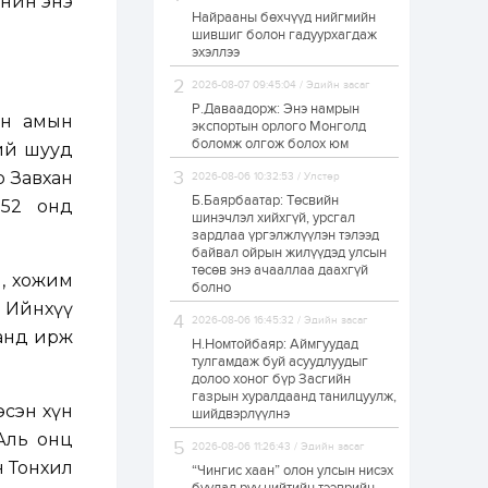
онин энэ
Найрааны бөхчүүд нийгмийн
Худалдагч
шившиг болон гадуурхагдаж
Н.Амарзаяа:
эхэллээ
Дэлгүүрийн 32
хуудастай өрийн
дэвтэр долоо хоногт
2026-08-07 09:45:04 / Эдийн засаг
л дүүрдэг
Р.Даваадорж: Энэ намрын
2 өдөр
0
0
үн амын
экспортын орлого Монголд
Б.Хулан дэлхийн
боломж олгож болох юм
ий шууд
аварга боллоо
р Завхан
2026-08-06 10:32:53 / Улстөр
Б.Баярбаатар: Төсвийн
952 онд
шинэчлэл хийхгүй, урсгал
2 өдөр
0
0
зардлаа үргэлжлүүлэн тэлээд
байвал ойрын жилүүдэд улсын
Р.Даваадорж: Энэ
намрын экспортын
төсөв энэ ачааллаа даахгүй
ч, хожим
орлого Монголд
болно
боломж олгож болох
. Ийнхүү
юм
2026-08-06 16:45:32 / Эдийн засаг
манд ирж
2 өдөр
0
2
Н.Номтойбаяр: Аймгуудад
тулгамдаж буй асуудлуудыг
Автомашины улсын
долоо хоног бүр Засгийн
дугаар сондгой
газрын хуралдаанд танилцуулж,
тоогоор төгссөн бол
эсэн хүн
шийдвэрлүүлнэ
өнөөдөр шатахуун
авна
Аль онц
2026-08-06 11:26:43 / Эдийн засаг
2 өдөр
0
0
н Тонхил
“Чингис хаан” олон улсын нисэх
Н.Номтойбаяр: