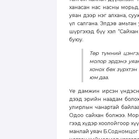
ханасан нас насны морьд.
уяан дээр нэг алхана, су
үл салгана. Элдэв амьтан
шүргэхэд бүү хэл “Сайхан
буюу.
Төр түмний цэнгэ
молор эрдэнэ уяа
хонох бөх зүрхтэн
юм даа.
Үе дамжин ирсэн үндэсни
дээд эрийн наадам болох 
улирлын чанартай байлаа
Одоо сайхан болжээ. Мор
гээд хүдэр хоолойгоор хү
манлай уяач Б.Содномцог 