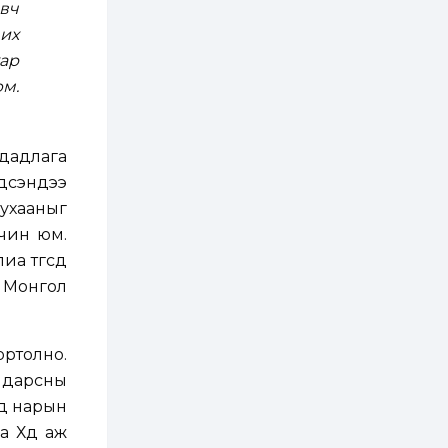
эвч
4 өдөр
2
0
Өнгөрсөн сард
их
1,439.2 кг үнэт
хар
металл худалдан
авчээ
м.
4 өдөр
0
0
Б.Найдалаа: Энэ
өвөл илүү хүнд байж
дадлага
магадгүй учир төр,
эрчим хүчний
эдсэндээ
байгууллагууд, иргэд
 ухааныг
бэлтгэлээ...
4 өдөр
6
0
чин юм.
Өнөөдөр сондгой
тоогоор төгссөн
а төгсөөд
автомашинтай иргэд
д Монгол
бензин авна
4 өдөр
0
3
ЗГ: Шатахууны
ортолно.
хангамж,
нийлүүлэлтийг
 дарсны
тогтворжуулах
йд нарын
асуудлыг хэлэлцэж
байна
 Хөдөө аж
4 өдөр
0
0