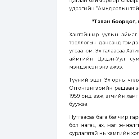
цагаан хиймориор хазаарл
удаагийн “Амьдралын тойр
“Таван боорцог, 
Хантайшир уулын аймаг
тооллогын дансанд тэмдэ
угсаа юм. Эх талаасаа Хат
аймгийн Цэцэн-Уул сум
мэндэлсэн энэ ажээ.
Түүний эцэг Эх орны чөлө
Отгонтэнгэрийн рашаан зо
1959 онд ээж, эгчийн хам
буужээ.
Нутгаасаа бага балчир гарс
бол нагац ах, мал эмнэл
сурлагатай нь хамгийн хо