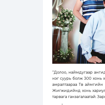
“Долоо, наймдугаар ангид
нэг суурь болж 300 хонь ха
амралтаараа Төв аймгийн
Жигжидийнд хонь хариулж
тарвага ганзагалаатай. Зар