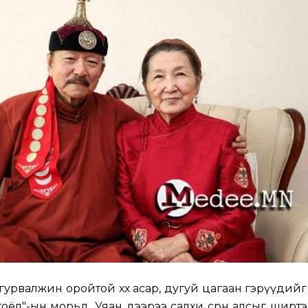
урвалжин оройтой хөх асар, дугуй цагаан гэрүүдий
гоёл"-ын морьд. Уяан дээрээ салхи сөрөн алсыг ширтэ