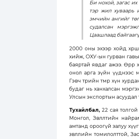
Би нохой, загас их
тэр жил хуваарь 
эмчийн ангийг төг
судалсан мэргэж
Цаашлаад байгаагүй
2000 оны эхээр хойд хөр
хийж, ОХУ-ын гурван гавь
баяртай явдаг ажээ. Өөрөө
онол арга зүйн үүднээс 
Гэвч төрийн төмөр хүн хурдан
будаг нь ханхалсан мэрг
Улсын экспортын асуудал 
Тухайлбал,
22 сая толгой
Монгол, Зөвлөлтийн найр
амтанд ороогүй залуу хүүг
зөвлөлийн томилолттой, Засг