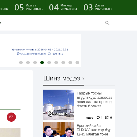
05
04
03
в
Лхагва
Мягмар
Даваа
08-06
2026-08-05
2026-08-04
2026-08-03
э
Шинэ мэдээ
Газрын тосны
агуулахууд эхнээсээ
ашиглалтад ороход
бэлэн болжээ
1 өдөр
1
6
Ерөнхий сайд
БНХАУ-аас сар бүр
12-15 мянган тонн