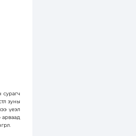
3 өдөр
1
0
Нөөцийн махны
худалдаа,
борлуулалтыг
нээлттэй ил тод
болгоно
4 өдөр
0
0
ЗГ: Автобензин,
дизель түлшний
онцгой албан
татварыг тэглэлээ
4 өдөр
3
0
З.Мэндсайхан:
Хүнсний нөөцийг
бэлтгэх агуулах,
н сурагч
зоорь бэлтгэх ААН-
үүдэд хөнгөлөлттэй
лөө зуны
зээл олгоно
4 өдөр
2
0
ээ үеэл
Европ дахь
 арваад
монголчуудын
соёлын наадам
рлөө.
боллоо