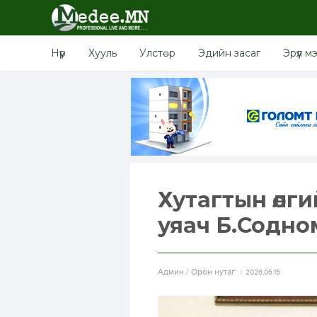
Нүүр
Хууль
Улстөр
Эдийн засаг
Эрүүл м
Хутагтын өлги
уяач Б.Содно
Aдмин / Орон нутаг
2026.06.15