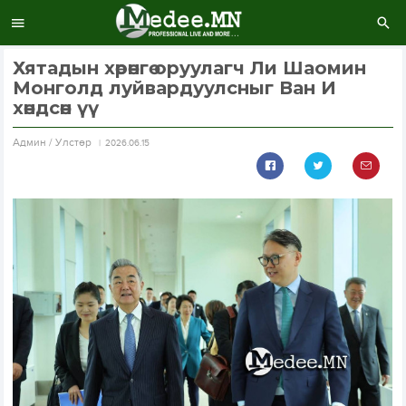
Хятадын хөрөнгө оруулагч Ли Шаомин
Монголд луйвардуулсныг Ван И
хөндсөн үү
Aдмин / Улстөр
2026.06.15