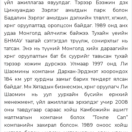
үйл ажиллагаа явуулдаг. Тэрээр Бээжин дэх
Цинхуандао Зэрлэг амьтдын парк болон
Бадалин Зэрлэг амьтдын дэлхийн төлөвлөлт, хөгжил,
хөрөнгө оруулалтад оролцсон байдаг. 1989 онд анх
удаа Монголд айлчилж байжээ. Тухайн үеийн
БНМАУ таатай сэтгэгдэл төрүүлж, сонирхлыг нь
татсан. Энэ нь түүний Монголд хийх дараагийн
хөрөнгө оруулалтын бат бөх суурийг тавьсан тухай
тэрээр хожим дурсжээ. Улмаар 1997 онд Ли
Шаомины компани Дархан-Эрдэнэт хоорондох
184 км урт хурдны замыг барих тендерт ялсан
байдаг. Мөн Хятадын бизнесмэн, хөрөнгө оруулагч Ли
Шаомин нь уул уурхайн бүсийн ерөнхий
менежмент, үйл ажиллагаа эрхэлдэг учир 2008
оны тавдугаар сараас хойш Камбожийн ашигт
малтмалын компани болох “Тонле Сап”
компанийн захирал болсон. 1989 оноос хойш