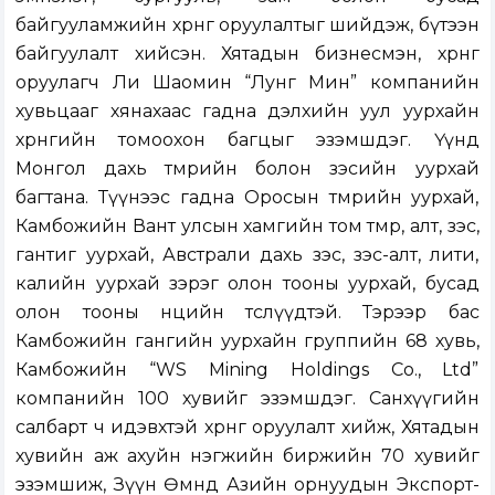
байгууламжийн хөрөнгө оруулалтыг шийдэж, бүтээн
байгуулалт хийсэн. Хятадын бизнесмэн, хөрөнгө
оруулагч Ли Шаомин “Лунг Мин” компанийн
хувьцааг хянахаас гадна дэлхийн уул уурхайн
хөрөнгийн томоохон багцыг эзэмшдэг. Үүнд
Монгол дахь төмрийн болон зэсийн уурхай
багтана. Түүнээс гадна Оросын төмрийн уурхай,
Камбожийн Вант улсын хамгийн том төмөр, алт, зэс,
гантиг уурхай, Австрали дахь зэс, зэс-алт, лити,
калийн уурхай зэрэг олон тооны уурхай, бусад
олон тооны нөөцийн төслүүдтэй. Тэрээр бас
Камбожийн гангийн уурхайн группийн 68 хувь,
Камбожийн “WS Mining Holdings Co., Ltd”
компанийн 100 хувийг эзэмшдэг. Санхүүгийн
салбарт ч идэвхтэй хөрөнгө оруулалт хийж, Хятадын
хувийн аж ахуйн нэгжийн биржийн 70 хувийг
эзэмшиж, Зүүн Өмнөд Азийн орнуудын Экспорт-