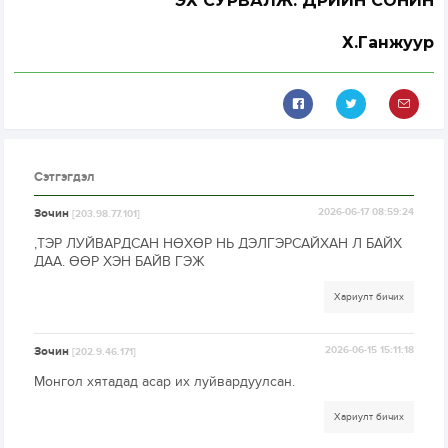
ЭХ СУРВАЛЖ: ӨДРИЙН СОНИН
Х.Ганжуур
Сэтгэгдэл
Зочин
2026-06-17 08:59:24
[203.98.77.101]
,ТЭР ЛУЙВАРДСАН НӨХӨР НЬ ДЭЛГЭРСАЙХАН Л БАЙХ
ДАА. ӨӨР ХЭН БАЙВ ГЭЖ
Хариулт бичих
Зочин
2026-06-15 15:11:18
[202.9.46.171]
Монгол хятадад асар их луйвардуулсан.
Хариулт бичих