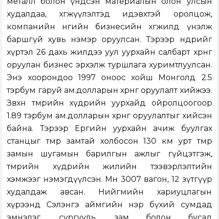
металл болон үндсэн материалын олон улсын
худалдаа, хөгжүүлэлтэд идэвхтэй оролцож,
компанийн өнөөгийн бизнесийн хөгжилд үнэлж
баршгүй хувь нэмэр оруулсан. Тэрээр өнөөдрийг
хүртэл 26 дахь жилдээ уул уурхайн салбарт хөрөнгө
оруулан бизнес эрхэлж туршлага хуримтлуулсан.
Энэ хоорондоо 1997 оноос хойш Монголд 2.5
тэрбум гаруй ам.долларын хөрөнгө оруулалт хийжээ.
Зөвхөн төмрийн хүдрийн уурхайд ойролцоогоор
1.89 тэрбум ам.долларын хөрөнгө оруулалтыг хийсэн
байна. Тэрээр Ерөөгийн уурхайн ачиж буулгах
станцыг төмөр замтай холбосон 130 км урт төмөр
замын шугамын барилгын ажлыг гүйцэтгэж,
төмрийн хүдрийн жилийн тээвэрлэлтийн
хэмжээг нэмэгдүүлсэн. Мөн 3007 вагон, 12 зүтгүүр
худалдаж авсан. Нийгмийн хариуцлагын
хүрээнд Сэлэнгэ аймгийн нэр бүхий сумдад
эмнэлэг, сургууль, зам болон бусад