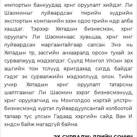
импортын банкуудад хөрөнгө оруулалт хийдэг. Ли
Шаоминыг луйвардсан төмрийн хүдрийн
экспортын компанийн эзэн одоо төрийн өндөр алба
хашдаг. Тэрээр Хятадын бизнесмэн, хөрөнгө
оруулагч Ли Шаоминаас хувьцаа, хөрөнгө мөнгө
луйвардсан маргаантайгаар салсан. Энэ нь
Хятадын төр, засгийн анхааралд орсон тухай эх
сурвалжууд мэдээлдэг. Сүүлд Монгол Улсын эрх
ашгийн том төслүүд яригдахад сөхөгдөөд байдаг
гэдэг эх сурвалжийн мэдээллүүд олон. Тийм
учир Хятадын хөрөнгө оруулалт татарсны
шалтгааныг Ли Шаомин зэрэг бизнесмэнүүд,
хөрөнгө оруулагчид нь Монголдоо нэртэй улстөрч-
бизнесмэнд хүртэл луйвардуулсантай холбоотой
талаар тус улсын Гадаад хэргийн сайд Ван И
хөндсөн байж магадгүй байна.