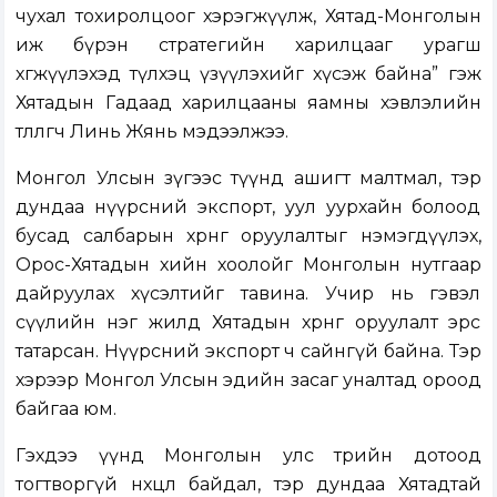
чухал тохиролцоог хэрэгжүүлж, Хятад-Монголын
иж бүрэн стратегийн харилцааг урагш
хөгжүүлэхэд түлхэц үзүүлэхийг хүсэж байна” гэж
Хятадын Гадаад харилцааны яамны хэвлэлийн
төлөөлөгч Линь Жянь мэдээлжээ.
Монгол Улсын зүгээс түүнд ашигт малтмал, тэр
дундаа нүүрсний экспорт, уул уурхайн болоод
бусад салбарын хөрөнгө оруулалтыг нэмэгдүүлэх,
Орос-Хятадын хийн хоолойг Монголын нутгаар
дайруулах хүсэлтийг тавина. Учир нь гэвэл
сүүлийн нэг жилд Хятадын хөрөнгө оруулалт эрс
татарсан. Нүүрсний экспорт ч сайнгүй байна. Тэр
хэрээр Монгол Улсын эдийн засаг уналтад ороод
байгаа юм.
Гэхдээ үүнд Монголын улс төрийн дотоод
тогтворгүй нөхцөл байдал, тэр дундаа Хятадтай