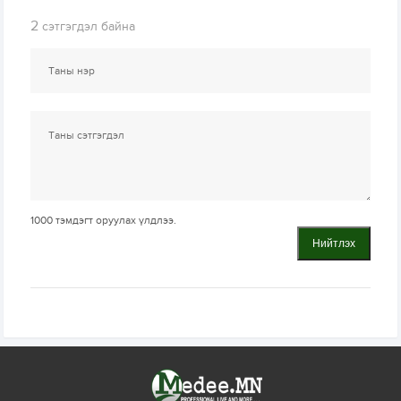
2
сэтгэгдэл байна
1000
тэмдэгт оруулах үлдлээ.
Нийтлэх