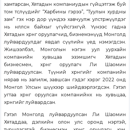
хамтарсан, Хятадын компаниудын гүйцэтгэж буй
том төслүүдийг “Харбины гэрээ”, “Туулын хурдны
зам” гэх нэр дор үүндээ хавчуулж улстөржүүлдэг
нь нөлөөлсөн байхыг үгүйсгэхгүй. Үүнээс гадна
Хятадын хөрөнгө оруулагчид, бизнемэнүүд Монголд
луйвардуулдаг явдал сүүлийн үед нэмэгдсэн.
Жишээлбэл, Монголын нэгэн уул уурхайн
компанийн хувьцаа эзэмшигч Хятадын
бизнесмен, хөрөнгө оруулагч Ли Шаомин
луйвардуулсан. Түүний хөрөнгийг компанийн
нярав нь залилж, завшсан гэдэг хэрэг 2022 онд
Монгол Улсын шүүхээр шийдвэрлэгдсэн. Гэтэл
угтаа хөрөнгө оруулсан компанийнх нь хувьцаа,
хөрөнгийг луйвардсан.
Гэтэл Монголд луйвардуулсан Ли Шаомин
Хятаддаа, дэлхийн олон улс оронд нэртэй,
туршлагатай бизнесмэн, хөрөнгө оруулагч юм.