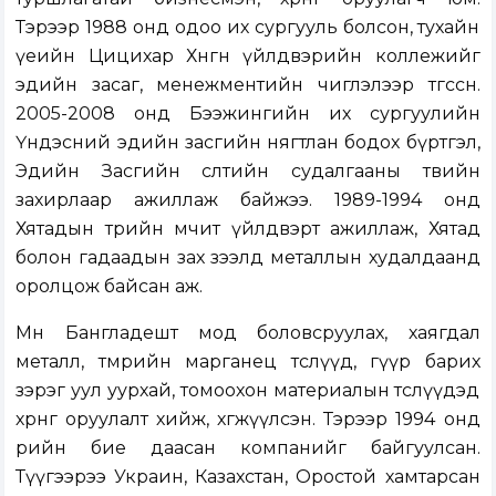
Тэрээр 1988 онд одоо их сургууль болсон, тухайн
үеийн Цицихар Хөнгөн үйлдвэрийн коллежийг
эдийн засаг, менежментийн чиглэлээр төгссөн.
2005-2008 онд Бээжингийн их сургуулийн
Үндэсний эдийн засгийн нягтлан бодох бүртгэл,
Эдийн Засгийн өсөлтийн судалгааны төвийн
захирлаар ажиллаж байжээ. 1989-1994 онд
Хятадын төрийн өмчит үйлдвэрт ажиллаж, Хятад
болон гадаадын зах зээлд металлын худалдаанд
оролцож байсан аж.
Мөн Бангладешт мод боловсруулах, хаягдал
металл, төмрийн марганец төслүүд, гүүр барих
зэрэг уул уурхай, томоохон материалын төслүүдэд
хөрөнгө оруулалт хийж, хөгжүүлсэн. Тэрээр 1994 онд
өөрийн бие даасан компанийг байгуулсан.
Түүгээрээ Украин, Казахстан, Оростой хамтарсан