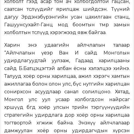
холболт гээд асар том ач холбогдолтой гацсан,
саатсан төслүүдийг ярилцаж шийдсэн. Түүний
дагуу Эрдэнэбүрэнгийн усан цахилгаан станц,
Гашуунсухайт-Ганц мод боомтын төмөр замын
холболтын төслүүд хэрэгжээд явж байгаа.
Харин энэ удаагийн айлчлалын талаар
“Айлчлалын үеэр Ван И сайд Монголын
удирдлагуудтай уулзаж, Гадаад харилцааны
сайд Б.Батцэцэгтэй албан ёсны хэлэлцээ хийнэ.
Талууд хоёр орны харилцаа, ажил хэрэгч хамтын
ажиллагаа болон олон улс, бүс нутгийн харилцан
сонирхсон асуудлаар санал солилцоно. Хятад,
Монгол улс уул усаар холбогдсон найрсаг
хөршүүд бөгөөд хоёр улсын төрийн тэргүүнүүдийн
стратегийн удирдлага дор хоёр орны харилцаа
тогтвортой хөгжиж байна. Энэхүү айлчлалаар
дамжуулан хоёр орны удирдагчдын хүрсэн