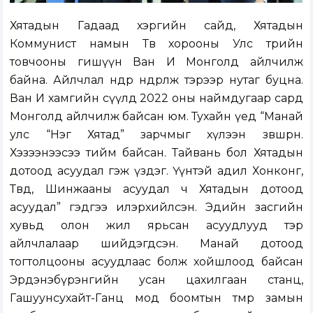
Хятадын Гадаад хэргийн сайд, Хятадын
Коммунист намын Төв хорооны Улс төрийн
товчооны гишүүн Ван И Монголд айлчилж
байна. Айлчлал өнөөдөр өндөрлөж тэрээр нутаг буцна.
Ван И хамгийн сүүлд 2022 оны наймдугаар сард
Монголд айлчилж байсан юм. Тухайн үед “Манай
улс “Нэг Хятад” зарчмыг хүлээн зөвшөөрнө.
Хэзээнээсээ тийм байсан. Тайвань бол Хятадын
дотоод асуудал гэж үздэг. Үүнтэй адил Хонконг,
Төвөд, Шинжааны асуудал ч Хятадын дотоод
асуудал” гэдгээ илэрхийлсэн. Эдийн засгийн
хувьд олон жил ярьсан асуудлууд тэр
айлчлалаар шийдэгдсэн. Манай дотоод
тогтолцооны асуудлаас болж хойшлоод байсан
Эрдэнэбүрэнгийн усан цахилгаан станц,
Гашуунсухайт-Ганц мод боомтын төмөр замын