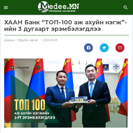
ХААН Банк “ТОП-100 аж ахуйн нэгж”-
ийн 3 дугаарт эрэмбэлэгдлээ
Aдмин / Эдийн засаг
2026.06.15