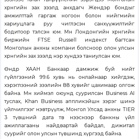
хөрөнгийн зах зээлд анхдагч Жендэр бондыг
амжилттай гаргаж ногоон болон нийгмийн
хариуцлага руу чиглэсэн санхүүжилтийг
бодитоор тэлсэн юм. Мөн Лондонгийн хөрөнгийн
биржийн FTSE Russell индекст багтсан
Монголын анхны компани болсноор олон улсын
хөрөнгийн зах зээлд нэр хүндээ таниулсан юм.
Өнөөдөр ХААН Банкаар дамжиж буй нийт
гүйлгээний 99.6 хувь нь онлайнаар хийгдэж,
хэрэглээний зээлийн 88 хувийг цахимаар олгож
байна. Мөн хиймэл оюунд суурилсан Business AI
туслах, Khan Business аппликэйшн зэрэг шинэ
үйлчилгээг нэвтрүүлж, Монгол Улсад анхны TIER
3 түвшний дата төвөө нээснээр банкны үйл
ажиллагааны найдвартай байдал, дижитал
суурийг олон улсын түвшинд хүргээд байна.