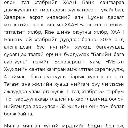
олон төсөл хөтөлбөрийг ХААН Банк сангаараа
дамжуулан тогтмол хэрэгжүүлж ирсэн. Тухайлбал,
Хавдрын эсрэг үндэсний аян, Цусны даралт
ихсэлтийн эсрэг аян, мөн ХААН Банкны нэрэмжит
тэтгэлэгт хөтөлбөр, Rise шинэ оюутны хөтөлбөр, ХААН
Банкны ой хөтөлбөрийг дурдаж болно. 2025 онд
алслагдсан бүс нутгийн хүүхэд багачуудад
суралцах таатай орчин бүрдүүлэх "Багийн бага
сургууль" төслийг Боловсроын яам, НҮБ-ын
Хүүхдийн сантай хамтран амжилттай хэрэгжүүлж,
4 аймагт бага сургууль барьж хүлээлгэн өгсөн.
Тэгвэл энэ жилийн хувьд нийгэм рүү чиглэсэн
ажлуудаа улам өргөжүүлж, 11 төсөл, хөтөлбөрт 32 тэрбум
төгрөг зарцуулахаар төлөвлөсөн нь харилцагчид болон
нийгэмдээ зориулсан 35 жилийн ойн том бэлэг
болж байна.
Мянга мянган хүний мөрөөдлийг бодит болгож,