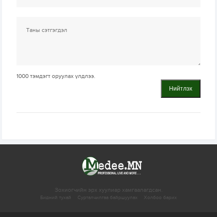
1000
тэмдэгт оруулах үлдлээ.
Нийтлэх
Зохиогчийн эрх хуулиар хамгаалагдсан.
Бидний тухай
Сурталчилгаа байршуулах
Холбоо барих