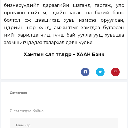
бизнесүүдийг дараагийн шатанд гаргаж, улс
орныхоо нийгэм, эдийн засагт нөлөө бүхий банк
болтол өсөж дэвшихэд хувь нэмрээ оруулсан,
өнөөдрийн нэр хүнд, амжилтыг хамтдаа бүтээсэн
нийт харилцагчид, түнш байгууллагууд, хувьцаа
эзэмшигчдэдээ талархал дэвшүүлье!
Хамтын өсөлт төгөлдөр – ХААН Банк
Сэтгэгдэл
0
сэтгэгдэл байна