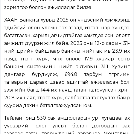
зорилгоо болгон ажилладаг билээ.
ХААН Банкны хувьд 2025 он үндэсний хэмжээнд
төдийгүй олон улсын зах зээлд итгэл, нэр хүндээ
бататгасан, харилцагчидтайгаа хамтдаа өссөн, ололт
амжилт дүүрэн жил байв. 2025 оны 12-р сарын 31-
ний өдрийн байдлаар банкны нийт актив 23.9 их
наяд төгрөгт хүрч, өмнөх оноос 17.9 хувиар өссөнөөр
банкны системийн нийт активын 31.1 хувийг
дангаар бүрдүүлж, 694.8 тэрбум төгрөгийн
татварын дараах цэвэр ашигтай ажилласан бол
зээлийн багц 14.4 их наяд, татан төвлөрүүлсэн хөрөнгө
20.8 их наяд төгрөгт хүрч, салбартаа тэргүүлэх байр
сууриа дахин баталгаажуулсан юм.
Тайлант онд 530 сая ам.долларын урт хугацаат эх
үүсвэрийг олон улсын болон дотоодын зах
зээлээс татан төвлөрүүлсний зэрэгцээ Монголын