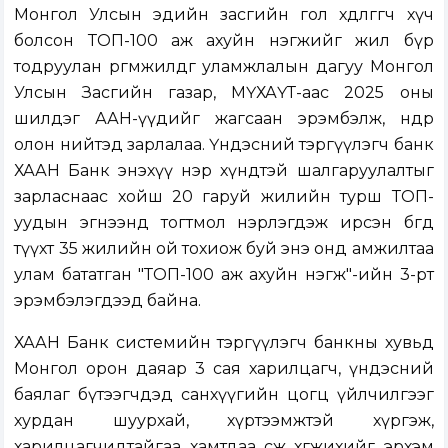
Монгол Улсын эдийн засгийн гол хөдөлгөгч хүч
болсон ТОП-100 аж ахуйн нэгжийг жил бүр
тодруулан өргөмжилдөг уламжлалын дагуу Монгол
Улсын Засгийн газар, МҮХАҮТ-аас 2025 оны
шилдэг ААН-үүдийг жагсаан эрэмбэлж, өнөөдөр
олон нийтэд зарлалаа. Үндэсний тэргүүлэгч банк
ХААН Банк энэхүү нэр хүндтэй шалгаруулалтыг
зарласнаас хойш 20 гаруй жилийн турш ТОП-
уудын эгнээнд тогтмол нэрлэгдэж ирсэн бөгөөд
түүхт 35 жилийн ой тохиож буй энэ онд амжилтаа
улам бататган "ТОП-100 аж ахуйн нэгж"-ийн 3-рт
эрэмбэлэгдээд байна.
ХААН Банк системийн тэргүүлэгч банкны хувьд
Монгол орон даяар 3 сая харилцагч, үндэсний
баялаг бүтээгчдэд санхүүгийн цогц үйлчилгээг
хурдан шуурхай, хүртээмжтэй хүргэж,
харилцагчидтайгаа хамтдаа өсөж хөгжихийг эрхэм