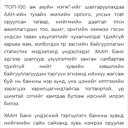
"ТОП-100 аж ахуйн нэгж"-ийг шалгаруулахдаа
ААН-ийн тухайн жилийн орлого, улсын төсөвт
оруулсан татвар, нийгмийн даатгал төлсөн
ажиллагсдын тоо, ашиг, хөрөнгийн хэмжээ гэсэн
үндсэн таван үзүүлэлтийг чухалчилдаг төдийгүй
харьяа яам, холбогдох төр засгийн байгууллагын
статистик мэдээлэлд үндэслэдэг. ХААН Банк
эдгээр шалгуур үзүүлэлтийг ханган салбартаа
төдийгүй нийт хувийн хэвшлийн
байгууллагуудын тэргүүн эгнээнд ийнхүү жагсаж
буй нь банкны нэр хүнд, үнэ цэнийг илтгэхийн
зэрэгцээ харилцагчидтайгаа тогтвортой, үр
шимтэй өсөлтийг хамтдаа бүтээж ирсний илрэл
билээ.
ХААН Банк үндэсний тэргүүлэгч банкны хувьд
нийгмийн сайн сайханд хувь нэмрээ оруулах