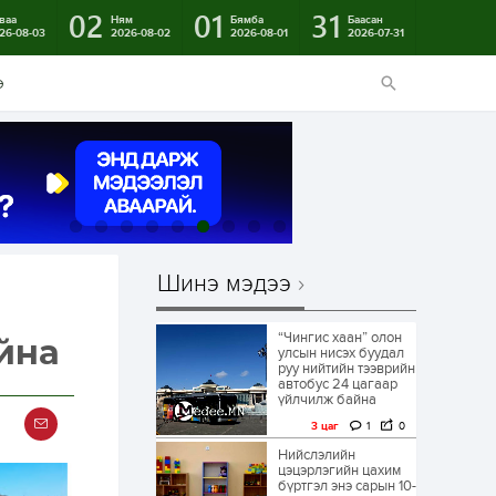
02
01
31
ваа
Ням
Бямба
Баасан
26-08-03
2026-08-02
2026-08-01
2026-07-31
э
Шинэ мэдээ
“Чингис хаан” олон
йна
улсын нисэх буудал
руу нийтийн тээврийн
автобус 24 цагаар
үйлчилж байна
3 цаг
1
0
Нийслэлийн
цэцэрлэгийн цахим
бүртгэл энэ сарын 10-