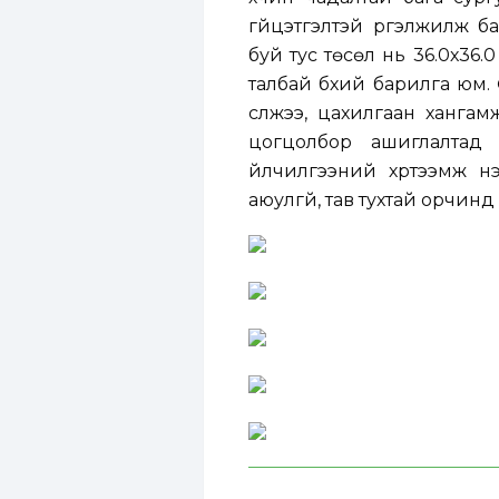
гүйцэтгэлтэй үргэлжилж 
буй тус төсөл нь 36.0х36.0
талбай бүхий барилга ю
сүлжээ, цахилгаан ханга
цогцолбор ашиглалтад
үйлчилгээний хүртээмж нэ
аюулгүй, тав тухтай орчинд