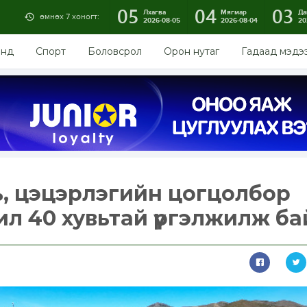
05
04
03
Лхагва
Мягмар
Да
өмнөх 7 хоногт:
2026-08-05
2026-08-04
20
энд
Спорт
Боловсрол
Орон нутаг
Гадаад мэдэ
ь, цэцэрлэгийн цогцолбор
л 40 хувьтай үргэлжилж ба