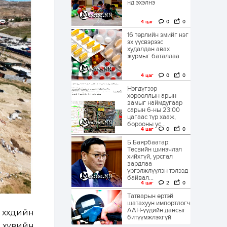
нд эхэлнэ
4 цаг
0
0
16 төрлийн эмийг нэг
эх үүсвэрээс
худалдан авах
журмыг баталлаа
4 цаг
0
0
Нэгдүгээр
хорооллын арын
замыг наймдугаар
сарын 6-ны 23:00
цагаас түр хааж,
борооны ус...
4 цаг
0
0
Б.Баярбаатар:
Төсвийн шинэчлэл
хийхгүй, урсгал
зардлаа
үргэлжлүүлэн тэлээд
байвал...
4 цаг
2
0
Татварын өртэй
шатахуун импортлогч
ААН-үүдийн дансыг
хүүхдийн
битүүмжлэхгүй
 хувийн