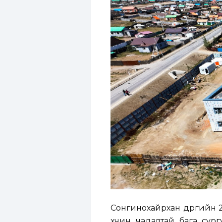
Сонгинохайрхан дүүргийн 
хүчин чадалтай бага су