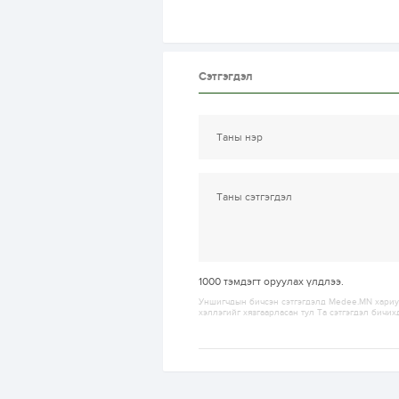
Сэтгэгдэл
1000
тэмдэгт оруулах үлдлээ.
Уншигчдын бичсэн сэтгэгдэлд Medee.MN хариуц
хэллэгийг хязгаарласан тул Та сэтгэгдэл бичих