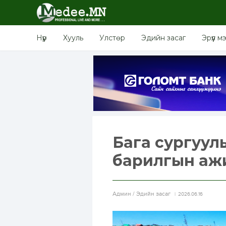
Нүүр
Хууль
Улстөр
Эдийн засаг
Эрүүл м
Бага сургуул
барилгын ажи
Aдмин / Эдийн засаг
2026.06.16