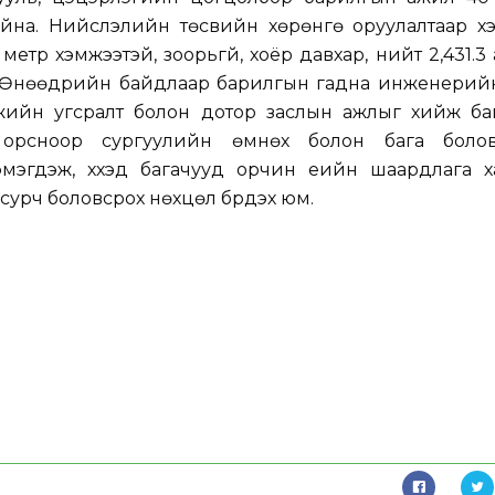
байна. Нийслэлийн төсвийн хөрөнгө оруулалтаар х
 метр хэмжээтэй, зоорьгүй, хоёр давхар, нийт 2,431.3
м. Өнөөдрийн байдлаар барилгын гадна инженерий
мжийн угсралт болон дотор заслын ажлыг хийж бай
 орсноор сургуулийн өмнөх болон бага боло
мэгдэж, хүүхэд багачууд орчин үеийн шаардлага х
 сурч боловсрох нөхцөл бүрдэх юм.