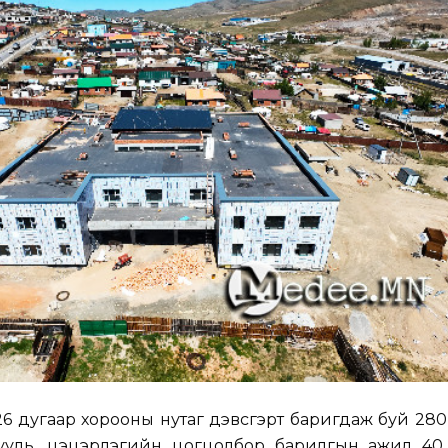
26 дугаар хорооны нутаг дэвсгэрт баригдаж буй 280 
ргууль, цэцэрлэгийн цогцолбор барилгын ажил 40