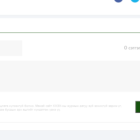
0
сэтгэ
лага хүлээхгүй болно. Манай сайт ХХЗХ-ны журмын дагуу зүй зохисгүй зарим үг,
дээ бусдын эрх ашгийг хүндэтгэн үзнэ үү.