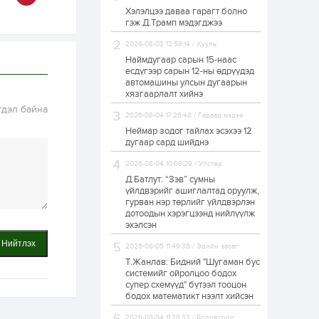
Хэлэлцээ даваа гарагт болно
Өнгөрсөн сард
гэж Д.Трамп мэдэгджээ
1,439.2 кг үнэт
металл худалдан
авчээ
2026-08-03 12:58:14 / Хууль
Наймдугаар сарын 15-наас
есдүгээр сарын 12-ны өдрүүдэд
1 өдөр
0
0
автомашины улсын дугаарын
Б.Найдалаа: Энэ
хязгаарлалт хийнэ
өвөл илүү хүнд байж
гдэл байна
магадгүй учир төр,
2026-08-04 17:26:48 / Гадаад мэдээ
эрчим хүчний
байгууллагууд, иргэд
Неймар зодог тайлах эсэхээ 12
бэлтгэлээ...
дугаар сард шийднэ
1 өдөр
5
0
2026-08-04 10:08:29 / Улстөр
Өнөөдөр сондгой
тоогоор төгссөн
Д.Батлут: “Зэв” сумны
автомашинтай иргэд
үйлдвэрийг ашиглалтад оруулж,
бензин авна
гурван нэр төрлийг үйлдвэрлэн
дотоодын хэрэгцээнд нийлүүлж
1 өдөр
0
3
эхэлсэн
ЗГ: Шатахууны
Нийтлэх
2026-08-05 11:49:38 / Эдийн засаг
хангамж,
нийлүүлэлтийг
Т.Жанлав: Бидний "Шугаман бус
тогтворжуулах
системийг ойролцоо бодох
асуудлыг хэлэлцэж
супер схемүүд" бүтээл тооцон
байна
бодох математикт нээлт хийсэн
1 өдөр
0
0
Т.Жанлав: Бидний
2026-08-04 11:28:33 / Боловсрол