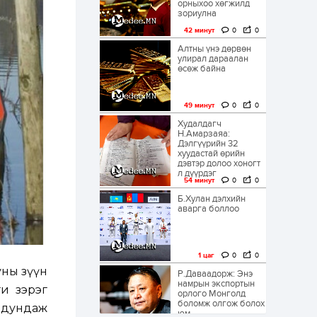
орныхоо хөгжилд
зориулна
42 минут
0
0
Алтны үнэ дөрвөн
улирал дараалан
өсөж байна
49 минут
0
0
Худалдагч
Н.Амарзаяа:
Дэлгүүрийн 32
хуудастай өрийн
дэвтэр долоо хоногт
л дүүрдэг
54 минут
0
0
Б.Хулан дэлхийн
аварга боллоо
1 цаг
0
0
уны зүүн
Р.Даваадорж: Энэ
намрын экспортын
и зэрэг
орлого Монголд
боломж олгож болох
 дундаж
юм