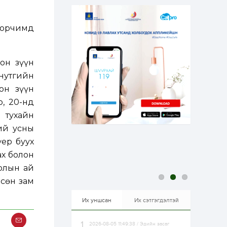
1 цаг
0
0
Автомашины улсын
 орчимд
дугаар сондгой
тоогоор төгссөн бол
өнөөдөр шатахуун
авна
он зүүн
1 цаг
0
0
нутгийн
Н.Номтойбаяр:
Аймгуудад
он зүүн
тулгамдаж буй
асуудлуудыг долоо
, 20-нд
хоног бүр Засгийн
газрын...
 тухайн
18 цаг
0
0
ий усны
УИХ-ын дарга
С.Бямбацогт төрийг
үер буух
төлөөлөн Сутай
хайрхны тэнгэрийг
ах болон
тахих төрийн
тахилгад оролцлоо
голын ай
18 цаг
2
0
дсөн зам
“Хотын дарга сонсож
байна” 150150 тусгай
дугаарыг
Их уншсан
Их сэтгэгдэлтэй
наймдугаар сарын
14-нөөс ажиллуулж...
2026-08-05 11:49:38 / Эдийн засаг
18 цаг
0
0