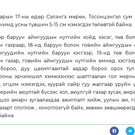
арын 17-ны өдөр Сэлэнгэ мөрөн, Тосонцэнгэл сум
рчимд усны түвшин 5-15 см нэмэгдэх төлөвтэй байна.
р баруун аймгуудын нутгийн хойд хэсэг, төв бол
 газраар, 18-нд баруун болон говийн аймгуудын 
мгуудийн нутгийн баруун хэсгээр, 19-нд төв бол
 газар, говийн аймгуудын нутгийн өмнөд хэсгээр
бороо, дуу цахилгаантай аадар бороо орох тул
рооны эрчимшил хэмжээнээс шалтгаалан гол мөрн
 огцом нэмэгдэх, хуурай сайр гуу жалгаар уруйн 
ерийн аюултай бүсээс хол, аюулгүй газар зусах, амр
цоо амарч зугаалахдаа ажиглалт хийж, уулын ам, 
азарт отоглож , хоноглохгүй байх, зөвхөн зөвшөөрөг
байна