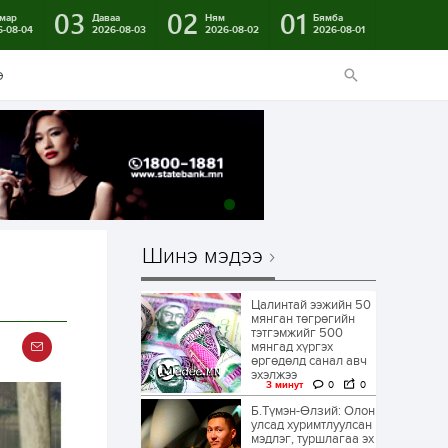
03
02
01
мар
Даваа
Ням
Бямба
6-08-04
2026-08-03
2026-08-02
2026-08-01
э
Шинэ мэдээ
Цалинтай ээжийн 50
мянган төгрөгийн
тэтгэмжийг 500
мянгад хүргэх
өргөдөлд санал авч
эхэлжээ
3 минут
0
0
Б.Түмэн-Өлзий: Олон
улсад хуримтлуулсан
мэдлэг, туршлагаа эх