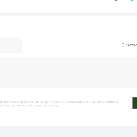
0
сэтгэ
лага хүлээхгүй болно. Манай сайт ХХЗХ-ны журмын дагуу зүй зохисгүй зарим үг,
дээ бусдын эрх ашгийг хүндэтгэн үзнэ үү.