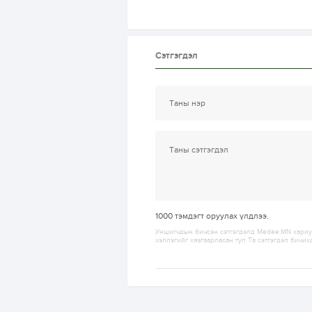
Сэтгэгдэл
1000
тэмдэгт оруулах үлдлээ.
Уншигчдын бичсэн сэтгэгдэлд Medee.MN хариуц
хэллэгийг хязгаарласан тул Та сэтгэгдэл бичих