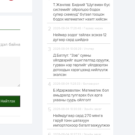
Т.Жанлав: Бидний "Шугаман бус
“Чингис хаан” олон
системийг ойролцоо бодох
улсын нисэх буудал
супер схемүүд" бүтээл тооцон
руу нийтийн тээврийн
автобус 24 цагаар
бодох математикт нээлт хийсэн
үйлчилж байна
2026-08-04 17:26:48 / Гадаад мэдээ
23 цаг
1
0
Неймар зодог тайлах эсэхээ 12
Нийслэлийн
дугаар сард шийднэ
цэцэрлэгийн цахим
гдэл байна
бүртгэл энэ сарын 10-
2026-08-04 10:08:29 / Улстөр
нд эхэлнэ
Д.Батлут: “Зэв” сумны
үйлдвэрийг ашиглалтад оруулж,
1 өдөр
0
0
гурван нэр төрлийг үйлдвэрлэн
дотоодын хэрэгцээнд нийлүүлж
16 төрлийн эмийг нэг
эх үүсвэрээс
эхэлсэн
худалдан авах
журмыг баталлаа
2026-08-04 11:28:33 / Боловсрол
Б.Идэржавхлан: Математик бол
1 өдөр
0
0
амьдралд тулгарах бүх арга
ухааны суурь ойлголт
Нийтлэх
Нэгдүгээр
хорооллын арын
2026-08-04 10:30:38 / Эдийн засаг
замыг наймдугаар
сарын 6-ны 23:00
Наймдугаар сард 270 мянга
цагаас түр хааж,
гаруй тонн шатахуун
борооны ус...
импортлохоор баталгаажуулжээ
1 өдөр
0
0
Б.Баярбаатар:
2026-08-04 10:37:33 / Эдийн засаг