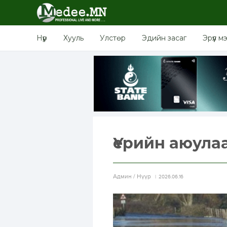
Нүүр
Хууль
Улстөр
Эдийн засаг
Эрүүл м
Үерийн аюула
Aдмин / Нүүр
2026.06.16