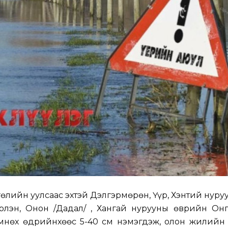
өлийн уулсаас эхтэй Дэлгэрмөрөн, Үүр, Хэнтий нуру
эрлэн, Онон /Дадал/ , Хангай нурууны өврийн Онг
мнөх өдрийнхөөс 5-40 см нэмэгдэж, олон жилийн