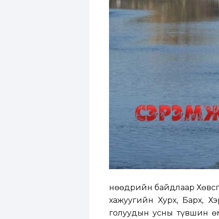
Өнөөдрийн байдлаар Хөвсг
хажуугийн Хурх, Барх, Х
голуудын усны түвшин ө