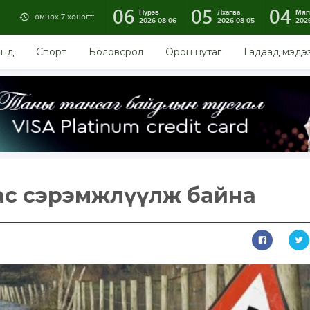
06
05
04
Пүрэв
Лхагва
Мяг
өмнөх 7 хоногт:
2026-08-06
2026-08-05
202
энд
Спорт
Боловсрол
Орон нутаг
Гадаад мэдэ
ас сэрэмжлүүлж байна