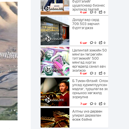
бүртгэлийг
цуцалснаар бизнес
эрхлэхэд таатай...
4 цаг
0
0
Долдугаар сард
709.503 зөрчил
бүртгэгджээ
6 цаг
0
0
Цалинтай ээжийн 50
мянган төгрөгийн
тэтгэмжийг 500
мянгад хүргэх
өргөдөлд санал авч
эхэлжээ
6 цаг
2
0
Б.Түмэн-Өлзий: Олон
улсад хуримтлуулсан
мэдлэг, туршлагаа эх
орныхоо хөгжилд
зориулна
7 цаг
0
0
Алтны үнэ дөрвөн
улирал дараалан
өсөж байна