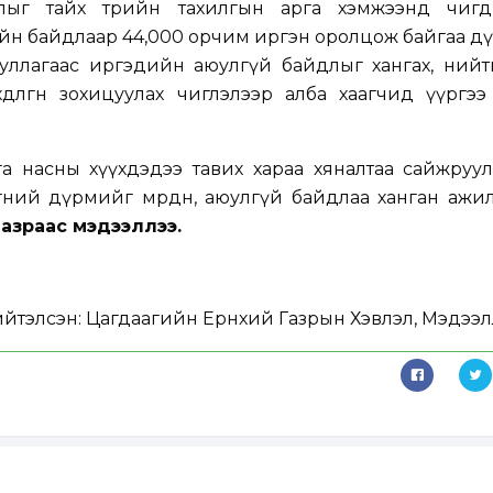
лыг тайх төрийн тахилгын арга хэмжээнд өчигд
агийн байдлаар 44,000 орчим иргэн оролцож байгаа д
уллагаас иргэдийн аюулгүй байдлыг хангах, нийт
дөлгөөн зохицуулах чиглэлээр алба хаагчид үүргэ
а насны хүүхдэдээ тавих хараа хяналтаа сайжруул
гөөний дүрмийг мөрдөн, аюулгүй байдлаа ханган ажи
газраас мэдээллээ.
йтэлсэн:
Цагдаагийн Ерөнхий Газрын Хэвлэл, Мэдээл