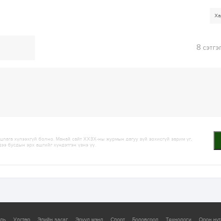
Ха
8
сэтгэ
лага хүлээхгүй болно. Манай сайт ХХЗХ-ны журмын дагуу зүй зохисгүй зарим үг,
дээ бусдын эрх ашгийг хүндэтгэн үзнэ үү.
уль
Улстөр
Эдийн засаг
Эрүүл мэнд
Спорт
Боловсрол
Технологи
Орон нут