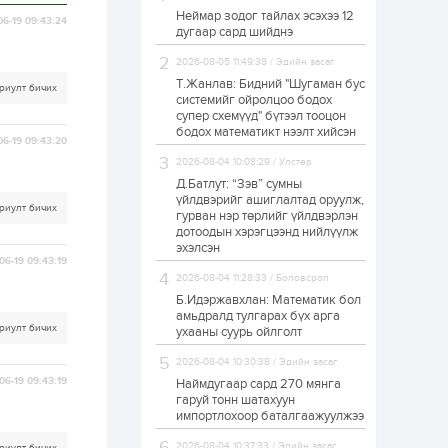
Неймар зодог тайлах эсэхээ 12
Н.Номтойбаяр:
06-19 09:43:24
дугаар сард шийднэ
Аймгуудад
тулгамдаж буй
асуудлуудыг долоо
2026-08-05 11:49:38 / Эдийн засаг
хоног бүр Засгийн
Т.Жанлав: Бидний "Шугаман бус
риулт бичих
газрын...
системийг ойролцоо бодох
1 өдөр
0
0
супер схемүүд" бүтээл тооцон
УИХ-ын дарга
бодох математикт нээлт хийсэн
С.Бямбацогт төрийг
06-19 09:43:20
төлөөлөн Сутай
2026-08-04 10:08:29 / Улстөр
хайрхны тэнгэрийг
тахих төрийн
Д.Батлут: “Зэв” сумны
тахилгад оролцлоо
үйлдвэрийг ашиглалтад оруулж,
1 өдөр
2
0
риулт бичих
гурван нэр төрлийг үйлдвэрлэн
дотоодын хэрэгцээнд нийлүүлж
“Хотын дарга сонсож
байна” 150150 тусгай
эхэлсэн
дугаарыг
06-19 09:43:19
наймдугаар сарын
2026-08-04 11:28:33 / Боловсрол
14-нөөс ажиллуулж...
Б.Идэржавхлан: Математик бол
1 өдөр
0
0
амьдралд тулгарах бүх арга
риулт бичих
ухааны суурь ойлголт
“Чингис хаан” олон
улсын нисэх буудал
2026-08-04 10:30:38 / Эдийн засаг
руу нийтийн тээврийн
автобус 24 цагаар
06-19 09:43:19
Наймдугаар сард 270 мянга
үйлчилж байна
гаруй тонн шатахуун
импортлохоор баталгаажуулжээ
1 өдөр
1
0
Нийслэлийн
2026-08-04 10:37:33 / Эдийн засаг