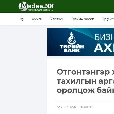
Нүүр
Хууль
Улстөр
Эдийн засаг
Эрүүл м
Отгонтэнгэр 
тахилгын арг
оролцож бай
Aдмин / Нүүр
2026.06.17