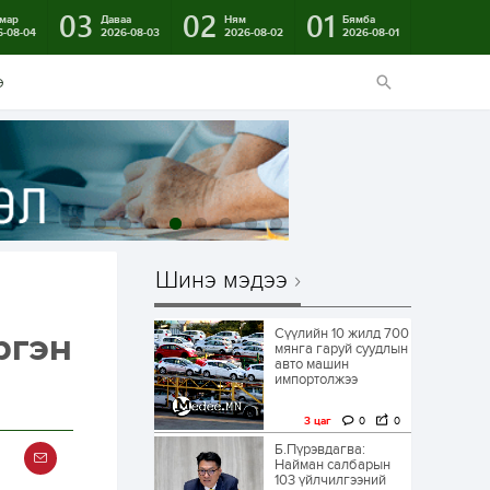
03
02
01
мар
Даваа
Ням
Бямба
6-08-04
2026-08-03
2026-08-02
2026-08-01
э
Шинэ мэдээ
Сүүлийн 10 жилд 700
ргэн
мянга гаруй суудлын
авто машин
импортолжээ
3 цаг
0
0
Б.Пүрэвдагва:
Найман салбарын
103 үйлчилгээний