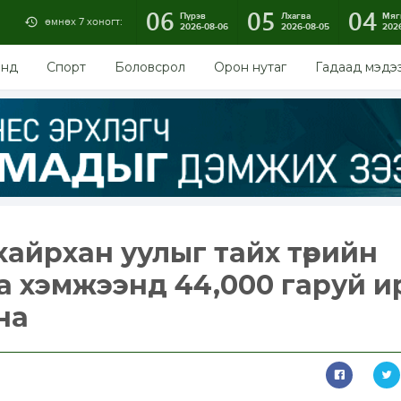
06
05
04
Пүрэв
Лхагва
Мяг
өмнөх 7 хоногт:
2026-08-06
2026-08-05
202
энд
Спорт
Боловсрол
Орон нутаг
Гадаад мэдэ
хайрхан уулыг тайх төрийн
а хэмжээнд 44,000 гаруй и
на