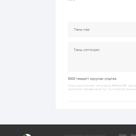
1000
тэмдэгт оруулах үлдлээ.
Уншигчдын бичсэн сэтгэгдэлд Medee.MN хариуц
хэллэгийг хязгаарласан тул Та сэтгэгдэл бичих
Зохиогчийн эрх хуулиар
Нүүр
Ху