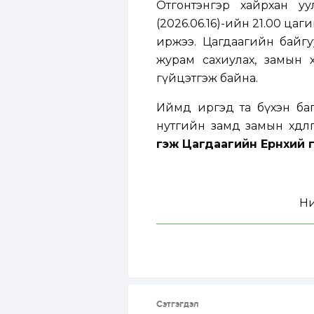
Отгонтэнгэр хайрхан уу
(2026.06.16)-ийн 21.00 ц
иржээ. Цагдаагийн байгу
журам сахиулах, замын хө
гүйцэтгэж байна.
Иймд иргэд та бүхэн баг
нутгийн замд замын хөдөл
гэж Цагдаагийн Ерөнхий 
Ни
Сэтгэгдэл