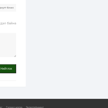
ААН-үүдийн дансыг
битүүмжлэхгүй
риулт бичих
1 өдөр
1
0
Нөөцийн махны
худалдаа,
гдэл байна
борлуулалтыг
нээлттэй ил тод
болгоно
2 өдөр
0
0
ЗГ: Автобензин,
дизель түлшний
онцгой албан
татварыг тэглэлээ
2 өдөр
3
0
Нийтлэх
З.Мэндсайхан:
Хүнсний нөөцийг
бэлтгэх агуулах,
зоорь бэлтгэх ААН-
үүдэд хөнгөлөлттэй
зээл олгоно
2 өдөр
1
0
Европ дахь
монголчуудын
соёлын наадам
боллоо
аг
Гадаад мэдээ
Энтертайнмент