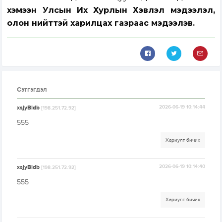
хэмээн Улсын Их Хурлын Хэвлэл мэдээлэл,
олон нийттэй харилцах газраас мэдээлэв.
Сэтгэгдэл
xsjyBldb
2026-06-19 10:14:44
[198.251.72.92]
555
Хариулт бичих
xsjyBldb
2026-06-19 10:14:40
[198.251.72.92]
555
Хариулт бичих