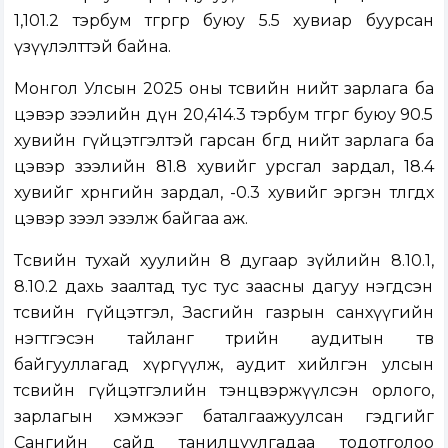
1,101.2 тэрбум төгрөгөөр буюу 5.5 хувиар буурсан
үзүүлэлттэй байна.
Монгол Улсын 2025 оны төсвийн нийт зарлага ба
цэвэр зээлийн дүн 20,414.3 тэрбум төгрөг буюу 90.5
хувийн гүйцэтгэлтэй гарсан бөгөөд нийт зарлага ба
цэвэр зээлийн 81.8 хувийг урсгал зардал, 18.4
хувийг хөрөнгийн зардал, -0.3 хувийг эргэн төлөгдөх
цэвэр зээл эзэлж байгаа аж.
Төсвийн тухай хуулийн 8 дугаар зүйлийн 8.10.1,
8.10.2 дахь заалтад тус тус заасны дагуу нэгдсэн
төсвийн гүйцэтгэл, Засгийн газрын санхүүгийн
нэгтгэсэн тайланг төрийн аудитын төв
байгууллагад хүргүүлж, аудит хийлгэн улсын
төсвийн гүйцэтгэлийн тэнцвэржүүлсэн орлого,
зарлагын хэмжээг баталгаажуулсан гэдгийг
Сангийн сайд танилцуулгадаа тодотголоо