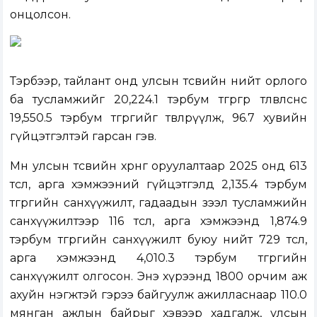
онцолсон.
Тэрбээр, тайлант онд улсын төсвийн нийт орлого
ба тусламжийг 20,224.1 тэрбум төгрөгөөр төлөвлөснөөс
19,550.5 тэрбум төгрөгийг төвлөрүүлж, 96.7 хувийн
гүйцэтгэлтэй гарсан гэв.
Мөн улсын төсвийн хөрөнгө оруулалтаар 2025 онд 613
төсөл, арга хэмжээний гүйцэтгэлд 2,135.4 тэрбум
төгрөгийн санхүүжилт, гадаадын зээл тусламжийн
санхүүжилтээр 116 төсөл, арга хэмжээнд 1,874.9
тэрбум төгрөгийн санхүүжилт буюу нийт 729 төсөл,
арга хэмжээнд 4,010.3 тэрбум төгрөгийн
санхүүжилт олгосон. Энэ хүрээнд 1800 орчим аж
ахуйн нэгжтэй гэрээ байгуулж ажилласнаар 110.0
мянган ажлын байрыг хэвээр хадгалж, улсын