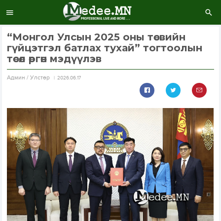
“Монгол Улсын 2025 оны төсвийн
гүйцэтгэл батлах тухай” тогтоолын
төсөл өргөн мэдүүлэв
Aдмин / Улстөр
2026.06.17