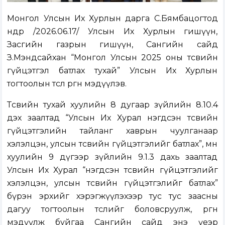
Монгол Улсын Их Хурлын дарга С.Бямбацогтод
өнөөдөр /2026.06.17/ Улсын Их Хурлын гишүүн,
Засгийн газрын гишүүн, Сангийн сайд
З.Мэндсайхан “Монгол Улсын 2025 оны төсвийн
гүйцэтгэл батлах тухай” Улсын Их Хурлын
тогтоолын төсөл өргөн мэдүүлэв.
Төсвийн тухай хуулийн 8 дугаар зүйлийн 8.10.4
дэх заалтад “Улсын Их Хурал нэгдсэн төсвийн
гүйцэтгэлийн тайланг хаврын чуулганаар
хэлэлцэн, улсын төсвийн гүйцэтгэлийг батлах”, мөн
хуулийн 9 дүгээр зүйлийн 9.1.3 дахь заалтад
Улсын Их Хурал “нэгдсэн төсвийн гүйцэтгэлийг
хэлэлцэн, улсын төсвийн гүйцэтгэлийг батлах”
бүрэн эрхийг хэрэгжүүлэхээр тус тус заасны
дагуу тогтоолын төслийг боловсруулж, өргөн
мэдүүлж буйгаа Сангийн сайд энэ үеэр