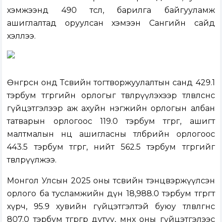
хэмжээнд 490 төсөл, барилга байгууламж
ашиглалтад оруулсан хэмээн Сангийн сайд
хэллээ.
Өнгөрсөн онд Төсвийн тогтворжуулалтын санд 429.1
тэрбум төгрөгийн орлогыг төвлөрүүлэхээр төлөвлөснөөс
гүйцэтгэлээр аж ахуйн нэгжийн орлогын албан
татварын орлогоос 119.0 тэрбум төгрөг, ашигт
малтмалын нөөц ашигласны төлбөрийн орлогоос
443.5 тэрбум төгрөг, нийт 562.5 тэрбум төгрөгийг
төвлөрүүлжээ.
Монгол Улсын 2025 оны төсвийн тэнцвэржүүлсэн
орлого ба тусламжийн дүн 18,988.0 тэрбум төгрөгт
хүрч, 95.9 хувийн гүйцэтгэлтэй буюу төлөвлөгөөнөөс
807.0 тэрбум төгрөгөөр дутуу, өмнөх оны гүйцэтгэлээс